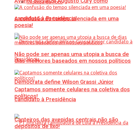
Avante oficializa Augusto Cury como
Tristeza da Foto
candidato à Presidência
A confusão do tempo silenciada em uma
poesia!
Não pode ser apenas uma utopia a busca de
dias melhores baseados em nossos políticos
Democrata define Wilson Grassi Júnior
Captamos somente celulares na coletiva dos
políticos!
candidato à Presidência
Canteiros das avenidas centrais não são
depósitos de lixo!