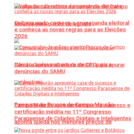
Divulgado calendário do comércio de Campo
Saiba quando começa a propaganda eleitoral
Mourão para o mês de agosto
e conheça as novas regras para as Eleições
2026
Câmara aprova abertura de CPI para apurar
denúncias do SAMU
Pesquisa do Procon de Campo Mourão
Campo Mourão apresenta case de sucesso e
certificação inédita no 11º Congresso
Paranaense de Cidades Digitais e Inteligentes
aponta queda nos menores preços de