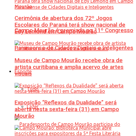
Cerimônia de abertura dos 72º Jogos
Escolares do Paraná terá show nacional de
Campo Mourão é premiada no 11º Congresso
Edy Lemond em Campo Mourão
Paranaense de Cidades Digitais e Inteligentes
Museu de Campo Mourão recebe obra de
artista curitibana e amplia acervo de artes
Esporte
visuais
Tudo
Exposição “Reflexos da Dualidade” será
Lazer
aberta nesta sexta-feira (31) em Campo
Mourão