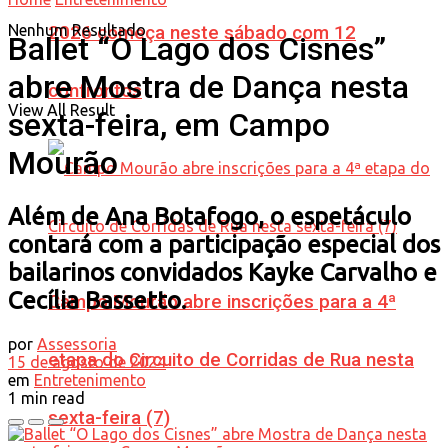
Nenhum Resultado
2026 começa neste sábado com 12
Ballet “O Lago dos Cisnes”
abre Mostra de Dança nesta
confrontos
View All Result
sexta-feira, em Campo
Mourão
Além de Ana Botafogo, o espetáculo
contará com a participação especial dos
bailarinos convidados Kayke Carvalho e
Cecília Bassetto.
Campo Mourão abre inscrições para a 4ª
por
Assessoria
etapa do Circuito de Corridas de Rua nesta
15 de agosto de 2024
em
Entretenimento
1 min read
sexta-feira (7)