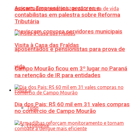
Acicam: Empresários, gestores e
contabilistas em palestra sobre Reforma
Tributária
Previscam convoca servidores municipais
Visita à Casa das Fraldas
aposentados e pensionistas para prova de
vida
Campo Mourão ficou em 3º lugar no Paraná
na retenção de IR para entidades
Política
Dia dos Pais: R$ 60 mil em 31 vales compras
Tudo
no comércio de Campo Mourão
Economia