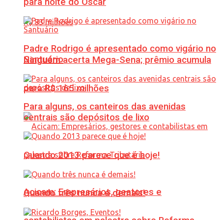
para noite do Oscar
Padre Rodrigo é apresentado como vigário no
Santuário
Ninguém acerta Mega-Sena; prêmio acumula
para R$ 165 milhões
Para alguns, os canteiros das avenidas
centrais são depósitos de lixo
Quando 2013 parece que é hoje!
Acicam: Empresários, gestores e
Quando três nunca é demais!