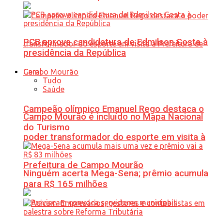
PCB aprova candidatura de Edmilson Costa à
presidência da República
Geral
Tudo
Saúde
Campeão olímpico Emanuel Rego destaca o
Campo Mourão é incluído no Mapa Nacional
do Turismo
poder transformador do esporte em visita à
Prefeitura de Campo Mourão
Ninguém acerta Mega-Sena; prêmio acumula
para R$ 165 milhões