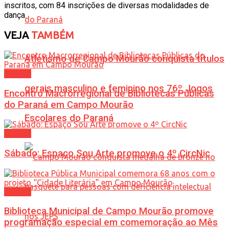
inscritos, com 84 inscrições de diversas modalidades de
dança.
VEJA
TAMBÉM
Atletismo de Campo Mourão conquista títulos
Cultura
gerais masculino e feminino nos 76º Jogos
Encontro Macrorregional de Bibliotecas Públicas
do Paraná em Campo Mourão
Escolares do Paraná
Cultura
Sábado: Espaço Sou Arte promove o 4º CircNic
Cultura
Biblioteca Municipal de Campo Mourão promove
programação especial em comemoração ao Mês