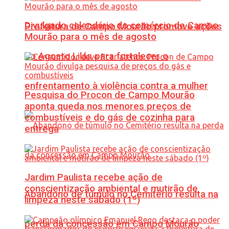
Divulgado calendário do comércio de Campo
Prefeitura de Campo Mourão promove ações
Mourão para o mês de agosto
do Agosto Lilás para fortalecer o
enfrentamento à violência contra a mulher
Pesquisa do Procon de Campo Mourão
aponta queda nos menores preços de
combustíveis e do gás de cozinha para
entrega
Jardim Paulista recebe ação de
conscientização ambiental e mutirão de
Abandono de túmulo no Cemitério resulta na
limpeza neste sábado (1º)
perda da concessão em Campo Mourão