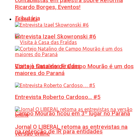
contabilistas em palestra sobre Reforma
Ricardo Borges, Eventos!
Tributária
Entrevista
Entrevista Izael Skowronski #6
Visita à Casa das Fraldas
Cortejo Natalino de Campo Mourão é um dos
maiores do Paraná
Entrevista Roberto Cardoso… #5
Campo Mourão ficou em 3º lugar no Paraná
Jornal O LIBERAL retoma as entrevistas na
na retenção de IR para entidades
versão online