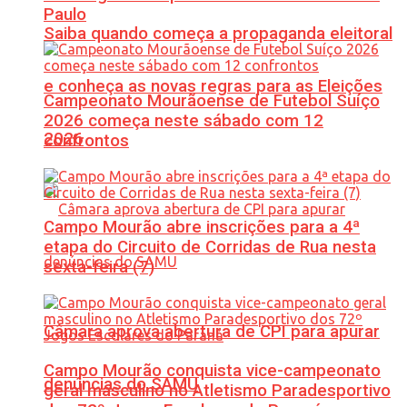
Paulo
Saiba quando começa a propaganda eleitoral
e conheça as novas regras para as Eleições
Campeonato Mourãoense de Futebol Suíço
2026 começa neste sábado com 12
2026
confrontos
Campo Mourão abre inscrições para a 4ª
etapa do Circuito de Corridas de Rua nesta
sexta-feira (7)
Câmara aprova abertura de CPI para apurar
Campo Mourão conquista vice-campeonato
denúncias do SAMU
geral masculino no Atletismo Paradesportivo