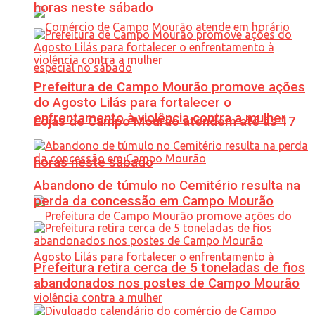
horas neste sábado
Prefeitura de Campo Mourão promove ações
do Agosto Lilás para fortalecer o
enfrentamento à violência contra a mulher
Lojas de Campo Mourão atendem até às 17
horas neste sábado
Abandono de túmulo no Cemitério resulta na
perda da concessão em Campo Mourão
Prefeitura retira cerca de 5 toneladas de fios
abandonados nos postes de Campo Mourão