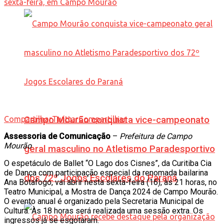
Compartilhar
Campo Mourão conquista vice-campeonato
Twittar
Compartilhar
Assessoria de Comunicação
–
Prefeitura de Campo
Mourão
geral masculino no Atletismo Paradesportivo
O espetáculo de Ballet “O Lago dos Cisnes”, da Curitiba Cia
de Dança com participação especial da renomada bailarina
dos 72º Jogos Escolares do Paraná
Ana Botafogo, vai abrir nesta sexta-feira (16), às 21 horas, no
Teatro Municipal, a Mostra de Dança 2024 de Campo Mourão.
O evento anual é organizado pela Secretaria Municipal de
Cultura. Às 18 horas será realizada uma sessão extra. Os
ingressos já se esgotaram.