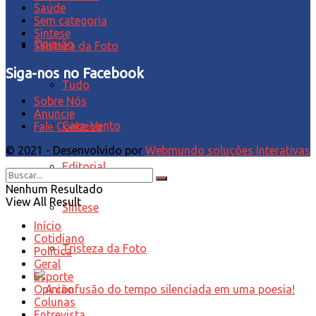
Saúde
Sem categoria
Síntese
Opinião
Tristeza da Foto
Siga-nos no Facebook
Tudo
Sobre Nós
Anuncie
Cata-Vento
Fale Conosco
© 2021 - Desenvolvido por
Webmundo soluções Interativas
Editorial
Nenhum Resultado
View All Result
Síntese
Início
Cotidiano
Tristeza da Foto
Política
Geral
Esporte
Opinião
Colunas
Entrevista