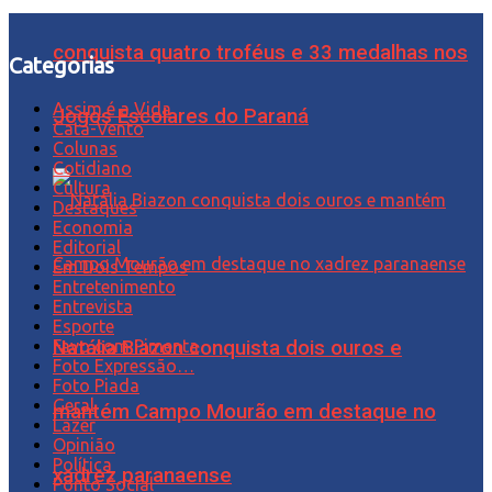
conquista quatro troféus e 33 medalhas nos
Categorias
Assim é a Vida
Jogos Escolares do Paraná
Cata-Vento
Colunas
Cotidiano
Cultura
Destaques
Economia
Editorial
Em Dois Tempos
Entretenimento
Entrevista
Esporte
Favo com Pimenta
Natália Biazon conquista dois ouros e
Foto Expressão…
Foto Piada
Geral
mantém Campo Mourão em destaque no
Lazer
Opinião
Política
xadrez paranaense
Ponto Social