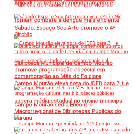
Armadilhas reforçam monitoramento e
Públicas do Paraná em Campo Mourão
tornam combate à dengue mais eficiente
Sábado: Espaço Sou Arte promove o 4º
CircNic
Biblioteca Municipal de Campo Mourão
promove programação especial em
comemoração ao Mês do Folclore
Campo Mourão eleva nota do IDEB para 7,1 e
supera média estadual no ensino municipal
Campo Mourão sedia Encontro
Macrorregional de Bibliotecas Públicas do
Paraná