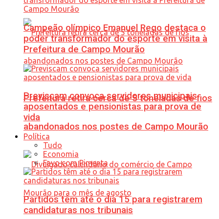
Campeão olímpico Emanuel Rego destaca o
poder transformador do esporte em visita à
Prefeitura de Campo Mourão
Previscam convoca servidores municipais
Prefeitura retira cerca de 5 toneladas de fios
aposentados e pensionistas para prova de
vida
abandonados nos postes de Campo Mourão
Política
Tudo
Economia
Favo com Pimenta
Partidos têm até o dia 15 para registrarem
candidaturas nos tribunais