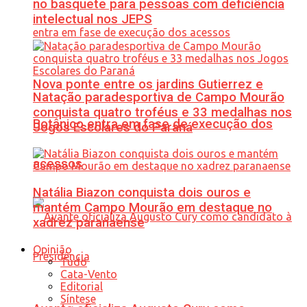
no basquete para pessoas com deficiência
intelectual nos JEPS
Nova ponte entre os jardins Gutierrez e
Natação paradesportiva de Campo Mourão
conquista quatro troféus e 33 medalhas nos
Botânico entra em fase de execução dos
Jogos Escolares do Paraná
acessos
Natália Biazon conquista dois ouros e
mantém Campo Mourão em destaque no
xadrez paranaense
Opinião
Tudo
Cata-Vento
Editorial
Síntese