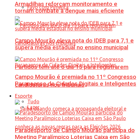
Armadilhas reforçam monitoramento e
Favo com Pimenta
tornam combate à dengue mais eficiente
Campo Mourão eleva nota do IDEB para 7,1 e
supera média estadual no ensino municipal
Partidos têm até o dia 15 para registrarem
Campo Mourão é premiada no 11º Congresso
Paranaense de Cidades Digitais e Inteligentes
candidaturas nos tribunais
Esporte
Tudo
Lazer
Paradesporto de Campo Mourão participa do
Meeting Paralímpico Loterias Caixa em São