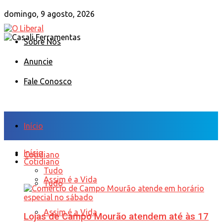
domingo, 9 agosto, 2026
Sobre Nós
Anuncie
Fale Conosco
Início
Início
Cotidiano
Cotidiano
Tudo
Assim é a Vida
Tudo
Assim é a Vida
Lojas de Campo Mourão atendem até às 17