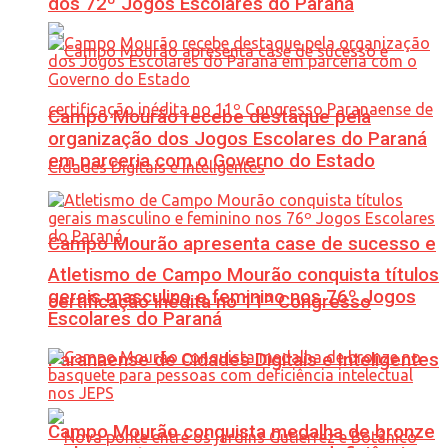
dos 72º Jogos Escolares do Paraná
Campo Mourão recebe destaque pela
organização dos Jogos Escolares do Paraná
em parceria com o Governo do Estado
Campo Mourão apresenta case de sucesso e
Atletismo de Campo Mourão conquista títulos
gerais masculino e feminino nos 76º Jogos
certificação inédita no 11º Congresso
Escolares do Paraná
Paranaense de Cidades Digitais e Inteligentes
Campo Mourão conquista medalha de bronze