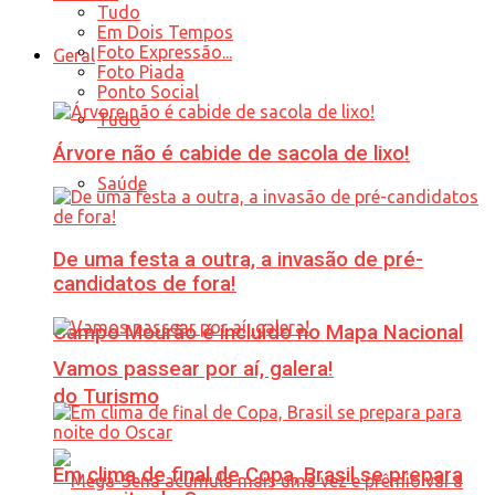
Tudo
Em Dois Tempos
Foto Expressão...
Geral
Foto Piada
Ponto Social
Tudo
Árvore não é cabide de sacola de lixo!
Saúde
De uma festa a outra, a invasão de pré-
candidatos de fora!
Campo Mourão é incluído no Mapa Nacional
Vamos passear por aí, galera!
do Turismo
Em clima de final de Copa, Brasil se prepara