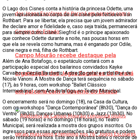
O Lago dos Cisnes conta a história da princesa Odette, uma
jovem aprisionada no corpo de um cisne pelo feiticeiro Von
Rothbart. Para se libertar, ela precisa que um jovem admirador
lhe declare amor e fidelidade e, caso seja traída, permanecerá
para sempre como cisne. Siegfrid é o príncipe apaixonado
que conhece Odette durante a noite, nas poucas horas em
que ela se revela como humana, mas é enganado por Odile,
cisne negra e má, filha de Rothbart.
Campo Mourão recebe destaque pela
Além de Ana Botafogo, o espetáculo contará com a
participação especial dos bailarinos convidados Kayke
Carvalho e Cecília Bassetto. A direção geral e artística é de
organização dos Jogos Escolares do Paraná
Nicole Vanoni. A Mostra de Dança terá sequência no sábado
(17), às 9 horas, com workshop “Ballet Clássico
Intermediário”, com Ana Botafogo, no Teatro Municipal.
em parceria com o Governo do Estado
O encerramento será no domingo (18), na Casa da Cultura,
com os workshops “Dança Contemporânea” (8h30), “Dança do
Ventre” (9h30); Danças Urbanas (10h30) e Jazz (13h30). No
sábado (19 horas) e no domingo (18 horas), no Teatro
Municipal, será realizada a mostra dos grupos inscritos. Os
ingressos para essas apresentações são gratuitos e podem
serão retirados na hora. Este ano a Mostra bateu o recorde de