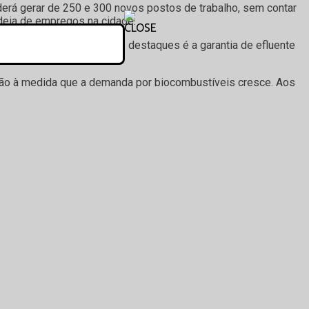
oderá gerar de 250 e 300 novos postos de trabalho, sem contar
adeia de empregos na cidade.
is moderna do país. Um dos destaques é a garantia de efluente
dução à medida que a demanda por biocombustíveis cresce. Aos