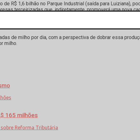
 de R$ 1,6 bilhão no Parque Industrial (saída para Luiziana), p
presas terceirizadas que, indiretamente, promoverá uma nova c
ando tecnologia americana de ponta para se tornar a indústria ma
esponsabilidade social.
neladas de milho por dia, com a perspectiva de dobrar essa pro
r milho.
ismo
$ 165 milhões