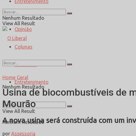
Entretenimento
Esporte
Nenhum Resultado
View All Result
Opinião
Colunas
Entrevista
Home
Geral
Entretenimento
Nenhum Resultado
Usina de biocombustíveis de 
Mourão
View All Result
A nova usina será construída com um inv
Nenhum Resultado
por
Assessoria