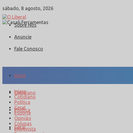
sábado, 8 agosto, 2026
Sobre Nós
Anuncie
Fale Conosco
Início
Início
Cotidiano
Cotidiano
Política
Geral
Política
Esporte
Opinião
Colunas
Geral
Entrevista