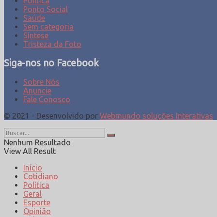
Política
Ponto Social
Saúde
Sem categoria
Síntese
Tristeza da Foto
Siga-nos no Facebook
Sobre Nós
Anuncie
Fale Conosco
© 2021 - Desenvolvido por
Webmundo soluções Interativas
Nenhum Resultado
View All Result
Início
Cotidiano
Política
Geral
Esporte
Opinião