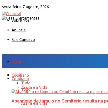
sexta-feira, 7 agosto, 2026
Sobre Nós
Anuncie
Fale Conosco
Início
Início
Cotidiano
Cotidiano
Tudo
Assim é a Vida
Tudo
Abandono de túmulo no Cemitério resulta na
Assim é a Vida