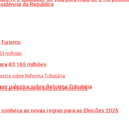
esidência da República
 Turismo
ara R$ 165 milhões
 em palestra sobre Reforma Tributária
 conheça as novas regras para as Eleições 2026