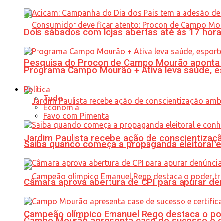
Dois sábados com lojas abertas até às 17 h
Pesquisa do Procon de Campo Mourão aponta 
Programa Campo Mourão + Ativa leva saúde, es
Política
Tudo
Economia
Favo com Pimenta
Jardim Paulista recebe ação de conscientizaç
Saiba quando começa a propaganda eleitoral e
Câmara aprova abertura de CPI para apurar d
Campeão olímpico Emanuel Rego destaca o pod
Campo Mourão apresenta case de sucesso e cer