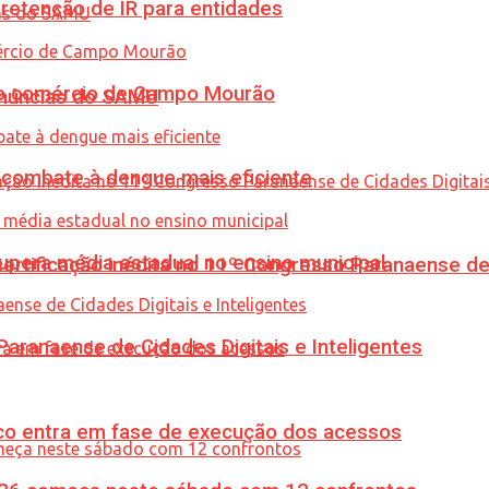
retenção de IR para entidades
 no comércio de Campo Mourão
enúncias do SAMU
combate à dengue mais eficiente
upera média estadual no ensino municipal
tificação inédita no 11º Congresso Paranaense de C
ranaense de Cidades Digitais e Inteligentes
nico entra em fase de execução dos acessos