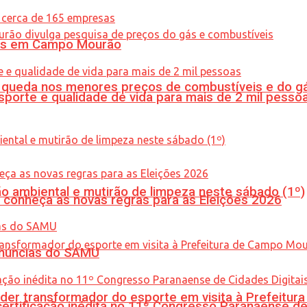
oras em Campo Mourão
queda nos menores preços de combustíveis e do gá
porte e qualidade de vida para mais de 2 mil pesso
ão ambiental e mutirão de limpeza neste sábado (1º)
 conheça as novas regras para as Eleições 2026
enúncias do SAMU
er transformador do esporte em visita à Prefeitu
tificação inédita no 11º Congresso Paranaense de C