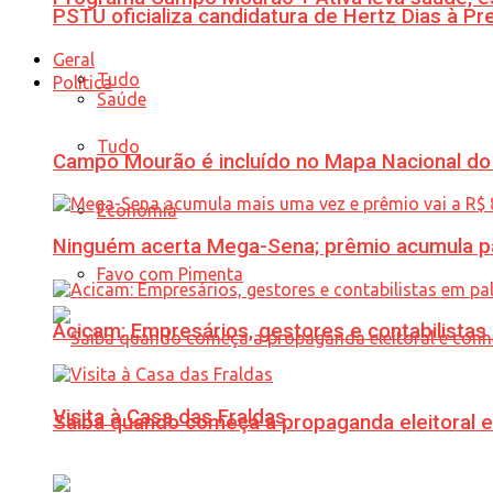
PSTU oficializa candidatura de Hertz Dias à Pr
Geral
Tudo
Política
Saúde
Tudo
Campo Mourão é incluído no Mapa Nacional do
Economia
Ninguém acerta Mega-Sena; prêmio acumula p
Favo com Pimenta
Acicam: Empresários, gestores e contabilistas
Visita à Casa das Fraldas
Saiba quando começa a propaganda eleitoral e