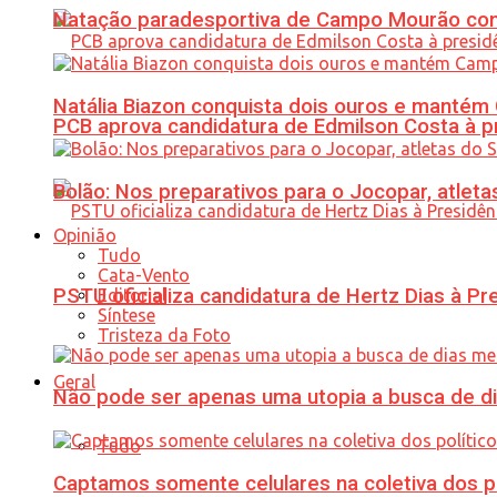
Natação paradesportiva de Campo Mourão conq
Natália Biazon conquista dois ouros e mant
PCB aprova candidatura de Edmilson Costa à p
Bolão: Nos preparativos para o Jocopar, atl
Opinião
Tudo
Cata-Vento
PSTU oficializa candidatura de Hertz Dias à Pr
Editorial
Síntese
Tristeza da Foto
Geral
Não pode ser apenas uma utopia a busca de d
Tudo
Captamos somente celulares na coletiva dos po