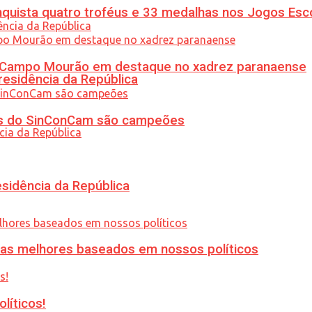
uista quatro troféus e 33 medalhas nos Jogos Esc
ém Campo Mourão em destaque no xadrez paranaense
residência da República
etas do SinConCam são campeões
esidência da República
ias melhores baseados em nossos políticos
líticos!