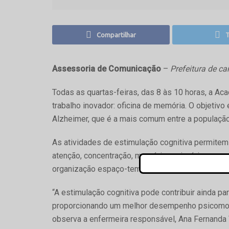
Compartilhar
T
Assessoria de Comunicação
–
Prefeitura de 
Todas as quartas-feiras, das 8 às 10 horas, a A
trabalho inovador: oficina de memória. O objetiv
Alzheimer, que é a mais comum entre a população
As atividades de estimulação cognitiva permite
atenção, concentração, memória, raciocínio, perc
organização espaço-temporal, sequência lógica, e
“A estimulação cognitiva pode contribuir ainda pa
proporcionando um melhor desempenho psicomotor
observa a enfermeira responsável, Ana Fernanda 