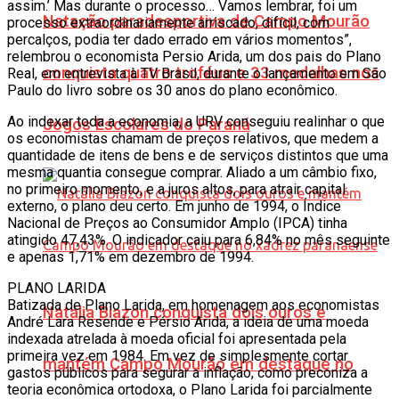
assim.’ Mas durante o processo… Vamos lembrar, foi um
Natação paradesportiva de Campo Mourão
processo extraordinariamente arriscado, difícil, com
percalços, podia ter dado errado em vários momentos”,
relembrou o economista Persio Arida, um dos pais do Plano
conquista quatro troféus e 33 medalhas nos
Real, em entrevista à TV Brasil, durante o lançamento em São
Paulo do livro sobre os 30 anos do plano econômico.
Ao indexar toda a economia, a URV conseguiu realinhar o que
Jogos Escolares do Paraná
os economistas chamam de preços relativos, que medem a
quantidade de itens de bens e de serviços distintos que uma
mesma quantia consegue comprar. Aliado a um câmbio fixo,
no primeiro momento, e a juros altos, para atrair capital
externo, o plano deu certo. Em junho de 1994, o Índice
Nacional de Preços ao Consumidor Amplo (IPCA) tinha
atingido 47,43%. O indicador caiu para 6,84% no mês seguinte
e apenas 1,71% em dezembro de 1994.
PLANO LARIDA
Batizada de Plano Larida, em homenagem aos economistas
Natália Biazon conquista dois ouros e
André Lara Resende e Pérsio Arida, a ideia de uma moeda
indexada atrelada à moeda oficial foi apresentada pela
primeira vez em 1984. Em vez de simplesmente cortar
mantém Campo Mourão em destaque no
gastos públicos para segurar a inflação, como preconiza a
teoria econômica ortodoxa, o Plano Larida foi parcialmente