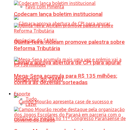
Favo com Pimenta
Codecam lança boletim institucional
Quinta-feira: Acicam promove palestra sobre
Reforma Tributária
Câmara aprova abertura de CPI para apurar
Mega-Sena acumula para R$ 135 milhões;
denúncias do SAMU
confira as dezenas sorteadas
Esporte
Tudo
Lazer