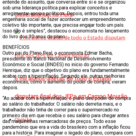
entende do assunto, que conversa entre si e se organizou
sob uma liderança política para explicar conceitos e
arregimentar apoios políticos. Depois, entrou toda uma
Universitários, no Peru
engenharia social de fazer acontecer um empreendimento
coletivo tão importante, que precisa engajar todo um país.
Isso não é simples”, destacou o economista no lançamento
do livro dos 30 anos do plano.
BENEFÍCIOS
Outro pai do Plano Real, o economista Edmar Bacha,
presidente do Banco Nacional de Desenvolvimento
Econômico e Social (BNDES) no início do governo Fernando
Henrique, diz que o objetivo do plano era fundamentalmente
acabar com a hiperinflação. Segundo ele, outras melhorias
6 mil alunos-atletas de todo o Estado
econômicas, como o aumento do poder de compra, vieram
depois.
disputam final dos JEPs em Campo Mourão
“Ao acabar com a hiperinflação, o plano deu poder de compra
ao salário do trabalhador. O salário não derretia mais, e o
trabalhador não tinha de correr para o supermercado no
primeiro dia em que recebia o seu salário para chegar antes
Opinião
das maquininhas remarcadoras de preços. Todo esse
pandemônio que era a vida do brasileiro com a inflação ficou
para a história. Para imaginar o legado do plano, compara com