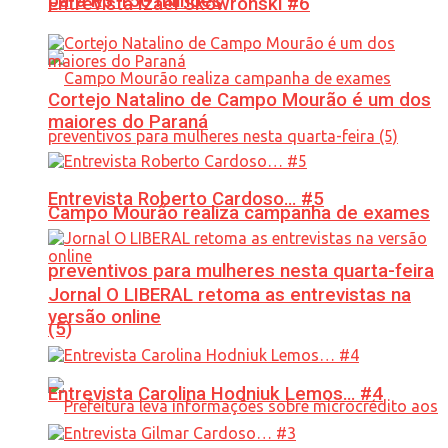
para R$ 150 milhões
Entrevista Izael Skowronski #6
Cortejo Natalino de Campo Mourão é um dos
maiores do Paraná
Entrevista Roberto Cardoso… #5
Campo Mourão realiza campanha de exames
preventivos para mulheres nesta quarta-feira
Jornal O LIBERAL retoma as entrevistas na
versão online
(5)
Entrevista Carolina Hodniuk Lemos… #4