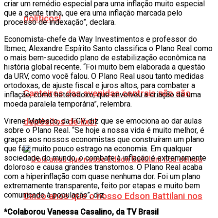
criar um remédio especial para uma inflação muito especial
que a gente tinha, que era uma inflação marcada pelo
políticos!
processo de indexação”, declara.
Economista-chefe da Way Investimentos e professor do
Ibmec, Alexandre Espírito Santo classifica o Plano Real como
o mais bem-sucedido plano de estabilização econômica na
história global recente. “Foi muito bem elaborada a questão
da URV, como você falou. O Plano Real usou tanto medidas
ortodoxas, de ajuste fiscal e juros altos, para combater a
Canteiros das avenidas centrais não são
inflação, como heterodoxo, que envolveu a criação de uma
moeda paralela temporária”, relembra.
Virene Matesco, da FGV, diz que se emociona ao dar aulas
depósitos de lixo!
sobre o Plano Real. “Se hoje a nossa vida é muito melhor, é
graças aos nossos economistas que construíram um plano
que fez muito pouco estrago na economia. Em qualquer
sociedade do mundo, o combate à inflação é extremamente
doloroso e causa grandes transtornos. O Plano Real acaba
com a hiperinflação com quase nenhuma dor. Foi um plano
extremamente transparente, feito por etapas e muito bem
comunicado à população”, diz.
Cinco anos que o nosso Edson Battilani nos
*Colaborou Vanessa Casalino, da TV Brasil