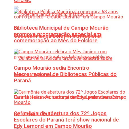
CircNic
Biblioteca Municipal de Campo Mourão
promove programação especial em
Codecam lança boletim institucional
comemoração ao Mês do Folclore
Campo Mourão sedia Encontro
Macrorregional de Bibliotecas Públicas do
Paraná
Quinta-feira: Acicam promove palestra sobre
Cerimônia de abertura dos 72º Jogos
Reforma Tributária
Escolares do Paraná terá show nacional de
Edy Lemond em Campo Mourão