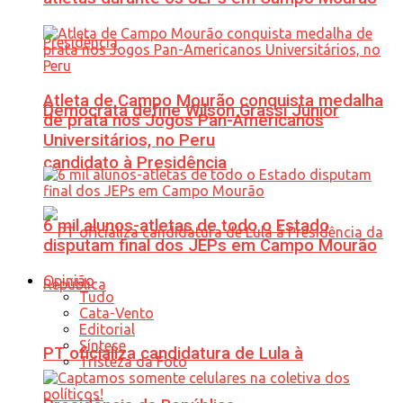
Atleta de Campo Mourão conquista medalha
Democrata define Wilson Grassi Júnior
de prata nos Jogos Pan-Americanos
Universitários, no Peru
candidato à Presidência
6 mil alunos-atletas de todo o Estado
disputam final dos JEPs em Campo Mourão
Opinião
Tudo
Cata-Vento
Editorial
Síntese
PT oficializa candidatura de Lula à
Tristeza da Foto