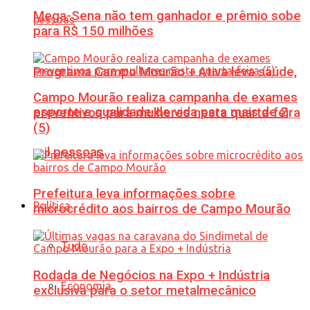
Mega-Sena não tem ganhador e prêmio sobe
para R$ 150 milhões
Programa Campo Mourão + Ativa leva saúde,
Campo Mourão realiza campanha de exames
esporte e qualidade de vida para mais de 2
preventivos para mulheres nesta quarta-feira
(5)
mil pessoas
Prefeitura leva informações sobre
Política
microcrédito aos bairros de Campo Mourão
Tudo
Rodada de Negócios na Expo + Indústria
Economia
exclusiva para o setor metalmecânico