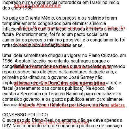
inspirado numa experiência heterodoxa em Israel no início
xadrez paranaense
dos anos 1980.
No país do Oriente Médio, os preços e os salários foram
temporariamente congelados para eliminar a inércia
inflacionária, pela qual a inflação passada alimenta a inflação
futura. Posteriormente, foi feito um pacto social para
aumentar os preços o mínimo possível, e o congelamento foi
retirado, reduzindo a inflação israelense.
Uma ideia semelhante chegou a vigorar no Plano Cruzado, em
1986. A estabilização, no entanto, naufragou porque o
Bolão: Nos preparativos para o Jocopar,
congelamento estendeu-se mais que o esperado e, temendo
repercussões nas eleições parlamentares daquele ano, a
primeira pós-ditadura, o governo José Sarney não
atletas do SinConCam são campeões
implementou medidas de controle monetário (juros altos) e
fiscal (saneamento das contas públicas). Na época, não
existia a Secretaria do Tesouro Nacional para centralizar as
contas do governo, e os gastos públicos eram parcialmente
financiados pelo Banco Central e pelo Banco do Brasil.
CONSENSO POLÍTICO
O sucesso do Plano Real, no entanto, não se deve apenas à
URV. Num momento raro de consenso político e de cansaço