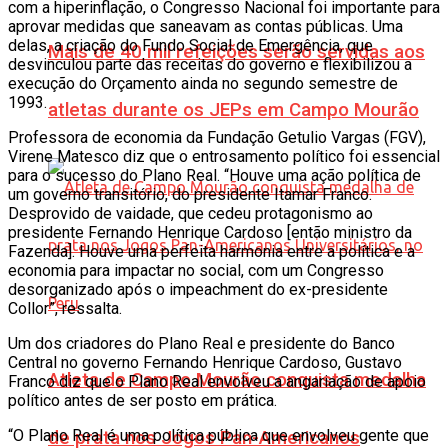
com a hiperinflação, o Congresso Nacional foi importante para
aprovar medidas que saneavam as contas públicas. Uma
delas, a criação do Fundo Social de Emergência, que
Mais de 40 mil refeições serão servidas aos
desvinculou parte das receitas do governo e flexibilizou a
execução do Orçamento ainda no segundo semestre de
1993.
atletas durante os JEPs em Campo Mourão
Professora de economia da Fundação Getulio Vargas (FGV),
Virene Matesco diz que o entrosamento político foi essencial
para o sucesso do Plano Real. “Houve uma ação política de
um governo transitório, do presidente Itamar Franco.
Desprovido de vaidade, que cedeu protagonismo ao
presidente Fernando Henrique Cardoso [então ministro da
Fazenda]. Houve uma perfeita harmonia entre a política e a
economia para impactar no social, com um Congresso
desorganizado após o impeachment do ex-presidente
Collor”, ressalta.
Um dos criadores do Plano Real e presidente do Banco
Central no governo Fernando Henrique Cardoso, Gustavo
Atleta de Campo Mourão conquista medalha
Franco diz que o Plano Real envolveu a angariação de apoio
político antes de ser posto em prática.
“O Plano Real é uma política pública que envolveu gente que
de prata nos Jogos Pan-Americanos