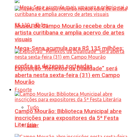
Museu de Campo Mourão recebe obra de
artista curitibana e amplia acervo de artes
visuais
Mega-Sena acumula para R$ 135 milhões;
confira as dezenas sorteadas
Exposição “Reflexos da Dualidade” será
aberta nesta sexta-feira (31) em Campo
Mourão
Esporte
Tudo
Campo Mourão: Biblioteca Municipal abre
inscrições para expositores da 5ª Festa
Literária
Lazer