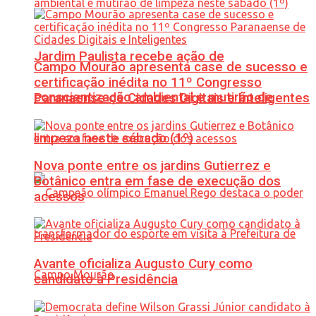
Jardim Paulista recebe ação de
Campo Mourão apresenta case de sucesso e
certificação inédita no 11º Congresso
conscientização ambiental e mutirão de
Paranaense de Cidades Digitais e Inteligentes
limpeza neste sábado (1º)
Nova ponte entre os jardins Gutierrez e
Botânico entra em fase de execução dos
acessos
Avante oficializa Augusto Cury como
candidato à Presidência