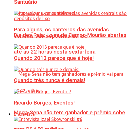
Santuário
Para alguns, os canteiros das avenidas
Dia dos Pais: Lojas de Campo Mourão abertas
centrais são depósitos de lixo
até às 22 horas nesta sexta-feira
Quando 2013 parece que é hoje!
Quando três nunca é demais!
Ricardo Borges, Eventos!
Mega-Sena não tem ganhador e prêmio sobe
Entrevista