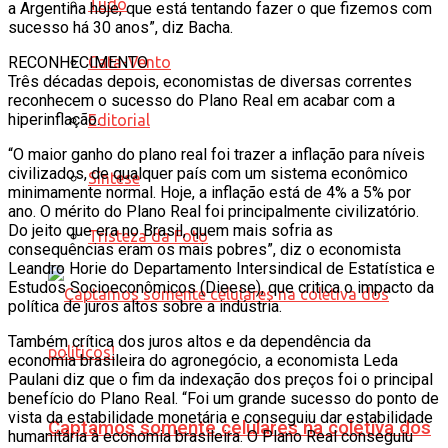
Tudo
a Argentina hoje, que está tentando fazer o que fizemos com
sucesso há 30 anos”, diz Bacha.
Cata-Vento
RECONHECIMENTO
Três décadas depois, economistas de diversas correntes
reconhecem o sucesso do Plano Real em acabar com a
hiperinflação.
Editorial
“O maior ganho do plano real foi trazer a inflação para níveis
civilizados, de qualquer país com um sistema econômico
Síntese
minimamente normal. Hoje, a inflação está de 4% a 5% por
ano. O mérito do Plano Real foi principalmente civilizatório.
Do jeito que era no Brasil, quem mais sofria as
Tristeza da Foto
consequências eram os mais pobres”, diz o economista
Leandro Horie do Departamento Intersindical de Estatística e
Estudos Socioeconômicos (Dieese), que critica o impacto da
política de juros altos sobre a indústria.
Também crítica dos juros altos e da dependência da
economia brasileira do agronegócio, a economista Leda
Paulani diz que o fim da indexação dos preços foi o principal
benefício do Plano Real. “Foi um grande sucesso do ponto de
vista da estabilidade monetária e conseguiu dar estabilidade
Captamos somente celulares na coletiva dos
humanitária à economia brasileira. O Plano Real conseguiu