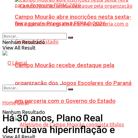
Campo Mourão abre inscrições nesta sexta-
feira para o Programa FEPAC 2026
Nenhum Resultado
View All Result
Campo Mourão recebe destaque pela
organização dos Jogos Escolares do Paraná
em parceria com o Governo do Estado
Home
Geral
Nenhum Resultado
Há 30 anos, Plano Real
derrubava hiperinflação e
View All Result