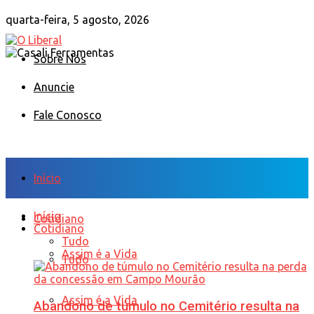
quarta-feira, 5 agosto, 2026
Sobre Nós
Anuncie
Fale Conosco
Início
Início
Cotidiano
Cotidiano
Tudo
Assim é a Vida
Tudo
Assim é a Vida
Abandono de túmulo no Cemitério resulta na