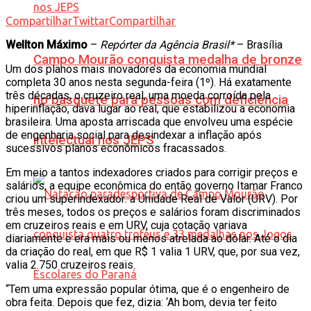
Compartilhar
Twittar
Compartilhar
Wellton Máximo
–
Repórter da Agência Brasil*
– Brasília
Campo Mourão conquista medalha de bronze
Um dos planos mais inovadores da economia mundial
completa 30 anos nesta segunda-feira (1º). Há exatamente
três décadas, o cruzeiro real, uma moeda corroída pela
no basquete para pessoas com deficiência
hiperinflação, dava lugar ao real, que estabilizou a economia
brasileira. Uma aposta arriscada que envolveu uma espécie
de engenharia social para desindexar a inflação após
intelectual nos JEPS
sucessivos planos econômicos fracassados.
Em meio a tantos indexadores criados para corrigir preços e
salários, a equipe econômica do então governo Itamar Franco
criou um superindexador: a Unidade Real de Valor (URV). Por
três meses, todos os preços e salários foram discriminados
em cruzeiros reais e em URV, cuja cotação variava
diariamente e era mais ou menos atrelada ao dólar. Até o dia
da criação do real, em que R$ 1 valia 1 URV, que, por sua vez,
valia 2.750 cruzeiros reais.
“Tem uma expressão popular ótima, que é o engenheiro de
obra feita. Depois que fez, dizia: ‘Ah bom, devia ter feito