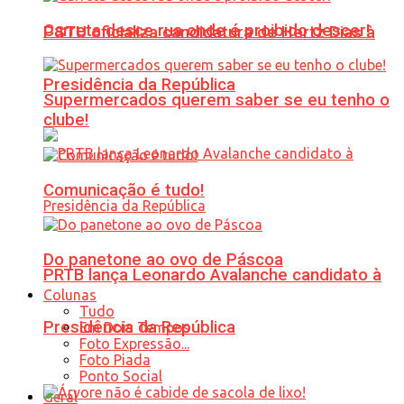
Carreta desce rua onde é proibido descer!
PSTU oficializa candidatura de Hertz Dias à
Presidência da República
Supermercados querem saber se eu tenho o
clube!
Comunicação é tudo!
Do panetone ao ovo de Páscoa
PRTB lança Leonardo Avalanche candidato à
Colunas
Tudo
Presidência da República
Em Dois Tempos
Foto Expressão...
Foto Piada
Ponto Social
Geral