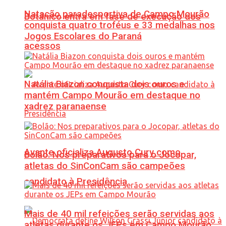
Natação paradesportiva de Campo Mourão
Botânico entra em fase de execução dos
conquista quatro troféus e 33 medalhas nos
Jogos Escolares do Paraná
acessos
Natália Biazon conquista dois ouros e
mantém Campo Mourão em destaque no
xadrez paranaense
Avante oficializa Augusto Cury como
Bolão: Nos preparativos para o Jocopar,
atletas do SinConCam são campeões
candidato à Presidência
Mais de 40 mil refeições serão servidas aos
atletas durante os JEPs em Campo Mourão