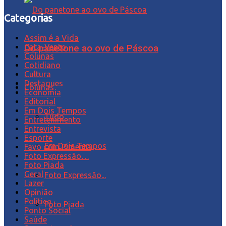
Categorias
Assim é a Vida
Cata-Vento
Do panetone ao ovo de Páscoa
Colunas
Cotidiano
Cultura
Destaques
Colunas
Economia
Editorial
Em Dois Tempos
Tudo
Entretenimento
Entrevista
Esporte
Em Dois Tempos
Favo com Pimenta
Foto Expressão…
Foto Piada
Geral
Foto Expressão...
Lazer
Opinião
Política
Foto Piada
Ponto Social
Saúde