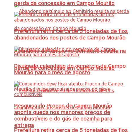
perda da concessão em Campo Mourão
Prefeitura retira cerca de 5 toneladas de fios
abandonados nos postes de Campo Mourão
Abandono de túmulo no Cemitério resulta na
Divulgado calendário do comércio de Campo
perda da concessão em Campo Mourão
Mourão para o mês de agosto
Pesquisa do Procon de Campo Mourão
aponta queda nos menores preços de
combustíveis e do gás de cozinha para
entrega
Prefeitura retira cerca de 5 toneladas de fios