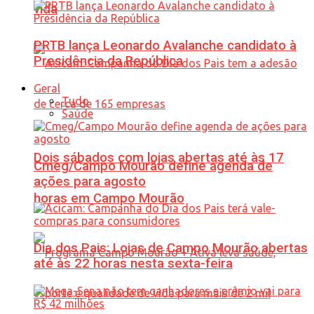
vida
PRTB lança Leonardo Avalanche candidato à
Presidência da República
Geral
Tudo
Saúde
Dois sábados com lojas abertas até às 17
Cmeg/Campo Mourão define agenda de
ações para agosto
horas em Campo Mourão
Dia dos Pais: Lojas de Campo Mourão abertas
até às 22 horas nesta sexta-feira