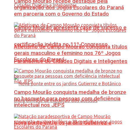
Campo Mourão recebe destaque pela
organização dos Jogos Escolares do Paraná
em parceria com o Governo do Estado
Campo Mourão apresenta case de sucesso e
certificação inédita no 11º Congresso
Atletismo de Campo Mourão conquista títulos
gerais masculino e feminino nos 76º Jogos
Escolares do Paraná
Paranaense de Cidades Digitais e Inteligentes
Campo Mourão conquista medalha de bronze
no basquete para pessoas com deficiência
intelectual nos JEPS
Nova ponte entre os jardins Gutierrez e