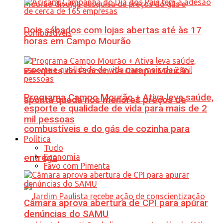
Dois sábados com lojas abertas até às 17
horas em Campo Mourão
Pesquisa do Procon de Campo Mourão
Programa Campo Mourão + Ativa leva saúde,
aponta queda nos menores preços de
esporte e qualidade de vida para mais de 2
mil pessoas
combustíveis e do gás de cozinha para
Política
Tudo
Economia
entrega
Favo com Pimenta
Câmara aprova abertura de CPI para apurar
denúncias do SAMU