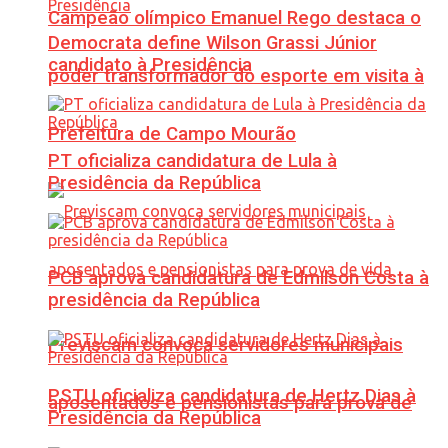
Campeão olímpico Emanuel Rego destaca o
Democrata define Wilson Grassi Júnior
candidato à Presidência
poder transformador do esporte em visita à
Prefeitura de Campo Mourão
PT oficializa candidatura de Lula à
Presidência da República
PCB aprova candidatura de Edmilson Costa à
presidência da República
Previscam convoca servidores municipais
PSTU oficializa candidatura de Hertz Dias à
aposentados e pensionistas para prova de
Presidência da República