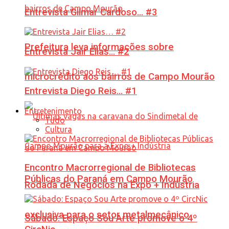
Entrevista Gilmar Cardoso… #3
Prefeitura leva informações sobre
Entrevista Jair Elias… #2
microcrédito aos bairros de Campo Mourão
Entrevista Diego Reis… #1
Entretenimento
Tudo
Cultura
Encontro Macrorregional de Bibliotecas
Públicas do Paraná em Campo Mourão
Rodada de Negócios na Expo + Indústria
exclusiva para o setor metalmecânico
Sábado: Espaço Sou Arte promove o 4º