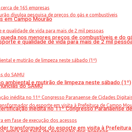
oras em Campo Mourão
queda nos menores preços de combustíveis e do gá
porte e qualidade de vida para mais de 2 mil pesso
ão ambiental e mutirão de limpeza neste sábado (1º)
enúncias do SAMU
tificação inédita no 11º Congresso Paranaense de C
er transformador do esporte em visita à Prefeitu
nico entra em fase de execução dos acessos