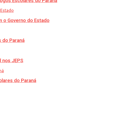
ogos Escolares do Paraná
m o Governo do Estado
s do Paraná
l nos JEPS
olares do Paraná