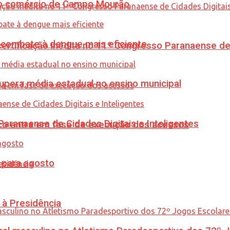
 no comércio de Campo Mourão
combate à dengue mais eficiente
tificação inédita no 11º Congresso Paranaense de C
upera média estadual no ensino municipal
ranaense de Cidades Digitais e Inteligentes
nico entra em fase de execução dos acessos
para agosto
 à Presidência