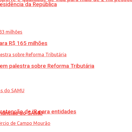
esidência da República
ara R$ 165 milhões
 em palestra sobre Reforma Tributária
retenção de IR para entidades
enúncias do SAMU