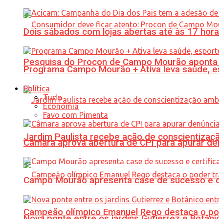
Dois sábados com lojas abertas até às 17 h
Pesquisa do Procon de Campo Mourão aponta 
Programa Campo Mourão + Ativa leva saúde, es
Política
Tudo
Economia
Favo com Pimenta
Jardim Paulista recebe ação de conscientizaç
Câmara aprova abertura de CPI para apurar d
Campo Mourão apresenta case de sucesso e cer
Campeão olímpico Emanuel Rego destaca o pod
Nova ponte entre os jardins Gutierrez e Botâ