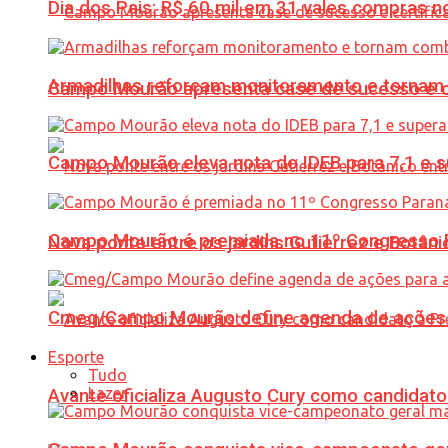
Dia dos Pais: R$ 60 mil em 31 vales compras
Armadilhas reforçam monitoramento e tornam 
Campo Mourão apresenta case de sucesso e cer
Campo Mourão eleva nota do IDEB para 7,1 e s
Campo Mourão é premiada no 11º Congresso Pa
Nova ponte entre os jardins Gutierrez e Botâ
Cmeg/Campo Mourão define agenda de ações 
Esporte
Tudo
Lazer
Avante oficializa Augusto Cury como candidato