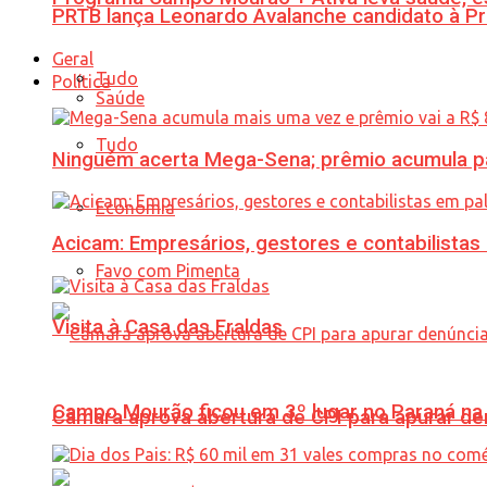
PRTB lança Leonardo Avalanche candidato à Pr
Geral
Tudo
Política
Saúde
Tudo
Ninguém acerta Mega-Sena; prêmio acumula p
Economia
Acicam: Empresários, gestores e contabilistas
Favo com Pimenta
Visita à Casa das Fraldas
Campo Mourão ficou em 3º lugar no Paraná na 
Câmara aprova abertura de CPI para apurar d