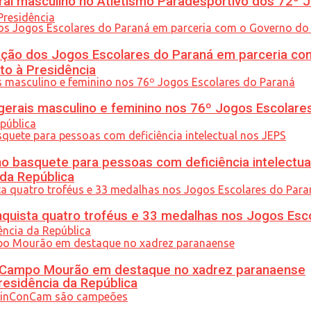
l masculino no Atletismo Paradesportivo dos 72º J
ção dos Jogos Escolares do Paraná em parceria co
to à Presidência
gerais masculino e feminino nos 76º Jogos Escolare
 basquete para pessoas com deficiência intelectua
 da República
uista quatro troféus e 33 medalhas nos Jogos Esc
ém Campo Mourão em destaque no xadrez paranaense
residência da República