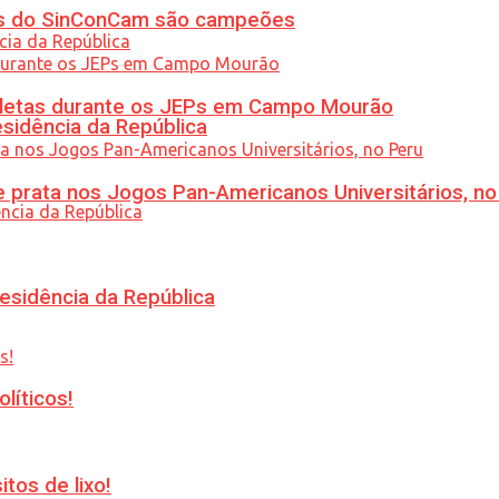
etas do SinConCam são campeões
atletas durante os JEPs em Campo Mourão
esidência da República
 prata nos Jogos Pan-Americanos Universitários, no
esidência da República
líticos!
tos de lixo!