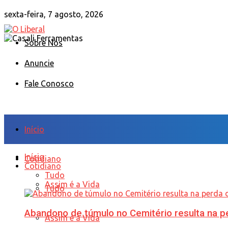
sexta-feira, 7 agosto, 2026
Sobre Nós
Anuncie
Fale Conosco
Início
Início
Cotidiano
Cotidiano
Tudo
Assim é a Vida
Tudo
Abandono de túmulo no Cemitério resulta na
Assim é a Vida