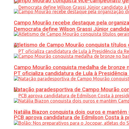
Campo Mourão conquista vice-campeonato gera
Campo Mourão recebe destaque pela organiza
Democrata define Wilson Grassi Júnior candida
Atletismo de Campo Mourão conquista títulos 
Campo Mourão conquista medalha de bronze no
PT oficializa candidatura de Lula à Presidência
Natação paradesportiva de Campo Mourão conq
Natália Biazon conquista dois ouros e mant
PCB aprova candidatura de Edmilson Costa à p