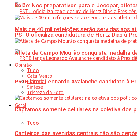
Bolão: Nos preparativos para o Jocopar, atl
Mais de 40 mil refeições serão servidas aos 
PSTU oficializa candidatura de Hertz Dias à Pr
Atleta de Campo Mourão conquista medalha de
Opinião
Tudo
Cata-Vento
PRTB lança Leonardo Avalanche candidato à Pr
Editorial
Síntese
Tristeza da Foto
Geral
Captamos somente celulares na coletiva dos po
Tudo
Canteiros das avenidas centrais não são depósi