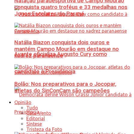
Natação paradesportiva de Campo Mourão
conquista quatro troféus e 33 medalhas nos
Jogos Escolares do Paraná
Natália Biazon conquista dois ouros e
mantém Campo Mourão em destaque no
Avante oficializa Augusto Cury como
xadrez paranaense
candidato à Presidência
Bolão: Nos preparativos para o Jocopar,
atletas do SinConCam são campeões
Opinião
Tudo
Cata-Vento
Editorial
Síntese
Tristeza da Foto