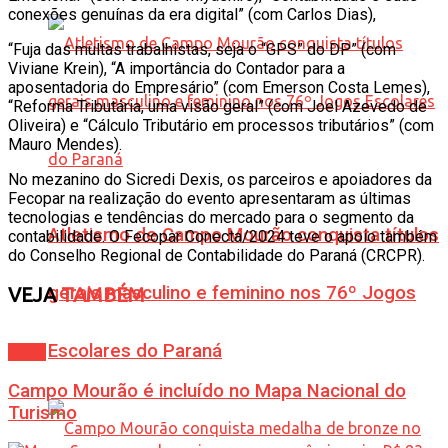
conexões genuínas da era digital” (com Carlos Dias),
“Fuja das multas trabalhistas, seja o “GPS” do DP” (com
Viviane Krein), “A importância do Contador para a
aposentadoria do Empresário” (com Emerson Costa Lemes),
“Reforma Tributária, uma visão geral” (com Joel Azevedo de
Oliveira) e “Cálculo Tributário em processos tributários” (com
Mauro Mendes).
No mezanino do Sicredi Dexis, os parceiros e apoiadores da
Fecopar na realização do evento apresentaram as últimas
tecnologias e tendências do mercado para o segmento da
Atletismo de Campo Mourão conquista títulos
contabilidade. O Fecopar Conecta/2024 teve o apoio também
do Conselho Regional de Contabilidade do Paraná (CRCPR).
gerais masculino e feminino nos 76º Jogos
VEJA
TAMBÉM
Escolares do Paraná
Geral
Campo Mourão é incluído no Mapa Nacional do
Turismo