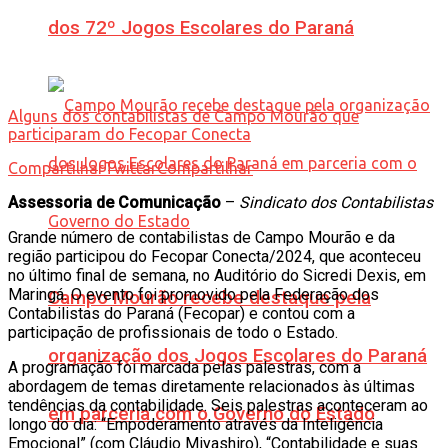
dos 72º Jogos Escolares do Paraná
Alguns dos contabilistas de Campo Mourão que
participaram do Fecopar Conecta
Compartilhar
Twittar
Compartilhar
Assessoria de Comunicação
–
Sindicato dos Contabilistas
Grande número de contabilistas de Campo Mourão e da
região participou do Fecopar Conecta/2024, que aconteceu
no último final de semana, no Auditório do Sicredi Dexis, em
Maringá. O evento foi promovido pela Federação dos
Campo Mourão recebe destaque pela
Contabilistas do Paraná (Fecopar) e contou com a
participação de profissionais de todo o Estado.
organização dos Jogos Escolares do Paraná
A programação foi marcada pelas palestras, com a
abordagem de temas diretamente relacionados às últimas
tendências da contabilidade. Seis palestras aconteceram ao
em parceria com o Governo do Estado
longo do dia: “Empoderamento através da Inteligência
Emocional” (com Cláudio Miyashiro), “Contabilidade e suas