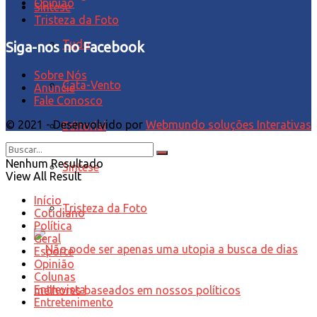
Opinião
Síntese
Tristeza da Foto
Tudo
Siga-nos no Facebook
Sobre Nós
Cata-Vento
Anuncie
Fale Conosco
© 2021 - Desenvolvido por
Webmundo soluções Interativas
Editorial
Nenhum Resultado
Síntese
View All Result
Início
Tristeza da Foto
Cotidiano
Política
Geral
Esporte
Opinião
Colunas
Entrevista
Entretenimento