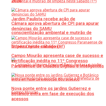
2026
Jardim Paulista recebe ação de
Câmara aprova abertura de CPI para apurar
denúncias do SAMU
conscientização ambiental e mutirão de
limpeza neste sábado (1º)
Campo Mourão apresenta case de sucesso e
certificação inédita no 11º Congresso
Paranaense de Cidades Digitais e Inteligentes
Nova ponte entre os jardins Gutierrez e
Botânico entra em fase de execução dos
acessos