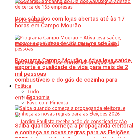
Dois sábados com lojas abertas até às 17
horas em Campo Mourão
Pesquisa do Procon de Campo Mourão
Programa Campo Mourão + Ativa leva saúde,
aponta queda nos menores preços de
esporte e qualidade de vida para mais de 2
mil pessoas
combustíveis e do gás de cozinha para
Política
Tudo
Economia
entrega
Favo com Pimenta
Saiba quando começa a propaganda eleitoral
e conheça as novas regras para as Eleições