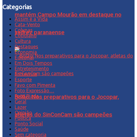
Categorias
mantém Campo Mourão em destaque no
Assim é a Vida
Cata-Vento
Colunas
xadrez paranaense
Cotidiano
Cultura
Destaques
Economia
Editorial
Em Dois Tempos
Entretenimento
Entrevista
Esporte
Favo com Pimenta
Foto Expressão…
Foto Piada
Bolão: Nos preparativos para o Jocopar,
Geral
Lazer
Opinião
atletas do SinConCam são campeões
Política
Ponto Social
Saúde
Sem categoria