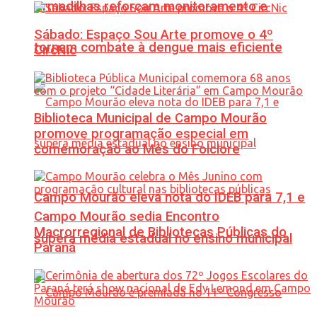
Armadilhas reforçam monitoramento e
Sábado: Espaço Sou Arte promove o 4º
tornam combate à dengue mais eficiente
CircNic
Biblioteca Municipal de Campo Mourão
promove programação especial em
comemoração ao Mês do Folclore
Campo Mourão eleva nota do IDEB para 7,1 e
Campo Mourão sedia Encontro
Macrorregional de Bibliotecas Públicas do
supera média estadual no ensino municipal
Paraná