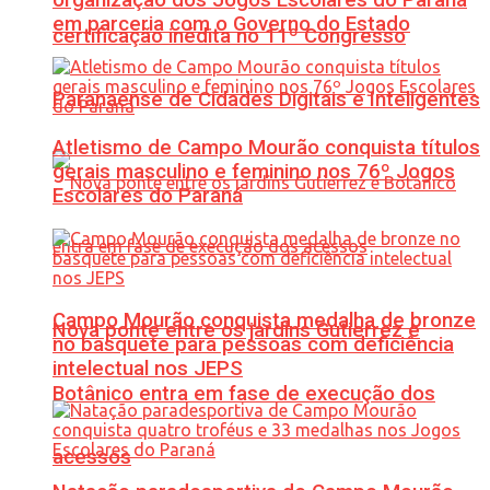
em parceria com o Governo do Estado
certificação inédita no 11º Congresso
Paranaense de Cidades Digitais e Inteligentes
Atletismo de Campo Mourão conquista títulos
gerais masculino e feminino nos 76º Jogos
Escolares do Paraná
Campo Mourão conquista medalha de bronze
Nova ponte entre os jardins Gutierrez e
no basquete para pessoas com deficiência
intelectual nos JEPS
Botânico entra em fase de execução dos
acessos