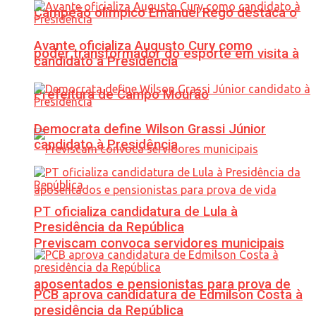
Campeão olímpico Emanuel Rego destaca o
Avante oficializa Augusto Cury como
poder transformador do esporte em visita à
candidato à Presidência
Prefeitura de Campo Mourão
Democrata define Wilson Grassi Júnior
candidato à Presidência
PT oficializa candidatura de Lula à
Presidência da República
Previscam convoca servidores municipais
aposentados e pensionistas para prova de
PCB aprova candidatura de Edmilson Costa à
presidência da República