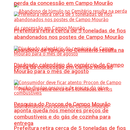
perda da concessão em Campo Mourão
Prefeitura retira cerca de 5 toneladas de fios
abandonados nos postes de Campo Mourão
Abandono de túmulo no Cemitério resulta na
Divulgado calendário do comércio de Campo
perda da concessão em Campo Mourão
Mourão para o mês de agosto
Pesquisa do Procon de Campo Mourão
aponta queda nos menores preços de
combustíveis e do gás de cozinha para
entrega
Prefeitura retira cerca de 5 toneladas de fios