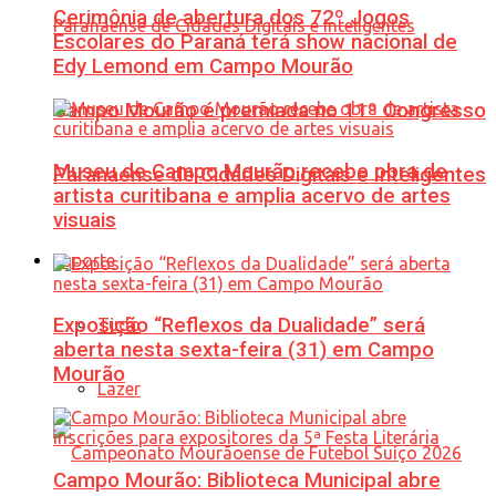
Cerimônia de abertura dos 72º Jogos
Escolares do Paraná terá show nacional de
Edy Lemond em Campo Mourão
Campo Mourão é premiada no 11º Congresso
Museu de Campo Mourão recebe obra de
Paranaense de Cidades Digitais e Inteligentes
artista curitibana e amplia acervo de artes
visuais
Esporte
Exposição “Reflexos da Dualidade” será
Tudo
aberta nesta sexta-feira (31) em Campo
Mourão
Lazer
Campo Mourão: Biblioteca Municipal abre