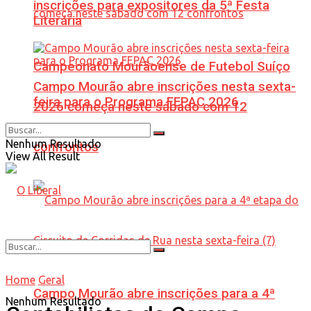
inscrições para expositores da 5ª Festa
Literária
Campeonato Mourãoense de Futebol Suíço
Campo Mourão abre inscrições nesta sexta-
feira para o Programa FEPAC 2026
2026 começa neste sábado com 12
Nenhum Resultado
confrontos
View All Result
Home
Geral
Campo Mourão abre inscrições para a 4ª
Nenhum Resultado