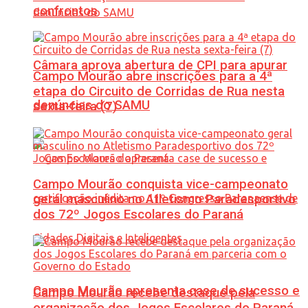
confrontos
Câmara aprova abertura de CPI para apurar
Campo Mourão abre inscrições para a 4ª
etapa do Circuito de Corridas de Rua nesta
denúncias do SAMU
sexta-feira (7)
Campo Mourão conquista vice-campeonato
geral masculino no Atletismo Paradesportivo
dos 72º Jogos Escolares do Paraná
Campo Mourão apresenta case de sucesso e
Campo Mourão recebe destaque pela
organização dos Jogos Escolares do Paraná