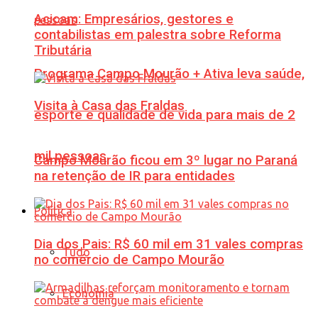
Acicam: Empresários, gestores e
contabilistas em palestra sobre Reforma
Tributária
Programa Campo Mourão + Ativa leva saúde,
Visita à Casa das Fraldas
esporte e qualidade de vida para mais de 2
mil pessoas
Campo Mourão ficou em 3º lugar no Paraná
na retenção de IR para entidades
Política
Dia dos Pais: R$ 60 mil em 31 vales compras
Tudo
no comércio de Campo Mourão
Economia