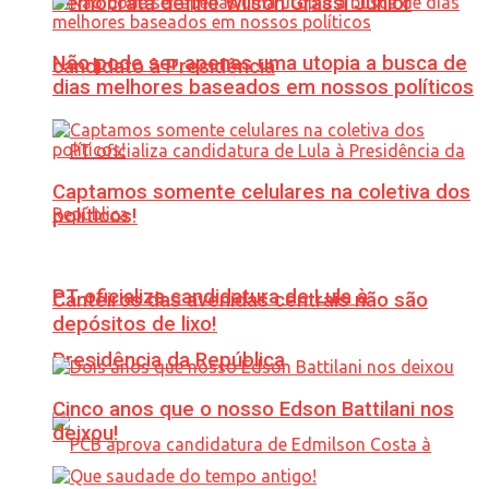
Democrata define Wilson Grassi Júnior
Não pode ser apenas uma utopia a busca de
candidato à Presidência
dias melhores baseados em nossos políticos
Captamos somente celulares na coletiva dos
políticos!
PT oficializa candidatura de Lula à
Canteiros das avenidas centrais não são
depósitos de lixo!
Presidência da República
Cinco anos que o nosso Edson Battilani nos
deixou!