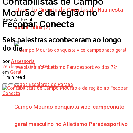
Contabilistas de Campo
etapa do Circuito de Corridas de Rua nesta
Mourão e da região no
View All Result
Fecopar Conecta
sexta-feira (7)
Seis palestras aconteceram ao longo
do dia.
por
Assessoria
26 de agosto de 2024
em
Geral
1 min read
Campo Mourão conquista vice-campeonato
geral masculino no Atletismo Paradesportivo