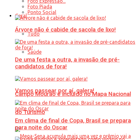
Foto Expressão...
Foto Piada
Ponto Social
Geral
Árvore não é cabide de sacola de lixo!
Tudo
Saúde
De uma festa a outra, a invasão de pré-
candidatos de fora!
Vamos passear por aí, galera!
Campo Mourão é incluído no Mapa Nacional
do Turismo
Em clima de final de Copa, Brasil se prepara
para noite do Oscar