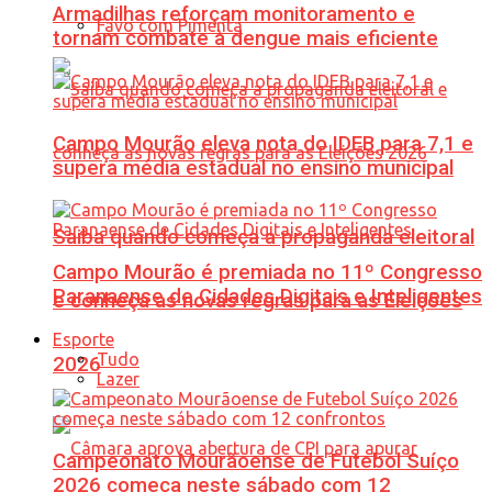
Armadilhas reforçam monitoramento e
Favo com Pimenta
tornam combate à dengue mais eficiente
Campo Mourão eleva nota do IDEB para 7,1 e
supera média estadual no ensino municipal
Saiba quando começa a propaganda eleitoral
Campo Mourão é premiada no 11º Congresso
Paranaense de Cidades Digitais e Inteligentes
e conheça as novas regras para as Eleições
Esporte
Tudo
2026
Lazer
Campeonato Mourãoense de Futebol Suíço
2026 começa neste sábado com 12