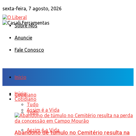
sexta-feira, 7 agosto, 2026
Sobre Nós
Anuncie
Fale Conosco
Início
Início
Cotidiano
Cotidiano
Tudo
Assim é a Vida
Tudo
Assim é a Vida
Abandono de túmulo no Cemitério resulta na