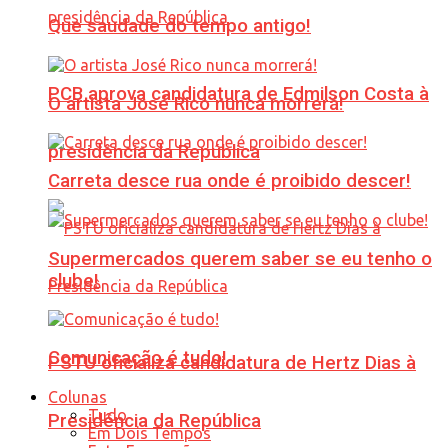
Que saudade do tempo antigo!
PCB aprova candidatura de Edmilson Costa à
O artista José Rico nunca morrerá!
presidência da República
Carreta desce rua onde é proibido descer!
Supermercados querem saber se eu tenho o
clube!
Comunicação é tudo!
PSTU oficializa candidatura de Hertz Dias à
Colunas
Tudo
Presidência da República
Em Dois Tempos