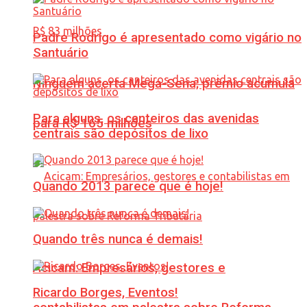
Padre Rodrigo é apresentado como vigário no
Santuário
Ninguém acerta Mega-Sena; prêmio acumula
Para alguns, os canteiros das avenidas
para R$ 165 milhões
centrais são depósitos de lixo
Quando 2013 parece que é hoje!
Quando três nunca é demais!
Acicam: Empresários, gestores e
Ricardo Borges, Eventos!