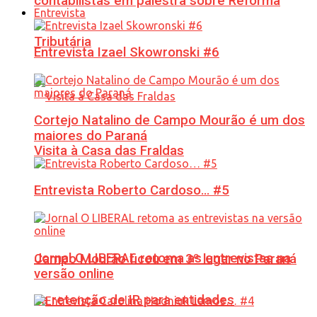
contabilistas em palestra sobre Reforma
Entrevista
Tributária
Entrevista Izael Skowronski #6
Cortejo Natalino de Campo Mourão é um dos
maiores do Paraná
Visita à Casa das Fraldas
Entrevista Roberto Cardoso… #5
Jornal O LIBERAL retoma as entrevistas na
Campo Mourão ficou em 3º lugar no Paraná
versão online
na retenção de IR para entidades