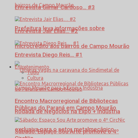
Entrevista Gilmar Cardoso… #3
Prefeitura leva informações sobre
Entrevista Jair Elias… #2
microcrédito aos bairros de Campo Mourão
Entrevista Diego Reis… #1
Entretenimento
Tudo
Cultura
Encontro Macrorregional de Bibliotecas
Públicas do Paraná em Campo Mourão
Rodada de Negócios na Expo + Indústria
exclusiva para o setor metalmecânico
Sábado: Espaço Sou Arte promove o 4º