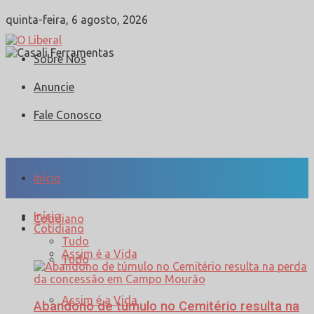
quinta-feira, 6 agosto, 2026
Sobre Nós
Anuncie
Fale Conosco
Início
Início
Cotidiano
Cotidiano
Tudo
Assim é a Vida
Tudo
Assim é a Vida
Abandono de túmulo no Cemitério resulta na