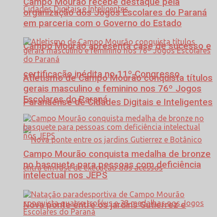
Campo Mourão recebe destaque pela
organização dos Jogos Escolares do Paraná
em parceria com o Governo do Estado
Campo Mourão apresenta case de sucesso e
certificação inédita no 11º Congresso
Atletismo de Campo Mourão conquista títulos
gerais masculino e feminino nos 76º Jogos
Escolares do Paraná
Paranaense de Cidades Digitais e Inteligentes
Campo Mourão conquista medalha de bronze
no basquete para pessoas com deficiência
intelectual nos JEPS
Nova ponte entre os jardins Gutierrez e