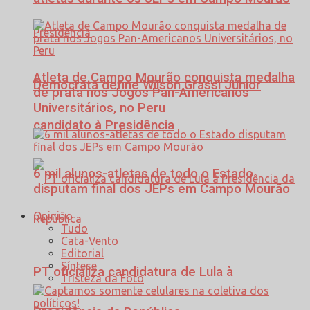
Atleta de Campo Mourão conquista medalha
Democrata define Wilson Grassi Júnior
de prata nos Jogos Pan-Americanos
Universitários, no Peru
candidato à Presidência
6 mil alunos-atletas de todo o Estado
disputam final dos JEPs em Campo Mourão
Opinião
Tudo
Cata-Vento
Editorial
Síntese
PT oficializa candidatura de Lula à
Tristeza da Foto