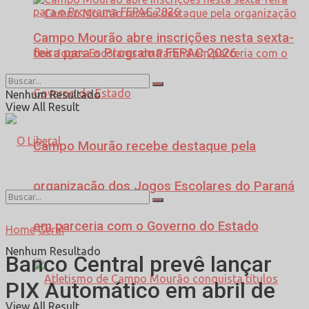
Campo Mourão abre inscrições nesta sexta-
feira para o Programa FEPAC 2026
Nenhum Resultado
View All Result
Campo Mourão recebe destaque pela
organização dos Jogos Escolares do Paraná
em parceria com o Governo do Estado
Home
Geral
Nenhum Resultado
Banco Central prevê lançar
PIX Automático em abril de
View All Result