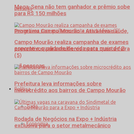
Mega-Sena não tem ganhador e prêmio sobe
para R$ 150 milhões
Programa Campo Mourão + Ativa leva saúde,
Campo Mourão realiza campanha de exames
esporte e qualidade de vida para mais de 2
preventivos para mulheres nesta quarta-feira
(5)
mil pessoas
Prefeitura leva informações sobre
Política
microcrédito aos bairros de Campo Mourão
Tudo
Rodada de Negócios na Expo + Indústria
Economia
exclusiva para o setor metalmecânico