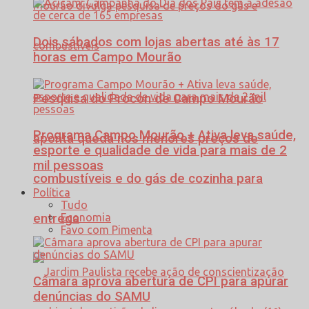
Dois sábados com lojas abertas até às 17
horas em Campo Mourão
Pesquisa do Procon de Campo Mourão
Programa Campo Mourão + Ativa leva saúde,
aponta queda nos menores preços de
esporte e qualidade de vida para mais de 2
mil pessoas
combustíveis e do gás de cozinha para
Política
Tudo
Economia
entrega
Favo com Pimenta
Câmara aprova abertura de CPI para apurar
denúncias do SAMU