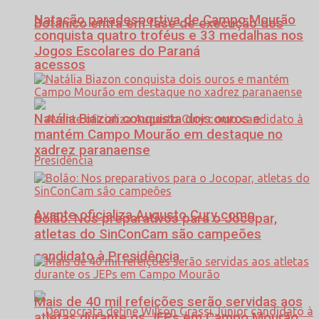
Natação paradesportiva de Campo Mourão
Botânico entra em fase de execução dos
conquista quatro troféus e 33 medalhas nos
Jogos Escolares do Paraná
acessos
Natália Biazon conquista dois ouros e
mantém Campo Mourão em destaque no
xadrez paranaense
Avante oficializa Augusto Cury como
Bolão: Nos preparativos para o Jocopar,
atletas do SinConCam são campeões
candidato à Presidência
Mais de 40 mil refeições serão servidas aos
atletas durante os JEPs em Campo Mourão