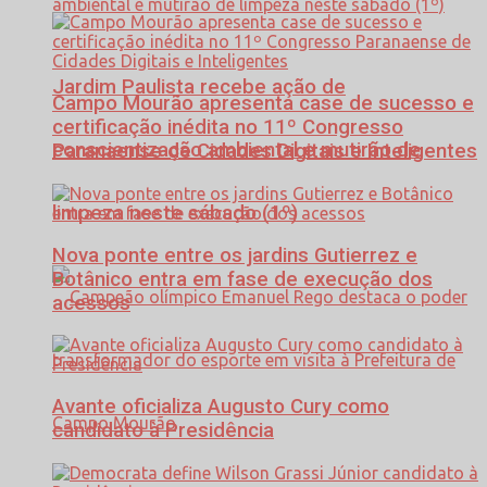
Jardim Paulista recebe ação de
Campo Mourão apresenta case de sucesso e
certificação inédita no 11º Congresso
conscientização ambiental e mutirão de
Paranaense de Cidades Digitais e Inteligentes
limpeza neste sábado (1º)
Nova ponte entre os jardins Gutierrez e
Botânico entra em fase de execução dos
acessos
Avante oficializa Augusto Cury como
candidato à Presidência