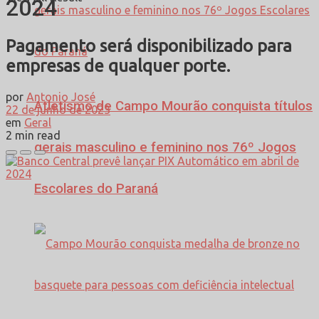
2024
Pagamento será disponibilizado para
empresas de qualquer porte.
por
Antonio José
Atletismo de Campo Mourão conquista títulos
22 de junho de 2023
em
Geral
2 min read
gerais masculino e feminino nos 76º Jogos
Escolares do Paraná