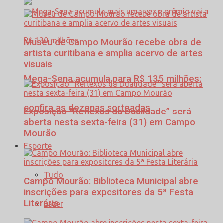
Museu de Campo Mourão recebe obra de
artista curitibana e amplia acervo de artes
visuais
Mega-Sena acumula para R$ 135 milhões;
confira as dezenas sorteadas
Exposição “Reflexos da Dualidade” será
aberta nesta sexta-feira (31) em Campo
Mourão
Esporte
Tudo
Campo Mourão: Biblioteca Municipal abre
inscrições para expositores da 5ª Festa
Literária
Lazer