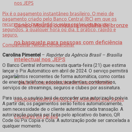
Pix é o pagamento instantâneo brasileiro. O meio de
pagamento criado pelo Banco Central (BC) em que os
recursos são transferidos entre contas em poucos
Campo Mourão conquista medalha de bronze
segundos, a qualquer hora ou dia. É prático, rápido e
seguro.
no basquete para pessoas com deficiência
Compartilhar
Twittar
Compartilhar
Carolina Pimentel
–
Repórter da Agência Brasil – Brasília
intelectual nos JEPS
O Banco Central informou nesta quarta-feira (21) que estima
lançar o Pix Automático em abril de 2024. O serviço permitirá
pagamentos recorrentes de forma automática, como contas
de energia, telefone, escolas, academias, condomínios,
serviços de streamings, seguros e clubes por assinatura.
Para isso, o usuário terá de conceder uma autorização prévia.
A partir daí, os pagamentos serão feitos automaticamente,
sem necessidade de o cliente autenticar cada transação. A
autorização poderá ser feita pelo aplicativo do banco, QR
Code ou Pix Copia e Cola. A autorização pode ser cancelada a
qualquer momento.