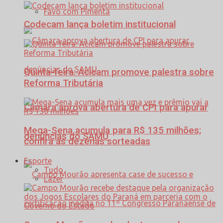
Favo com Pimenta
Codecam lança boletim institucional
Quinta-feira: Acicam promove palestra sobre
Reforma Tributária
Câmara aprova abertura de CPI para apurar
Mega-Sena acumula para R$ 135 milhões;
denúncias do SAMU
confira as dezenas sorteadas
Esporte
Tudo
Lazer