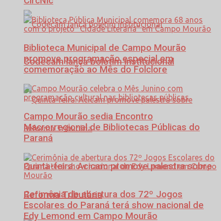
CircNic
Biblioteca Municipal de Campo Mourão
promove programação especial em
Codecam lança boletim institucional
comemoração ao Mês do Folclore
Campo Mourão sedia Encontro
Macrorregional de Bibliotecas Públicas do
Paraná
Quinta-feira: Acicam promove palestra sobre
Cerimônia de abertura dos 72º Jogos
Reforma Tributária
Escolares do Paraná terá show nacional de
Edy Lemond em Campo Mourão