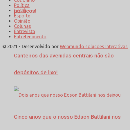
Política
Geral
políticos!
Esporte
Opinião
Colunas
Entrevista
Entretenimento
© 2021 - Desenvolvido por
Webmundo soluções Interativas
Canteiros das avenidas centrais não são
depósitos de lixo!
Cinco anos que o nosso Edson Battilani nos