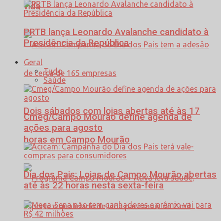
vida
PRTB lança Leonardo Avalanche candidato à
Presidência da República
Geral
Tudo
Saúde
Dois sábados com lojas abertas até às 17
Cmeg/Campo Mourão define agenda de
ações para agosto
horas em Campo Mourão
Dia dos Pais: Lojas de Campo Mourão abertas
até às 22 horas nesta sexta-feira