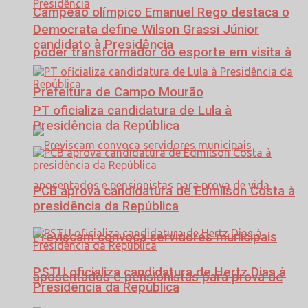
Campeão olímpico Emanuel Rego destaca o
Democrata define Wilson Grassi Júnior
candidato à Presidência
poder transformador do esporte em visita à
Prefeitura de Campo Mourão
PT oficializa candidatura de Lula à
Presidência da República
PCB aprova candidatura de Edmilson Costa à
presidência da República
Previscam convoca servidores municipais
PSTU oficializa candidatura de Hertz Dias à
aposentados e pensionistas para prova de
Presidência da República