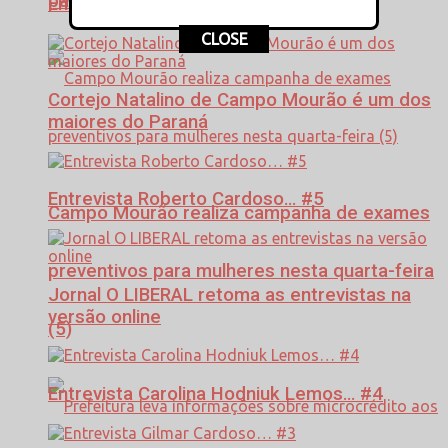
para R$ 150 milhões
Entrevista Izael Skowronski #6
CLOSE
Cortejo Natalino de Campo Mourão é um dos
maiores do Paraná
Entrevista Roberto Cardoso… #5
Campo Mourão realiza campanha de exames
preventivos para mulheres nesta quarta-feira
Jornal O LIBERAL retoma as entrevistas na
versão online
(5)
Entrevista Carolina Hodniuk Lemos… #4