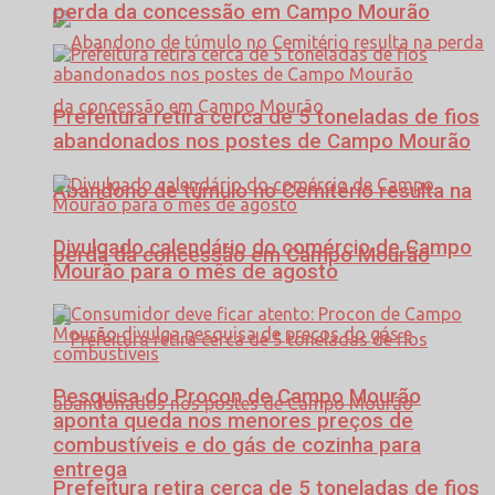
perda da concessão em Campo Mourão
Prefeitura retira cerca de 5 toneladas de fios
abandonados nos postes de Campo Mourão
Abandono de túmulo no Cemitério resulta na
Divulgado calendário do comércio de Campo
perda da concessão em Campo Mourão
Mourão para o mês de agosto
Pesquisa do Procon de Campo Mourão
aponta queda nos menores preços de
combustíveis e do gás de cozinha para
entrega
Prefeitura retira cerca de 5 toneladas de fios