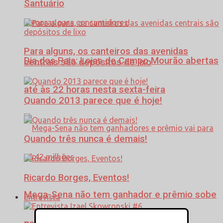
Santuário
Para alguns, os canteiros das avenidas
Dia dos Pais: Lojas de Campo Mourão abertas
centrais são depósitos de lixo
até às 22 horas nesta sexta-feira
Quando 2013 parece que é hoje!
Quando três nunca é demais!
Ricardo Borges, Eventos!
Mega-Sena não tem ganhador e prêmio sobe
Entrevista