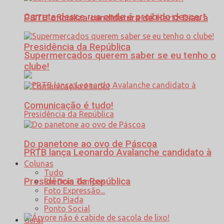
Carreta desce rua onde é proibido descer!
PSTU oficializa candidatura de Hertz Dias à
Presidência da República
Supermercados querem saber se eu tenho o
clube!
Comunicação é tudo!
Do panetone ao ovo de Páscoa
PRTB lança Leonardo Avalanche candidato à
Colunas
Tudo
Presidência da República
Em Dois Tempos
Foto Expressão...
Foto Piada
Ponto Social
Geral