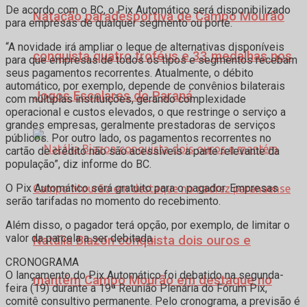
De acordo com o BC, o Pix Automático será disponibilizado
Natação paradesportiva de Campo Mourão
para empresas de qualquer segmento ou porte.
“A novidade irá ampliar o leque de alternativas disponíveis
conquista quatro troféus e 33 medalhas nos
para que empresas de todos os tipos e segmentos recebam
seus pagamentos recorrentes. Atualmente, o débito
automático, por exemplo, depende de convênios bilaterais
Jogos Escolares do Paraná
com múltiplas instituições, gerando complexidade
operacional e custos elevados, o que restringe o serviço a
grandes empresas, geralmente prestadoras de serviços
públicos. Por outro lado, os pagamentos recorrentes no
cartão de crédito não são acessíveis a parte relevante da
população”, diz informe do BC.
O Pix Automático será gratuito para o pagador. Empresas
serão tarifadas no momento do recebimento.
Além disso, o pagador terá opção, por exemplo, de limitar o
valor da parcela a ser debitada.
Natália Biazon conquista dois ouros e
CRONOGRAMA
O lançamento do Pix Automático foi debatido na segunda-
mantém Campo Mourão em destaque no
feira (19) durante a 19ª Reunião Plenária do Fórum Pix,
comitê consultivo permanente. Pelo cronograma, a previsão é