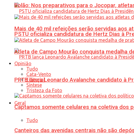
Bolão: Nos preparativos para o Jocopar, atl
Mais de 40 mil refeições serão servidas aos 
PSTU oficializa candidatura de Hertz Dias à Pr
Atleta de Campo Mourão conquista medalha de
Opinião
Tudo
Cata-Vento
PRTB lança Leonardo Avalanche candidato à Pr
Editorial
Síntese
Tristeza da Foto
Geral
Captamos somente celulares na coletiva dos po
Tudo
Canteiros das avenidas centrais não são depósi