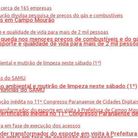
oras em Campo Mourão
queda nos menores preços de combustíveis e do gá
porte e qualidade de vida para mais de 2 mil pesso
ão ambiental e mutirão de limpeza neste sábado (1º)
enúncias do SAMU
tificação inédita no 11º Congresso Paranaense de C
er transformador do esporte em visita à Prefeitu
nico entra em fase de execução dos acessos