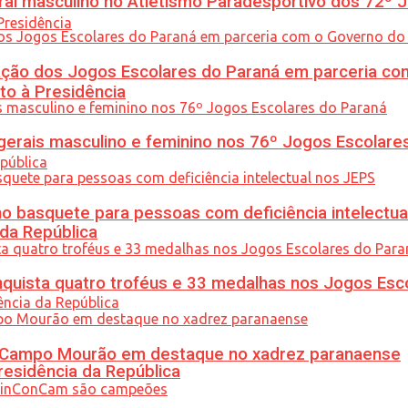
l masculino no Atletismo Paradesportivo dos 72º J
ção dos Jogos Escolares do Paraná em parceria co
to à Presidência
gerais masculino e feminino nos 76º Jogos Escolare
 basquete para pessoas com deficiência intelectua
 da República
uista quatro troféus e 33 medalhas nos Jogos Esc
ém Campo Mourão em destaque no xadrez paranaense
residência da República