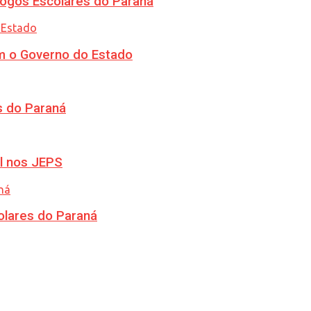
ogos Escolares do Paraná
m o Governo do Estado
s do Paraná
l nos JEPS
olares do Paraná