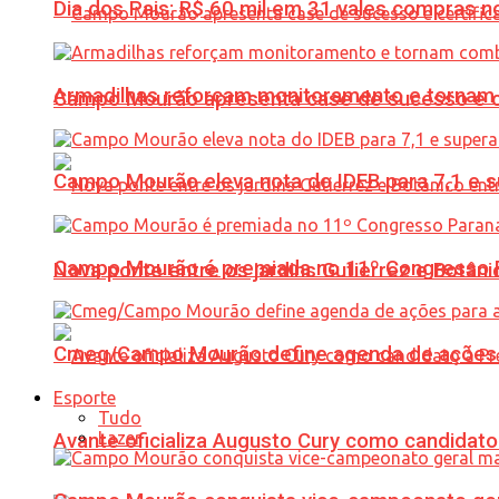
Dia dos Pais: R$ 60 mil em 31 vales compras
Armadilhas reforçam monitoramento e tornam 
Campo Mourão apresenta case de sucesso e cer
Campo Mourão eleva nota do IDEB para 7,1 e s
Campo Mourão é premiada no 11º Congresso Pa
Nova ponte entre os jardins Gutierrez e Botâ
Cmeg/Campo Mourão define agenda de ações 
Esporte
Tudo
Lazer
Avante oficializa Augusto Cury como candidato