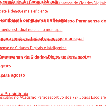
 no comércio de Campo Mourão
combate à dengue mais eficiente
tificação inédita no 11º Congresso Paranaense de C
upera média estadual no ensino municipal
ranaense de Cidades Digitais e Inteligentes
nico entra em fase de execução dos acessos
para agosto
 à Presidência