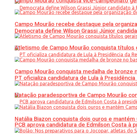
Campo Mourão conquista vice-campeonato gera
Campo Mourão recebe destaque pela organiza
Democrata define Wilson Grassi Júnior candida
Atletismo de Campo Mourão conquista títulos 
Campo Mourão conquista medalha de bronze no
PT oficializa candidatura de Lula à Presidência
Natação paradesportiva de Campo Mourão conq
Natália Biazon conquista dois ouros e mant
PCB aprova candidatura de Edmilson Costa à p