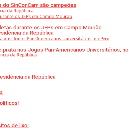
etas do SinConCam são campeões
atletas durante os JEPs em Campo Mourão
esidência da República
 prata nos Jogos Pan-Americanos Universitários, no
esidência da República
líticos!
tos de lixo!