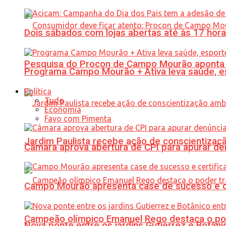
Dois sábados com lojas abertas até às 17 h
Pesquisa do Procon de Campo Mourão aponta 
Programa Campo Mourão + Ativa leva saúde, es
Política
Tudo
Economia
Favo com Pimenta
Jardim Paulista recebe ação de conscientizaç
Câmara aprova abertura de CPI para apurar d
Campo Mourão apresenta case de sucesso e cer
Campeão olímpico Emanuel Rego destaca o pod
Nova ponte entre os jardins Gutierrez e Botâ