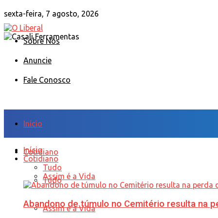
sexta-feira, 7 agosto, 2026
Sobre Nós
Anuncie
Fale Conosco
Início
Início
Cotidiano
Cotidiano
Tudo
Assim é a Vida
Tudo
Abandono de túmulo no Cemitério resulta na
Assim é a Vida