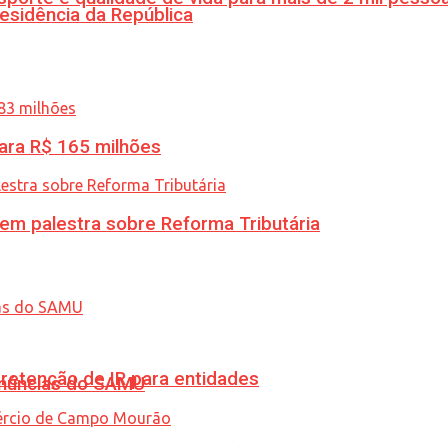
esidência da República
ara R$ 165 milhões
 em palestra sobre Reforma Tributária
retenção de IR para entidades
enúncias do SAMU