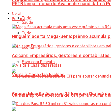
PRTB lança Leonardo Avalanche candidato à Pr
Geral
Tudo
Política
Saúde
Tudo
Ninguém acerta Mega-Sena; prêmio acumula p
Economia
Acicam: Empresários, gestores e contabilistas
Favo com Pimenta
Visita à Casa das Fraldas
Campo Mourão ficou em 3º lugar no Paraná na 
Câmara aprova abertura de CPI para apurar d