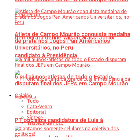
Atleta de Campo Mourão conquista medalha
Democrata define Wilson Grassi Júnior
de prata nos Jogos Pan-Americanos
Universitários, no Peru
candidato à Presidência
6 mil alunos-atletas de todo o Estado
disputam final dos JEPs em Campo Mourão
Opinião
Tudo
Cata-Vento
Editorial
Síntese
PT oficializa candidatura de Lula à
Tristeza da Foto