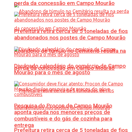
perda da concessão em Campo Mourão
Prefeitura retira cerca de 5 toneladas de fios
abandonados nos postes de Campo Mourão
Abandono de túmulo no Cemitério resulta na
Divulgado calendário do comércio de Campo
perda da concessão em Campo Mourão
Mourão para o mês de agosto
Pesquisa do Procon de Campo Mourão
aponta queda nos menores preços de
combustíveis e do gás de cozinha para
entrega
Prefeitura retira cerca de 5 toneladas de fios