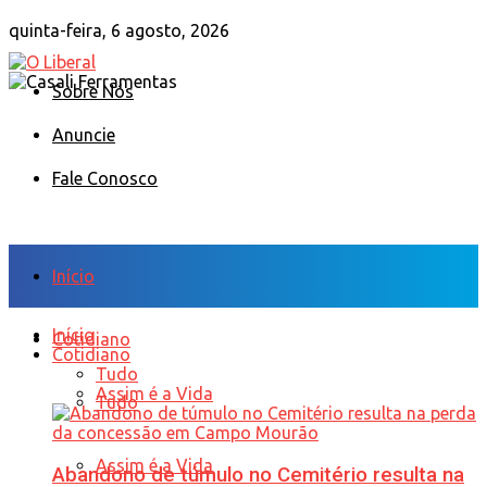
quinta-feira, 6 agosto, 2026
Sobre Nós
Anuncie
Fale Conosco
Início
Início
Cotidiano
Cotidiano
Tudo
Assim é a Vida
Tudo
Assim é a Vida
Abandono de túmulo no Cemitério resulta na