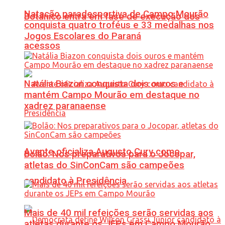
Natação paradesportiva de Campo Mourão
Botânico entra em fase de execução dos
conquista quatro troféus e 33 medalhas nos
Jogos Escolares do Paraná
acessos
Natália Biazon conquista dois ouros e
mantém Campo Mourão em destaque no
xadrez paranaense
Avante oficializa Augusto Cury como
Bolão: Nos preparativos para o Jocopar,
atletas do SinConCam são campeões
candidato à Presidência
Mais de 40 mil refeições serão servidas aos
atletas durante os JEPs em Campo Mourão