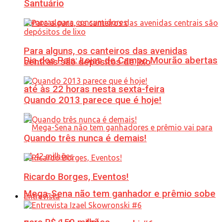
Santuário
Para alguns, os canteiros das avenidas
Dia dos Pais: Lojas de Campo Mourão abertas
centrais são depósitos de lixo
até às 22 horas nesta sexta-feira
Quando 2013 parece que é hoje!
Quando três nunca é demais!
Ricardo Borges, Eventos!
Mega-Sena não tem ganhador e prêmio sobe
Entrevista