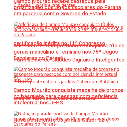
Campo Mourão recebe destaque pela
organização dos Jogos Escolares do Paraná
em parceria com o Governo do Estado
Campo Mourão apresenta case de sucesso e
certificação inédita no 11º Congresso
Atletismo de Campo Mourão conquista títulos
gerais masculino e feminino nos 76º Jogos
Escolares do Paraná
Paranaense de Cidades Digitais e Inteligentes
Campo Mourão conquista medalha de bronze
no basquete para pessoas com deficiência
intelectual nos JEPS
Nova ponte entre os jardins Gutierrez e