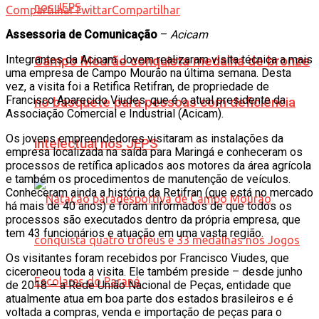
Compartilhar
Twittar
Compartilhar
Assessoria de Comunicação
–
Acicam
Integrantes da Acicam Jovem realizaram visita técnica a mais
Campo Mourão conquista medalha de bronze
uma empresa de Campo Mourão na última semana. Desta
vez, a visita foi a Retifica Retifran, de propriedade de
Francisco Aparecido Viudes, que é o atual presidente da
no basquete para pessoas com deficiência
Associação Comercial e Industrial (Acicam).
Os jovens empreendedores visitaram as instalações da
intelectual nos JEPS
empresa localizada na saída para Maringá e conheceram os
processos de retífica aplicados aos motores da área agrícola
e também os procedimentos de manutenção de veículos.
Conheceram ainda a história da Retifran (que está no mercado
há mais de 40 anos) e foram informados de que todos os
processos são executados dentro da própria empresa, que
tem 43 funcionários e atuação em uma vasta região.
Os visitantes foram recebidos por Francisco Viudes, que
ciceroneou toda a visita. Ele também preside – desde junho
de 2018 – a Rede União Nacional de Peças, entidade que
atualmente atua em boa parte dos estados brasileiros e é
voltada a compras, venda e importação de peças para o