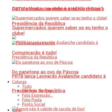
Carreta desce rua onde é proibido descer!
PSTU oficializa candidatura de Hertz Dias à
Presidência da República
Supermercados querem saber se eu tenho o
clube!
Comunicação é tudo!
Do panetone ao ovo de Páscoa
PRTB lança Leonardo Avalanche candidato à
Colunas
Tudo
Presidência da República
Em Dois Tempos
Foto Expressão...
Foto Piada
Ponto Social
Geral