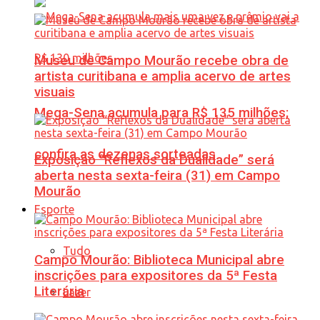
Museu de Campo Mourão recebe obra de
artista curitibana e amplia acervo de artes
visuais
Mega-Sena acumula para R$ 135 milhões;
confira as dezenas sorteadas
Exposição “Reflexos da Dualidade” será
aberta nesta sexta-feira (31) em Campo
Mourão
Esporte
Tudo
Campo Mourão: Biblioteca Municipal abre
inscrições para expositores da 5ª Festa
Literária
Lazer