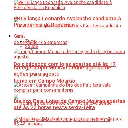
vida
PRTB lança Leonardo Avalanche candidato à
Presidência da República
Geral
Tudo
Saúde
Dois sábados com lojas abertas até às 17
Cmeg/Campo Mourão define agenda de
ações para agosto
horas em Campo Mourão
Dia dos Pais: Lojas de Campo Mourão abertas
até às 22 horas nesta sexta-feira