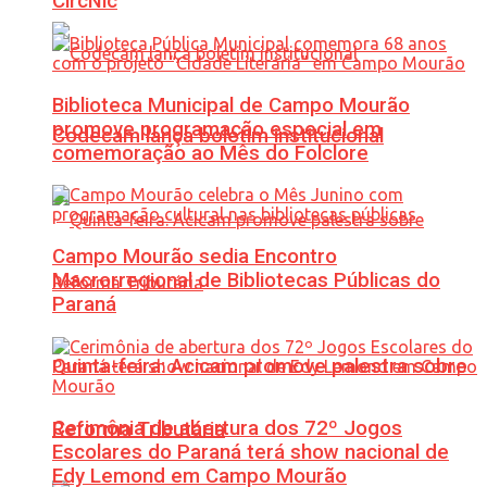
CircNic
Biblioteca Municipal de Campo Mourão
promove programação especial em
Codecam lança boletim institucional
comemoração ao Mês do Folclore
Campo Mourão sedia Encontro
Macrorregional de Bibliotecas Públicas do
Paraná
Quinta-feira: Acicam promove palestra sobre
Cerimônia de abertura dos 72º Jogos
Reforma Tributária
Escolares do Paraná terá show nacional de
Edy Lemond em Campo Mourão