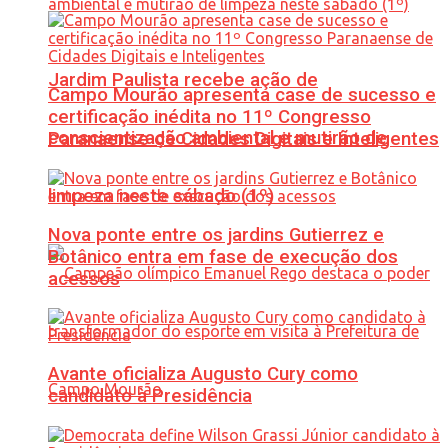
Jardim Paulista recebe ação de
Campo Mourão apresenta case de sucesso e
certificação inédita no 11º Congresso
conscientização ambiental e mutirão de
Paranaense de Cidades Digitais e Inteligentes
limpeza neste sábado (1º)
Nova ponte entre os jardins Gutierrez e
Botânico entra em fase de execução dos
acessos
Avante oficializa Augusto Cury como
candidato à Presidência