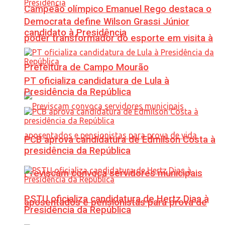
Campeão olímpico Emanuel Rego destaca o
Democrata define Wilson Grassi Júnior
candidato à Presidência
poder transformador do esporte em visita à
Prefeitura de Campo Mourão
PT oficializa candidatura de Lula à
Presidência da República
PCB aprova candidatura de Edmilson Costa à
presidência da República
Previscam convoca servidores municipais
PSTU oficializa candidatura de Hertz Dias à
aposentados e pensionistas para prova de
Presidência da República