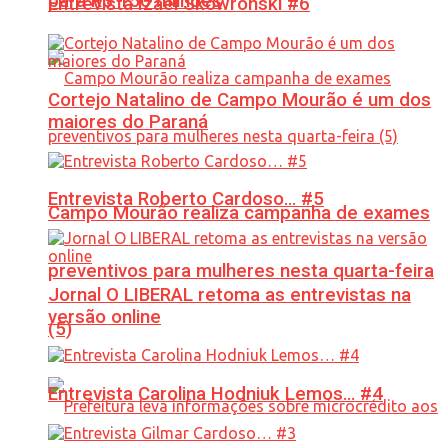
para R$ 150 milhões
Entrevista Izael Skowronski #6
Cortejo Natalino de Campo Mourão é um dos
maiores do Paraná
Entrevista Roberto Cardoso… #5
Campo Mourão realiza campanha de exames
preventivos para mulheres nesta quarta-feira
Jornal O LIBERAL retoma as entrevistas na
versão online
(5)
Entrevista Carolina Hodniuk Lemos… #4