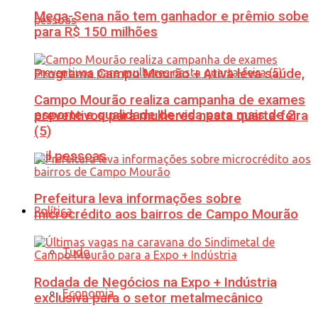
Mega-Sena não tem ganhador e prêmio sobe
para R$ 150 milhões
Programa Campo Mourão + Ativa leva saúde,
Campo Mourão realiza campanha de exames
esporte e qualidade de vida para mais de 2
preventivos para mulheres nesta quarta-feira
(5)
mil pessoas
Prefeitura leva informações sobre
Política
microcrédito aos bairros de Campo Mourão
Tudo
Rodada de Negócios na Expo + Indústria
Economia
exclusiva para o setor metalmecânico