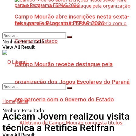
Campo Mourão abre inscrições nesta sexta-
feira para o Programa FEPAC 2026
Nenhum Resultado
View All Result
Campo Mourão recebe destaque pela
organização dos Jogos Escolares do Paraná
em parceria com o Governo do Estado
Home
Geral
Nenhum Resultado
Acicam Jovem realizou visita
técnica a Retifica Retifran
View All Result