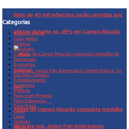
Mais de 40 mil refeições serão servidas aos
Categorias
atletas durante os JEPs em Campo Mourão
Assim é a Vida
Cata-Vento
Colunas
Cotidiano
Cultura
Destaques
Economia
Editorial
Em Dois Tempos
Entretenimento
Entrevista
Esporte
Favo com Pimenta
Foto Expressão…
Foto Piada
Atleta de Campo Mourão conquista medalha
Geral
Lazer
Opinião
de prata nos Jogos Pan-Americanos
Política