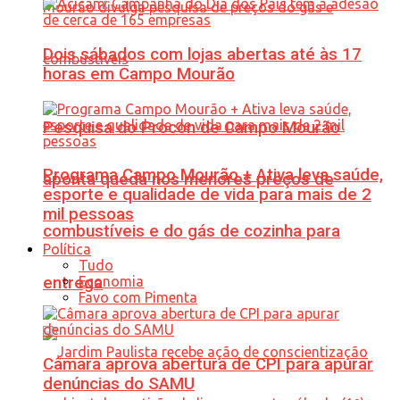
Dois sábados com lojas abertas até às 17
horas em Campo Mourão
Pesquisa do Procon de Campo Mourão
Programa Campo Mourão + Ativa leva saúde,
aponta queda nos menores preços de
esporte e qualidade de vida para mais de 2
mil pessoas
combustíveis e do gás de cozinha para
Política
Tudo
Economia
entrega
Favo com Pimenta
Câmara aprova abertura de CPI para apurar
denúncias do SAMU