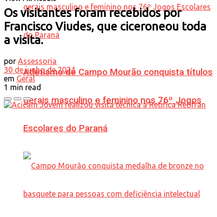
Os visitantes foram recebidos por
Francisco Viudes, que ciceroneou toda
a visita.
por
Assessoria
30 de junho de 2024
Atletismo de Campo Mourão conquista títulos
em
Geral
1 min read
gerais masculino e feminino nos 76º Jogos
Escolares do Paraná