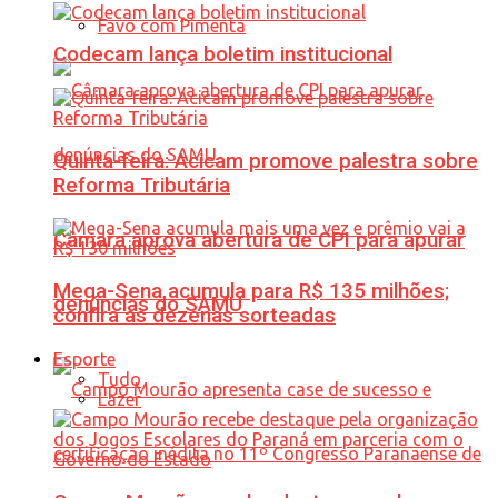
Favo com Pimenta
Codecam lança boletim institucional
Quinta-feira: Acicam promove palestra sobre
Reforma Tributária
Câmara aprova abertura de CPI para apurar
Mega-Sena acumula para R$ 135 milhões;
denúncias do SAMU
confira as dezenas sorteadas
Esporte
Tudo
Lazer