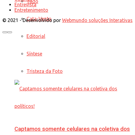
Tudo
Entrevista
Entretenimento
Cata-Vento
© 2021 - Desenvolvido por
Webmundo soluções Interativas
Editorial
Síntese
Tristeza da Foto
Captamos somente celulares na coletiva dos