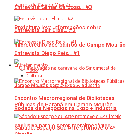
Entrevista Gilmar Cardoso… #3
Prefeitura leva informações sobre
Entrevista Jair Elias… #2
microcrédito aos bairros de Campo Mourão
Entrevista Diego Reis… #1
Entretenimento
Tudo
Cultura
Encontro Macrorregional de Bibliotecas
Públicas do Paraná em Campo Mourão
Rodada de Negócios na Expo + Indústria
exclusiva para o setor metalmecânico
Sábado: Espaço Sou Arte promove o 4º