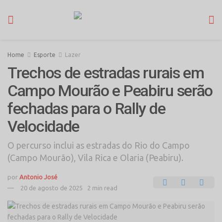
Home
Esporte
Lazer
Trechos de estradas rurais em
Campo Mourão e Peabiru serão
fechadas para o Rally de
Velocidade
O percurso inclui as estradas do Rio do Campo
(Campo Mourão), Vila Rica e Olaria (Peabiru).
por
Antonio José
20 de agosto de 2025
2 min read