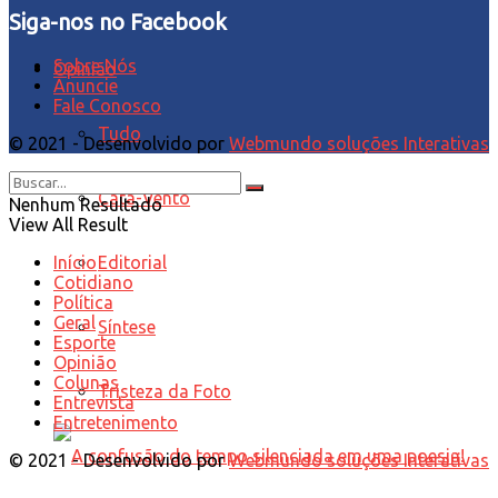
Siga-nos no Facebook
Sobre Nós
Opinião
Anuncie
Fale Conosco
Tudo
© 2021 - Desenvolvido por
Webmundo soluções Interativas
Cata-Vento
Nenhum Resultado
View All Result
Editorial
Início
Cotidiano
Política
Geral
Síntese
Esporte
Opinião
Colunas
Tristeza da Foto
Entrevista
Entretenimento
© 2021 - Desenvolvido por
Webmundo soluções Interativas