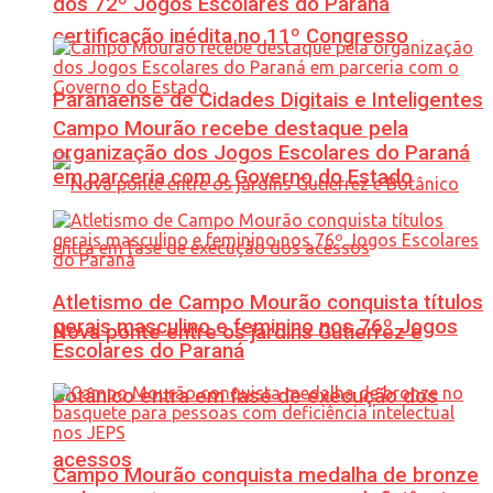
dos 72º Jogos Escolares do Paraná
certificação inédita no 11º Congresso
Paranaense de Cidades Digitais e Inteligentes
Campo Mourão recebe destaque pela
organização dos Jogos Escolares do Paraná
em parceria com o Governo do Estado
Atletismo de Campo Mourão conquista títulos
gerais masculino e feminino nos 76º Jogos
Nova ponte entre os jardins Gutierrez e
Escolares do Paraná
Botânico entra em fase de execução dos
acessos
Campo Mourão conquista medalha de bronze