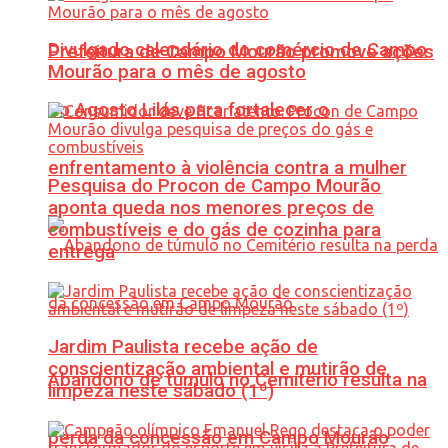
Divulgado calendário do comércio de Campo
Prefeitura de Campo Mourão promove ações
Mourão para o mês de agosto
do Agosto Lilás para fortalecer o
enfrentamento à violência contra a mulher
Pesquisa do Procon de Campo Mourão
aponta queda nos menores preços de
combustíveis e do gás de cozinha para
entrega
Jardim Paulista recebe ação de
conscientização ambiental e mutirão de
Abandono de túmulo no Cemitério resulta na
limpeza neste sábado (1º)
perda da concessão em Campo Mourão