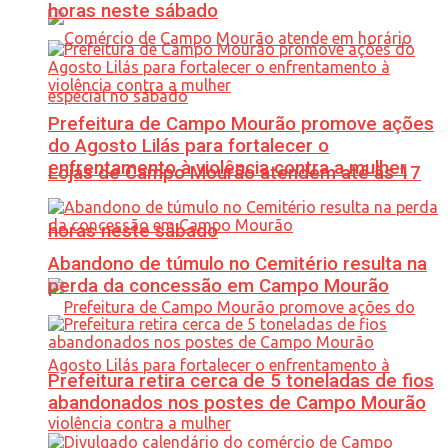
horas neste sábado
Prefeitura de Campo Mourão promove ações
do Agosto Lilás para fortalecer o
enfrentamento à violência contra a mulher
Lojas de Campo Mourão atendem até às 17
horas neste sábado
Abandono de túmulo no Cemitério resulta na
perda da concessão em Campo Mourão
Prefeitura retira cerca de 5 toneladas de fios
abandonados nos postes de Campo Mourão