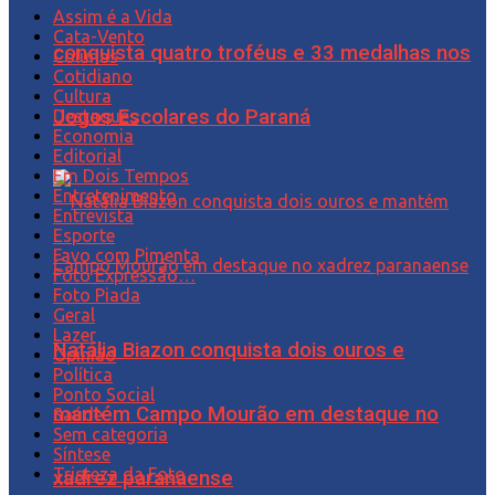
Assim é a Vida
Cata-Vento
conquista quatro troféus e 33 medalhas nos
Colunas
Cotidiano
Cultura
Jogos Escolares do Paraná
Destaques
Economia
Editorial
Em Dois Tempos
Entretenimento
Entrevista
Esporte
Favo com Pimenta
Foto Expressão…
Foto Piada
Geral
Lazer
Natália Biazon conquista dois ouros e
Opinião
Política
Ponto Social
mantém Campo Mourão em destaque no
Saúde
Sem categoria
Síntese
Tristeza da Foto
xadrez paranaense