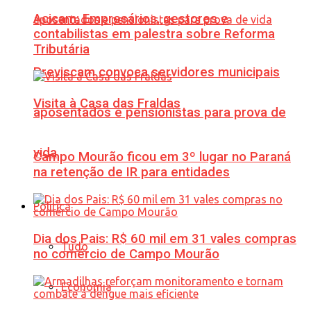
Acicam: Empresários, gestores e
contabilistas em palestra sobre Reforma
Tributária
Previscam convoca servidores municipais
Visita à Casa das Fraldas
aposentados e pensionistas para prova de
vida
Campo Mourão ficou em 3º lugar no Paraná
na retenção de IR para entidades
Política
Dia dos Pais: R$ 60 mil em 31 vales compras
Tudo
no comércio de Campo Mourão
Economia