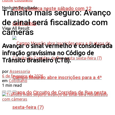
Nenhum Resultado
2026 começa neste sábado com 12
Trânsito mais seguro: Avanço
de sinal será fiscalizado com
confrontos
View All Result
câmeras
Avançar o sinal vermelho é considerada
infração gravíssima no Código de
Trânsito Brasileiro (CTB).
por
Assessoria
6 de fevereiro de 2025
Campo Mourão abre inscrições para a 4ª
em
Cotidiano
1 min read
etapa do Circuito de Corridas de Rua nesta
sexta-feira (7)