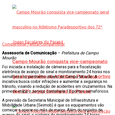
Compartilhar
Twittar
Compartilhar
Assessoria de Comunicação
–
Prefeitura de Campo
Mourão
Campo Mourão conquista vice-campeonato
Foi iniciada a instalação de câmeras para a fiscalização
eletrônica de avanço de sinal e monitoramento 24 horas nos
geral masculino no Atletismo Paradesportivo
semáforos no perímetro urbano de Campo Mourão. A
iniciativa busca coibir infrações e aumentar a segurança no
trânsito, visando a redução de acidentes em cruzamentos. Na
dos 72º Jogos Escolares do Paraná
primeira etapa o serviço contempla 13 pontos semafóricos.
A previsão da Secretaria Municipal de Infraestrutura e
Mobilidade Urbana (Seimob) é que os equipamentos vão
começar a operar no mês de março. Além do registro de
avanço de sinal, o sistema de monitoramento 24 horas