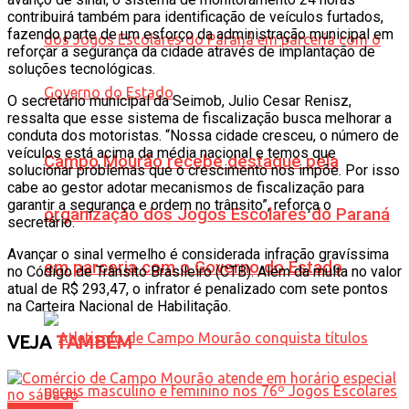
contribuirá também para identificação de veículos furtados,
fazendo parte de um esforço da administração municipal em
reforçar a segurança da cidade através de implantação de
soluções tecnológicas.
O secretário municipal da Seimob, Julio Cesar Renisz,
ressalta que esse sistema de fiscalização busca melhorar a
conduta dos motoristas. “Nossa cidade cresceu, o número de
veículos está acima da média nacional e temos que
Campo Mourão recebe destaque pela
solucionar problemas que o crescimento nos impõe. Por isso
cabe ao gestor adotar mecanismos de fiscalização para
garantir a segurança e ordem no trânsito”, reforça o
organização dos Jogos Escolares do Paraná
secretário.
Avançar o sinal vermelho é considerada infração gravíssima
em parceria com o Governo do Estado
no Código de Trânsito Brasileiro (CTB). Além da multa no valor
atual de R$ 293,47, o infrator é penalizado com sete pontos
na Carteira Nacional de Habilitação.
VEJA
TAMBÉM