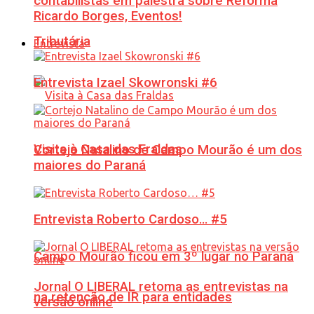
contabilistas em palestra sobre Reforma
Ricardo Borges, Eventos!
Tributária
Entrevista
Entrevista Izael Skowronski #6
Visita à Casa das Fraldas
Cortejo Natalino de Campo Mourão é um dos
maiores do Paraná
Entrevista Roberto Cardoso… #5
Campo Mourão ficou em 3º lugar no Paraná
Jornal O LIBERAL retoma as entrevistas na
na retenção de IR para entidades
versão online