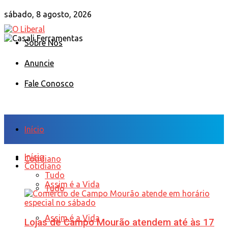
sábado, 8 agosto, 2026
Sobre Nós
Anuncie
Fale Conosco
Início
Início
Cotidiano
Cotidiano
Tudo
Assim é a Vida
Tudo
Assim é a Vida
Lojas de Campo Mourão atendem até às 17