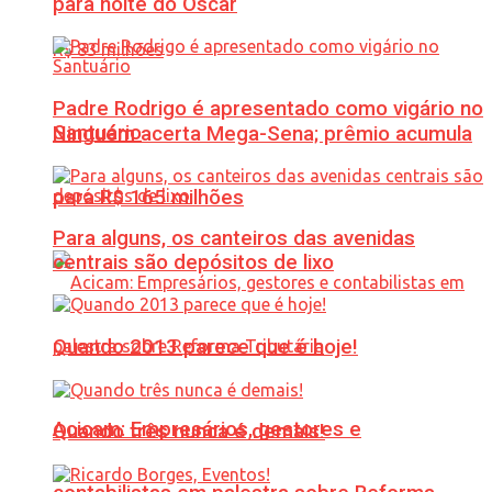
para noite do Oscar
Padre Rodrigo é apresentado como vigário no
Santuário
Ninguém acerta Mega-Sena; prêmio acumula
para R$ 165 milhões
Para alguns, os canteiros das avenidas
centrais são depósitos de lixo
Quando 2013 parece que é hoje!
Acicam: Empresários, gestores e
Quando três nunca é demais!