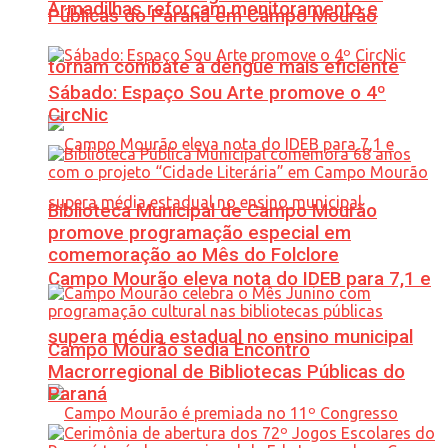
Armadilhas reforçam monitoramento e
Públicas do Paraná em Campo Mourão
tornam combate à dengue mais eficiente
Sábado: Espaço Sou Arte promove o 4º
CircNic
Biblioteca Municipal de Campo Mourão
promove programação especial em
comemoração ao Mês do Folclore
Campo Mourão eleva nota do IDEB para 7,1 e
supera média estadual no ensino municipal
Campo Mourão sedia Encontro
Macrorregional de Bibliotecas Públicas do
Paraná