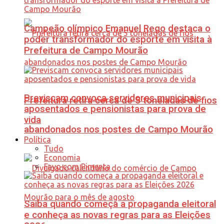
Campeão olímpico Emanuel Rego destaca o
poder transformador do esporte em visita à
Prefeitura de Campo Mourão
Previscam convoca servidores municipais
Prefeitura retira cerca de 5 toneladas de fios
aposentados e pensionistas para prova de
vida
abandonados nos postes de Campo Mourão
Política
Tudo
Economia
Favo com Pimenta
Saiba quando começa a propaganda eleitoral
e conheça as novas regras para as Eleições