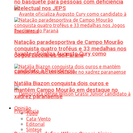
no basquete para pessoas com deficiência
intelectual nos JEPS
Natação paradesportiva de Campo Mourão
conquista quatro troféus e 33 medalhas nos
Avante oficializa Augusto Cury como
Jogos Escolares do Paraná
candidato à Presidência
Natália Biazon conquista dois ouros e
mantém Campo Mourão em destaque no
xadrez paranaense
Opinião
Tudo
Cata-Vento
Editorial
Síntese