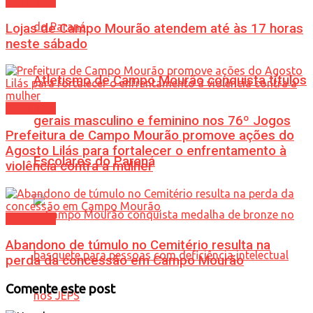
Cotidiano
Lojas de Campo Mourão atendem até às 17 horas
neste sábado
Atletismo de Campo Mourão conquista títulos
Cotidiano
gerais masculino e feminino nos 76º Jogos
Prefeitura de Campo Mourão promove ações do
Agosto Lilás para fortalecer o enfrentamento à
Escolares do Paraná
violência contra a mulher
Cotidiano
Abandono de túmulo no Cemitério resulta na
perda da concessão em Campo Mourão
Comente este post