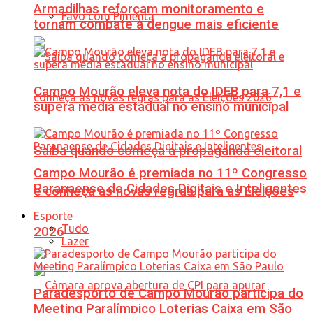
Armadilhas reforçam monitoramento e
Favo com Pimenta
tornam combate à dengue mais eficiente
Campo Mourão eleva nota do IDEB para 7,1 e
supera média estadual no ensino municipal
Saiba quando começa a propaganda eleitoral
Campo Mourão é premiada no 11º Congresso
Paranaense de Cidades Digitais e Inteligentes
e conheça as novas regras para as Eleições
Esporte
Tudo
2026
Lazer
Paradesporto de Campo Mourão participa do
Meeting Paralímpico Loterias Caixa em São