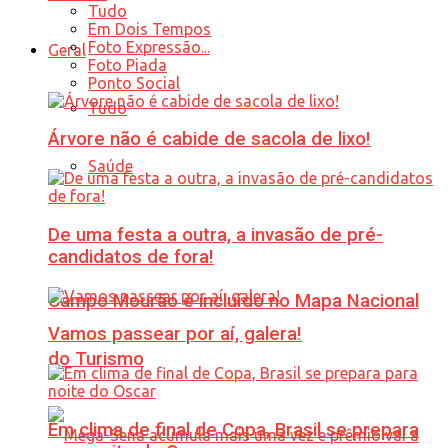
Tudo
Em Dois Tempos
Foto Expressão...
Geral
Foto Piada
Ponto Social
Tudo
Árvore não é cabide de sacola de lixo!
Saúde
De uma festa a outra, a invasão de pré-
candidatos de fora!
Campo Mourão é incluído no Mapa Nacional
Vamos passear por aí, galera!
do Turismo
Em clima de final de Copa, Brasil se prepara