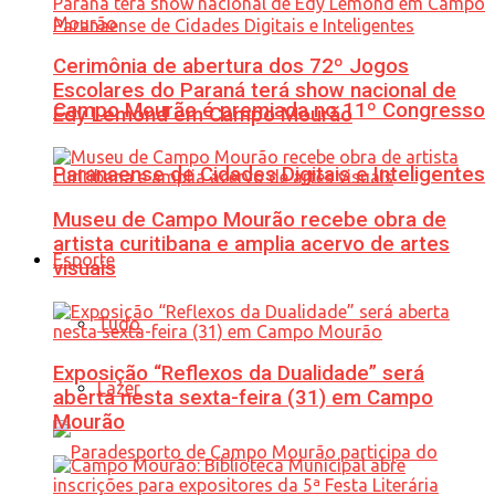
Cerimônia de abertura dos 72º Jogos
Escolares do Paraná terá show nacional de
Campo Mourão é premiada no 11º Congresso
Edy Lemond em Campo Mourão
Paranaense de Cidades Digitais e Inteligentes
Museu de Campo Mourão recebe obra de
artista curitibana e amplia acervo de artes
Esporte
visuais
Tudo
Exposição “Reflexos da Dualidade” será
Lazer
aberta nesta sexta-feira (31) em Campo
Mourão