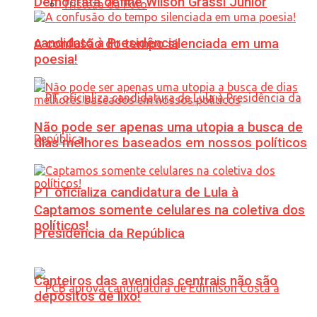
Democrata define Wilson Grassi Júnior
Tristeza da Foto
candidato à Presidência
A confusão do tempo silenciada em uma
poesia!
Não pode ser apenas uma utopia a busca de
dias melhores baseados em nossos políticos
PT oficializa candidatura de Lula à
Captamos somente celulares na coletiva dos
políticos!
Presidência da República
Canteiros das avenidas centrais não são
depósitos de lixo!