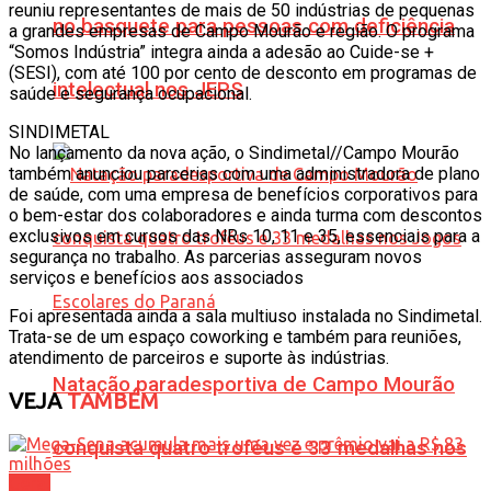
reuniu representantes de mais de 50 indústrias de pequenas
no basquete para pessoas com deficiência
a grandes empresas de Campo Mourão e região. O programa
“Somos Indústria” integra ainda a adesão ao Cuide-se +
(SESI), com até 100 por cento de desconto em programas de
intelectual nos JEPS
saúde e segurança ocupacional.
SINDIMETAL
No lançamento da nova ação, o Sindimetal//Campo Mourão
também anunciou parcerias com uma administradora de plano
de saúde, com uma empresa de benefícios corporativos para
o bem-estar dos colaboradores e ainda turma com descontos
exclusivos em cursos das NRs 10, 11 e 35, essenciais para a
segurança no trabalho. As parcerias asseguram novos
serviços e benefícios aos associados
Foi apresentada ainda a sala multiuso instalada no Sindimetal.
Trata-se de um espaço coworking e também para reuniões,
atendimento de parceiros e suporte às indústrias.
Natação paradesportiva de Campo Mourão
VEJA
TAMBÉM
conquista quatro troféus e 33 medalhas nos
Geral