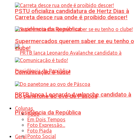
PSTU oficializa candidatura de Hertz Dias à
Carreta desce rua onde é proibido descer!
Presidência da República
Supermercados querem saber se eu tenho o
clube!
Comunicação é tudo!
PRTB lança Leonardo Avalanche candidato à
Do panetone ao ovo de Páscoa
Colunas
Presidência da República
Tudo
Em Dois Tempos
Foto Expressão...
Foto Piada
Ponto Social
Geral