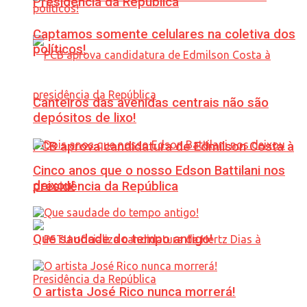
Presidência da República
Captamos somente celulares na coletiva dos
políticos!
Canteiros das avenidas centrais não são
depósitos de lixo!
PCB aprova candidatura de Edmilson Costa à
Cinco anos que o nosso Edson Battilani nos
deixou!
presidência da República
Que saudade do tempo antigo!
O artista José Rico nunca morrerá!