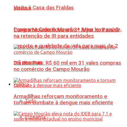
Visita à Casa das Fraldas
Programa Campo Mourão + Ativa leva saúde,
Campo Mourão ficou em 3º lugar no Paraná
na retenção de IR para entidades
esporte e qualidade de vida para mais de 2
mil pessoas
Dia dos Pais: R$ 60 mil em 31 vales compras
no comércio de Campo Mourão
Política
Armadilhas reforçam monitoramento e
Tudo
tornam combate à dengue mais eficiente
Economia