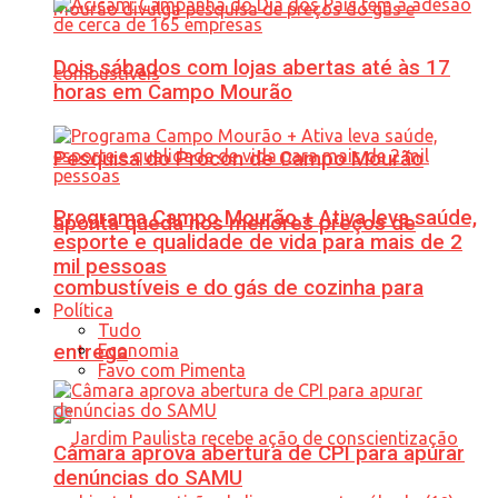
Dois sábados com lojas abertas até às 17
horas em Campo Mourão
Pesquisa do Procon de Campo Mourão
Programa Campo Mourão + Ativa leva saúde,
aponta queda nos menores preços de
esporte e qualidade de vida para mais de 2
mil pessoas
combustíveis e do gás de cozinha para
Política
Tudo
Economia
entrega
Favo com Pimenta
Câmara aprova abertura de CPI para apurar
denúncias do SAMU