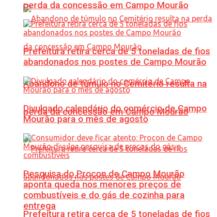
perda da concessão em Campo Mourão
Prefeitura retira cerca de 5 toneladas de fios
abandonados nos postes de Campo Mourão
Abandono de túmulo no Cemitério resulta na
Divulgado calendário do comércio de Campo
perda da concessão em Campo Mourão
Mourão para o mês de agosto
Pesquisa do Procon de Campo Mourão
aponta queda nos menores preços de
combustíveis e do gás de cozinha para
entrega
Prefeitura retira cerca de 5 toneladas de fios