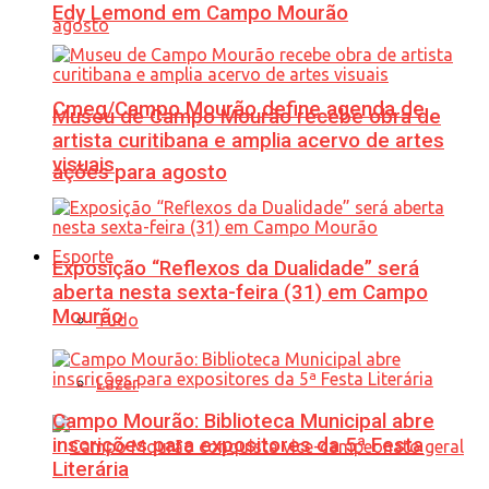
Edy Lemond em Campo Mourão
Cmeg/Campo Mourão define agenda de
Museu de Campo Mourão recebe obra de
artista curitibana e amplia acervo de artes
visuais
ações para agosto
Esporte
Exposição “Reflexos da Dualidade” será
aberta nesta sexta-feira (31) em Campo
Mourão
Tudo
Lazer
Campo Mourão: Biblioteca Municipal abre
inscrições para expositores da 5ª Festa
Literária