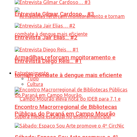
Entrevista Gilmar Cardoso… #3
Entrevista Jair Elias… #2
Armadilhas reforçam monitoramento e
Entrevista Diego Reis… #1
Entretenimento
tornam combate à dengue mais eficiente
Tudo
Cultura
Encontro Macrorregional de Bibliotecas
Públicas do Paraná em Campo Mourão