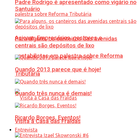
Padre Rodrigo é apresentado como vigário no
Santuário
Acicam: Empresários, gestores e
Para alguns, os canteiros das avenidas
centrais são depósitos de lixo
contabilistas em palestra sobre Reforma
Quando 2013 parece que é hoje!
Tributária
Quando três nunca é demais!
Ricardo Borges, Eventos!
Visita à Casa das Fraldas
Entrevista