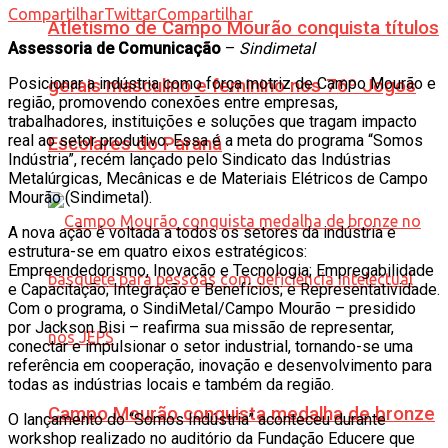
Compartilhar
Twittar
Compartilhar
Atletismo de Campo Mourão conquista títulos
Assessoria de Comunicação
–
Sindimetal
Posicionar a indústria como força motriz de Campo Mourão e
gerais masculino e feminino nos 76º Jogos
região, promovendo conexões entre empresas,
trabalhadores, instituições e soluções que tragam impacto
real ao setor produtivo. Essa é a meta do programa “Somos
Escolares do Paraná
Indústria”, recém lançado pelo Sindicato das Indústrias
Metalúrgicas, Mecânicas e de Materiais Elétricos de Campo
Mourão (Sindimetal).
A nova ação é voltada a todos os setores da indústria e
estrutura-se em quatro eixos estratégicos:
Empreendedorismo, Inovação e Tecnologia; Empregabilidade
e Capacitação; Integração e Benefícios; e Representatividade.
Com o programa, o SindiMetal/Campo Mourão – presidido
por Jackson Bisi – reafirma sua missão de representar,
conectar e impulsionar o setor industrial, tornando-se uma
referência em cooperação, inovação e desenvolvimento para
todas as indústrias locais e também da região.
Campo Mourão conquista medalha de bronze
O lançamento do “Somos Indústria” aconteceu durante
workshop realizado no auditório da Fundação Educere que