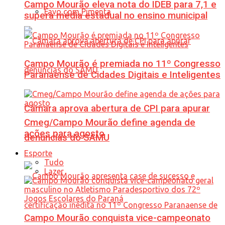
Campo Mourão eleva nota do IDEB para 7,1 e
Favo com Pimenta
supera média estadual no ensino municipal
Campo Mourão é premiada no 11º Congresso
Paranaense de Cidades Digitais e Inteligentes
Câmara aprova abertura de CPI para apurar
Cmeg/Campo Mourão define agenda de
ações para agosto
denúncias do SAMU
Esporte
Tudo
Lazer
Campo Mourão conquista vice-campeonato