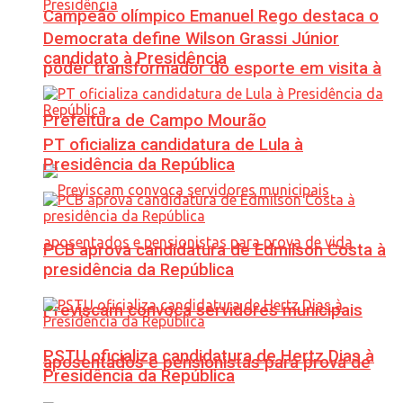
Campeão olímpico Emanuel Rego destaca o
Democrata define Wilson Grassi Júnior
candidato à Presidência
poder transformador do esporte em visita à
Prefeitura de Campo Mourão
PT oficializa candidatura de Lula à
Presidência da República
PCB aprova candidatura de Edmilson Costa à
presidência da República
Previscam convoca servidores municipais
PSTU oficializa candidatura de Hertz Dias à
aposentados e pensionistas para prova de
Presidência da República