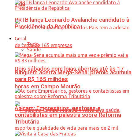
vida
PRTB lança Leonardo Avalanche candidato à
Presidência da República
Geral
Tudo
Saúde
Dois sábados com lojas abertas até às 17
Ninguém acerta Mega-Sena; prêmio acumula
para R$ 165 milhões
horas em Campo Mourão
Acicam: Empresários, gestores e
contabilistas em palestra sobre Reforma
Tributária