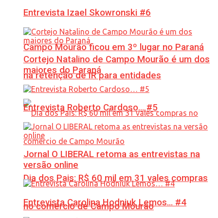
Entrevista Izael Skowronski #6
Campo Mourão ficou em 3º lugar no Paraná
Cortejo Natalino de Campo Mourão é um dos
maiores do Paraná
na retenção de IR para entidades
Entrevista Roberto Cardoso… #5
Jornal O LIBERAL retoma as entrevistas na
versão online
Dia dos Pais: R$ 60 mil em 31 vales compras
Entrevista Carolina Hodniuk Lemos… #4
no comércio de Campo Mourão