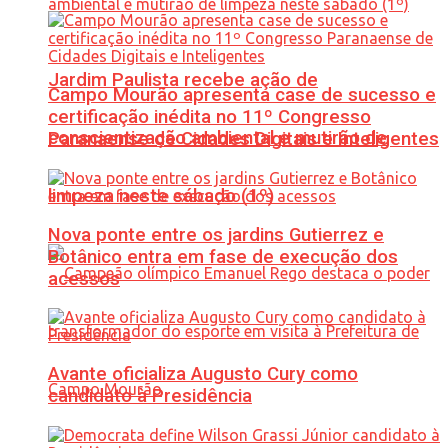
Jardim Paulista recebe ação de
Campo Mourão apresenta case de sucesso e
certificação inédita no 11º Congresso
conscientização ambiental e mutirão de
Paranaense de Cidades Digitais e Inteligentes
limpeza neste sábado (1º)
Nova ponte entre os jardins Gutierrez e
Botânico entra em fase de execução dos
acessos
Avante oficializa Augusto Cury como
candidato à Presidência