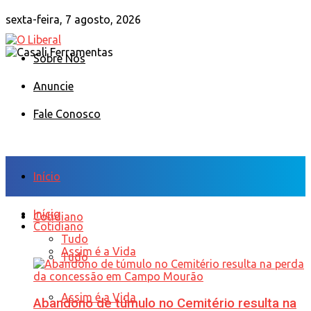
sexta-feira, 7 agosto, 2026
Sobre Nós
Anuncie
Fale Conosco
Início
Início
Cotidiano
Cotidiano
Tudo
Assim é a Vida
Tudo
Assim é a Vida
Abandono de túmulo no Cemitério resulta na