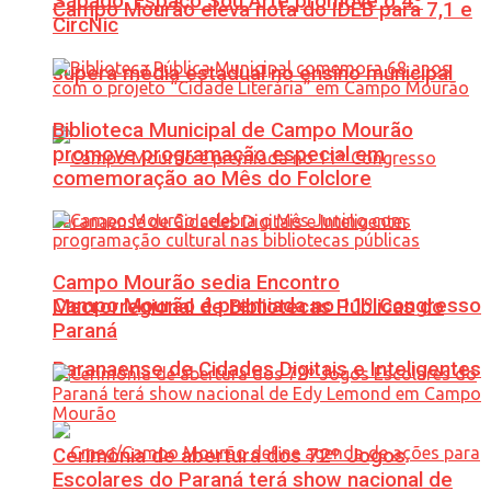
Sábado: Espaço Sou Arte promove o 4º
Campo Mourão eleva nota do IDEB para 7,1 e
CircNic
supera média estadual no ensino municipal
Biblioteca Municipal de Campo Mourão
promove programação especial em
comemoração ao Mês do Folclore
Campo Mourão sedia Encontro
Campo Mourão é premiada no 11º Congresso
Macrorregional de Bibliotecas Públicas do
Paraná
Paranaense de Cidades Digitais e Inteligentes
Cerimônia de abertura dos 72º Jogos
Escolares do Paraná terá show nacional de