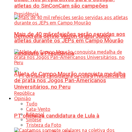
atletas do SinConCam são campeões
Mais de 40 mil refeições serão servidas aos
Democrata define Wilson Grassi Júnior
atletas durante os JEPs em Campo Mourão
candidato à Presidência
Atleta de Campo Mourão conquista medalha
de prata nos Jogos Pan-Americanos
Universitários, no Peru
Opinião
Tudo
Cata-Vento
Editorial
PT oficializa candidatura de Lula à
Síntese
Tristeza da Foto