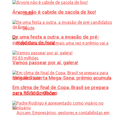
Árvore não é cabide de sacola de lixo!
Tudo
Saúde
De uma festa a outra, a invasão de pré-
candidatos de fora!
Vamos passear por aí, galera!
Ninguém acerta Mega-Sena; prêmio acumula
Em clima de final de Copa, Brasil se prepara
para R$ 165 milhões
para noite do Oscar