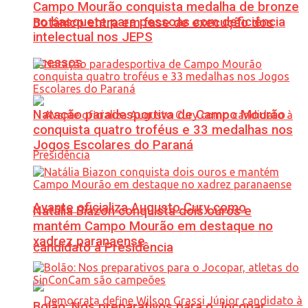
Campo Mourão conquista medalha de bronze
no basquete para pessoas com deficiência
Botânico entra em fase de execução dos
intelectual nos JEPS
acessos
Natação paradesportiva de Campo Mourão
conquista quatro troféus e 33 medalhas nos
Jogos Escolares do Paraná
Avante oficializa Augusto Cury como
Natália Biazon conquista dois ouros e
mantém Campo Mourão em destaque no
xadrez paranaense
candidato à Presidência
Bolão: Nos preparativos para o Jocopar,