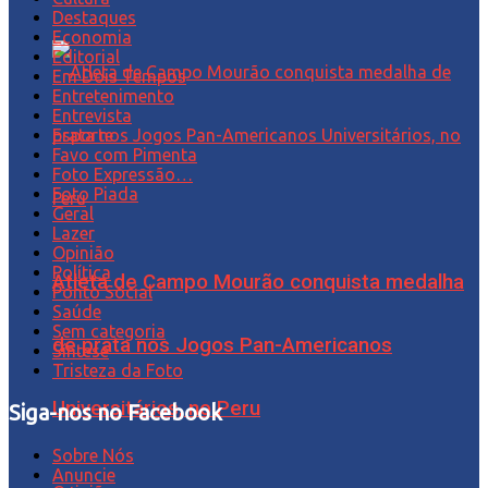
Destaques
Economia
Editorial
Em Dois Tempos
Entretenimento
Entrevista
Esporte
Favo com Pimenta
Foto Expressão…
Foto Piada
Geral
Lazer
Opinião
Política
Atleta de Campo Mourão conquista medalha
Ponto Social
Saúde
Sem categoria
de prata nos Jogos Pan-Americanos
Síntese
Tristeza da Foto
Universitários, no Peru
Siga-nos no Facebook
Sobre Nós
Anuncie