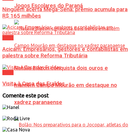
Jogos Escolares do Paraná
Ninguém acerta Mega-Sena; prêmio acumula para
R$ 165 milhões
Geral
Acicam: Empresários, gestores e contabilistas em
palestra sobre Reforma Tributária
Natália Biazon conquista dois ouros e
Geral
Visita à Casa das Fraldas
mantém Campo Mourão em destaque no
Comente este post
xadrez paranaense