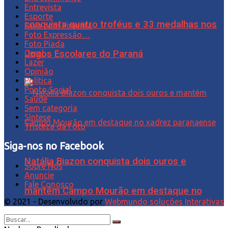
Entrevista
Esporte
conquista quatro troféus e 33 medalhas nos
Favo com Pimenta
Foto Expressão…
Foto Piada
Jogos Escolares do Paraná
Geral
Lazer
Opinião
Política
Ponto Social
Saúde
Sem categoria
Síntese
Tristeza da Foto
Siga-nos no Facebook
Natália Biazon conquista dois ouros e
Sobre Nós
Anuncie
Fale Conosco
mantém Campo Mourão em destaque no
© 2021 - Desenvolvido por
Webmundo soluções Interativas
xadrez paranaense