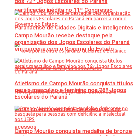
dos 72º Jogos Escolares do Paraná
certificação inédita no 11º Congresso
Paranaense de Cidades Digitais e Inteligentes
Campo Mourão recebe destaque pela
organização dos Jogos Escolares do Paraná
em parceria com o Governo do Estado
Atletismo de Campo Mourão conquista títulos
gerais masculino e feminino nos 76º Jogos
Nova ponte entre os jardins Gutierrez e
Escolares do Paraná
Botânico entra em fase de execução dos
acessos
Campo Mourão conquista medalha de bronze