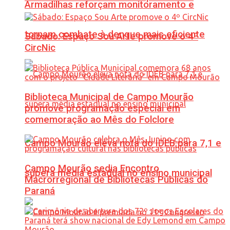
Armadilhas reforçam monitoramento e
tornam combate à dengue mais eficiente
Sábado: Espaço Sou Arte promove o 4º
CircNic
Biblioteca Municipal de Campo Mourão
promove programação especial em
comemoração ao Mês do Folclore
Campo Mourão eleva nota do IDEB para 7,1 e
Campo Mourão sedia Encontro
supera média estadual no ensino municipal
Macrorregional de Bibliotecas Públicas do
Paraná