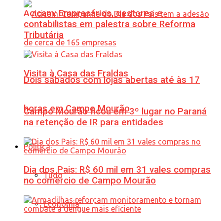
Acicam: Empresários, gestores e
contabilistas em palestra sobre Reforma
Tributária
Visita à Casa das Fraldas
Dois sábados com lojas abertas até às 17
horas em Campo Mourão
Campo Mourão ficou em 3º lugar no Paraná
na retenção de IR para entidades
Política
Dia dos Pais: R$ 60 mil em 31 vales compras
Tudo
no comércio de Campo Mourão
Economia