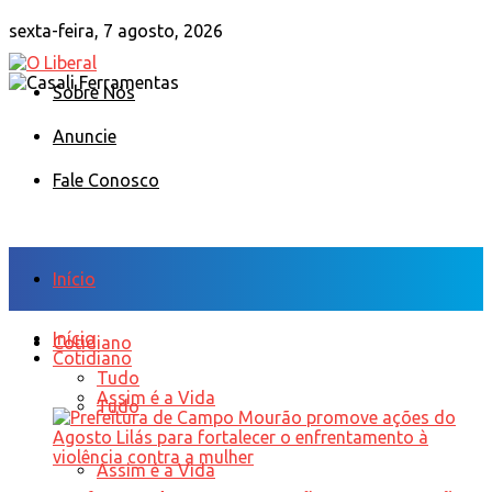
sexta-feira, 7 agosto, 2026
Sobre Nós
Anuncie
Fale Conosco
Início
Início
Cotidiano
Cotidiano
Tudo
Assim é a Vida
Tudo
Assim é a Vida