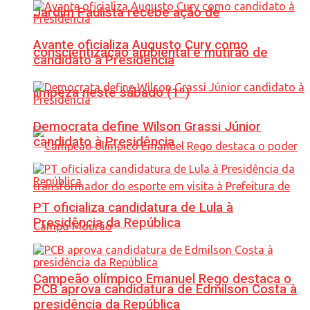
Jardim Paulista recebe ação de
Avante oficializa Augusto Cury como
conscientização ambiental e mutirão de
candidato à Presidência
limpeza neste sábado (1º)
Democrata define Wilson Grassi Júnior
candidato à Presidência
PT oficializa candidatura de Lula à
Presidência da República
Campeão olímpico Emanuel Rego destaca o
PCB aprova candidatura de Edmilson Costa à
presidência da República