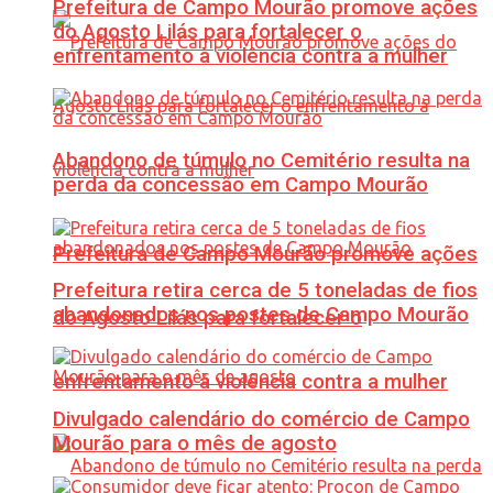
Prefeitura de Campo Mourão promove ações
do Agosto Lilás para fortalecer o
enfrentamento à violência contra a mulher
Abandono de túmulo no Cemitério resulta na
perda da concessão em Campo Mourão
Prefeitura de Campo Mourão promove ações
Prefeitura retira cerca de 5 toneladas de fios
abandonados nos postes de Campo Mourão
do Agosto Lilás para fortalecer o
enfrentamento à violência contra a mulher
Divulgado calendário do comércio de Campo
Mourão para o mês de agosto