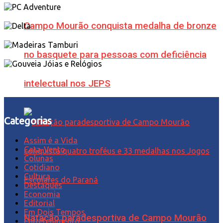
Campo Mourão conquista medalha de bronze
no basquete para pessoas com deficiência
intelectual nos JEPS
Categorias
Assim é a Vida
Cata-Vento
Colunas
Cotidiano
Cultura
Destaques
Economia
Editorial
Em Dois Tempos
Natação paradesportiva de Campo Mourão
Entretenimento