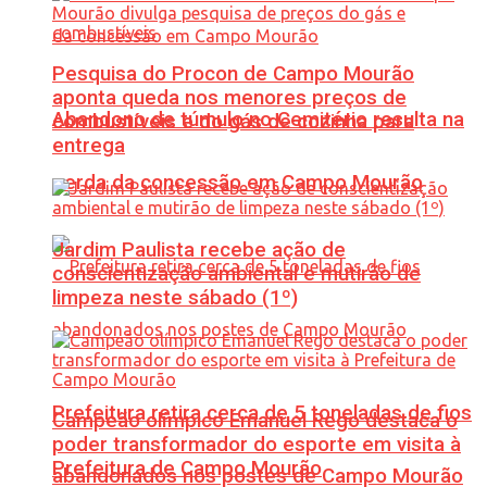
Pesquisa do Procon de Campo Mourão
aponta queda nos menores preços de
Abandono de túmulo no Cemitério resulta na
combustíveis e do gás de cozinha para
entrega
perda da concessão em Campo Mourão
Jardim Paulista recebe ação de
conscientização ambiental e mutirão de
limpeza neste sábado (1º)
Prefeitura retira cerca de 5 toneladas de fios
Campeão olímpico Emanuel Rego destaca o
poder transformador do esporte em visita à
Prefeitura de Campo Mourão
abandonados nos postes de Campo Mourão