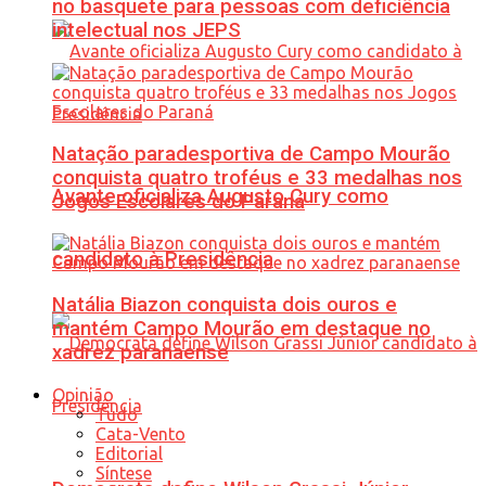
no basquete para pessoas com deficiência
intelectual nos JEPS
Natação paradesportiva de Campo Mourão
conquista quatro troféus e 33 medalhas nos
Avante oficializa Augusto Cury como
Jogos Escolares do Paraná
candidato à Presidência
Natália Biazon conquista dois ouros e
mantém Campo Mourão em destaque no
xadrez paranaense
Opinião
Tudo
Cata-Vento
Editorial
Síntese