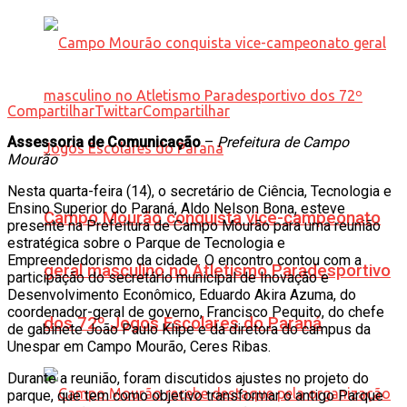
Compartilhar
Twittar
Compartilhar
Assessoria de Comunicação
–
Prefeitura de Campo
Mourão
Nesta quarta-feira (14), o secretário de Ciência, Tecnologia e
Ensino Superior do Paraná, Aldo Nelson Bona, esteve
Campo Mourão conquista vice-campeonato
presente na Prefeitura de Campo Mourão para uma reunião
estratégica sobre o Parque de Tecnologia e
Empreendedorismo da cidade. O encontro contou com a
geral masculino no Atletismo Paradesportivo
participação do secretário municipal de Inovação e
Desenvolvimento Econômico, Eduardo Akira Azuma, do
coordenador-geral de governo, Francisco Pequito, do chefe
dos 72º Jogos Escolares do Paraná
de gabinete João Paulo Klipe e da diretora do campus da
Unespar em Campo Mourão, Ceres Ribas.
Durante a reunião, foram discutidos ajustes no projeto do
parque, que tem como objetivo transformar o antigo Parque