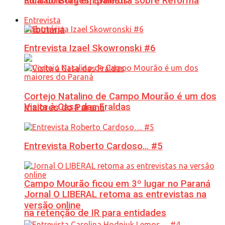
Ricardo Borges, Eventos!
contabilistas em palestra sobre Reforma
Entrevista
Tributária
Entrevista Izael Skowronski #6
Cortejo Natalino de Campo Mourão é um dos
Visita à Casa das Fraldas
maiores do Paraná
Entrevista Roberto Cardoso… #5
Campo Mourão ficou em 3º lugar no Paraná
Jornal O LIBERAL retoma as entrevistas na
versão online
na retenção de IR para entidades