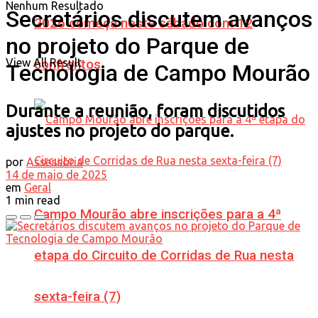
Nenhum Resultado
Secretários discutem avanços
2026 começa neste sábado com 12
no projeto do Parque de
View All Result
confrontos
Tecnologia de Campo Mourão
Durante a reunião, foram discutidos
ajustes no projeto do parque.
por
Assessoria
14 de maio de 2025
em
Geral
1 min read
Campo Mourão abre inscrições para a 4ª
etapa do Circuito de Corridas de Rua nesta
sexta-feira (7)