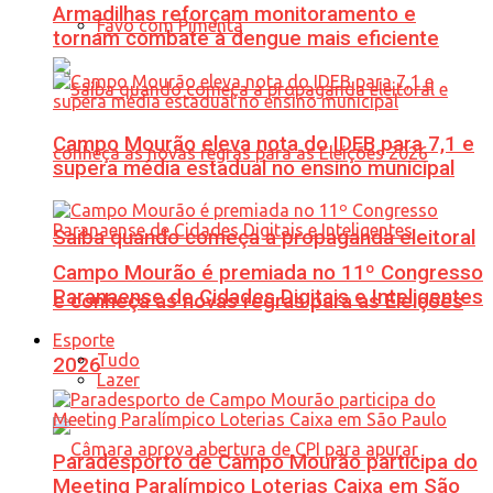
Armadilhas reforçam monitoramento e
Favo com Pimenta
tornam combate à dengue mais eficiente
Campo Mourão eleva nota do IDEB para 7,1 e
supera média estadual no ensino municipal
Saiba quando começa a propaganda eleitoral
Campo Mourão é premiada no 11º Congresso
Paranaense de Cidades Digitais e Inteligentes
e conheça as novas regras para as Eleições
Esporte
Tudo
2026
Lazer
Paradesporto de Campo Mourão participa do
Meeting Paralímpico Loterias Caixa em São