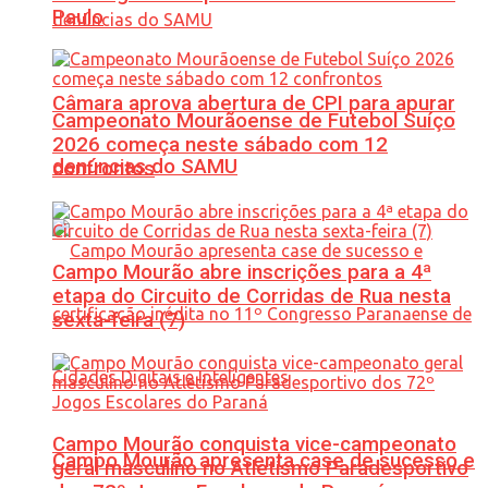
Paulo
Câmara aprova abertura de CPI para apurar
Campeonato Mourãoense de Futebol Suíço
2026 começa neste sábado com 12
denúncias do SAMU
confrontos
Campo Mourão abre inscrições para a 4ª
etapa do Circuito de Corridas de Rua nesta
sexta-feira (7)
Campo Mourão conquista vice-campeonato
Campo Mourão apresenta case de sucesso e
geral masculino no Atletismo Paradesportivo