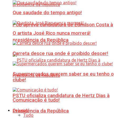
Que saudade do tempo antigo!
PCB aprova candidatura de Edmilson Costa à
O artista José Rico nunca morrerá!
presidência da República
Carreta desce rua onde é proibido descer!
Supermercados querem saber se eu tenho o
clube!
PSTU oficializa candidatura de Hertz Dias à
Comunicação é tudo!
Colunas
Presidência da República
Tudo