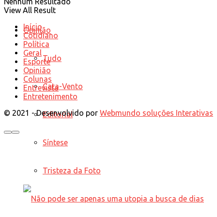
Nenhum Resultado
View All Result
Início
Opinião
Cotidiano
Política
Geral
Tudo
Esporte
Opinião
Colunas
Cata-Vento
Entrevista
Entretenimento
© 2021 - Desenvolvido por
Webmundo soluções Interativas
Editorial
Síntese
Tristeza da Foto