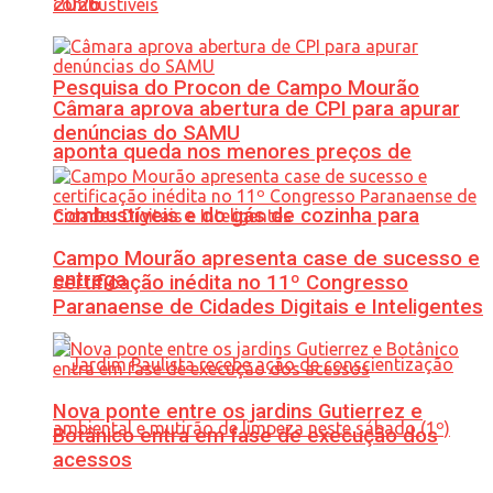
2026
Pesquisa do Procon de Campo Mourão
Câmara aprova abertura de CPI para apurar
denúncias do SAMU
aponta queda nos menores preços de
combustíveis e do gás de cozinha para
Campo Mourão apresenta case de sucesso e
entrega
certificação inédita no 11º Congresso
Paranaense de Cidades Digitais e Inteligentes
Nova ponte entre os jardins Gutierrez e
Botânico entra em fase de execução dos
acessos