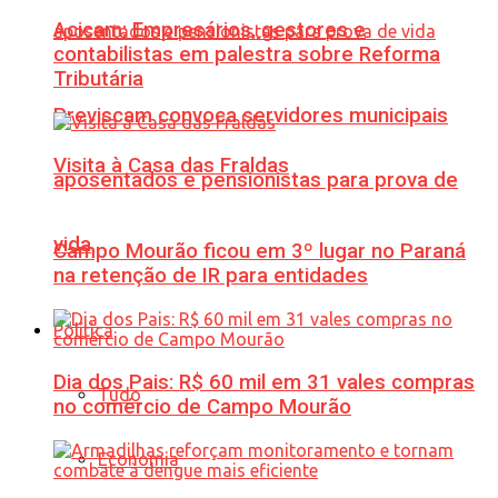
Acicam: Empresários, gestores e
contabilistas em palestra sobre Reforma
Tributária
Previscam convoca servidores municipais
Visita à Casa das Fraldas
aposentados e pensionistas para prova de
vida
Campo Mourão ficou em 3º lugar no Paraná
na retenção de IR para entidades
Política
Dia dos Pais: R$ 60 mil em 31 vales compras
Tudo
no comércio de Campo Mourão
Economia