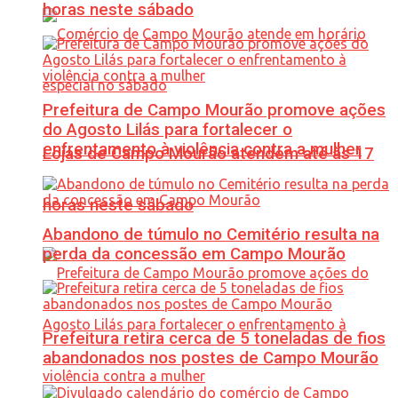
horas neste sábado
Prefeitura de Campo Mourão promove ações
do Agosto Lilás para fortalecer o
enfrentamento à violência contra a mulher
Lojas de Campo Mourão atendem até às 17
horas neste sábado
Abandono de túmulo no Cemitério resulta na
perda da concessão em Campo Mourão
Prefeitura retira cerca de 5 toneladas de fios
abandonados nos postes de Campo Mourão