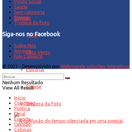
Ponto Social
Saúde
Sem categoria
Síntese
Opinião
Tristeza da Foto
Siga-nos no Facebook
Tudo
Sobre Nós
Anuncie
Cata-Vento
Fale Conosco
© 2021 - Desenvolvido por
Webmundo soluções Interativas
Editorial
Nenhum Resultado
Síntese
View All Result
Início
Cotidiano
Tristeza da Foto
Política
Geral
Esporte
Opinião
Colunas