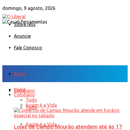
domingo, 9 agosto, 2026
Sobre Nós
Anuncie
Fale Conosco
Início
Início
Cotidiano
Cotidiano
Tudo
Assim é a Vida
Tudo
Assim é a Vida
Lojas de Campo Mourão atendem até às 17