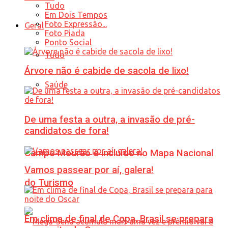
Tudo
Em Dois Tempos
Foto Expressão...
Geral
Foto Piada
Ponto Social
Tudo
Árvore não é cabide de sacola de lixo!
Saúde
De uma festa a outra, a invasão de pré-
candidatos de fora!
Campo Mourão é incluído no Mapa Nacional
Vamos passear por aí, galera!
do Turismo
Em clima de final de Copa, Brasil se prepara