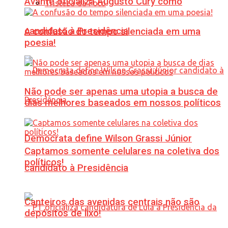
Avante oficializa Augusto Cury como
Tristeza da Foto
candidato à Presidência
A confusão do tempo silenciada em uma
poesia!
Não pode ser apenas uma utopia a busca de
dias melhores baseados em nossos políticos
Democrata define Wilson Grassi Júnior
Captamos somente celulares na coletiva dos
políticos!
candidato à Presidência
Canteiros das avenidas centrais não são
depósitos de lixo!