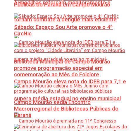
Armadilhas reforçam monitoramento e
Públicas do Paraná em Campo Mourão
tornam combate à dengue mais eficiente
Sábado: Espaço Sou Arte promove o 4º
CircNic
Biblioteca Municipal de Campo Mourão
promove programação especial em
comemoração ao Mês do Folclore
Campo Mourão eleva nota do IDEB para 7,1 e
supera média estadual no ensino municipal
Campo Mourão sedia Encontro
Macrorregional de Bibliotecas Públicas do
Paraná