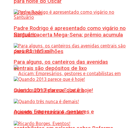
para noite do Oscar
Padre Rodrigo é apresentado como vigário no
Santuário
Ninguém acerta Mega-Sena; prêmio acumula
para R$ 165 milhões
Para alguns, os canteiros das avenidas
centrais são depósitos de lixo
Quando 2013 parece que é hoje!
Acicam: Empresários, gestores e
Quando três nunca é demais!