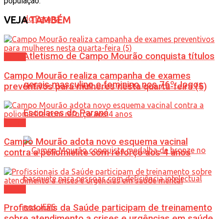
população.
VEJA
TAMBÉM
Atletismo de Campo Mourão conquista títulos
Saúde
Campo Mourão realiza campanha de exames
gerais masculino e feminino nos 76º Jogos
preventivos para mulheres nesta quarta-feira (5)
Escolares do Paraná
Saúde
Campo Mourão adota novo esquema vacinal
contra a poliomielite com reforço aos 4 anos
Saúde
Profissionais da Saúde participam de treinamento
sobre atendimento a crises e urgências em saúde