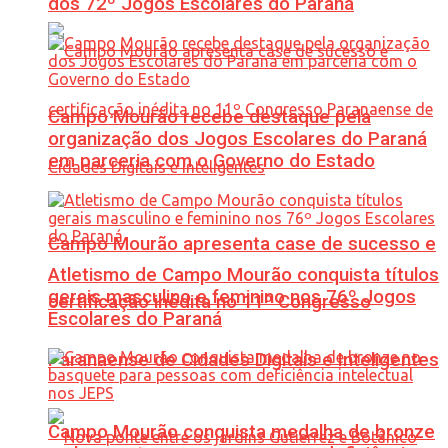
dos 72º Jogos Escolares do Paraná
Campo Mourão recebe destaque pela
organização dos Jogos Escolares do Paraná
em parceria com o Governo do Estado
Campo Mourão apresenta case de sucesso e
Atletismo de Campo Mourão conquista títulos
gerais masculino e feminino nos 76º Jogos
certificação inédita no 11º Congresso
Escolares do Paraná
Paranaense de Cidades Digitais e Inteligentes
Campo Mourão conquista medalha de bronze