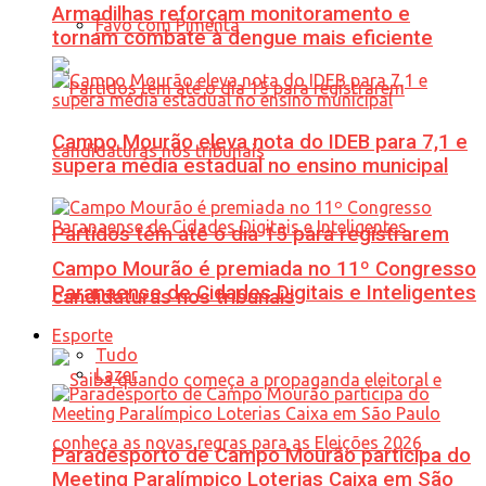
Armadilhas reforçam monitoramento e
Favo com Pimenta
tornam combate à dengue mais eficiente
Campo Mourão eleva nota do IDEB para 7,1 e
supera média estadual no ensino municipal
Partidos têm até o dia 15 para registrarem
Campo Mourão é premiada no 11º Congresso
Paranaense de Cidades Digitais e Inteligentes
candidaturas nos tribunais
Esporte
Tudo
Lazer
Paradesporto de Campo Mourão participa do
Meeting Paralímpico Loterias Caixa em São