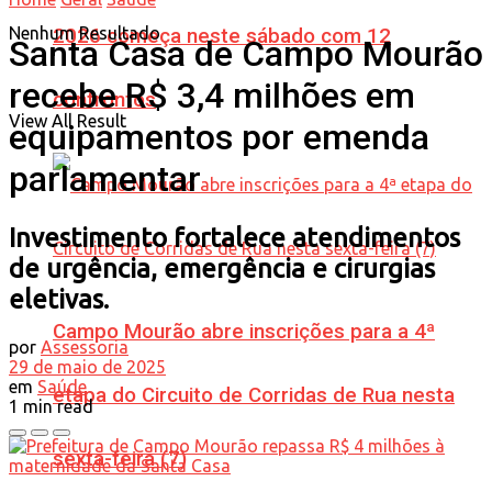
Nenhum Resultado
2026 começa neste sábado com 12
Santa Casa de Campo Mourão
recebe R$ 3,4 milhões em
confrontos
View All Result
equipamentos por emenda
parlamentar
Investimento fortalece atendimentos
de urgência, emergência e cirurgias
eletivas.
Campo Mourão abre inscrições para a 4ª
por
Assessoria
29 de maio de 2025
em
Saúde
etapa do Circuito de Corridas de Rua nesta
1 min read
sexta-feira (7)