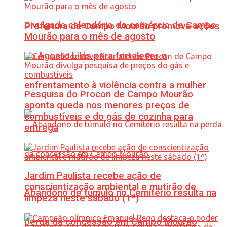
Divulgado calendário do comércio de Campo
Prefeitura de Campo Mourão promove ações
Mourão para o mês de agosto
do Agosto Lilás para fortalecer o
enfrentamento à violência contra a mulher
Pesquisa do Procon de Campo Mourão
aponta queda nos menores preços de
combustíveis e do gás de cozinha para
entrega
Jardim Paulista recebe ação de
conscientização ambiental e mutirão de
Abandono de túmulo no Cemitério resulta na
limpeza neste sábado (1º)
perda da concessão em Campo Mourão