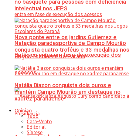
no basquete para pessoas com deficiência
intelectual nos JEPS
Nova ponte entre os jardins Gutierrez e
Natação paradesportiva de Campo Mourão
conquista quatro troféus e 33 medalhas nos
Botânico entra em fase de execução dos
Jogos Escolares do Paraná
acessos
Natália Biazon conquista dois ouros e
mantém Campo Mourão em destaque no
xadrez paranaense
Opinião
Tudo
Cata-Vento
Editorial
Síntese