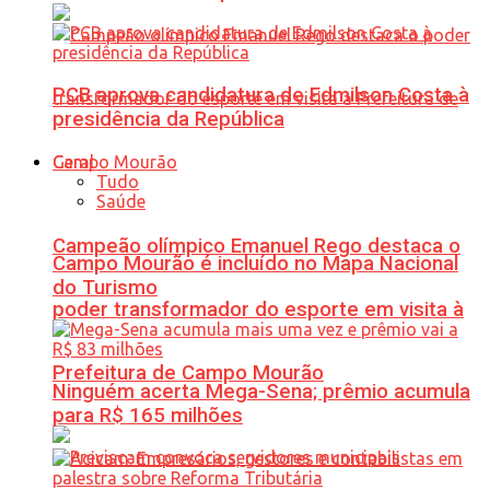
PCB aprova candidatura de Edmilson Costa à
presidência da República
Geral
Tudo
Saúde
Campeão olímpico Emanuel Rego destaca o
Campo Mourão é incluído no Mapa Nacional
do Turismo
poder transformador do esporte em visita à
Prefeitura de Campo Mourão
Ninguém acerta Mega-Sena; prêmio acumula
para R$ 165 milhões