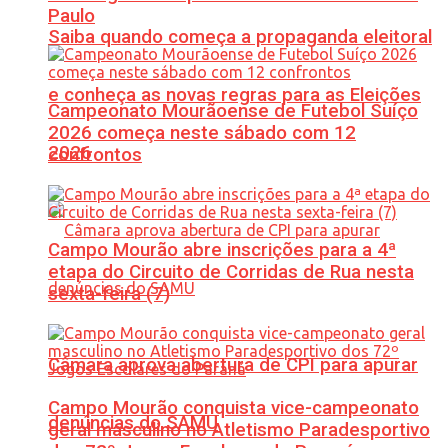
Paulo
Saiba quando começa a propaganda eleitoral
e conheça as novas regras para as Eleições
Campeonato Mourãoense de Futebol Suíço
2026 começa neste sábado com 12
2026
confrontos
Campo Mourão abre inscrições para a 4ª
etapa do Circuito de Corridas de Rua nesta
sexta-feira (7)
Câmara aprova abertura de CPI para apurar
Campo Mourão conquista vice-campeonato
denúncias do SAMU
geral masculino no Atletismo Paradesportivo