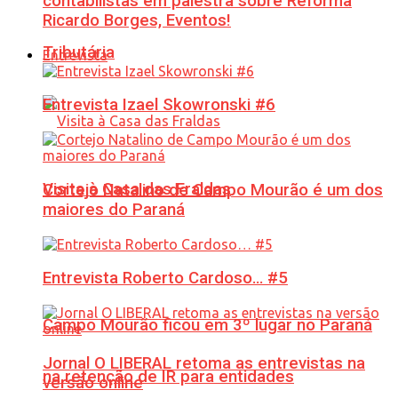
contabilistas em palestra sobre Reforma
Ricardo Borges, Eventos!
Tributária
Entrevista
Entrevista Izael Skowronski #6
Visita à Casa das Fraldas
Cortejo Natalino de Campo Mourão é um dos
maiores do Paraná
Entrevista Roberto Cardoso… #5
Campo Mourão ficou em 3º lugar no Paraná
Jornal O LIBERAL retoma as entrevistas na
na retenção de IR para entidades
versão online