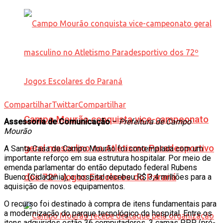
Compartilhar
Twittar
Compartilhar
Campo Mourão conquista vice-campeonato
Assessoria de Comunicação
–
Prefeitura de Campo
Mourão
geral masculino no Atletismo Paradesportivo
A Santa Casa de Campo Mourão foi contemplada com um
importante reforço em sua estrutura hospitalar. Por meio de
emenda parlamentar do então deputado federal Rubens
dos 72º Jogos Escolares do Paraná
Bueno (Cidadania), o hospital recebeu R$ 3,4 milhões para a
aquisição de novos equipamentos.
O recurso foi destinado à compra de itens fundamentais para
a modernização do parque tecnológico do hospital. Entre os
itens adquiridos estão 36 computadores, 3 camas PPP (pré-