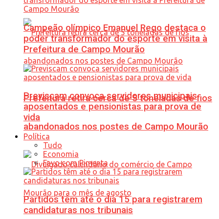
Campeão olímpico Emanuel Rego destaca o
poder transformador do esporte em visita à
Prefeitura de Campo Mourão
Previscam convoca servidores municipais
Prefeitura retira cerca de 5 toneladas de fios
aposentados e pensionistas para prova de
vida
abandonados nos postes de Campo Mourão
Política
Tudo
Economia
Favo com Pimenta
Partidos têm até o dia 15 para registrarem
candidaturas nos tribunais