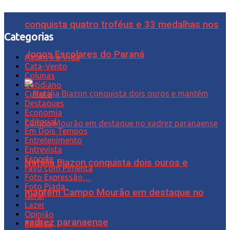
conquista quatro troféus e 33 medalhas nos
Categorias
Jogos Escolares do Paraná
Assim é a Vida
Cata-Vento
Colunas
Cotidiano
Cultura
Destaques
Economia
Editorial
Em Dois Tempos
Entretenimento
Entrevista
Esporte
Natália Biazon conquista dois ouros e
Favo com Pimenta
Foto Expressão…
Foto Piada
mantém Campo Mourão em destaque no
Geral
Lazer
Opinião
xadrez paranaense
Política