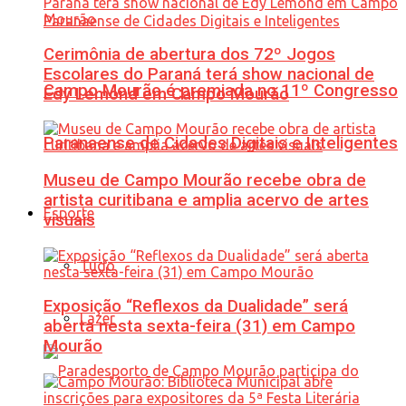
Cerimônia de abertura dos 72º Jogos
Escolares do Paraná terá show nacional de
Campo Mourão é premiada no 11º Congresso
Edy Lemond em Campo Mourão
Paranaense de Cidades Digitais e Inteligentes
Museu de Campo Mourão recebe obra de
artista curitibana e amplia acervo de artes
Esporte
visuais
Tudo
Exposição “Reflexos da Dualidade” será
Lazer
aberta nesta sexta-feira (31) em Campo
Mourão