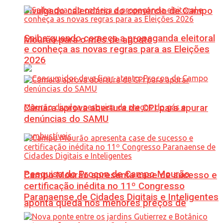
Divulgado calendário do comércio de Campo
Saiba quando começa a propaganda eleitoral
Mourão para o mês de agosto
e conheça as novas regras para as Eleições
2026
Câmara aprova abertura de CPI para apurar
denúncias do SAMU
Pesquisa do Procon de Campo Mourão
Campo Mourão apresenta case de sucesso e
certificação inédita no 11º Congresso
Paranaense de Cidades Digitais e Inteligentes
aponta queda nos menores preços de