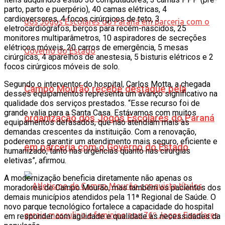
parto, parto e puerpério), 40 camas elétricas, 4
cardioversores, 4 focos cirúrgicos de teto, 3
eletrocardiógrafos, berços para recém-nascidos, 25
monitores multiparâmetros, 10 aspiradores de secreções
elétricos móveis, 20 carros de emergência, 5 mesas
cirúrgicas, 4 aparelhos de anestesia, 5 bisturis elétricos e 2
focos cirúrgicos móveis de solo.
Segundo o interventor do hospital, Carlos Motta, a chegada
Campo Mourão recebe destaque pela
desses equipamentos representa um avanço significativo na
qualidade dos serviços prestados. “Esse recurso foi de
grande valia para a Santa Casa. Estávamos com muitos
organização dos Jogos Escolares do Paraná
equipamentos defasados, que não atendiam mais às
demandas crescentes da instituição. Com a renovação,
poderemos garantir um atendimento mais seguro, eficiente e
em parceria com o Governo do Estado
humanizado, tanto nas urgências quanto nas cirurgias
eletivas”, afirmou.
A modernização beneficia diretamente não apenas os
moradores de Campo Mourão, mas também os pacientes dos
demais municípios atendidos pela 11ª Regional de Saúde. O
novo parque tecnológico fortalece a capacidade do hospital
em responder com agilidade e qualidade às necessidades da