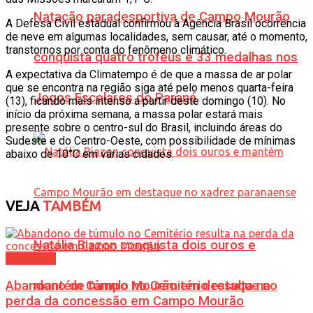
Natação paradesportiva de Campo Mourão
A Defesa Civil estadual confirmou à Agência Brasil ocorrência
de neve em algumas localidades, sem causar, até o momento,
transtornos por conta do fenômeno climático.
conquista quatro troféus e 33 medalhas nos
A expectativa da Climatempo é de que a massa de ar polar
que se encontra na região siga até pelo menos quarta-feira
Jogos Escolares do Paraná
(13), ficando mais intenso a partir deste domingo (10). No
início da próxima semana, a massa polar estará mais
presente sobre o centro-sul do Brasil, incluindo áreas do
Sudeste e do Centro-Oeste, com possibilidade de mínimas
abaixo de 10°C em várias cidades.
VEJA
TAMBÉM
Natália Biazon conquista dois ouros e
Cotidiano
Abandono de túmulo no Cemitério resulta na
mantém Campo Mourão em destaque no
perda da concessão em Campo Mourão