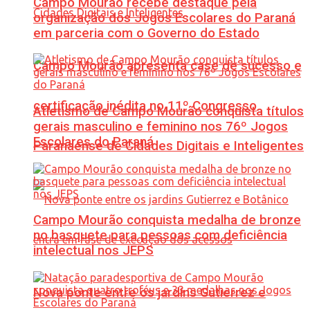
Campo Mourão recebe destaque pela
organização dos Jogos Escolares do Paraná
em parceria com o Governo do Estado
Campo Mourão apresenta case de sucesso e
certificação inédita no 11º Congresso
Atletismo de Campo Mourão conquista títulos
gerais masculino e feminino nos 76º Jogos
Escolares do Paraná
Paranaense de Cidades Digitais e Inteligentes
Campo Mourão conquista medalha de bronze
no basquete para pessoas com deficiência
intelectual nos JEPS
Nova ponte entre os jardins Gutierrez e