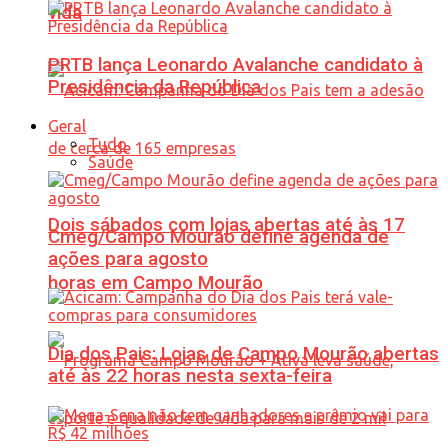
vida
PRTB lança Leonardo Avalanche candidato à
Presidência da República
Geral
Tudo
Saúde
Dois sábados com lojas abertas até às 17
Cmeg/Campo Mourão define agenda de
ações para agosto
horas em Campo Mourão
Dia dos Pais: Lojas de Campo Mourão abertas
até às 22 horas nesta sexta-feira