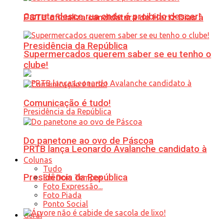
Carreta desce rua onde é proibido descer!
PSTU oficializa candidatura de Hertz Dias à
Presidência da República
Supermercados querem saber se eu tenho o
clube!
Comunicação é tudo!
Do panetone ao ovo de Páscoa
PRTB lança Leonardo Avalanche candidato à
Colunas
Tudo
Presidência da República
Em Dois Tempos
Foto Expressão...
Foto Piada
Ponto Social
Geral