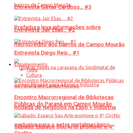
Entrevista Gilmar Cardoso… #3
Prefeitura leva informações sobre
Entrevista Jair Elias… #2
microcrédito aos bairros de Campo Mourão
Entrevista Diego Reis… #1
Entretenimento
Tudo
Cultura
Encontro Macrorregional de Bibliotecas
Públicas do Paraná em Campo Mourão
Rodada de Negócios na Expo + Indústria
exclusiva para o setor metalmecânico
Sábado: Espaço Sou Arte promove o 4º