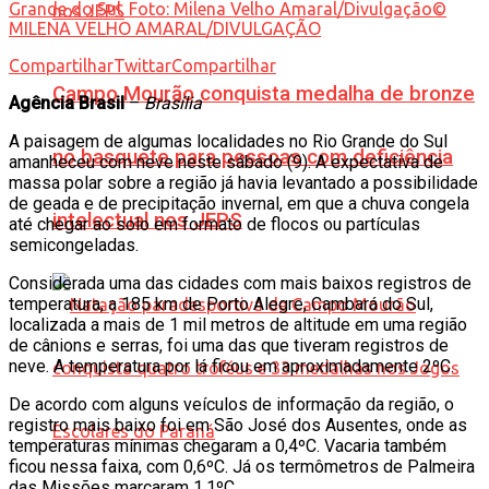
Grande do Sul. Foto: Milena Velho Amaral/Divulgação©
MILENA VELHO AMARAL/DIVULGAÇÃO
Compartilhar
Twittar
Compartilhar
Campo Mourão conquista medalha de bronze
Agência Brasil
–
Brasília
A paisagem de algumas localidades no Rio Grande do Sul
no basquete para pessoas com deficiência
amanheceu com neve neste sábado (9). A expectativa de
massa polar sobre a região já havia levantado a possibilidade
de geada e de precipitação invernal, em que a chuva congela
intelectual nos JEPS
até chegar ao solo em formato de flocos ou partículas
semicongeladas.
Considerada uma das cidades com mais baixos registros de
temperatura, a 185 km de Porto Alegre, Cambará do Sul,
localizada a mais de 1 mil metros de altitude em uma região
de cânions e serras, foi uma das que tiveram registros de
neve. A temperatura por lá ficou em aproximadamente 2ºC.
De acordo com alguns veículos de informação da região, o
registro mais baixo foi em São José dos Ausentes, onde as
temperaturas mínimas chegaram a 0,4ºC. Vacaria também
ficou nessa faixa, com 0,6ºC. Já os termômetros de Palmeira
das Missões marcaram 1,1ºC.