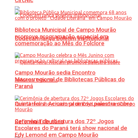
CircNic
Biblioteca Municipal de Campo Mourão
promove programação especial em
Codecam lança boletim institucional
comemoração ao Mês do Folclore
Campo Mourão sedia Encontro
Macrorregional de Bibliotecas Públicas do
Paraná
Quinta-feira: Acicam promove palestra sobre
Cerimônia de abertura dos 72º Jogos
Reforma Tributária
Escolares do Paraná terá show nacional de
Edy Lemond em Campo Mourão