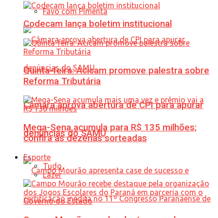
Favo com Pimenta
Codecam lança boletim institucional
Quinta-feira: Acicam promove palestra sobre
Reforma Tributária
Câmara aprova abertura de CPI para apurar
Mega-Sena acumula para R$ 135 milhões;
denúncias do SAMU
confira as dezenas sorteadas
Esporte
Tudo
Lazer