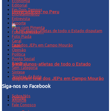
Economia
Editorial
Em Dois Tempos
Universitários, no Peru
Entretenimento
Entrevista
Esporte
Favo com Pimenta
Foto Expressão…
Foto Piada
Geral
Lazer
Opinião
Política
Ponto Social
Saúde
6 mil alunos-atletas de todo o Estado
Sem categoria
Síntese
Tristeza da Foto
disputam final dos JEPs em Campo Mourão
Siga-nos no Facebook
Sobre Nós
Opinião
Anuncie
Fale Conosco