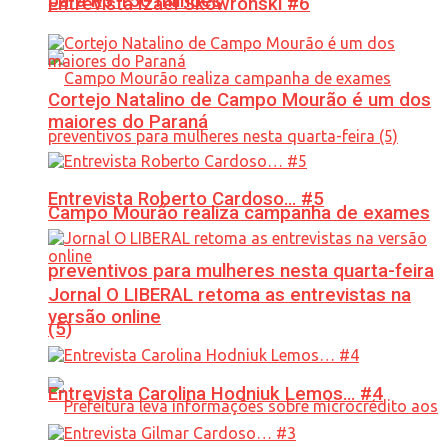
para R$ 150 milhões
Entrevista Izael Skowronski #6
Cortejo Natalino de Campo Mourão é um dos
maiores do Paraná
Entrevista Roberto Cardoso… #5
Campo Mourão realiza campanha de exames
preventivos para mulheres nesta quarta-feira
Jornal O LIBERAL retoma as entrevistas na
versão online
(5)
Entrevista Carolina Hodniuk Lemos… #4