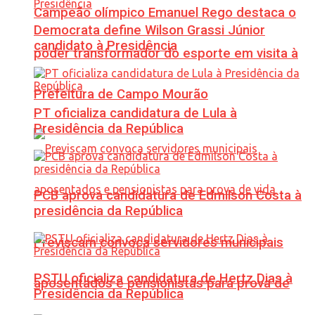
Campeão olímpico Emanuel Rego destaca o
Democrata define Wilson Grassi Júnior
candidato à Presidência
poder transformador do esporte em visita à
Prefeitura de Campo Mourão
PT oficializa candidatura de Lula à
Presidência da República
PCB aprova candidatura de Edmilson Costa à
presidência da República
Previscam convoca servidores municipais
PSTU oficializa candidatura de Hertz Dias à
aposentados e pensionistas para prova de
Presidência da República