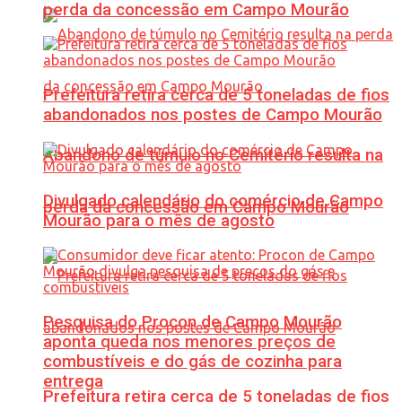
perda da concessão em Campo Mourão
Prefeitura retira cerca de 5 toneladas de fios
abandonados nos postes de Campo Mourão
Abandono de túmulo no Cemitério resulta na
Divulgado calendário do comércio de Campo
perda da concessão em Campo Mourão
Mourão para o mês de agosto
Pesquisa do Procon de Campo Mourão
aponta queda nos menores preços de
combustíveis e do gás de cozinha para
entrega
Prefeitura retira cerca de 5 toneladas de fios