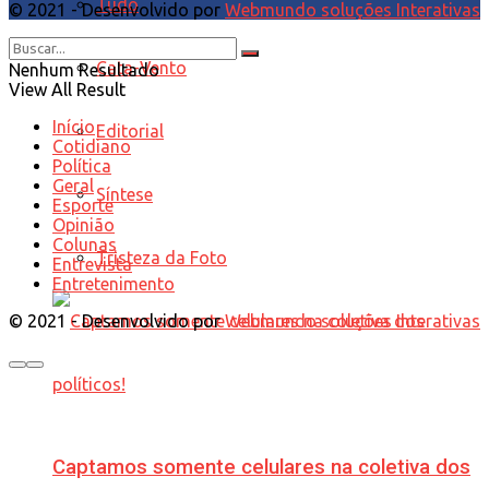
Tudo
© 2021 - Desenvolvido por
Webmundo soluções Interativas
Cata-Vento
Nenhum Resultado
View All Result
Início
Editorial
Cotidiano
Política
Geral
Síntese
Esporte
Opinião
Colunas
Tristeza da Foto
Entrevista
Entretenimento
© 2021 - Desenvolvido por
Webmundo soluções Interativas
Captamos somente celulares na coletiva dos