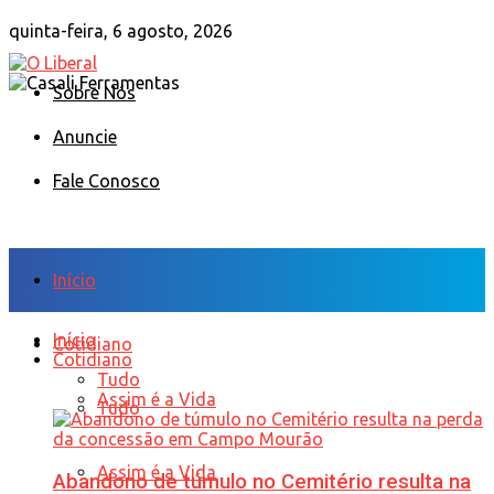
quinta-feira, 6 agosto, 2026
Sobre Nós
Anuncie
Fale Conosco
Início
Início
Cotidiano
Cotidiano
Tudo
Assim é a Vida
Tudo
Assim é a Vida
Abandono de túmulo no Cemitério resulta na