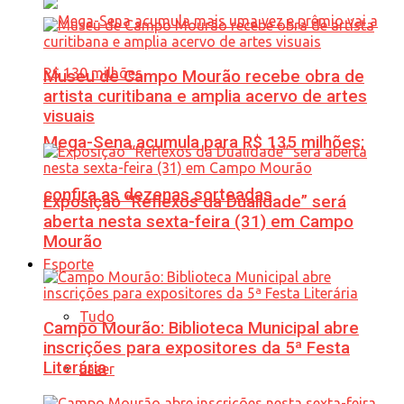
Museu de Campo Mourão recebe obra de
artista curitibana e amplia acervo de artes
visuais
Mega-Sena acumula para R$ 135 milhões;
confira as dezenas sorteadas
Exposição “Reflexos da Dualidade” será
aberta nesta sexta-feira (31) em Campo
Mourão
Esporte
Tudo
Campo Mourão: Biblioteca Municipal abre
inscrições para expositores da 5ª Festa
Literária
Lazer