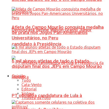
Atleta de Campo Mourão conquista medalha
Democrata define Wilson Grassi Júnior
de prata nos Jogos Pan-Americanos
Universitários, no Peru
candidato à Presidência
6 mil alunos-atletas de todo o Estado
disputam final dos JEPs em Campo Mourão
Opinião
Tudo
Cata-Vento
Editorial
Síntese
PT oficializa candidatura de Lula à
Tristeza da Foto