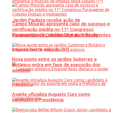
Jardim Paulista recebe ação de
Campo Mourão apresenta case de sucesso e
certificação inédita no 11º Congresso
conscientização ambiental e mutirão de
Paranaense de Cidades Digitais e Inteligentes
limpeza neste sábado (1º)
Nova ponte entre os jardins Gutierrez e
Botânico entra em fase de execução dos
acessos
Avante oficializa Augusto Cury como
candidato à Presidência