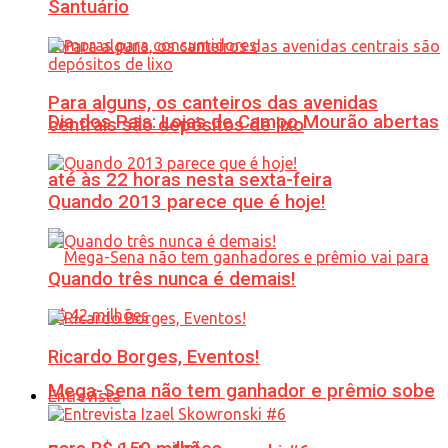
Santuário
Para alguns, os canteiros das avenidas
Dia dos Pais: Lojas de Campo Mourão abertas
centrais são depósitos de lixo
até às 22 horas nesta sexta-feira
Quando 2013 parece que é hoje!
Quando três nunca é demais!
Ricardo Borges, Eventos!
Mega-Sena não tem ganhador e prêmio sobe
Entrevista