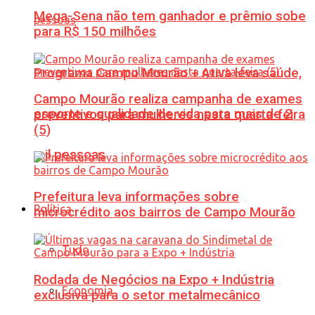
Mega-Sena não tem ganhador e prêmio sobe
para R$ 150 milhões
Programa Campo Mourão + Ativa leva saúde,
Campo Mourão realiza campanha de exames
esporte e qualidade de vida para mais de 2
preventivos para mulheres nesta quarta-feira
(5)
mil pessoas
Prefeitura leva informações sobre
Política
microcrédito aos bairros de Campo Mourão
Tudo
Rodada de Negócios na Expo + Indústria
Economia
exclusiva para o setor metalmecânico