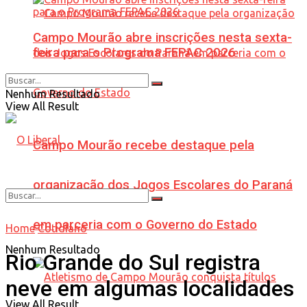
Campo Mourão abre inscrições nesta sexta-
feira para o Programa FEPAC 2026
Nenhum Resultado
View All Result
Campo Mourão recebe destaque pela
organização dos Jogos Escolares do Paraná
em parceria com o Governo do Estado
Home
Cotidiano
Nenhum Resultado
Rio Grande do Sul registra
neve em algumas localidades
View All Result