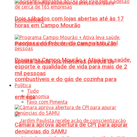
Dois sábados com lojas abertas até às 17
horas em Campo Mourão
Pesquisa do Procon de Campo Mourão
Programa Campo Mourão + Ativa leva saúde,
aponta queda nos menores preços de
esporte e qualidade de vida para mais de 2
mil pessoas
combustíveis e do gás de cozinha para
Política
Tudo
Economia
entrega
Favo com Pimenta
Câmara aprova abertura de CPI para apurar
denúncias do SAMU