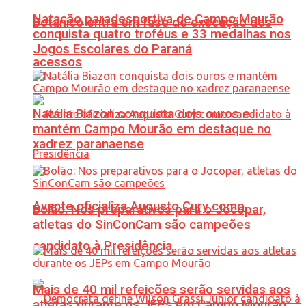
Natação paradesportiva de Campo Mourão
Botânico entra em fase de execução dos
conquista quatro troféus e 33 medalhas nos
Jogos Escolares do Paraná
acessos
Natália Biazon conquista dois ouros e
mantém Campo Mourão em destaque no
xadrez paranaense
Avante oficializa Augusto Cury como
Bolão: Nos preparativos para o Jocopar,
atletas do SinConCam são campeões
candidato à Presidência
Mais de 40 mil refeições serão servidas aos
atletas durante os JEPs em Campo Mourão