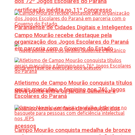
dos 72º Jogos Escolares do Paraná
certificação inédita no 11º Congresso
Paranaense de Cidades Digitais e Inteligentes
Campo Mourão recebe destaque pela
organização dos Jogos Escolares do Paraná
em parceria com o Governo do Estado
Atletismo de Campo Mourão conquista títulos
gerais masculino e feminino nos 76º Jogos
Nova ponte entre os jardins Gutierrez e
Escolares do Paraná
Botânico entra em fase de execução dos
acessos
Campo Mourão conquista medalha de bronze