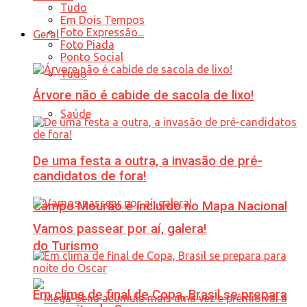
Tudo
Em Dois Tempos
Foto Expressão...
Geral
Foto Piada
Ponto Social
Tudo
Árvore não é cabide de sacola de lixo!
Saúde
De uma festa a outra, a invasão de pré-
candidatos de fora!
Campo Mourão é incluído no Mapa Nacional
Vamos passear por aí, galera!
do Turismo
Em clima de final de Copa, Brasil se prepara