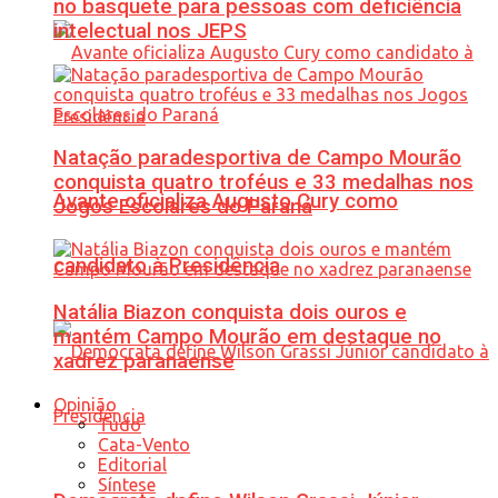
no basquete para pessoas com deficiência
intelectual nos JEPS
Natação paradesportiva de Campo Mourão
conquista quatro troféus e 33 medalhas nos
Avante oficializa Augusto Cury como
Jogos Escolares do Paraná
candidato à Presidência
Natália Biazon conquista dois ouros e
mantém Campo Mourão em destaque no
xadrez paranaense
Opinião
Tudo
Cata-Vento
Editorial
Síntese