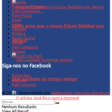
Esporte
Favo com Pimenta
Foto Expressão…
Foto Piada
Geral
Lazer
Cinco anos que o nosso Edson Battilani nos
Opinião
Política
Ponto Social
deixou!
Saúde
Sem categoria
Síntese
Tristeza da Foto
Siga-nos no Facebook
Sobre Nós
Que saudade do tempo antigo!
Anuncie
Fale Conosco
© 2021 - Desenvolvido por
Webmundo soluções Interativas
Nenhum Resultado
View All Result