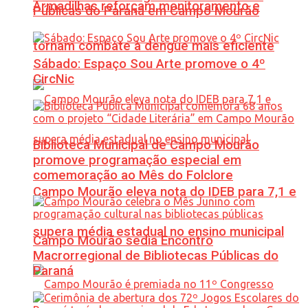
Armadilhas reforçam monitoramento e
Públicas do Paraná em Campo Mourão
tornam combate à dengue mais eficiente
Sábado: Espaço Sou Arte promove o 4º
CircNic
Biblioteca Municipal de Campo Mourão
promove programação especial em
comemoração ao Mês do Folclore
Campo Mourão eleva nota do IDEB para 7,1 e
supera média estadual no ensino municipal
Campo Mourão sedia Encontro
Macrorregional de Bibliotecas Públicas do
Paraná