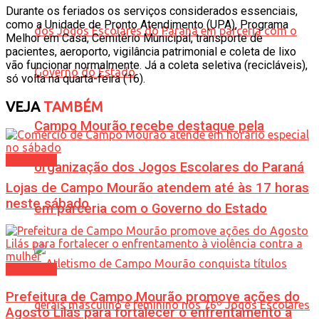
Durante os feriados os serviços considerados essenciais,
como a Unidade de Pronto Atendimento (UPA), Programa
Melhor em Casa, Cemitério Municipal, transporte de
pacientes, aeroporto, vigilância patrimonial e coleta de lixo
vão funcionar normalmente. Já a coleta seletiva (recicláveis),
só volta na quarta-feira (16).
VEJA
TAMBÉM
Campo Mourão recebe destaque pela
Cotidiano
organização dos Jogos Escolares do Paraná
Lojas de Campo Mourão atendem até às 17 horas
neste sábado
em parceria com o Governo do Estado
Cotidiano
Prefeitura de Campo Mourão promove ações do
Agosto Lilás para fortalecer o enfrentamento à