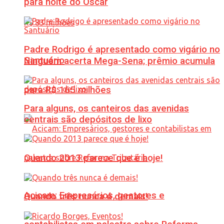
para noite do Oscar
Padre Rodrigo é apresentado como vigário no
Santuário
Ninguém acerta Mega-Sena; prêmio acumula
para R$ 165 milhões
Para alguns, os canteiros das avenidas
centrais são depósitos de lixo
Quando 2013 parece que é hoje!
Acicam: Empresários, gestores e
Quando três nunca é demais!