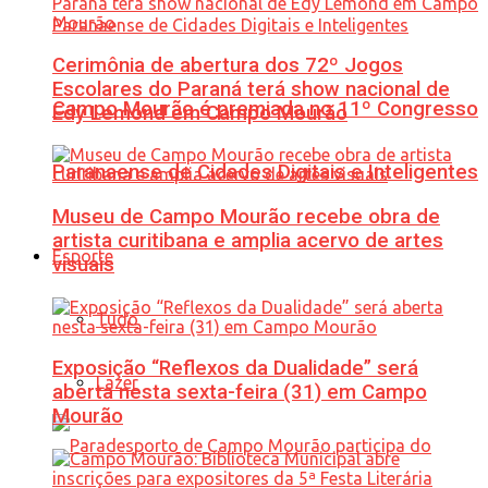
Cerimônia de abertura dos 72º Jogos
Escolares do Paraná terá show nacional de
Campo Mourão é premiada no 11º Congresso
Edy Lemond em Campo Mourão
Paranaense de Cidades Digitais e Inteligentes
Museu de Campo Mourão recebe obra de
artista curitibana e amplia acervo de artes
Esporte
visuais
Tudo
Exposição “Reflexos da Dualidade” será
Lazer
aberta nesta sexta-feira (31) em Campo
Mourão