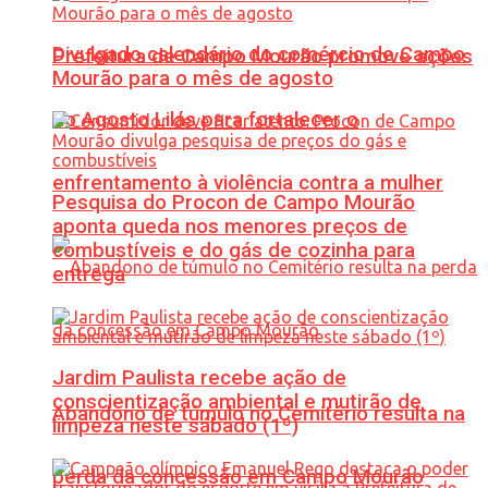
Divulgado calendário do comércio de Campo
Prefeitura de Campo Mourão promove ações
Mourão para o mês de agosto
do Agosto Lilás para fortalecer o
enfrentamento à violência contra a mulher
Pesquisa do Procon de Campo Mourão
aponta queda nos menores preços de
combustíveis e do gás de cozinha para
entrega
Jardim Paulista recebe ação de
conscientização ambiental e mutirão de
Abandono de túmulo no Cemitério resulta na
limpeza neste sábado (1º)
perda da concessão em Campo Mourão