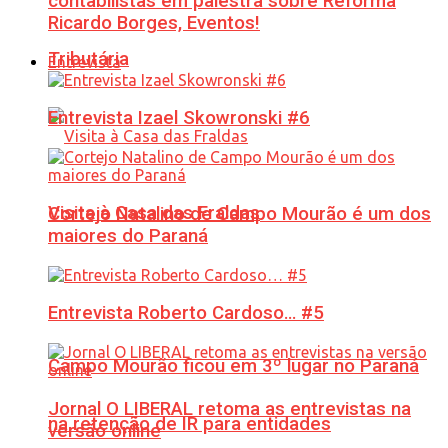
contabilistas em palestra sobre Reforma
Ricardo Borges, Eventos!
Tributária
Entrevista
Entrevista Izael Skowronski #6
Visita à Casa das Fraldas
Cortejo Natalino de Campo Mourão é um dos
maiores do Paraná
Entrevista Roberto Cardoso… #5
Campo Mourão ficou em 3º lugar no Paraná
Jornal O LIBERAL retoma as entrevistas na
na retenção de IR para entidades
versão online