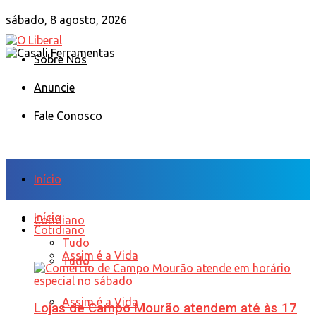
sábado, 8 agosto, 2026
Sobre Nós
Anuncie
Fale Conosco
Início
Início
Cotidiano
Cotidiano
Tudo
Assim é a Vida
Tudo
Assim é a Vida
Lojas de Campo Mourão atendem até às 17