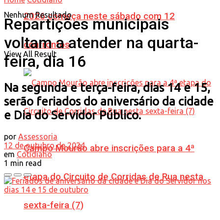
Nenhum Resultado
2026 começa neste sábado com 12
Repartições municipais
voltam a atender na quarta-
confrontos
View All Result
feira, dia 16
Na segunda e terça-feira, dias 14 e 15,
serão feriados do aniversário da cidade
e Dia do Servidor Público.
por
Assessoria
12 de outubro de 2024
Campo Mourão abre inscrições para a 4ª
em
Cotidiano
1 min read
etapa do Circuito de Corridas de Rua nesta
sexta-feira (7)