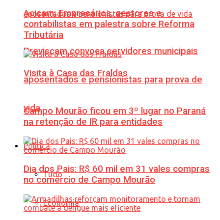
Acicam: Empresários, gestores e
contabilistas em palestra sobre Reforma
Tributária
Previscam convoca servidores municipais
Visita à Casa das Fraldas
aposentados e pensionistas para prova de
vida
Campo Mourão ficou em 3º lugar no Paraná
na retenção de IR para entidades
Política
Dia dos Pais: R$ 60 mil em 31 vales compras
Tudo
no comércio de Campo Mourão
Economia