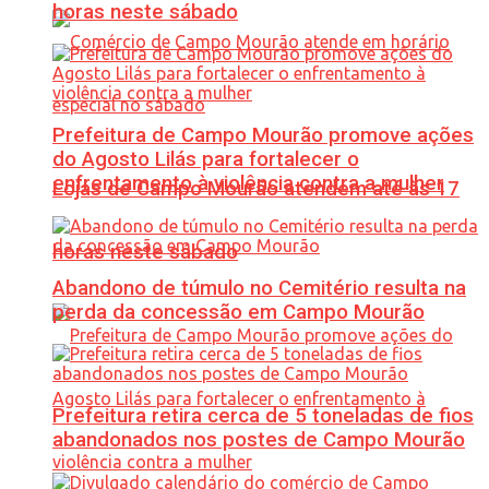
horas neste sábado
Prefeitura de Campo Mourão promove ações
do Agosto Lilás para fortalecer o
enfrentamento à violência contra a mulher
Lojas de Campo Mourão atendem até às 17
horas neste sábado
Abandono de túmulo no Cemitério resulta na
perda da concessão em Campo Mourão
Prefeitura retira cerca de 5 toneladas de fios
abandonados nos postes de Campo Mourão