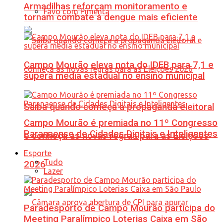
Armadilhas reforçam monitoramento e
Favo com Pimenta
tornam combate à dengue mais eficiente
Campo Mourão eleva nota do IDEB para 7,1 e
supera média estadual no ensino municipal
Saiba quando começa a propaganda eleitoral
Campo Mourão é premiada no 11º Congresso
Paranaense de Cidades Digitais e Inteligentes
e conheça as novas regras para as Eleições
Esporte
Tudo
2026
Lazer
Paradesporto de Campo Mourão participa do
Meeting Paralímpico Loterias Caixa em São