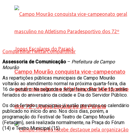
Compartilhar
Twittar
Compartilhar
Assessoria de Comunicação
–
Prefeitura de Campo
Mourão
Campo Mourão conquista vice-campeonato
As repartições públicas municipais de Campo Mourão
voltarão ao atendimento normal na próxima quarta-feira, dia
geral masculino no Atletismo Paradesportivo
16 de outubro. Na segunda e terça-feira, dias 14 e 15, serão
feriados do aniversário da cidade e Dia do Servidor Público.
Os dois feriados municipais já estão previstos no calendário
dos 72º Jogos Escolares do Paraná
publicado no início do ano. Nos dois dias, porém, a
programação do Festival de Teatro de Campo Mourão
(Fetacam), será realizada normalmente, na Praça do Fórum
(14) e Teatro Municipal (15).