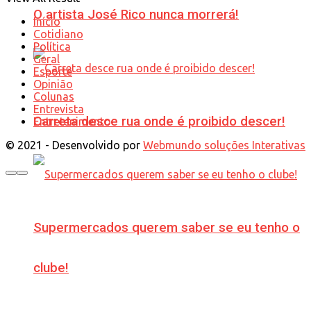
O artista José Rico nunca morrerá!
Início
Cotidiano
Política
Geral
Esporte
Opinião
Colunas
Entrevista
Carreta desce rua onde é proibido descer!
Entretenimento
© 2021 - Desenvolvido por
Webmundo soluções Interativas
Supermercados querem saber se eu tenho o
clube!