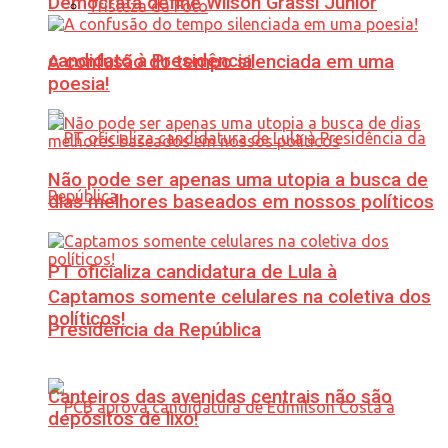
Democrata define Wilson Grassi Júnior
Tristeza da Foto
candidato à Presidência
A confusão do tempo silenciada em uma
poesia!
Não pode ser apenas uma utopia a busca de
dias melhores baseados em nossos políticos
PT oficializa candidatura de Lula à
Captamos somente celulares na coletiva dos
políticos!
Presidência da República
Canteiros das avenidas centrais não são
depósitos de lixo!