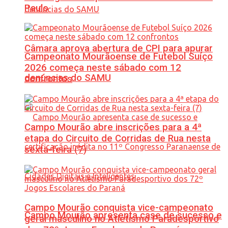
Paulo
Câmara aprova abertura de CPI para apurar
Campeonato Mourãoense de Futebol Suíço
2026 começa neste sábado com 12
denúncias do SAMU
confrontos
Campo Mourão abre inscrições para a 4ª
etapa do Circuito de Corridas de Rua nesta
sexta-feira (7)
Campo Mourão conquista vice-campeonato
Campo Mourão apresenta case de sucesso e
geral masculino no Atletismo Paradesportivo