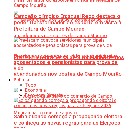
Campeão olímpico Emanuel Rego destaca o
poder transformador do esporte em visita à
Prefeitura de Campo Mourão
Previscam convoca servidores municipais
Prefeitura retira cerca de 5 toneladas de fios
aposentados e pensionistas para prova de
vida
abandonados nos postes de Campo Mourão
Política
Tudo
Economia
Favo com Pimenta
Saiba quando começa a propaganda eleitoral
e conheça as novas regras para as Eleições