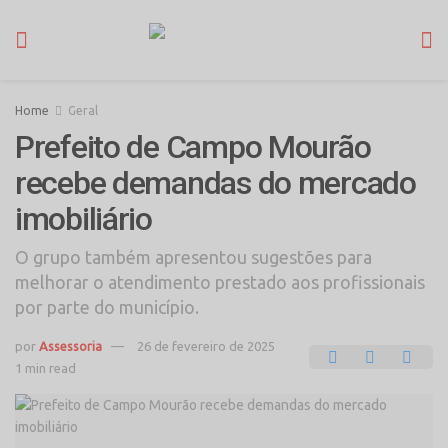
Home
Geral
Prefeito de Campo Mourão
recebe demandas do mercado
imobiliário
O grupo também apresentou sugestões para
melhorar o atendimento prestado aos profissionais
por parte do município.
por
Assessoria
26 de fevereiro de 2025
1 min read