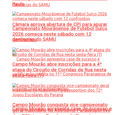
Paulo
Câmara aprova abertura de CPI para apurar
Campeonato Mourãoense de Futebol Suíço
2026 começa neste sábado com 12
denúncias do SAMU
confrontos
Campo Mourão abre inscrições para a 4ª
etapa do Circuito de Corridas de Rua nesta
sexta-feira (7)
Campo Mourão conquista vice-campeonato
Campo Mourão apresenta case de sucesso e
geral masculino no Atletismo Paradesportivo