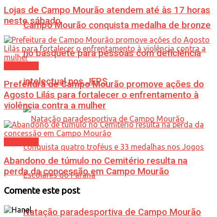
Lojas de Campo Mourão atendem até às 17 horas
neste sábado
Campo Mourão conquista medalha de bronze
no basquete para pessoas com deficiência
Cotidiano
intelectual nos JEPS
Prefeitura de Campo Mourão promove ações do
Agosto Lilás para fortalecer o enfrentamento à
violência contra a mulher
Cotidiano
Abandono de túmulo no Cemitério resulta na
perda da concessão em Campo Mourão
Comente este post
Natação paradesportiva de Campo Mourão