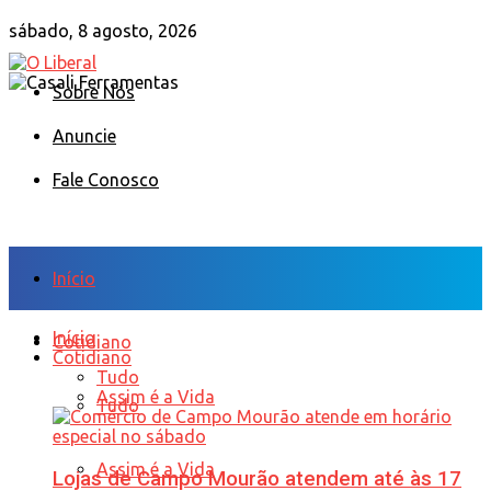
sábado, 8 agosto, 2026
Sobre Nós
Anuncie
Fale Conosco
Início
Início
Cotidiano
Cotidiano
Tudo
Assim é a Vida
Tudo
Assim é a Vida
Lojas de Campo Mourão atendem até às 17