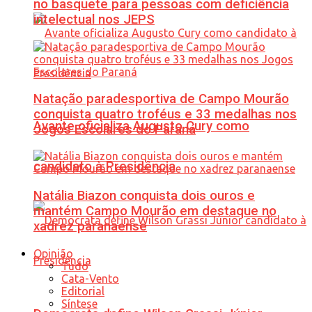
no basquete para pessoas com deficiência
intelectual nos JEPS
Natação paradesportiva de Campo Mourão
conquista quatro troféus e 33 medalhas nos
Avante oficializa Augusto Cury como
Jogos Escolares do Paraná
candidato à Presidência
Natália Biazon conquista dois ouros e
mantém Campo Mourão em destaque no
xadrez paranaense
Opinião
Tudo
Cata-Vento
Editorial
Síntese