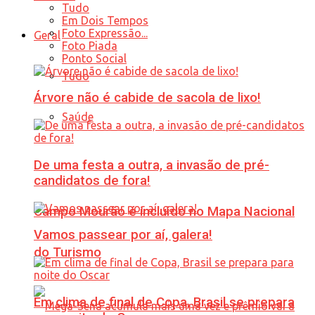
Tudo
Em Dois Tempos
Foto Expressão...
Geral
Foto Piada
Ponto Social
Tudo
Árvore não é cabide de sacola de lixo!
Saúde
De uma festa a outra, a invasão de pré-
candidatos de fora!
Campo Mourão é incluído no Mapa Nacional
Vamos passear por aí, galera!
do Turismo
Em clima de final de Copa, Brasil se prepara