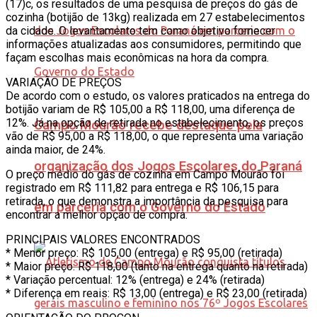
(17)c, os resultados de uma pesquisa de preços do gás de
cozinha (botijão de 13kg) realizada em 27 estabelecimentos
da cidade. O levantamento tem como objetivo fornecer
informações atualizadas aos consumidores, permitindo que
façam escolhas mais econômicas na hora da compra.
VARIAÇÃO DE PREÇOS
De acordo com o estudo, os valores praticados na entrega do
botijão variam de R$ 105,00 a R$ 118,00, uma diferença de
12%. Já na opção de retirada no estabelecimento, os preços
Campo Mourão recebe destaque pela
vão de R$ 95,00 a R$ 118,00, o que representa uma variação
ainda maior, de 24%.
organização dos Jogos Escolares do Paraná
O preço médio do gás de cozinha em Campo Mourão foi
registrado em R$ 111,82 para entrega e R$ 106,15 para
retirada, o que demonstra a importância da pesquisa para
em parceria com o Governo do Estado
encontrar a melhor opção de compra.
PRINCIPAIS VALORES ENCONTRADOS
* Menor preço: R$ 105,00 (entrega) e R$ 95,00 (retirada)
* Maior preço: R$ 118,00 (tanto na entrega quanto na retirada)
* Variação percentual: 12% (entrega) e 24% (retirada)
* Diferença em reais: R$ 13,00 (entrega) e R$ 23,00 (retirada)