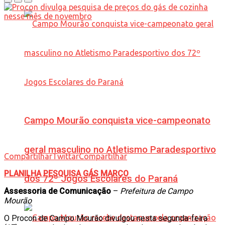
Campo Mourão conquista vice-campeonato
geral masculino no Atletismo Paradesportivo
Compartilhar
Twittar
Compartilhar
PLANILHA PESQUISA GÁS MARÇO
dos 72º Jogos Escolares do Paraná
Assessoria de Comunicação
–
Prefeitura de Campo
Mourão
O Procon de Campo Mourão divulgou nesta segunda-feira