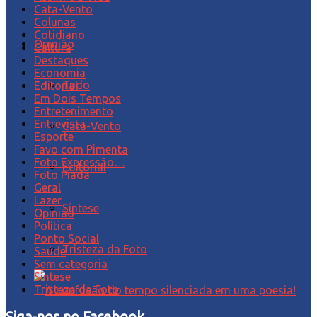
Cata-Vento
Colunas
Cotidiano
Opinião
Cultura
Destaques
Economia
Tudo
Editorial
Em Dois Tempos
Entretenimento
Entrevista
Cata-Vento
Esporte
Favo com Pimenta
Foto Expressão…
Editorial
Foto Piada
Geral
Lazer
Síntese
Opinião
Política
Ponto Social
Tristeza da Foto
Saúde
Sem categoria
Síntese
Tristeza da Foto
Siga-nos no Facebook