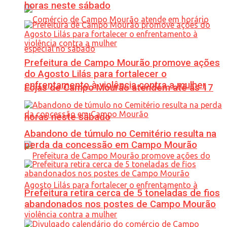
horas neste sábado
Prefeitura de Campo Mourão promove ações
do Agosto Lilás para fortalecer o
enfrentamento à violência contra a mulher
Lojas de Campo Mourão atendem até às 17
horas neste sábado
Abandono de túmulo no Cemitério resulta na
perda da concessão em Campo Mourão
Prefeitura retira cerca de 5 toneladas de fios
abandonados nos postes de Campo Mourão