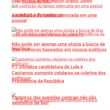
Democrata define Wilson Grassi Júnior
Tristeza da Foto
candidato à Presidência
A confusão do tempo silenciada em uma
poesia!
Não pode ser apenas uma utopia a busca de
dias melhores baseados em nossos políticos
PT oficializa candidatura de Lula à
Captamos somente celulares na coletiva dos
políticos!
Presidência da República
Canteiros das avenidas centrais não são
depósitos de lixo!