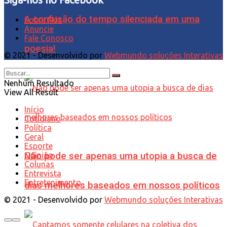
A confusão do tempo silenciada em uma
Sobre Nós
Anuncie
Fale Conosco
poesia!
© 2021 - Desenvolvido por
Webmundo soluções Interativas
Nenhum Resultado
View All Result
Início
Cotidiano
Política
Geral
Esporte
Não pode ser apenas uma utopia a busca de
Opinião
Colunas
Entrevista
Entretenimento
dias melhores baseados em nossos políticos
© 2021 - Desenvolvido por
Webmundo soluções Interativas