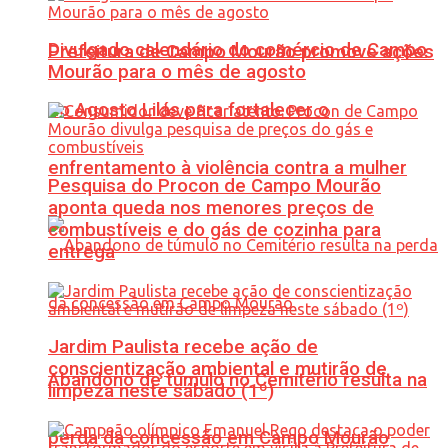
Divulgado calendário do comércio de Campo
Prefeitura de Campo Mourão promove ações
Mourão para o mês de agosto
do Agosto Lilás para fortalecer o
enfrentamento à violência contra a mulher
Pesquisa do Procon de Campo Mourão
aponta queda nos menores preços de
combustíveis e do gás de cozinha para
entrega
Jardim Paulista recebe ação de
conscientização ambiental e mutirão de
Abandono de túmulo no Cemitério resulta na
limpeza neste sábado (1º)
perda da concessão em Campo Mourão