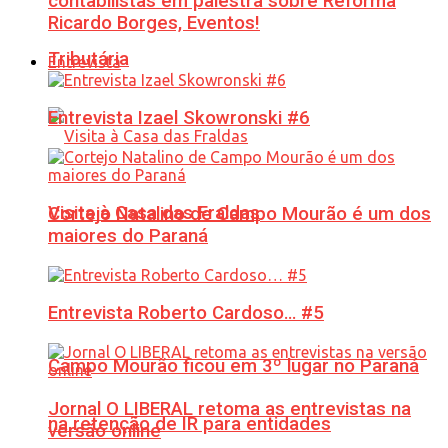
contabilistas em palestra sobre Reforma
Ricardo Borges, Eventos!
Tributária
Entrevista
Entrevista Izael Skowronski #6
Visita à Casa das Fraldas
Cortejo Natalino de Campo Mourão é um dos
maiores do Paraná
Entrevista Roberto Cardoso… #5
Campo Mourão ficou em 3º lugar no Paraná
Jornal O LIBERAL retoma as entrevistas na
na retenção de IR para entidades
versão online