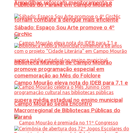
Armadilhas reforçam monitoramento e
Públicas do Paraná em Campo Mourão
tornam combate à dengue mais eficiente
Sábado: Espaço Sou Arte promove o 4º
CircNic
Biblioteca Municipal de Campo Mourão
promove programação especial em
comemoração ao Mês do Folclore
Campo Mourão eleva nota do IDEB para 7,1 e
supera média estadual no ensino municipal
Campo Mourão sedia Encontro
Macrorregional de Bibliotecas Públicas do
Paraná