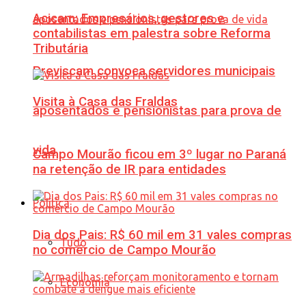
Acicam: Empresários, gestores e
contabilistas em palestra sobre Reforma
Tributária
Previscam convoca servidores municipais
Visita à Casa das Fraldas
aposentados e pensionistas para prova de
vida
Campo Mourão ficou em 3º lugar no Paraná
na retenção de IR para entidades
Política
Dia dos Pais: R$ 60 mil em 31 vales compras
Tudo
no comércio de Campo Mourão
Economia