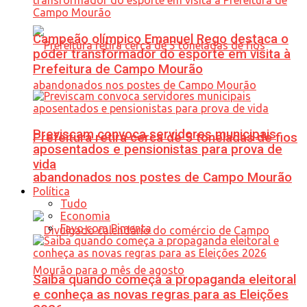
Campeão olímpico Emanuel Rego destaca o
poder transformador do esporte em visita à
Prefeitura de Campo Mourão
Previscam convoca servidores municipais
Prefeitura retira cerca de 5 toneladas de fios
aposentados e pensionistas para prova de
vida
abandonados nos postes de Campo Mourão
Política
Tudo
Economia
Favo com Pimenta
Saiba quando começa a propaganda eleitoral
e conheça as novas regras para as Eleições