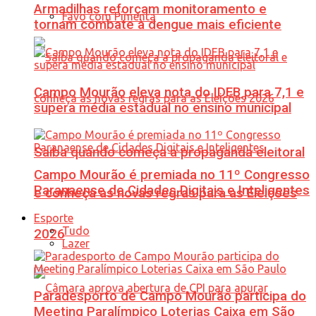
Armadilhas reforçam monitoramento e
Favo com Pimenta
tornam combate à dengue mais eficiente
Campo Mourão eleva nota do IDEB para 7,1 e
supera média estadual no ensino municipal
Saiba quando começa a propaganda eleitoral
Campo Mourão é premiada no 11º Congresso
Paranaense de Cidades Digitais e Inteligentes
e conheça as novas regras para as Eleições
Esporte
Tudo
2026
Lazer
Paradesporto de Campo Mourão participa do
Meeting Paralímpico Loterias Caixa em São