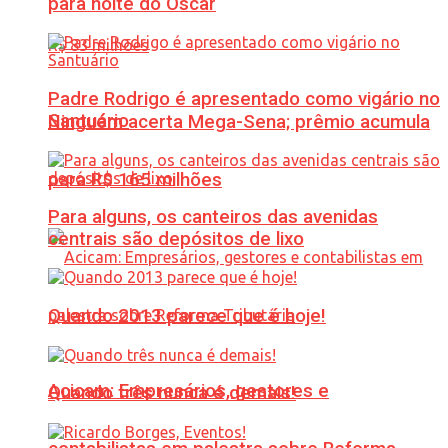
para noite do Oscar
Padre Rodrigo é apresentado como vigário no
Santuário
Ninguém acerta Mega-Sena; prêmio acumula
para R$ 165 milhões
Para alguns, os canteiros das avenidas
centrais são depósitos de lixo
Quando 2013 parece que é hoje!
Acicam: Empresários, gestores e
Quando três nunca é demais!