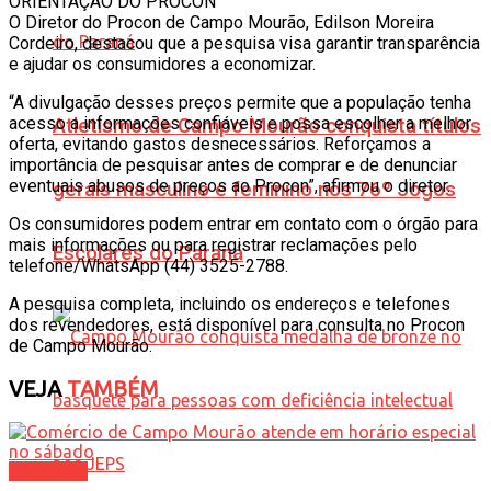
ORIENTAÇÃO DO PROCON
O Diretor do Procon de Campo Mourão, Edilson Moreira
Cordeiro, destacou que a pesquisa visa garantir transparência
e ajudar os consumidores a economizar.
“A divulgação desses preços permite que a população tenha
acesso a informações confiáveis e possa escolher a melhor
Atletismo de Campo Mourão conquista títulos
oferta, evitando gastos desnecessários. Reforçamos a
importância de pesquisar antes de comprar e de denunciar
eventuais abusos de preços ao Procon”, afirmou o diretor.
gerais masculino e feminino nos 76º Jogos
Os consumidores podem entrar em contato com o órgão para
mais informações ou para registrar reclamações pelo
Escolares do Paraná
telefone/WhatsApp (44) 3525-2788.
A pesquisa completa, incluindo os endereços e telefones
dos revendedores, está disponível para consulta no Procon
de Campo Mourão.
VEJA
TAMBÉM
Cotidiano