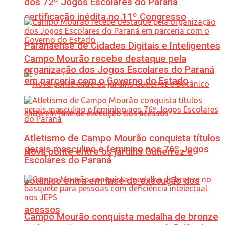
dos 72º Jogos Escolares do Paraná
certificação inédita no 11º Congresso
Paranaense de Cidades Digitais e Inteligentes
Campo Mourão recebe destaque pela
organização dos Jogos Escolares do Paraná
em parceria com o Governo do Estado
Atletismo de Campo Mourão conquista títulos
gerais masculino e feminino nos 76º Jogos
Nova ponte entre os jardins Gutierrez e
Escolares do Paraná
Botânico entra em fase de execução dos
acessos
Campo Mourão conquista medalha de bronze