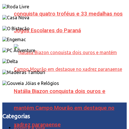
conquista quatro troféus e 33 medalhas nos
Jogos Escolares do Paraná
Natália Biazon conquista dois ouros e
mantém Campo Mourão em destaque no
Categorias
xadrez paranaense
Assim é a Vida