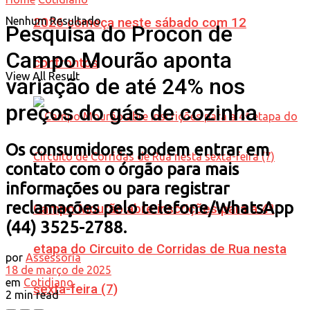
Nenhum Resultado
2026 começa neste sábado com 12
Pesquisa do Procon de
Campo Mourão aponta
confrontos
View All Result
variação de até 24% nos
preços do gás de cozinha
Os consumidores podem entrar em
contato com o órgão para mais
informações ou para registrar
reclamações pelo telefone/WhatsApp
Campo Mourão abre inscrições para a 4ª
(44) 3525-2788.
etapa do Circuito de Corridas de Rua nesta
por
Assessoria
18 de março de 2025
em
Cotidiano
sexta-feira (7)
2 min read