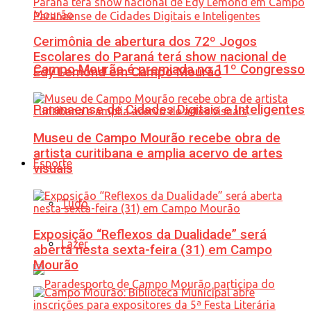
Cerimônia de abertura dos 72º Jogos
Escolares do Paraná terá show nacional de
Campo Mourão é premiada no 11º Congresso
Edy Lemond em Campo Mourão
Paranaense de Cidades Digitais e Inteligentes
Museu de Campo Mourão recebe obra de
artista curitibana e amplia acervo de artes
Esporte
visuais
Tudo
Exposição “Reflexos da Dualidade” será
Lazer
aberta nesta sexta-feira (31) em Campo
Mourão