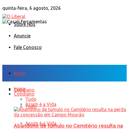
quinta-feira, 6 agosto, 2026
Sobre Nós
Anuncie
Fale Conosco
Início
Início
Cotidiano
Cotidiano
Tudo
Assim é a Vida
Tudo
Assim é a Vida
Abandono de túmulo no Cemitério resulta na