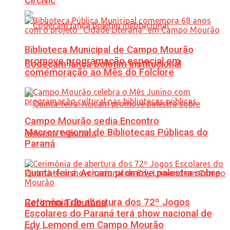
CircNic
Biblioteca Municipal de Campo Mourão
promove programação especial em
Codecam lança boletim institucional
comemoração ao Mês do Folclore
Campo Mourão sedia Encontro
Macrorregional de Bibliotecas Públicas do
Paraná
Quinta-feira: Acicam promove palestra sobre
Cerimônia de abertura dos 72º Jogos
Reforma Tributária
Escolares do Paraná terá show nacional de
Edy Lemond em Campo Mourão