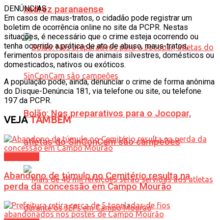
DENÚNCIAS
xadrez paranaense
Em casos de maus-tratos, o cidadão pode registrar um
boletim de ocorrência online no site da PCPR. Nestas
situações, é necessário que o crime esteja ocorrendo ou
tenha ocorrido a prática de ato de abuso, maus-tratos,
ferimentos propositais de animais silvestres, domésticos ou
domesticados, nativos ou exóticos.
A população pode, ainda, denunciar o crime de forma anônima
do Disque-Denúncia 181, via telefone ou site, ou telefone
197 da PCPR.
Bolão: Nos preparativos para o Jocopar,
VEJA
TAMBÉM
atletas do SinConCam são campeões
Cotidiano
Abandono de túmulo no Cemitério resulta na
perda da concessão em Campo Mourão