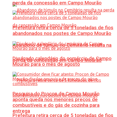
perda da concessão em Campo Mourão
Prefeitura retira cerca de 5 toneladas de fios
abandonados nos postes de Campo Mourão
Abandono de túmulo no Cemitério resulta na
Divulgado calendário do comércio de Campo
perda da concessão em Campo Mourão
Mourão para o mês de agosto
Pesquisa do Procon de Campo Mourão
aponta queda nos menores preços de
combustíveis e do gás de cozinha para
entrega
Prefeitura retira cerca de 5 toneladas de fios