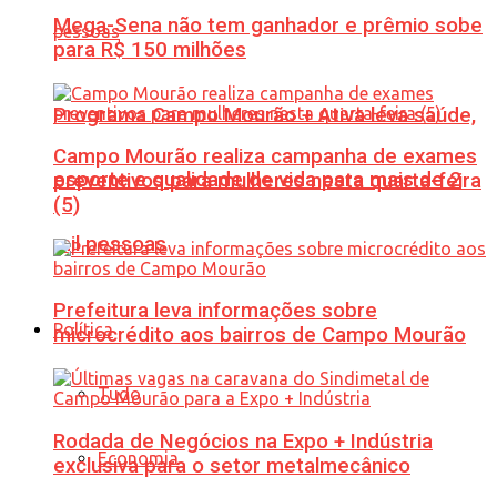
Mega-Sena não tem ganhador e prêmio sobe
para R$ 150 milhões
Programa Campo Mourão + Ativa leva saúde,
Campo Mourão realiza campanha de exames
esporte e qualidade de vida para mais de 2
preventivos para mulheres nesta quarta-feira
(5)
mil pessoas
Prefeitura leva informações sobre
Política
microcrédito aos bairros de Campo Mourão
Tudo
Rodada de Negócios na Expo + Indústria
Economia
exclusiva para o setor metalmecânico