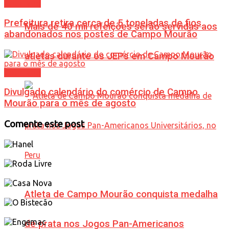
Cotidiano
Prefeitura retira cerca de 5 toneladas de fios
Mais de 40 mil refeições serão servidas aos
abandonados nos postes de Campo Mourão
atletas durante os JEPs em Campo Mourão
Cotidiano
Divulgado calendário do comércio de Campo
Mourão para o mês de agosto
Comente este post
Atleta de Campo Mourão conquista medalha
de prata nos Jogos Pan-Americanos