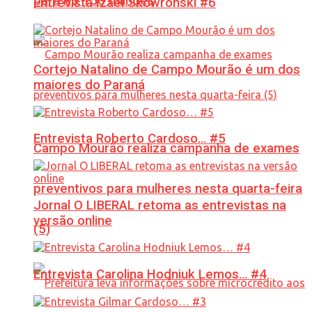
para R$ 150 milhões
Entrevista Izael Skowronski #6
Cortejo Natalino de Campo Mourão é um dos
maiores do Paraná
Entrevista Roberto Cardoso… #5
Campo Mourão realiza campanha de exames
preventivos para mulheres nesta quarta-feira
Jornal O LIBERAL retoma as entrevistas na
versão online
(5)
Entrevista Carolina Hodniuk Lemos… #4