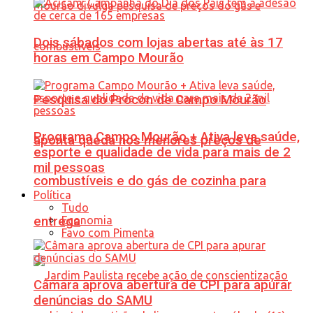
Dois sábados com lojas abertas até às 17
horas em Campo Mourão
Pesquisa do Procon de Campo Mourão
Programa Campo Mourão + Ativa leva saúde,
aponta queda nos menores preços de
esporte e qualidade de vida para mais de 2
mil pessoas
combustíveis e do gás de cozinha para
Política
Tudo
Economia
entrega
Favo com Pimenta
Câmara aprova abertura de CPI para apurar
denúncias do SAMU