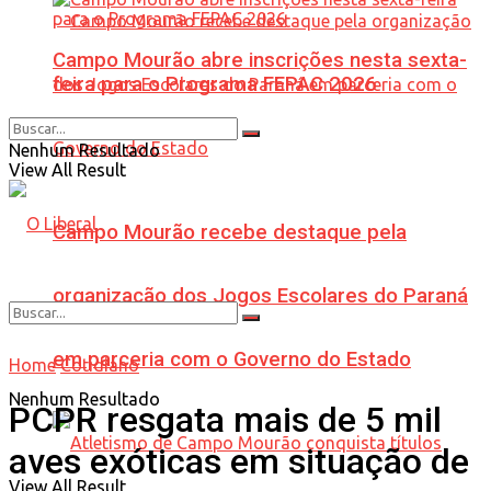
Campo Mourão abre inscrições nesta sexta-
feira para o Programa FEPAC 2026
Nenhum Resultado
View All Result
Campo Mourão recebe destaque pela
organização dos Jogos Escolares do Paraná
em parceria com o Governo do Estado
Home
Cotidiano
Nenhum Resultado
PCPR resgata mais de 5 mil
aves exóticas em situação de
View All Result