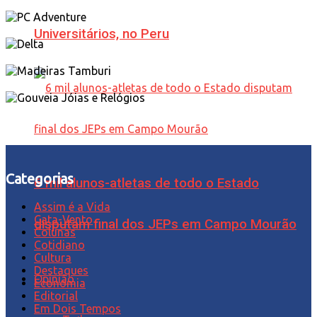
Universitários, no Peru
Categorias
6 mil alunos-atletas de todo o Estado
Assim é a Vida
Cata-Vento
disputam final dos JEPs em Campo Mourão
Colunas
Cotidiano
Cultura
Destaques
Opinião
Economia
Editorial
Em Dois Tempos