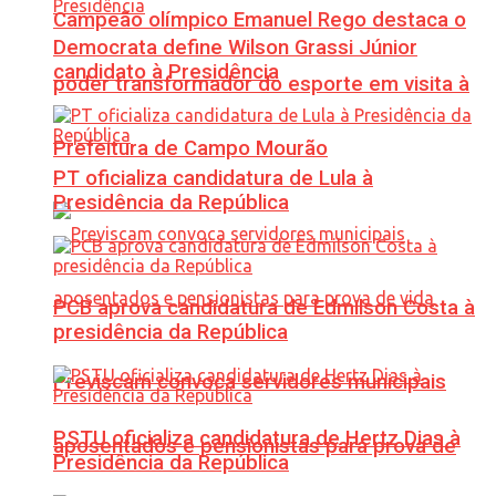
Campeão olímpico Emanuel Rego destaca o
Democrata define Wilson Grassi Júnior
candidato à Presidência
poder transformador do esporte em visita à
Prefeitura de Campo Mourão
PT oficializa candidatura de Lula à
Presidência da República
PCB aprova candidatura de Edmilson Costa à
presidência da República
Previscam convoca servidores municipais
PSTU oficializa candidatura de Hertz Dias à
aposentados e pensionistas para prova de
Presidência da República