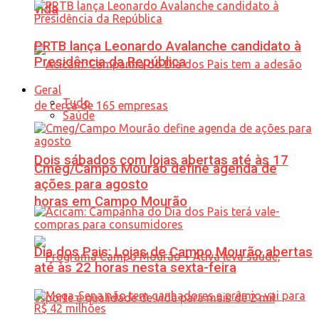
vida
PRTB lança Leonardo Avalanche candidato à
Presidência da República
Geral
Tudo
Saúde
Dois sábados com lojas abertas até às 17
Cmeg/Campo Mourão define agenda de
ações para agosto
horas em Campo Mourão
Dia dos Pais: Lojas de Campo Mourão abertas
até às 22 horas nesta sexta-feira