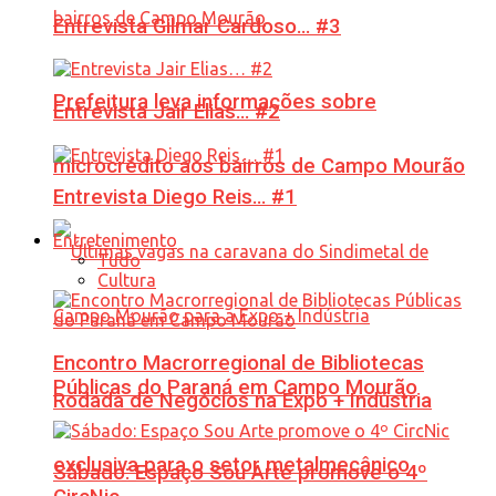
Entrevista Gilmar Cardoso… #3
Prefeitura leva informações sobre
Entrevista Jair Elias… #2
microcrédito aos bairros de Campo Mourão
Entrevista Diego Reis… #1
Entretenimento
Tudo
Cultura
Encontro Macrorregional de Bibliotecas
Públicas do Paraná em Campo Mourão
Rodada de Negócios na Expo + Indústria
exclusiva para o setor metalmecânico
Sábado: Espaço Sou Arte promove o 4º