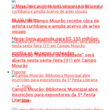
Museu de Campo Mourão recebe obra de
artista curitibana e amplia acervo de artes
visuais
Mega-Sena acumula para R$ 135 milhões;
confira as dezenas sorteadas
Exposição “Reflexos da Dualidade” será
aberta nesta sexta-feira (31) em Campo
Mourão
Esporte
Tudo
Campo Mourão: Biblioteca Municipal abre
inscrições para expositores da 5ª Festa
Literária
Lazer