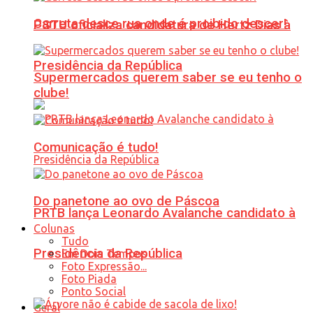
Carreta desce rua onde é proibido descer!
PSTU oficializa candidatura de Hertz Dias à
Presidência da República
Supermercados querem saber se eu tenho o
clube!
Comunicação é tudo!
Do panetone ao ovo de Páscoa
PRTB lança Leonardo Avalanche candidato à
Colunas
Tudo
Presidência da República
Em Dois Tempos
Foto Expressão...
Foto Piada
Ponto Social
Geral