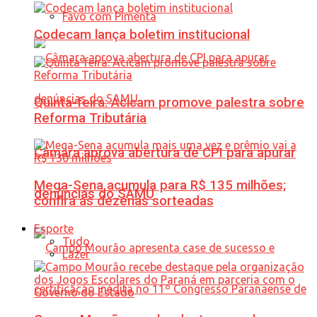
Favo com Pimenta
Codecam lança boletim institucional
Quinta-feira: Acicam promove palestra sobre
Reforma Tributária
Câmara aprova abertura de CPI para apurar
Mega-Sena acumula para R$ 135 milhões;
denúncias do SAMU
confira as dezenas sorteadas
Esporte
Tudo
Lazer