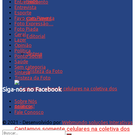
Tudo
Entretenimento
Entrevista
Esporte
Favo com Pimenta
Cata-Vento
Foto Expressão…
Foto Piada
Geral
Editorial
Lazer
Opinião
Política
Síntese
Ponto Social
Saúde
Sem categoria
Tristeza da Foto
Síntese
Tristeza da Foto
Siga-nos no Facebook
Sobre Nós
Anuncie
Fale Conosco
© 2021 - Desenvolvido por
Webmundo soluções Interativas
Captamos somente celulares na coletiva dos