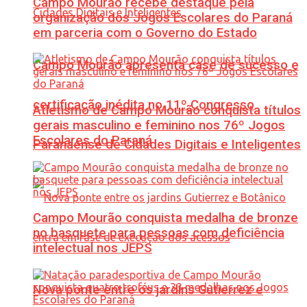
Campo Mourão recebe destaque pela
organização dos Jogos Escolares do Paraná
em parceria com o Governo do Estado
Campo Mourão apresenta case de sucesso e
certificação inédita no 11º Congresso
Atletismo de Campo Mourão conquista títulos
gerais masculino e feminino nos 76º Jogos
Escolares do Paraná
Paranaense de Cidades Digitais e Inteligentes
Campo Mourão conquista medalha de bronze
no basquete para pessoas com deficiência
intelectual nos JEPS
Nova ponte entre os jardins Gutierrez e