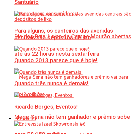
Santuário
Para alguns, os canteiros das avenidas
Dia dos Pais: Lojas de Campo Mourão abertas
centrais são depósitos de lixo
até às 22 horas nesta sexta-feira
Quando 2013 parece que é hoje!
Quando três nunca é demais!
Ricardo Borges, Eventos!
Mega-Sena não tem ganhador e prêmio sobe
Entrevista