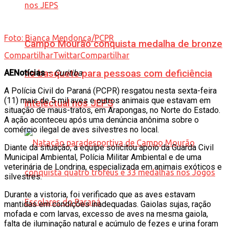
Foto: Bianca Mendonça/PCPR
Campo Mourão conquista medalha de bronze
Compartilhar
Twittar
Compartilhar
AENotícias
–
Curitiba
no basquete para pessoas com deficiência
A Polícia Civil do Paraná (PCPR) resgatou nesta sexta-feira
(11) mais de 5 mil aves e outros animais que estavam em
intelectual nos JEPS
situação de maus-tratos, em Arapongas, no Norte do Estado.
A ação aconteceu após uma denúncia anônima sobre o
comércio ilegal de aves silvestres no local.
Diante da situação, a equipe solicitou apoio da Guarda Civil
Municipal Ambiental, Polícia Militar Ambiental e de uma
veterinária de Londrina, especializada em animais exóticos e
silvestres.
Durante a vistoria, foi verificado que as aves estavam
mantidas em condições inadequadas. Gaiolas sujas, ração
mofada e com larvas, excesso de aves na mesma gaiola,
falta de iluminação natural e acúmulo de fezes e urina foram