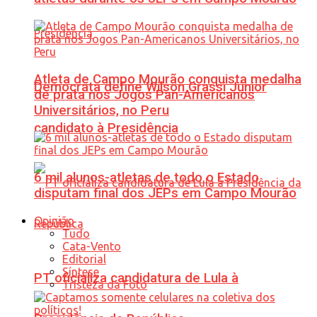
Atleta de Campo Mourão conquista medalha
Democrata define Wilson Grassi Júnior
de prata nos Jogos Pan-Americanos
Universitários, no Peru
candidato à Presidência
6 mil alunos-atletas de todo o Estado
disputam final dos JEPs em Campo Mourão
Opinião
Tudo
Cata-Vento
Editorial
Síntese
PT oficializa candidatura de Lula à
Tristeza da Foto