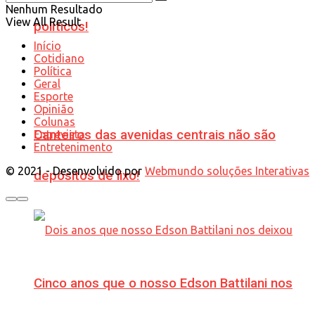
Nenhum Resultado
View All Result
políticos!
Início
Cotidiano
Política
Geral
Esporte
Opinião
Colunas
Canteiros das avenidas centrais não são
Entrevista
Entretenimento
© 2021 - Desenvolvido por
Webmundo soluções Interativas
depósitos de lixo!
Cinco anos que o nosso Edson Battilani nos