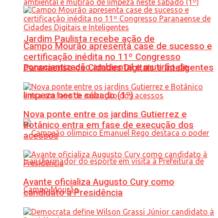
Jardim Paulista recebe ação de
Campo Mourão apresenta case de sucesso e
certificação inédita no 11º Congresso
conscientização ambiental e mutirão de
Paranaense de Cidades Digitais e Inteligentes
limpeza neste sábado (1º)
Nova ponte entre os jardins Gutierrez e
Botânico entra em fase de execução dos
acessos
Avante oficializa Augusto Cury como
candidato à Presidência