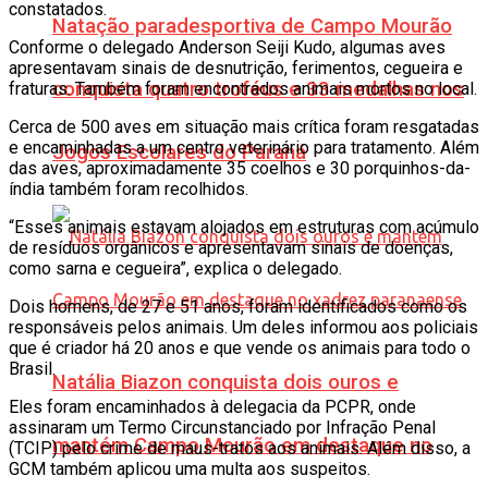
constatados.
Natação paradesportiva de Campo Mourão
Conforme o delegado Anderson Seiji Kudo, algumas aves
apresentavam sinais de desnutrição, ferimentos, cegueira e
conquista quatro troféus e 33 medalhas nos
fraturas. Também foram encontrados animais mortos no local.
Cerca de 500 aves em situação mais crítica foram resgatadas
e encaminhadas a um centro veterinário para tratamento. Além
Jogos Escolares do Paraná
das aves, aproximadamente 35 coelhos e 30 porquinhos-da-
índia também foram recolhidos.
“Esses animais estavam alojados em estruturas com acúmulo
de resíduos orgânicos e apresentavam sinais de doenças,
como sarna e cegueira”, explica o delegado.
Dois homens, de 27 e 51 anos, foram identificados como os
responsáveis pelos animais. Um deles informou aos policiais
que é criador há 20 anos e que vende os animais para todo o
Brasil.
Natália Biazon conquista dois ouros e
Eles foram encaminhados à delegacia da PCPR, onde
assinaram um Termo Circunstanciado por Infração Penal
mantém Campo Mourão em destaque no
(TCIP) pelo crime de maus-tratos aos animais. Além disso, a
GCM também aplicou uma multa aos suspeitos.