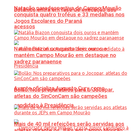
Natação paradesportiva de Campo Mourão
Botânico entra em fase de execução dos
conquista quatro troféus e 33 medalhas nos
Jogos Escolares do Paraná
acessos
Natália Biazon conquista dois ouros e
mantém Campo Mourão em destaque no
xadrez paranaense
Avante oficializa Augusto Cury como
Bolão: Nos preparativos para o Jocopar,
atletas do SinConCam são campeões
candidato à Presidência
Mais de 40 mil refeições serão servidas aos
atletas durante os JEPs em Campo Mourão