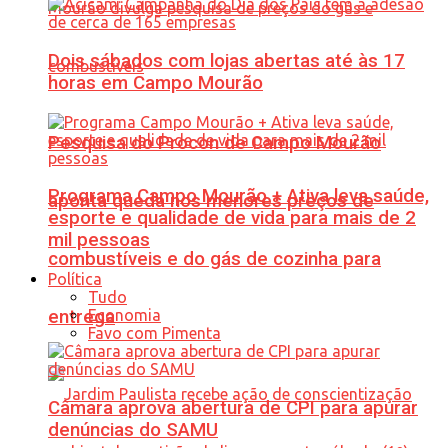
Dois sábados com lojas abertas até às 17
horas em Campo Mourão
Pesquisa do Procon de Campo Mourão
Programa Campo Mourão + Ativa leva saúde,
aponta queda nos menores preços de
esporte e qualidade de vida para mais de 2
mil pessoas
combustíveis e do gás de cozinha para
Política
Tudo
Economia
entrega
Favo com Pimenta
Câmara aprova abertura de CPI para apurar
denúncias do SAMU