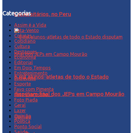
Categorias
Universitários, no Peru
Assim é a Vida
Cata-Vento
Colunas
Cotidiano
Cultura
Destaques
Economia
Editorial
Em Dois Tempos
Entretenimento
6 mil alunos-atletas de todo o Estado
Entrevista
Esporte
Favo com Pimenta
disputam final dos JEPs em Campo Mourão
Foto Expressão…
Foto Piada
Geral
Lazer
Opinião
Opinião
Política
Ponto Social
Saúde