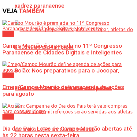
xadrez paranaense
VEJA
TAMBÉM
Geral
Campo Mourão é premiada no 11º Congresso
Paranaense de Cidades Digitais e Inteligentes
Bolão: Nos preparativos para o Jocopar,
Geral
Cmeg/Campo Mourão define agenda de ações
atletas do SinConCam são campeões
para agosto
Geral
Dia dos Pais: Lojas de Campo Mourão abertas até
às 22 horas nesta sexta-feira