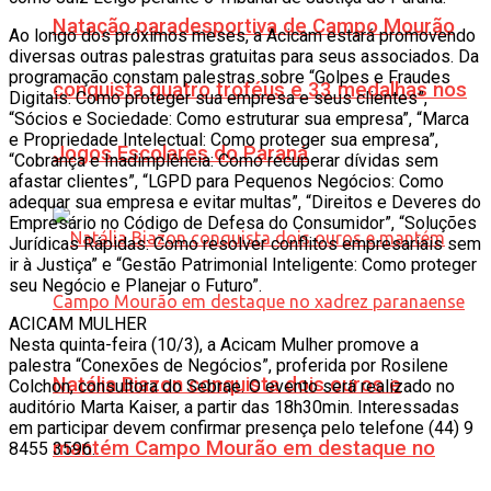
Natação paradesportiva de Campo Mourão
Ao longo dos próximos meses, a Acicam estará promovendo
diversas outras palestras gratuitas para seus associados. Da
programação constam palestras sobre “Golpes e Fraudes
conquista quatro troféus e 33 medalhas nos
Digitais: Como proteger sua empresa e seus clientes”,
“Sócios e Sociedade: Como estruturar sua empresa”, “Marca
e Propriedade Intelectual: Como proteger sua empresa”,
Jogos Escolares do Paraná
“Cobrança e Inadimplência: Como recuperar dívidas sem
afastar clientes”, “LGPD para Pequenos Negócios: Como
adequar sua empresa e evitar multas”, “Direitos e Deveres do
Empresário no Código de Defesa do Consumidor”, “Soluções
Jurídicas Rápidas: Como resolver conflitos empresariais sem
ir à Justiça” e “Gestão Patrimonial Inteligente: Como proteger
seu Negócio e Planejar o Futuro”.
ACICAM MULHER
Nesta quinta-feira (10/3), a Acicam Mulher promove a
palestra “Conexões de Negócios”, proferida por Rosilene
Natália Biazon conquista dois ouros e
Colchon, consultora do Sebrae. O evento será realizado no
auditório Marta Kaiser, a partir das 18h30min. Interessadas
em participar devem confirmar presença pelo telefone (44) 9
mantém Campo Mourão em destaque no
8455 3596.