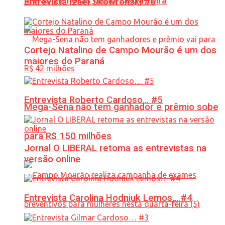
até às 22 horas nesta sexta-feira
Entrevista Izael Skowronski #6
Cortejo Natalino de Campo Mourão é um dos
maiores do Paraná
Entrevista Roberto Cardoso… #5
Mega-Sena não tem ganhador e prêmio sobe
para R$ 150 milhões
Jornal O LIBERAL retoma as entrevistas na
versão online
Entrevista Carolina Hodniuk Lemos… #4