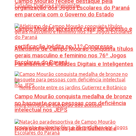
Campo Mourão recebe destaque pela
organização dos Jogos Escolares do Paraná
em parceria com o Governo do Estado
Campo Mourão apresenta case de sucesso e
certificação inédita no 11º Congresso
Atletismo de Campo Mourão conquista títulos
gerais masculino e feminino nos 76º Jogos
Escolares do Paraná
Paranaense de Cidades Digitais e Inteligentes
Campo Mourão conquista medalha de bronze
no basquete para pessoas com deficiência
intelectual nos JEPS
Nova ponte entre os jardins Gutierrez e