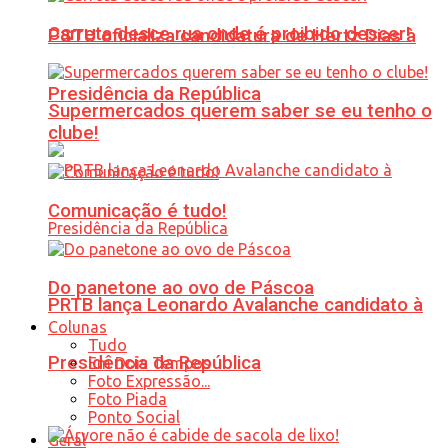
Carreta desce rua onde é proibido descer!
PSTU oficializa candidatura de Hertz Dias à
Presidência da República
Supermercados querem saber se eu tenho o
clube!
Comunicação é tudo!
Do panetone ao ovo de Páscoa
PRTB lança Leonardo Avalanche candidato à
Colunas
Tudo
Presidência da República
Em Dois Tempos
Foto Expressão...
Foto Piada
Ponto Social
Geral