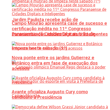
Jardim Paulista recebe ação de
Campo Mourão apresenta case de sucesso e
certificação inédita no 11º Congresso
conscientização ambiental e mutirão de
Paranaense de Cidades Digitais e Inteligentes
limpeza neste sábado (1º)
Nova ponte entre os jardins Gutierrez e
Botânico entra em fase de execução dos
acessos
Avante oficializa Augusto Cury como
candidato à Presidência