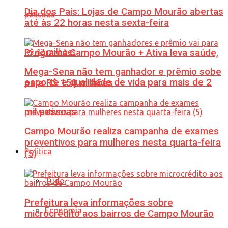
Dia dos Pais: Lojas de Campo Mourão abertas
até às 22 horas nesta sexta-feira
Programa Campo Mourão + Ativa leva saúde,
Mega-Sena não tem ganhador e prêmio sobe
esporte e qualidade de vida para mais de 2
para R$ 150 milhões
mil pessoas
Campo Mourão realiza campanha de exames
preventivos para mulheres nesta quarta-feira
Política
(5)
Tudo
Prefeitura leva informações sobre
Economia
microcrédito aos bairros de Campo Mourão