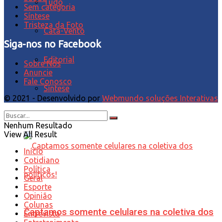
Tudo
Sem categoria
Síntese
Tristeza da Foto
Cata-Vento
Siga-nos no Facebook
Editorial
Sobre Nós
Anuncie
Fale Conosco
Síntese
© 2021 - Desenvolvido por
Webmundo soluções Interativas
Tristeza da Foto
Nenhum Resultado
View All Result
Início
Cotidiano
Política
Geral
Esporte
Opinião
Colunas
Captamos somente celulares na coletiva dos
Entrevista