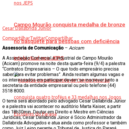
Campo Mourão conquista medalha de bronze
Cesar Dallabrida Júnior
Compartilhar
Twittar
Compartilhar
no basquete para pessoas com deficiência
Assessoria de Comunicação
–
Acicam
intelectual nos JEPS
A Associação Comercial e Industrial de Campo Mourão
(Acicam) promove na noite desta quarta-feira (9/4) a palestra
“Contratos Empresariais – O que todo empresário precisa
saber para evitar problemas”. Ainda restam algumas vagas e
os interessados em participar devem se inscrever junto a
secretaria da entidade empresarial ou pelo telefone (44)
3518 8000.
O tema será abordado pelo advogado Cesar Dallabrida Júnior
e a palestra vai acontecer no auditório Marta Kaiser, a partir
das 18h30min. Doutor em Direito e Mestre em Ciências
Jurídicas, Cesar Dallabrida Júnior é Sócio Administrador da
Dallabrida Advogados e atua ainda como professor e também
como Juiz Leigo perante o Tribunal de Justiça do Paraná.