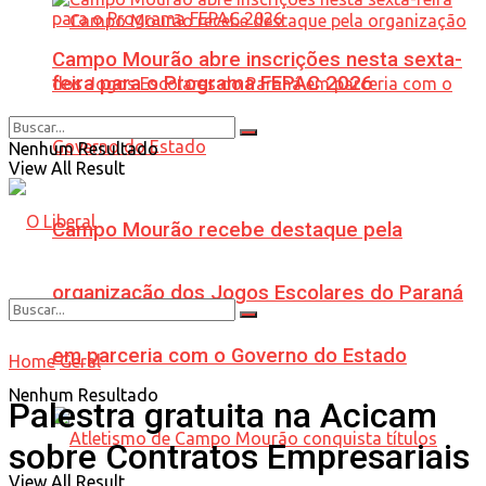
Campo Mourão abre inscrições nesta sexta-
feira para o Programa FEPAC 2026
Nenhum Resultado
View All Result
Campo Mourão recebe destaque pela
organização dos Jogos Escolares do Paraná
em parceria com o Governo do Estado
Home
Geral
Nenhum Resultado
Palestra gratuita na Acicam
sobre Contratos Empresariais
View All Result