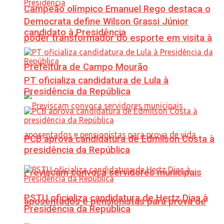
Campeão olímpico Emanuel Rego destaca o
Democrata define Wilson Grassi Júnior
candidato à Presidência
poder transformador do esporte em visita à
Prefeitura de Campo Mourão
PT oficializa candidatura de Lula à
Presidência da República
PCB aprova candidatura de Edmilson Costa à
presidência da República
Previscam convoca servidores municipais
PSTU oficializa candidatura de Hertz Dias à
aposentados e pensionistas para prova de
Presidência da República