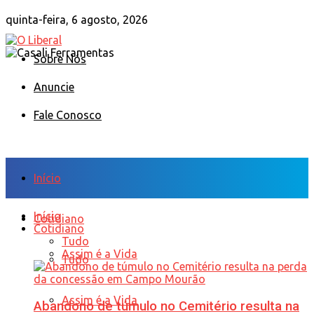
quinta-feira, 6 agosto, 2026
Sobre Nós
Anuncie
Fale Conosco
Início
Início
Cotidiano
Cotidiano
Tudo
Assim é a Vida
Tudo
Assim é a Vida
Abandono de túmulo no Cemitério resulta na