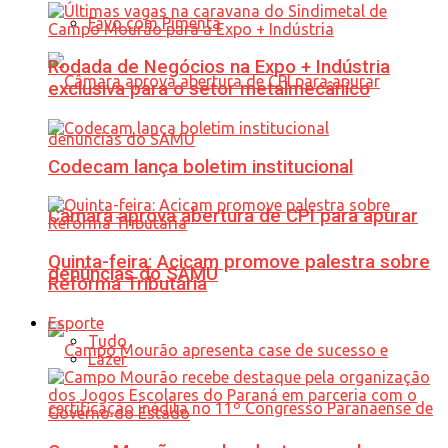
Favo com Pimenta
Rodada de Negócios na Expo + Indústria
exclusiva para o setor metalmecânico
Codecam lança boletim institucional
Câmara aprova abertura de CPI para apurar
Quinta-feira: Acicam promove palestra sobre
denúncias do SAMU
Reforma Tributária
Esporte
Tudo
Lazer