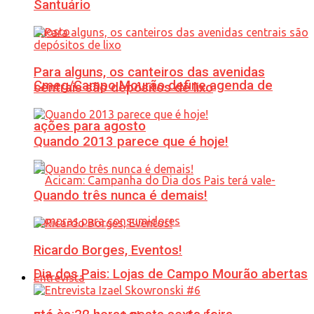
Santuário
Para alguns, os canteiros das avenidas
Cmeg/Campo Mourão define agenda de
centrais são depósitos de lixo
ações para agosto
Quando 2013 parece que é hoje!
Quando três nunca é demais!
Ricardo Borges, Eventos!
Dia dos Pais: Lojas de Campo Mourão abertas
Entrevista