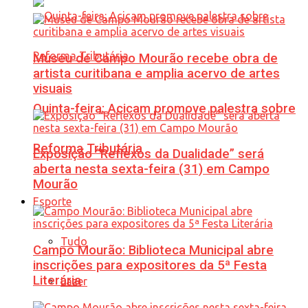
Museu de Campo Mourão recebe obra de
artista curitibana e amplia acervo de artes
visuais
Quinta-feira: Acicam promove palestra sobre
Reforma Tributária
Exposição “Reflexos da Dualidade” será
aberta nesta sexta-feira (31) em Campo
Mourão
Esporte
Tudo
Campo Mourão: Biblioteca Municipal abre
inscrições para expositores da 5ª Festa
Literária
Lazer