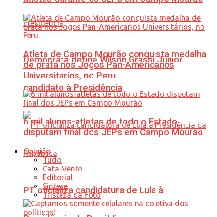
Atleta de Campo Mourão conquista medalha
Democrata define Wilson Grassi Júnior
de prata nos Jogos Pan-Americanos
Universitários, no Peru
candidato à Presidência
6 mil alunos-atletas de todo o Estado
disputam final dos JEPs em Campo Mourão
Opinião
Tudo
Cata-Vento
Editorial
Síntese
PT oficializa candidatura de Lula à
Tristeza da Foto