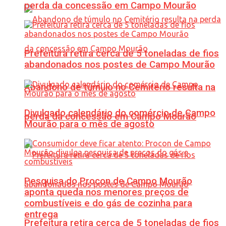
perda da concessão em Campo Mourão
Prefeitura retira cerca de 5 toneladas de fios
abandonados nos postes de Campo Mourão
Abandono de túmulo no Cemitério resulta na
Divulgado calendário do comércio de Campo
perda da concessão em Campo Mourão
Mourão para o mês de agosto
Pesquisa do Procon de Campo Mourão
aponta queda nos menores preços de
combustíveis e do gás de cozinha para
entrega
Prefeitura retira cerca de 5 toneladas de fios