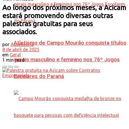
Ao longo dos próximos meses, a Acicam
estará promovendo diversas outras
palestras gratuitas para seus
associados.
Atletismo de Campo Mourão conquista títulos
por
Assessoria
8 de abril de 2025
em
Geral
gerais masculino e feminino nos 76º Jogos
1 min read
Escolares do Paraná