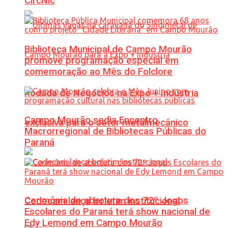
CircNic
Biblioteca Municipal de Campo Mourão
promove programação especial em
comemoração ao Mês do Folclore
Rodada de Negócios na Expo + Indústria
Campo Mourão sedia Encontro
exclusiva para o setor metalmecânico
Macrorregional de Bibliotecas Públicas do
Paraná
Cerimônia de abertura dos 72º Jogos
Codecam lança boletim institucional
Escolares do Paraná terá show nacional de
Edy Lemond em Campo Mourão