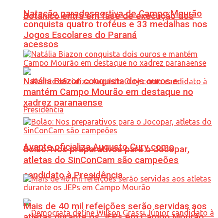
Natação paradesportiva de Campo Mourão
Botânico entra em fase de execução dos
conquista quatro troféus e 33 medalhas nos
Jogos Escolares do Paraná
acessos
Natália Biazon conquista dois ouros e
mantém Campo Mourão em destaque no
xadrez paranaense
Avante oficializa Augusto Cury como
Bolão: Nos preparativos para o Jocopar,
atletas do SinConCam são campeões
candidato à Presidência
Mais de 40 mil refeições serão servidas aos
atletas durante os JEPs em Campo Mourão