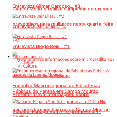
Entrevista Gilmar Cardoso… #3
Campo Mourão realiza campanha de exames
preventivos para mulheres nesta quarta-feira
Entrevista Jair Elias… #2
(5)
Entrevista Diego Reis… #1
Entretenimento
Tudo
Cultura
Encontro Macrorregional de Bibliotecas
Públicas do Paraná em Campo Mourão
Prefeitura leva informações sobre
microcrédito aos bairros de Campo Mourão
Sábado: Espaço Sou Arte promove o 4º