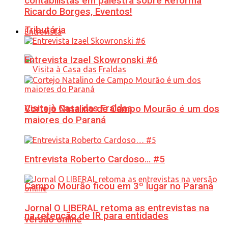
contabilistas em palestra sobre Reforma
Ricardo Borges, Eventos!
Tributária
Entrevista
Entrevista Izael Skowronski #6
Visita à Casa das Fraldas
Cortejo Natalino de Campo Mourão é um dos
maiores do Paraná
Entrevista Roberto Cardoso… #5
Campo Mourão ficou em 3º lugar no Paraná
Jornal O LIBERAL retoma as entrevistas na
na retenção de IR para entidades
versão online