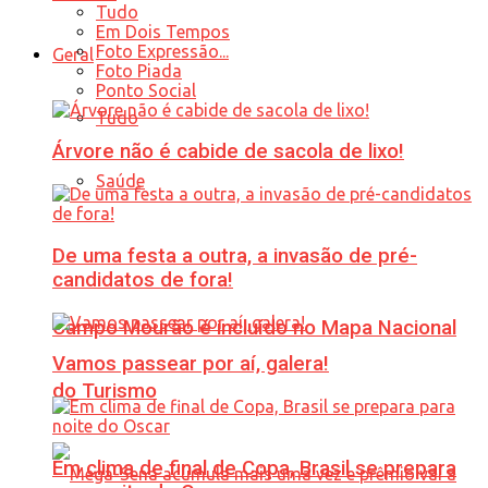
Tudo
Em Dois Tempos
Foto Expressão...
Geral
Foto Piada
Ponto Social
Tudo
Árvore não é cabide de sacola de lixo!
Saúde
De uma festa a outra, a invasão de pré-
candidatos de fora!
Campo Mourão é incluído no Mapa Nacional
Vamos passear por aí, galera!
do Turismo
Em clima de final de Copa, Brasil se prepara