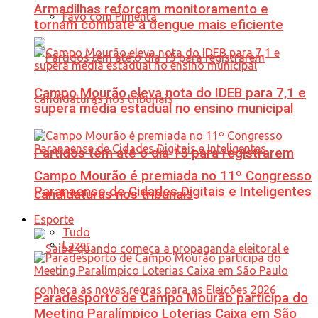
Armadilhas reforçam monitoramento e
Favo com Pimenta
tornam combate à dengue mais eficiente
Campo Mourão eleva nota do IDEB para 7,1 e
supera média estadual no ensino municipal
Partidos têm até o dia 15 para registrarem
Campo Mourão é premiada no 11º Congresso
Paranaense de Cidades Digitais e Inteligentes
candidaturas nos tribunais
Esporte
Tudo
Lazer
Paradesporto de Campo Mourão participa do
Meeting Paralímpico Loterias Caixa em São