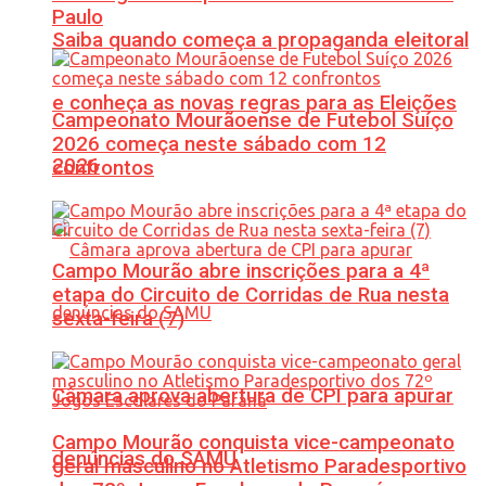
Paulo
Saiba quando começa a propaganda eleitoral
e conheça as novas regras para as Eleições
Campeonato Mourãoense de Futebol Suíço
2026 começa neste sábado com 12
2026
confrontos
Campo Mourão abre inscrições para a 4ª
etapa do Circuito de Corridas de Rua nesta
sexta-feira (7)
Câmara aprova abertura de CPI para apurar
Campo Mourão conquista vice-campeonato
denúncias do SAMU
geral masculino no Atletismo Paradesportivo