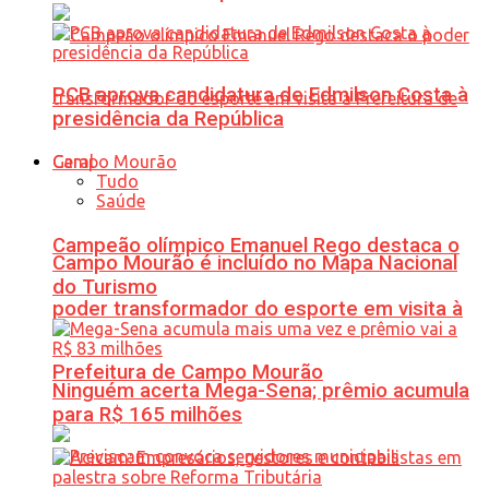
PCB aprova candidatura de Edmilson Costa à
presidência da República
Geral
Tudo
Saúde
Campeão olímpico Emanuel Rego destaca o
Campo Mourão é incluído no Mapa Nacional
do Turismo
poder transformador do esporte em visita à
Prefeitura de Campo Mourão
Ninguém acerta Mega-Sena; prêmio acumula
para R$ 165 milhões