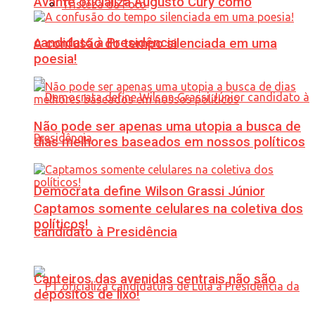
Avante oficializa Augusto Cury como
Tristeza da Foto
candidato à Presidência
A confusão do tempo silenciada em uma
poesia!
Não pode ser apenas uma utopia a busca de
dias melhores baseados em nossos políticos
Democrata define Wilson Grassi Júnior
Captamos somente celulares na coletiva dos
políticos!
candidato à Presidência
Canteiros das avenidas centrais não são
depósitos de lixo!