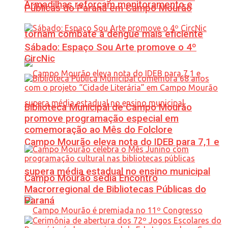
Armadilhas reforçam monitoramento e
Públicas do Paraná em Campo Mourão
tornam combate à dengue mais eficiente
Sábado: Espaço Sou Arte promove o 4º
CircNic
Biblioteca Municipal de Campo Mourão
promove programação especial em
comemoração ao Mês do Folclore
Campo Mourão eleva nota do IDEB para 7,1 e
supera média estadual no ensino municipal
Campo Mourão sedia Encontro
Macrorregional de Bibliotecas Públicas do
Paraná