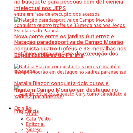
no basquete para pessoas com deficiência
intelectual nos JEPS
Nova ponte entre os jardins Gutierrez e
Natação paradesportiva de Campo Mourão
conquista quatro troféus e 33 medalhas nos
Botânico entra em fase de execução dos
Jogos Escolares do Paraná
acessos
Natália Biazon conquista dois ouros e
mantém Campo Mourão em destaque no
xadrez paranaense
Opinião
Tudo
Cata-Vento
Editorial
Síntese