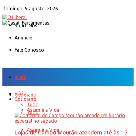
domingo, 9 agosto, 2026
Sobre Nós
Anuncie
Fale Conosco
Início
Início
Cotidiano
Cotidiano
Tudo
Assim é a Vida
Tudo
Assim é a Vida
Lojas de Campo Mourão atendem até às 17