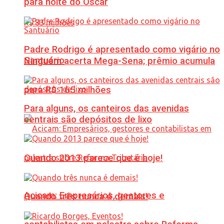
para noite do Oscar
Padre Rodrigo é apresentado como vigário no
Santuário
Ninguém acerta Mega-Sena; prêmio acumula
para R$ 165 milhões
Para alguns, os canteiros das avenidas
centrais são depósitos de lixo
Quando 2013 parece que é hoje!
Acicam: Empresários, gestores e
Quando três nunca é demais!