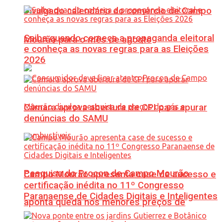
Divulgado calendário do comércio de Campo
Saiba quando começa a propaganda eleitoral
Mourão para o mês de agosto
e conheça as novas regras para as Eleições
2026
Câmara aprova abertura de CPI para apurar
denúncias do SAMU
Pesquisa do Procon de Campo Mourão
Campo Mourão apresenta case de sucesso e
certificação inédita no 11º Congresso
Paranaense de Cidades Digitais e Inteligentes
aponta queda nos menores preços de