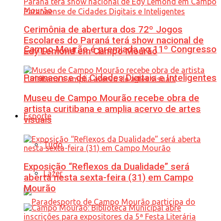
Cerimônia de abertura dos 72º Jogos
Escolares do Paraná terá show nacional de
Campo Mourão é premiada no 11º Congresso
Edy Lemond em Campo Mourão
Paranaense de Cidades Digitais e Inteligentes
Museu de Campo Mourão recebe obra de
artista curitibana e amplia acervo de artes
Esporte
visuais
Tudo
Exposição “Reflexos da Dualidade” será
Lazer
aberta nesta sexta-feira (31) em Campo
Mourão