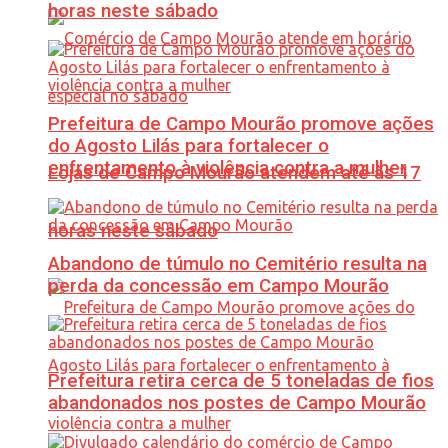
horas neste sábado
Prefeitura de Campo Mourão promove ações
do Agosto Lilás para fortalecer o
enfrentamento à violência contra a mulher
Lojas de Campo Mourão atendem até às 17
horas neste sábado
Abandono de túmulo no Cemitério resulta na
perda da concessão em Campo Mourão
Prefeitura retira cerca de 5 toneladas de fios
abandonados nos postes de Campo Mourão