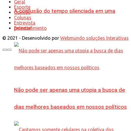
Geral
Esporte
A confusão do tempo silenciada em uma
Opinião
Colunas
Entrevista
poesia!
Entretenimento
© 2021 - Desenvolvido por
Webmundo soluções Interativas
Não pode ser apenas uma utopia a busca de
dias melhores baseados em nossos políticos