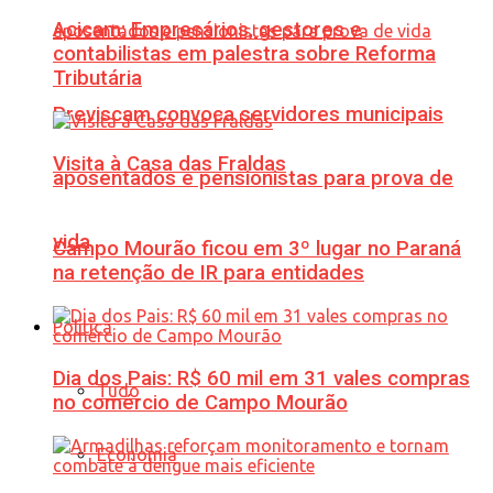
Acicam: Empresários, gestores e
contabilistas em palestra sobre Reforma
Tributária
Previscam convoca servidores municipais
Visita à Casa das Fraldas
aposentados e pensionistas para prova de
vida
Campo Mourão ficou em 3º lugar no Paraná
na retenção de IR para entidades
Política
Dia dos Pais: R$ 60 mil em 31 vales compras
Tudo
no comércio de Campo Mourão
Economia