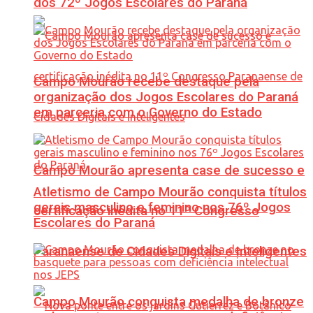
dos 72º Jogos Escolares do Paraná
Campo Mourão recebe destaque pela
organização dos Jogos Escolares do Paraná
em parceria com o Governo do Estado
Campo Mourão apresenta case de sucesso e
Atletismo de Campo Mourão conquista títulos
gerais masculino e feminino nos 76º Jogos
certificação inédita no 11º Congresso
Escolares do Paraná
Paranaense de Cidades Digitais e Inteligentes
Campo Mourão conquista medalha de bronze