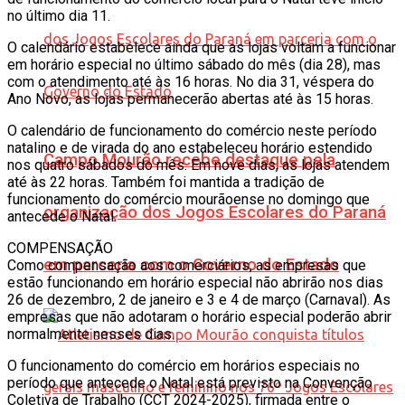
no último dia 11.
O calendário estabelece ainda que as lojas voltam a funcionar
em horário especial no último sábado do mês (dia 28), mas
com o atendimento até às 16 horas. No dia 31, véspera do
Ano Novo, as lojas permanecerão abertas até às 15 horas.
O calendário de funcionamento do comércio neste período
natalino e de virada do ano estabeleceu horário estendido
Campo Mourão recebe destaque pela
nos quatro sábados do mês. Em nove dias, as lojas atendem
até às 22 horas. Também foi mantida a tradição de
funcionamento do comércio mourãoense no domingo que
organização dos Jogos Escolares do Paraná
antecede o Natal.
COMPENSAÇÃO
em parceria com o Governo do Estado
Como compensação aos comerciários, as empresas que
estão funcionando em horário especial não abrirão nos dias
26 de dezembro, 2 de janeiro e 3 e 4 de março (Carnaval). As
empresas que não adotaram o horário especial poderão abrir
normalmente nesses dias.
O funcionamento do comércio em horários especiais no
período que antecede o Natal está previsto na Convenção
Coletiva de Trabalho (CCT 2024-2025), firmada entre o