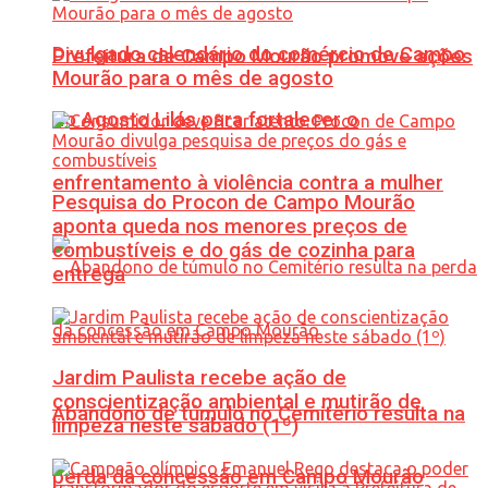
Divulgado calendário do comércio de Campo
Prefeitura de Campo Mourão promove ações
Mourão para o mês de agosto
do Agosto Lilás para fortalecer o
enfrentamento à violência contra a mulher
Pesquisa do Procon de Campo Mourão
aponta queda nos menores preços de
combustíveis e do gás de cozinha para
entrega
Jardim Paulista recebe ação de
conscientização ambiental e mutirão de
Abandono de túmulo no Cemitério resulta na
limpeza neste sábado (1º)
perda da concessão em Campo Mourão