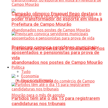
Campeão olímpico Emanuel Rego destaca o
poder transformador do esporte em visita à
Prefeitura de Campo Mourão
Previscam convoca servidores municipais
Prefeitura retira cerca de 5 toneladas de fios
aposentados e pensionistas para prova de
vida
abandonados nos postes de Campo Mourão
Política
Tudo
Economia
Favo com Pimenta
Partidos têm até o dia 15 para registrarem
candidaturas nos tribunais