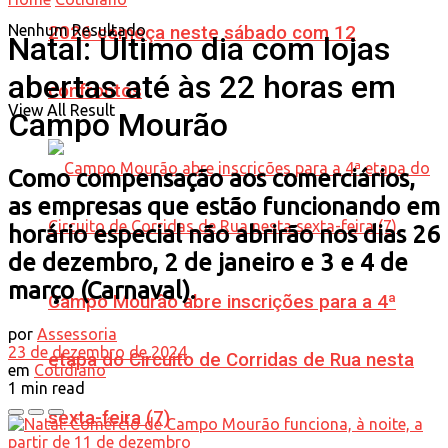
Nenhum Resultado
2026 começa neste sábado com 12
Natal: Último dia com lojas
abertas até às 22 horas em
confrontos
View All Result
Campo Mourão
Como compensação aos comerciários,
as empresas que estão funcionando em
horário especial não abrirão nos dias 26
de dezembro, 2 de janeiro e 3 e 4 de
março (Carnaval).
Campo Mourão abre inscrições para a 4ª
por
Assessoria
23 de dezembro de 2024
etapa do Circuito de Corridas de Rua nesta
em
Cotidiano
1 min read
sexta-feira (7)