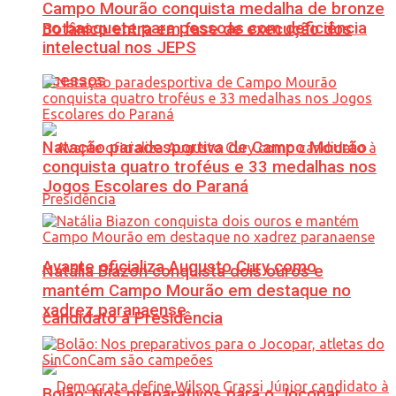
Campo Mourão conquista medalha de bronze
no basquete para pessoas com deficiência
Botânico entra em fase de execução dos
intelectual nos JEPS
acessos
Natação paradesportiva de Campo Mourão
conquista quatro troféus e 33 medalhas nos
Jogos Escolares do Paraná
Avante oficializa Augusto Cury como
Natália Biazon conquista dois ouros e
mantém Campo Mourão em destaque no
xadrez paranaense
candidato à Presidência
Bolão: Nos preparativos para o Jocopar,