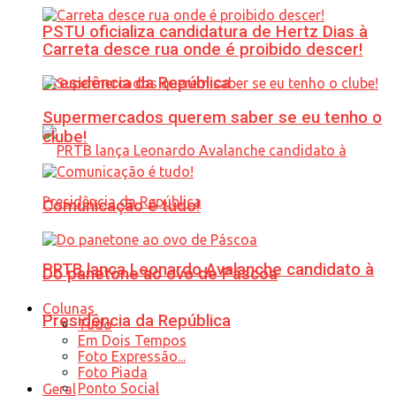
PSTU oficializa candidatura de Hertz Dias à
Carreta desce rua onde é proibido descer!
Presidência da República
Supermercados querem saber se eu tenho o
clube!
Comunicação é tudo!
PRTB lança Leonardo Avalanche candidato à
Do panetone ao ovo de Páscoa
Colunas
Presidência da República
Tudo
Em Dois Tempos
Foto Expressão...
Foto Piada
Ponto Social
Geral