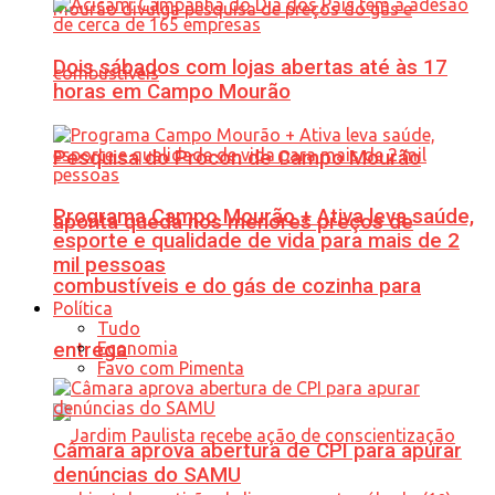
Dois sábados com lojas abertas até às 17
horas em Campo Mourão
Pesquisa do Procon de Campo Mourão
Programa Campo Mourão + Ativa leva saúde,
aponta queda nos menores preços de
esporte e qualidade de vida para mais de 2
mil pessoas
combustíveis e do gás de cozinha para
Política
Tudo
Economia
entrega
Favo com Pimenta
Câmara aprova abertura de CPI para apurar
denúncias do SAMU