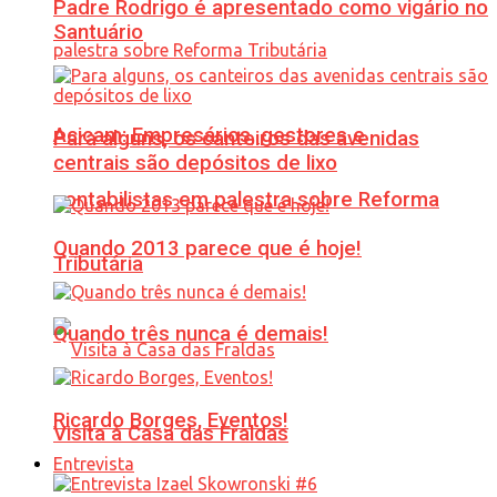
Padre Rodrigo é apresentado como vigário no
Santuário
Acicam: Empresários, gestores e
Para alguns, os canteiros das avenidas
centrais são depósitos de lixo
contabilistas em palestra sobre Reforma
Quando 2013 parece que é hoje!
Tributária
Quando três nunca é demais!
Ricardo Borges, Eventos!
Visita à Casa das Fraldas
Entrevista