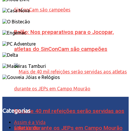
Bolão: Nos preparativos para o Jocopar,
atletas do SinConCam são campeões
Categorias
Mais de 40 mil refeições serão servidas aos
Assim é a Vida
atletas durante os JEPs em Campo Mourão
Cata-Vento