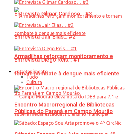
Entrevista Gilmar Cardoso… #3
Entrevista Jair Elias… #2
Armadilhas reforçam monitoramento e
Entrevista Diego Reis… #1
Entretenimento
tornam combate à dengue mais eficiente
Tudo
Cultura
Encontro Macrorregional de Bibliotecas
Públicas do Paraná em Campo Mourão