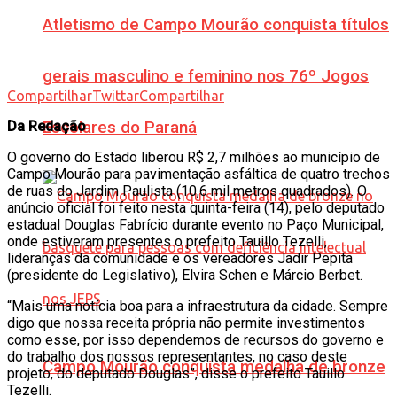
Atletismo de Campo Mourão conquista títulos
gerais masculino e feminino nos 76º Jogos
Compartilhar
Twittar
Compartilhar
Da Redação
Escolares do Paraná
O governo do Estado liberou R$ 2,7 milhões ao município de
Campo Mourão para pavimentação asfáltica de quatro trechos
de ruas do Jardim Paulista (10,6 mil metros quadrados). O
anúncio oficial foi feito nesta quinta-feira (14), pelo deputado
estadual Douglas Fabrício durante evento no Paço Municipal,
onde estiveram presentes o prefeito Tauillo Tezelli,
lideranças da comunidade e os vereadores Jadir Pepita
(presidente do Legislativo), Elvira Schen e Márcio Berbet.
“Mais uma notícia boa para a infraestrutura da cidade. Sempre
digo que nossa receita própria não permite investimentos
como esse, por isso dependemos de recursos do governo e
do trabalho dos nossos representantes, no caso deste
Campo Mourão conquista medalha de bronze
projeto, do deputado Douglas”, disse o prefeito Tauillo
Tezelli.