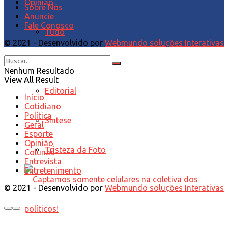
Opinião
Sobre Nós
Anuncie
Fale Conosco
Tudo
© 2021 - Desenvolvido por
Webmundo soluções Interativas
Cata-Vento
Nenhum Resultado
View All Result
Editorial
Início
Cotidiano
Política
Síntese
Geral
Esporte
Opinião
Tristeza da Foto
Colunas
Entrevista
Entretenimento
© 2021 - Desenvolvido por
Webmundo soluções Interativas