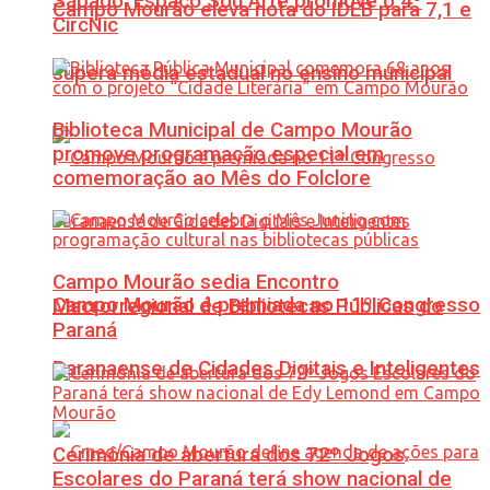
Sábado: Espaço Sou Arte promove o 4º
Campo Mourão eleva nota do IDEB para 7,1 e
CircNic
supera média estadual no ensino municipal
Biblioteca Municipal de Campo Mourão
promove programação especial em
comemoração ao Mês do Folclore
Campo Mourão sedia Encontro
Campo Mourão é premiada no 11º Congresso
Macrorregional de Bibliotecas Públicas do
Paraná
Paranaense de Cidades Digitais e Inteligentes
Cerimônia de abertura dos 72º Jogos
Escolares do Paraná terá show nacional de