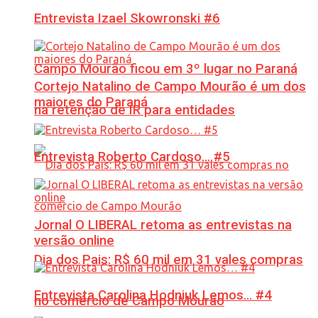
Entrevista Izael Skowronski #6
Campo Mourão ficou em 3º lugar no Paraná
Cortejo Natalino de Campo Mourão é um dos
maiores do Paraná
na retenção de IR para entidades
Entrevista Roberto Cardoso… #5
Jornal O LIBERAL retoma as entrevistas na
versão online
Dia dos Pais: R$ 60 mil em 31 vales compras
Entrevista Carolina Hodniuk Lemos… #4
no comércio de Campo Mourão