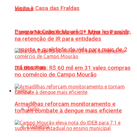
Visita à Casa das Fraldas
Programa Campo Mourão + Ativa leva saúde,
Campo Mourão ficou em 3º lugar no Paraná
na retenção de IR para entidades
esporte e qualidade de vida para mais de 2
mil pessoas
Dia dos Pais: R$ 60 mil em 31 vales compras
no comércio de Campo Mourão
Política
Armadilhas reforçam monitoramento e
Tudo
tornam combate à dengue mais eficiente
Economia