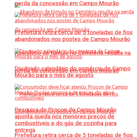
perda da concessão em Campo Mourão
Prefeitura retira cerca de 5 toneladas de fios
abandonados nos postes de Campo Mourão
Abandono de túmulo no Cemitério resulta na
Divulgado calendário do comércio de Campo
perda da concessão em Campo Mourão
Mourão para o mês de agosto
Pesquisa do Procon de Campo Mourão
aponta queda nos menores preços de
combustíveis e do gás de cozinha para
entrega
Prefeitura retira cerca de 5 toneladas de fios