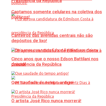
Presidência da República
Captamos somente celulares na coletiva dos
políticos!
Canteiros das avenidas centrais não são
depósitos de lixo!
PCB aprova candidatura de Edmilson Costa à
Cinco anos que o nosso Edson Battilani nos
deixou!
presidência da República
Que saudade do tempo antigo!
O artista José Rico nunca morrerá!