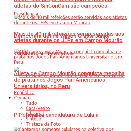
atletas do SinConCam são campeões
Mais de 40 mil refeições serão servidas aos
Democrata define Wilson Grassi Júnior
atletas durante os JEPs em Campo Mourão
candidato à Presidência
Atleta de Campo Mourão conquista medalha
de prata nos Jogos Pan-Americanos
Universitários, no Peru
Opinião
Tudo
Cata-Vento
Editorial
PT oficializa candidatura de Lula à
Síntese
Tristeza da Foto