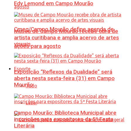
Edy Lemond em Campo Mourão
Cmeg/Campo Mourão define agenda de
Museu de Campo Mourão recebe obra de
artista curitibana e amplia acervo de artes
visuais
ações para agosto
Esporte
Exposição “Reflexos da Dualidade” será
aberta nesta sexta-feira (31) em Campo
Mourão
Tudo
Lazer
Campo Mourão: Biblioteca Municipal abre
inscrições para expositores da 5ª Festa
Literária