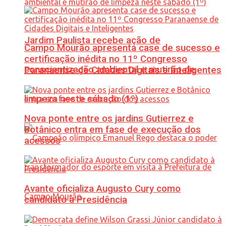
Jardim Paulista recebe ação de
Campo Mourão apresenta case de sucesso e
certificação inédita no 11º Congresso
conscientização ambiental e mutirão de
Paranaense de Cidades Digitais e Inteligentes
limpeza neste sábado (1º)
Nova ponte entre os jardins Gutierrez e
Botânico entra em fase de execução dos
acessos
Avante oficializa Augusto Cury como
candidato à Presidência