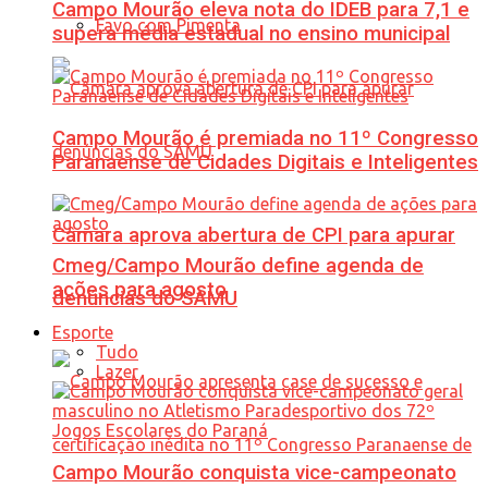
Campo Mourão eleva nota do IDEB para 7,1 e
Favo com Pimenta
supera média estadual no ensino municipal
Campo Mourão é premiada no 11º Congresso
Paranaense de Cidades Digitais e Inteligentes
Câmara aprova abertura de CPI para apurar
Cmeg/Campo Mourão define agenda de
ações para agosto
denúncias do SAMU
Esporte
Tudo
Lazer
Campo Mourão conquista vice-campeonato