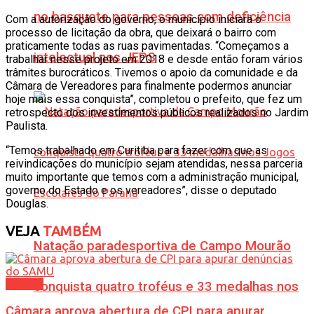
no basquete para pessoas com deficiência
Com a autorização do governo, o município iniciará o
processo de licitação da obra, que deixará o bairro com
praticamente todas as ruas pavimentadas. “Começamos a
intelectual nos JEPS
trabalhar nesse projeto em 2018 e desde então foram vários
trâmites burocráticos. Tivemos o apoio da comunidade e da
Câmara de Vereadores para finalmente podermos anunciar
hoje mais essa conquista”, completou o prefeito, que fez um
retrospecto dos investimentos públicos realizados no Jardim
Paulista.
“Temos trabalhado em Curitiba para fazer com que as
reivindicações do município sejam atendidas, nessa parceria
muito importante que temos com a administração municipal,
governo do Estado e os vereadores”, disse o deputado
Douglas.
VEJA
TAMBÉM
Natação paradesportiva de Campo Mourão
Política
conquista quatro troféus e 33 medalhas nos
Câmara aprova abertura de CPI para apurar