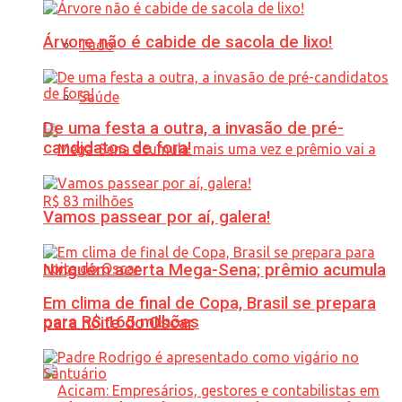
Árvore não é cabide de sacola de lixo!
Tudo
Saúde
De uma festa a outra, a invasão de pré-
candidatos de fora!
Vamos passear por aí, galera!
Ninguém acerta Mega-Sena; prêmio acumula
Em clima de final de Copa, Brasil se prepara
para R$ 165 milhões
para noite do Oscar