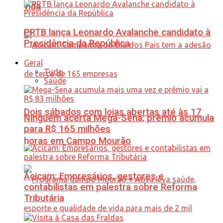
vida
PRTB lança Leonardo Avalanche candidato à
Presidência da República
Geral
Tudo
Saúde
Dois sábados com lojas abertas até às 17
Ninguém acerta Mega-Sena; prêmio acumula
para R$ 165 milhões
horas em Campo Mourão
Acicam: Empresários, gestores e
contabilistas em palestra sobre Reforma
Tributária