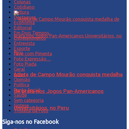
Colunas
Cotidiano
Cultura
Destaques
Economia
Editorial
Em Dois Tempos
Entretenimento
Entrevista
Esporte
Favo com Pimenta
Foto Expressão…
Foto Piada
Geral
Atleta de Campo Mourão conquista medalha
Lazer
Opinião
Política
Ponto Social
de prata nos Jogos Pan-Americanos
Saúde
Sem categoria
Síntese
Universitários, no Peru
Tristeza da Foto
Siga-nos no Facebook