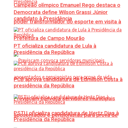
Campeão olímpico Emanuel Rego destaca o
Democrata define Wilson Grassi Júnior
candidato à Presidência
poder transformador do esporte em visita à
Prefeitura de Campo Mourão
PT oficializa candidatura de Lula à
Presidência da República
PCB aprova candidatura de Edmilson Costa à
presidência da República
Previscam convoca servidores municipais
PSTU oficializa candidatura de Hertz Dias à
aposentados e pensionistas para prova de
Presidência da República