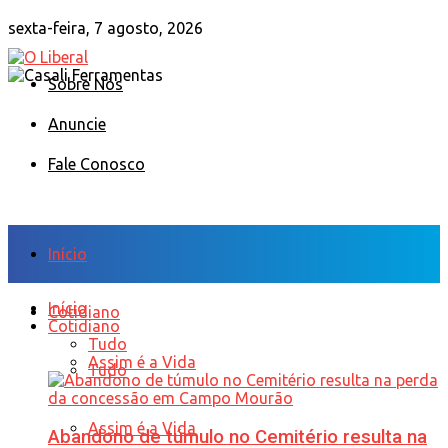
sexta-feira, 7 agosto, 2026
Sobre Nós
Anuncie
Fale Conosco
Início
Início
Cotidiano
Cotidiano
Tudo
Assim é a Vida
Tudo
Assim é a Vida
Abandono de túmulo no Cemitério resulta na