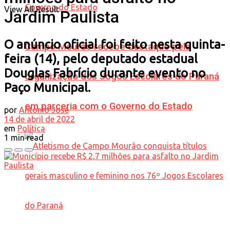
View All Result
Jardim Paulista
O anúncio oficial foi feito nesta quinta-
Campo Mourão recebe destaque pela
feira (14), pelo deputado estadual
Douglas Fabrício durante evento no
organização dos Jogos Escolares do Paraná
Paço Municipal.
em parceria com o Governo do Estado
por
Antonio José
14 de abril de 2022
em
Política
1 min read