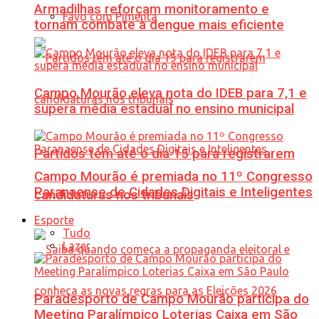
Armadilhas reforçam monitoramento e
Favo com Pimenta
tornam combate à dengue mais eficiente
Campo Mourão eleva nota do IDEB para 7,1 e
supera média estadual no ensino municipal
Partidos têm até o dia 15 para registrarem
Campo Mourão é premiada no 11º Congresso
Paranaense de Cidades Digitais e Inteligentes
candidaturas nos tribunais
Esporte
Tudo
Lazer
Paradesporto de Campo Mourão participa do
Meeting Paralímpico Loterias Caixa em São