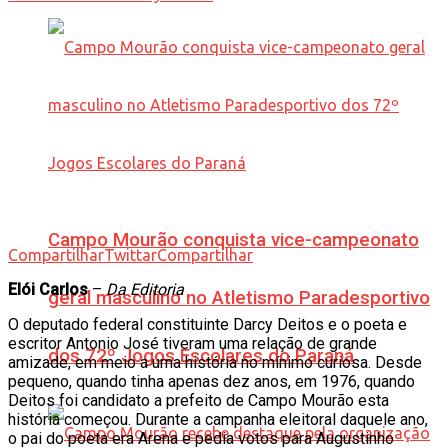
Campo Mourão conquista vice-campeonato
Compartilhar
Twittar
Compartilhar
Elói Carlos
–
Da Editoria
geral masculino no Atletismo Paradesportivo
O deputado federal constituinte Darcy Deitos e o poeta e
escritor Antonio José tiveram uma relação de grande
dos 72º Jogos Escolares do Paraná
amizade, em meio a uma história no mínimo curiosa. Desde
pequeno, quando tinha apenas dez anos, em 1976, quando
Deitos foi candidato a prefeito de Campo Mourão esta
história começou. Durante a campanha eleitoral daquele ano,
o pai do poeta era Arena e pedia votos para Augustinho