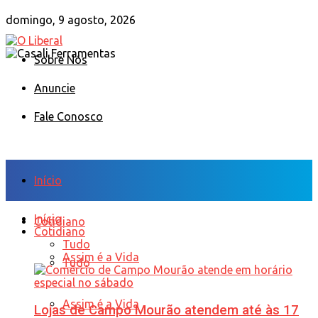
domingo, 9 agosto, 2026
Sobre Nós
Anuncie
Fale Conosco
Início
Início
Cotidiano
Cotidiano
Tudo
Assim é a Vida
Tudo
Assim é a Vida
Lojas de Campo Mourão atendem até às 17