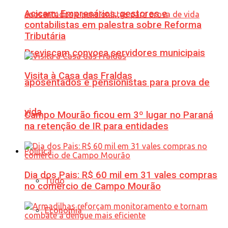
Acicam: Empresários, gestores e
contabilistas em palestra sobre Reforma
Tributária
Previscam convoca servidores municipais
Visita à Casa das Fraldas
aposentados e pensionistas para prova de
vida
Campo Mourão ficou em 3º lugar no Paraná
na retenção de IR para entidades
Política
Dia dos Pais: R$ 60 mil em 31 vales compras
Tudo
no comércio de Campo Mourão
Economia