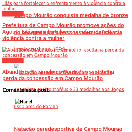
Cotidiano
Campo Mourão conquista medalha de bronze
Prefeitura de Campo Mourão promove ações do
Agosto Lilás para fortalecer o enfrentamento à
no basquete para pessoas com deficiência
violência contra a mulher
intelectual nos JEPS
Cotidiano
Abandono de túmulo no Cemitério resulta na
perda da concessão em Campo Mourão
Comente este post
Natação paradesportiva de Campo Mourão