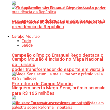
PCB aprova candidatura de Edmilson Costa à
presidência da República
Geral
Tudo
Saúde
Campeão olímpico Emanuel Rego destaca o
Campo Mourão é incluído no Mapa Nacional
do Turismo
poder transformador do esporte em visita à
Prefeitura de Campo Mourão
Ninguém acerta Mega-Sena; prêmio acumula
para R$ 165 milhões