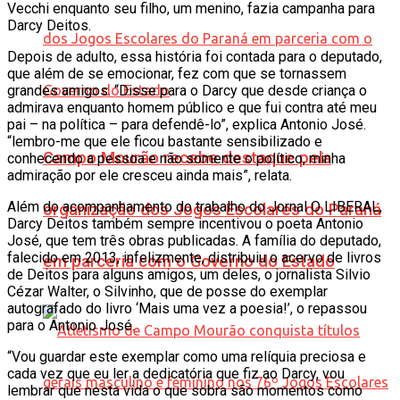
Vecchi enquanto seu filho, um menino, fazia campanha para
Darcy Deitos.
Depois de adulto, essa história foi contada para o deputado,
que além de se emocionar, fez com que se tornassem
grandes amigos. “Disse para o Darcy que desde criança o
admirava enquanto homem público e que fui contra até meu
pai – na política – para defendê-lo”, explica Antonio José.
“lembro-me que ele ficou bastante sensibilizado e
Campo Mourão recebe destaque pela
conhecendo a pessoa e não somente o político, minha
admiração por ele cresceu ainda mais”, relata.
Além do acompanhamento do trabalho do Jornal O LIBERAL,
organização dos Jogos Escolares do Paraná
Darcy Deitos também sempre incentivou o poeta Antonio
José, que tem três obras publicadas. A família do deputado,
falecido em 2013, infelizmente, distribuiu o acervo de livros
em parceria com o Governo do Estado
de Deitos para alguns amigos, um deles, o jornalista Silvio
Cézar Walter, o Silvinho, que de posse do exemplar
autografado do livro ‘Mais uma vez a poesia!’, o repassou
para o Antonio José.
“Vou guardar este exemplar como uma relíquia preciosa e
cada vez que eu ler a dedicatória que fiz ao Darcy, vou
lembrar que nesta vida o que sobra são momentos como