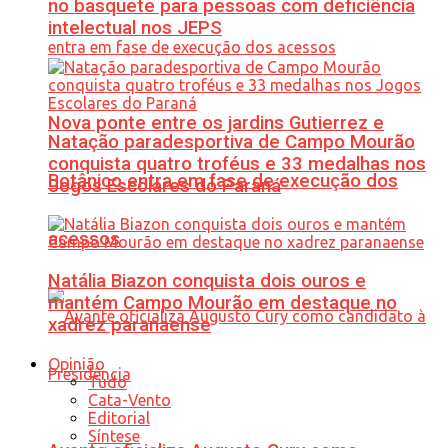
no basquete para pessoas com deficiência
intelectual nos JEPS
Nova ponte entre os jardins Gutierrez e
Natação paradesportiva de Campo Mourão
conquista quatro troféus e 33 medalhas nos
Botânico entra em fase de execução dos
Jogos Escolares do Paraná
acessos
Natália Biazon conquista dois ouros e
mantém Campo Mourão em destaque no
xadrez paranaense
Opinião
Tudo
Cata-Vento
Editorial
Síntese