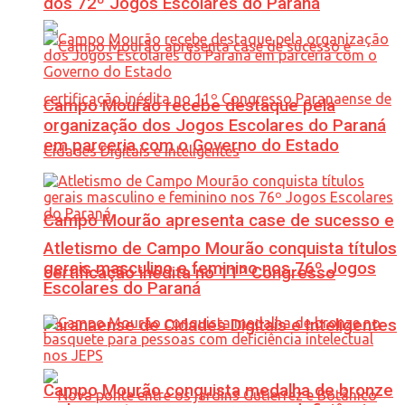
dos 72º Jogos Escolares do Paraná
Campo Mourão recebe destaque pela
organização dos Jogos Escolares do Paraná
em parceria com o Governo do Estado
Campo Mourão apresenta case de sucesso e
Atletismo de Campo Mourão conquista títulos
gerais masculino e feminino nos 76º Jogos
certificação inédita no 11º Congresso
Escolares do Paraná
Paranaense de Cidades Digitais e Inteligentes
Campo Mourão conquista medalha de bronze