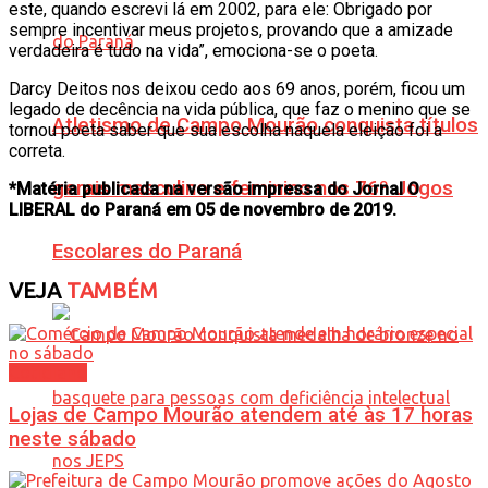
este, quando escrevi lá em 2002, para ele: Obrigado por
sempre incentivar meus projetos, provando que a amizade
verdadeira é tudo na vida”, emociona-se o poeta.
Darcy Deitos nos deixou cedo aos 69 anos, porém, ficou um
legado de decência na vida pública, que faz o menino que se
Atletismo de Campo Mourão conquista títulos
tornou poeta saber que sua escolha naquela eleição foi a
correta.
gerais masculino e feminino nos 76º Jogos
*Matéria publicada na versão impressa do Jornal O
LIBERAL do Paraná em 05 de novembro de 2019.
Escolares do Paraná
VEJA
TAMBÉM
Cotidiano
Lojas de Campo Mourão atendem até às 17 horas
neste sábado