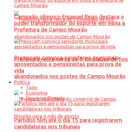
Campeão olímpico Emanuel Rego destaca o
poder transformador do esporte em visita à
Prefeitura de Campo Mourão
Previscam convoca servidores municipais
Prefeitura retira cerca de 5 toneladas de fios
aposentados e pensionistas para prova de
vida
abandonados nos postes de Campo Mourão
Política
Tudo
Economia
Favo com Pimenta
Partidos têm até o dia 15 para registrarem
candidaturas nos tribunais