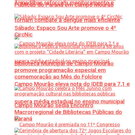
Armadilhas reforçam monitoramento e
Públicas do Paraná em Campo Mourão
tornam combate à dengue mais eficiente
Sábado: Espaço Sou Arte promove o 4º
CircNic
Biblioteca Municipal de Campo Mourão
promove programação especial em
comemoração ao Mês do Folclore
Campo Mourão eleva nota do IDEB para 7,1 e
supera média estadual no ensino municipal
Campo Mourão sedia Encontro
Macrorregional de Bibliotecas Públicas do
Paraná