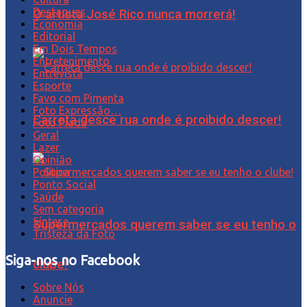
Destaques
O artista José Rico nunca morrerá!
Economia
Editorial
Em Dois Tempos
Entretenimento
Entrevista
Esporte
Favo com Pimenta
Foto Expressão…
Carreta desce rua onde é proibido descer!
Foto Piada
Geral
Lazer
Opinião
Política
Ponto Social
Saúde
Sem categoria
Síntese
Supermercados querem saber se eu tenho o
Tristeza da Foto
Siga-nos no Facebook
clube!
Sobre Nós
Anuncie