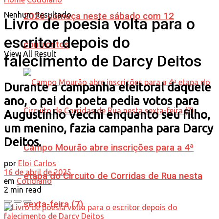
Nenhum Resultado
2026 começa neste sábado com 12
Livro de poesia volta para o
escritor depois do
confrontos
View All Result
falecimento de Darcy Deitos
Durante a campanha eleitoral daquele
ano, o pai do poeta pedia votos para
Augustinho Vecchi enquanto seu filho,
um menino, fazia campanha para Darcy
Deitos.
Campo Mourão abre inscrições para a 4ª
por
Eloi Carlos
16 de abril de 2025
etapa do Circuito de Corridas de Rua nesta
em
Cotidiano
2 min read
sexta-feira (7)