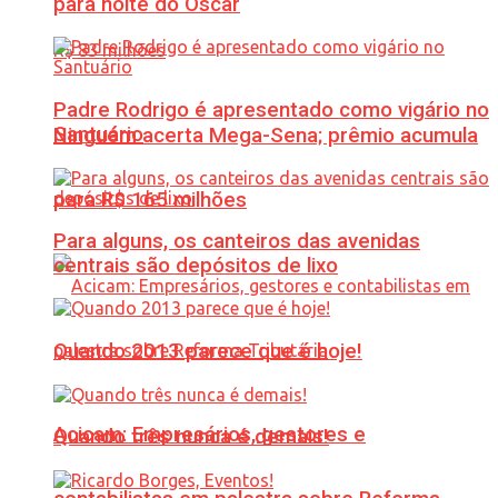
para noite do Oscar
Padre Rodrigo é apresentado como vigário no
Santuário
Ninguém acerta Mega-Sena; prêmio acumula
para R$ 165 milhões
Para alguns, os canteiros das avenidas
centrais são depósitos de lixo
Quando 2013 parece que é hoje!
Acicam: Empresários, gestores e
Quando três nunca é demais!