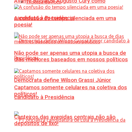
Avante oficializa Augusto Cury como
Tristeza da Foto
candidato à Presidência
A confusão do tempo silenciada em uma
poesia!
Não pode ser apenas uma utopia a busca de
dias melhores baseados em nossos políticos
Democrata define Wilson Grassi Júnior
Captamos somente celulares na coletiva dos
políticos!
candidato à Presidência
Canteiros das avenidas centrais não são
depósitos de lixo!