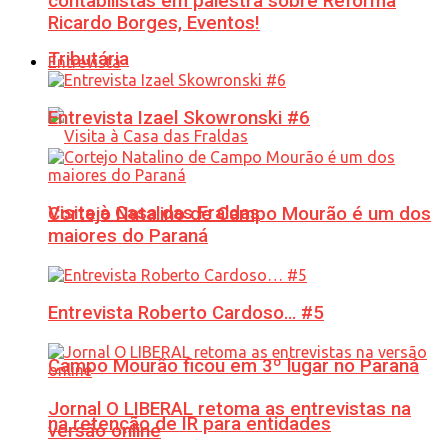
contabilistas em palestra sobre Reforma
Ricardo Borges, Eventos!
Tributária
Entrevista
Entrevista Izael Skowronski #6
Visita à Casa das Fraldas
Cortejo Natalino de Campo Mourão é um dos
maiores do Paraná
Entrevista Roberto Cardoso… #5
Campo Mourão ficou em 3º lugar no Paraná
Jornal O LIBERAL retoma as entrevistas na
na retenção de IR para entidades
versão online