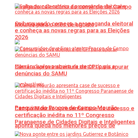
Divulgado calendário do comércio de Campo
Saiba quando começa a propaganda eleitoral
Mourão para o mês de agosto
e conheça as novas regras para as Eleições
2026
Câmara aprova abertura de CPI para apurar
denúncias do SAMU
Pesquisa do Procon de Campo Mourão
Campo Mourão apresenta case de sucesso e
certificação inédita no 11º Congresso
Paranaense de Cidades Digitais e Inteligentes
aponta queda nos menores preços de