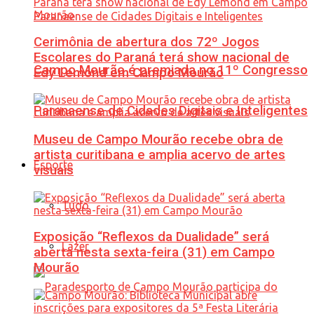
Cerimônia de abertura dos 72º Jogos
Escolares do Paraná terá show nacional de
Campo Mourão é premiada no 11º Congresso
Edy Lemond em Campo Mourão
Paranaense de Cidades Digitais e Inteligentes
Museu de Campo Mourão recebe obra de
artista curitibana e amplia acervo de artes
Esporte
visuais
Tudo
Exposição “Reflexos da Dualidade” será
Lazer
aberta nesta sexta-feira (31) em Campo
Mourão