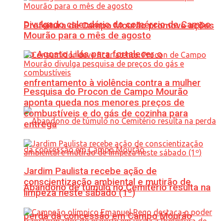
Divulgado calendário do comércio de Campo
Prefeitura de Campo Mourão promove ações
Mourão para o mês de agosto
do Agosto Lilás para fortalecer o
enfrentamento à violência contra a mulher
Pesquisa do Procon de Campo Mourão
aponta queda nos menores preços de
combustíveis e do gás de cozinha para
entrega
Jardim Paulista recebe ação de
conscientização ambiental e mutirão de
Abandono de túmulo no Cemitério resulta na
limpeza neste sábado (1º)
perda da concessão em Campo Mourão