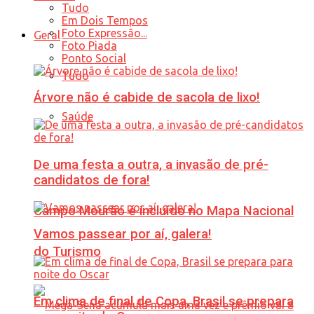
Tudo
Em Dois Tempos
Foto Expressão...
Geral
Foto Piada
Ponto Social
Tudo
Árvore não é cabide de sacola de lixo!
Saúde
De uma festa a outra, a invasão de pré-
candidatos de fora!
Campo Mourão é incluído no Mapa Nacional
Vamos passear por aí, galera!
do Turismo
Em clima de final de Copa, Brasil se prepara