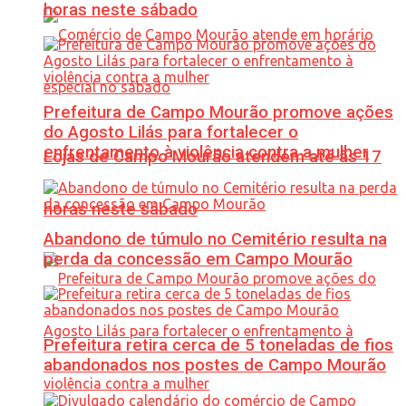
horas neste sábado
Prefeitura de Campo Mourão promove ações
do Agosto Lilás para fortalecer o
enfrentamento à violência contra a mulher
Lojas de Campo Mourão atendem até às 17
horas neste sábado
Abandono de túmulo no Cemitério resulta na
perda da concessão em Campo Mourão
Prefeitura retira cerca de 5 toneladas de fios
abandonados nos postes de Campo Mourão