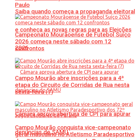
Paulo
Saiba quando começa a propaganda eleitoral
e conheça as novas regras para as Eleições
Campeonato Mourãoense de Futebol Suíço
2026 começa neste sábado com 12
2026
confrontos
Campo Mourão abre inscrições para a 4ª
etapa do Circuito de Corridas de Rua nesta
sexta-feira (7)
Câmara aprova abertura de CPI para apurar
Campo Mourão conquista vice-campeonato
denúncias do SAMU
geral masculino no Atletismo Paradesportivo