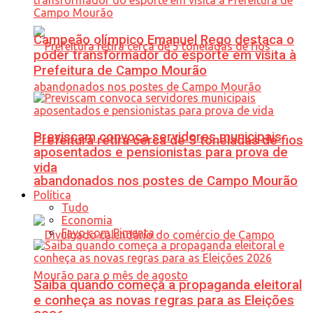
Campeão olímpico Emanuel Rego destaca o
poder transformador do esporte em visita à
Prefeitura de Campo Mourão
Previscam convoca servidores municipais
Prefeitura retira cerca de 5 toneladas de fios
aposentados e pensionistas para prova de
vida
abandonados nos postes de Campo Mourão
Política
Tudo
Economia
Favo com Pimenta
Saiba quando começa a propaganda eleitoral
e conheça as novas regras para as Eleições