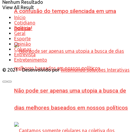
Nenhum Resultado
View All Result
A confusão do tempo silenciada em uma
Início
Cotidiano
poesia!
Política
Geral
Esporte
Opinião
Colunas
Entrevista
Entretenimento
© 2021 - Desenvolvido por
Webmundo soluções Interativas
Não pode ser apenas uma utopia a busca de
dias melhores baseados em nossos políticos