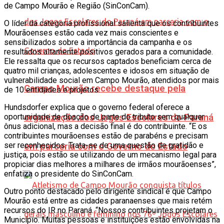
de Campo Mourão e Região (SinConCam).
O líder da categoria profissional salienta que os contribuintes
Mourãoenses estão cada vez mais conscientes e
sensibilizados sobre a importância da campanha e os
resultados altamente positivos gerados para a comunidade.
Ele ressalta que os recursos captados beneficiam cerca de
quatro mil crianças, adolescentes e idosos em situação de
vulnerabilidade social em Campo Mourão, atendidos por mais
Campo Mourão recebe destaque pela
de 10 entidades e projetos.
Hundsdorfer explica que o governo federal oferece a
oportunidade de doação de parte do tributo sem qualquer
organização dos Jogos Escolares do Paraná
ônus adicional, mas a decisão final é do contribuinte. “E os
contribuintes mourãoenses estão de parabéns e precisam
ser reconhecidos. Trata-se de uma questão de gratidão e
em parceria com o Governo do Estado
justiça, pois estão se utilizando de um mecanismo legal para
propiciar dias melhores a milhares de irmãos mourãoenses”,
enfatiza o presidente do SinConCam.
Outro ponto destacado pelo dirigente sindical é que Campo
Mourão está entre as cidades paranaenses que mais retém
recursos do IR no Paraná. “Nossos contribuintes projetam o
Município. Muitas pessoas e instituições estão envolvidas na