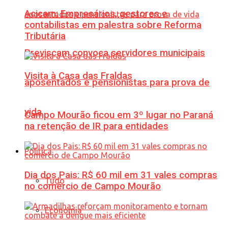
Acicam: Empresários, gestores e
contabilistas em palestra sobre Reforma
Tributária
Previscam convoca servidores municipais
Visita à Casa das Fraldas
aposentados e pensionistas para prova de
vida
Campo Mourão ficou em 3º lugar no Paraná
na retenção de IR para entidades
Política
Dia dos Pais: R$ 60 mil em 31 vales compras
Tudo
no comércio de Campo Mourão
Economia