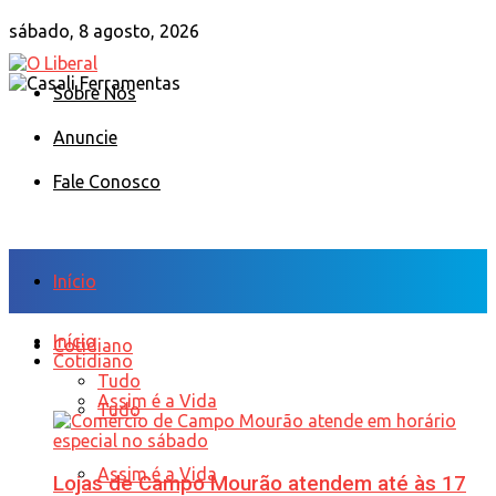
sábado, 8 agosto, 2026
Sobre Nós
Anuncie
Fale Conosco
Início
Início
Cotidiano
Cotidiano
Tudo
Assim é a Vida
Tudo
Assim é a Vida
Lojas de Campo Mourão atendem até às 17