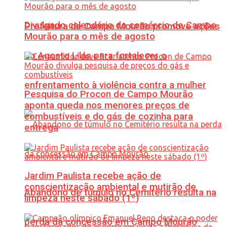
Divulgado calendário do comércio de Campo
Prefeitura de Campo Mourão promove ações
Mourão para o mês de agosto
do Agosto Lilás para fortalecer o
enfrentamento à violência contra a mulher
Pesquisa do Procon de Campo Mourão
aponta queda nos menores preços de
combustíveis e do gás de cozinha para
entrega
Jardim Paulista recebe ação de
conscientização ambiental e mutirão de
Abandono de túmulo no Cemitério resulta na
limpeza neste sábado (1º)
perda da concessão em Campo Mourão