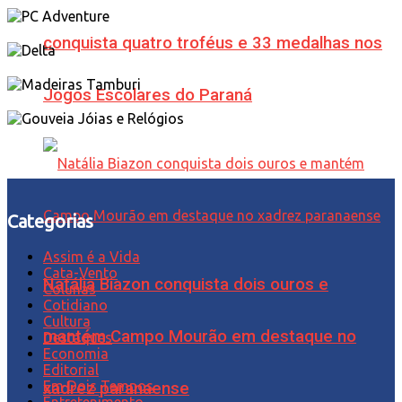
conquista quatro troféus e 33 medalhas nos
Jogos Escolares do Paraná
Categorias
Assim é a Vida
Cata-Vento
Natália Biazon conquista dois ouros e
Colunas
Cotidiano
Cultura
mantém Campo Mourão em destaque no
Destaques
Economia
Editorial
Em Dois Tempos
xadrez paranaense
Entretenimento