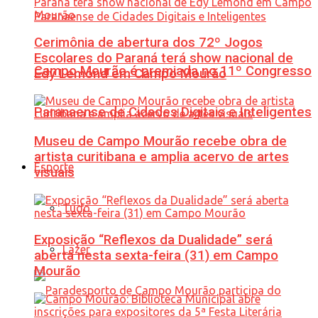
Cerimônia de abertura dos 72º Jogos
Escolares do Paraná terá show nacional de
Campo Mourão é premiada no 11º Congresso
Edy Lemond em Campo Mourão
Paranaense de Cidades Digitais e Inteligentes
Museu de Campo Mourão recebe obra de
artista curitibana e amplia acervo de artes
Esporte
visuais
Tudo
Exposição “Reflexos da Dualidade” será
Lazer
aberta nesta sexta-feira (31) em Campo
Mourão