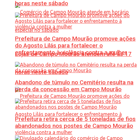
horas neste sábado
Prefeitura de Campo Mourão promove ações
do Agosto Lilás para fortalecer o
enfrentamento à violência contra a mulher
Lojas de Campo Mourão atendem até às 17
horas neste sábado
Abandono de túmulo no Cemitério resulta na
perda da concessão em Campo Mourão
Prefeitura retira cerca de 5 toneladas de fios
abandonados nos postes de Campo Mourão