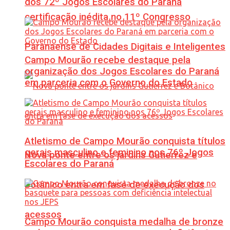
dos 72º Jogos Escolares do Paraná
certificação inédita no 11º Congresso
Paranaense de Cidades Digitais e Inteligentes
Campo Mourão recebe destaque pela
organização dos Jogos Escolares do Paraná
em parceria com o Governo do Estado
Atletismo de Campo Mourão conquista títulos
gerais masculino e feminino nos 76º Jogos
Nova ponte entre os jardins Gutierrez e
Escolares do Paraná
Botânico entra em fase de execução dos
acessos
Campo Mourão conquista medalha de bronze