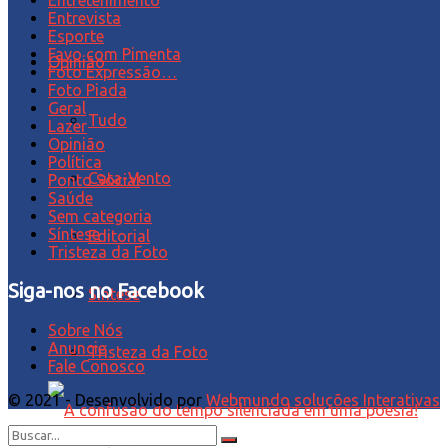
Entrevista
Esporte
Favo com Pimenta
Opinião
Foto Expressão…
Foto Piada
Geral
Tudo
Lazer
Opinião
Política
Cata-Vento
Ponto Social
Saúde
Sem categoria
Síntese
Editorial
Tristeza da Foto
Siga-nos no Facebook
Síntese
Sobre Nós
Anuncie
Tristeza da Foto
Fale Conosco
© 2021 - Desenvolvido por
Webmundo soluções Interativas