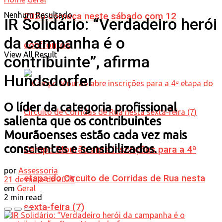
Nenhum Resultado
2026 começa neste sábado com 12
IR Solidário: “Verdadeiro herói
da campanha é o
confrontos
View All Result
contribuinte”, afirma
Hundsdorfer
O líder da categoria profissional
salienta que os contribuintes
Mourãoenses estão cada vez mais
conscientes e sensibilizados.
Campo Mourão abre inscrições para a 4ª
por
Assessoria
etapa do Circuito de Corridas de Rua nesta
21 de maio de 2025
em
Geral
2 min read
sexta-feira (7)