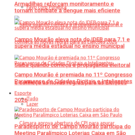
Armadilhas reforçam monitoramento e
Favo com Pimenta
tornam combate à dengue mais eficiente
Campo Mourão eleva nota do IDEB para 7,1 e
supera média estadual no ensino municipal
Saiba quando começa a propaganda eleitoral
Campo Mourão é premiada no 11º Congresso
Paranaense de Cidades Digitais e Inteligentes
e conheça as novas regras para as Eleições
Esporte
Tudo
2026
Lazer
Paradesporto de Campo Mourão participa do
Meeting Paralímpico Loterias Caixa em São