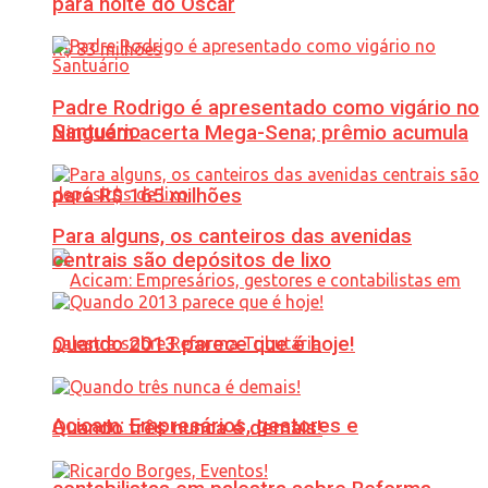
para noite do Oscar
Padre Rodrigo é apresentado como vigário no
Santuário
Ninguém acerta Mega-Sena; prêmio acumula
para R$ 165 milhões
Para alguns, os canteiros das avenidas
centrais são depósitos de lixo
Quando 2013 parece que é hoje!
Acicam: Empresários, gestores e
Quando três nunca é demais!