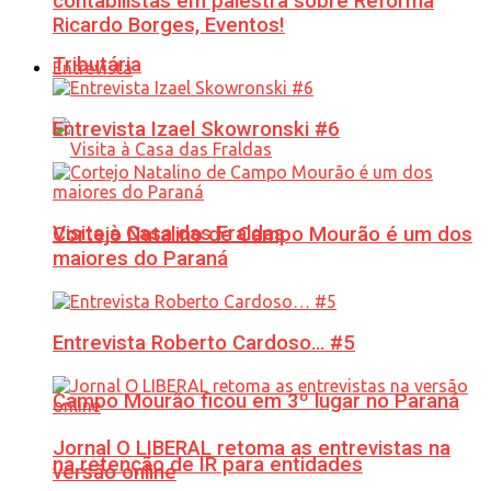
contabilistas em palestra sobre Reforma
Ricardo Borges, Eventos!
Tributária
Entrevista
Entrevista Izael Skowronski #6
Visita à Casa das Fraldas
Cortejo Natalino de Campo Mourão é um dos
maiores do Paraná
Entrevista Roberto Cardoso… #5
Campo Mourão ficou em 3º lugar no Paraná
Jornal O LIBERAL retoma as entrevistas na
na retenção de IR para entidades
versão online