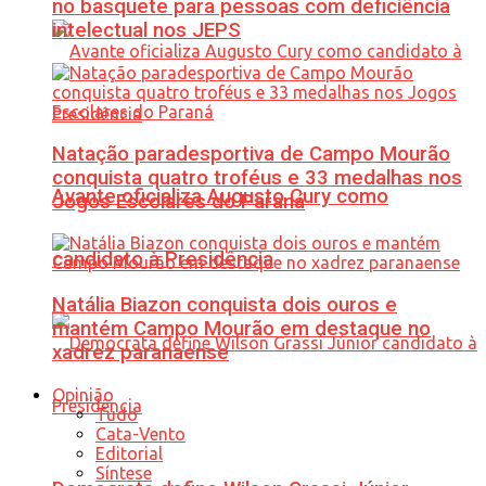
no basquete para pessoas com deficiência
intelectual nos JEPS
Natação paradesportiva de Campo Mourão
conquista quatro troféus e 33 medalhas nos
Avante oficializa Augusto Cury como
Jogos Escolares do Paraná
candidato à Presidência
Natália Biazon conquista dois ouros e
mantém Campo Mourão em destaque no
xadrez paranaense
Opinião
Tudo
Cata-Vento
Editorial
Síntese