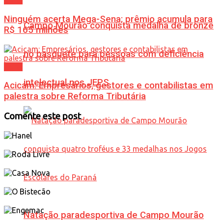
Geral
Ninguém acerta Mega-Sena; prêmio acumula para
Campo Mourão conquista medalha de bronze
R$ 165 milhões
no basquete para pessoas com deficiência
Geral
intelectual nos JEPS
Acicam: Empresários, gestores e contabilistas em
palestra sobre Reforma Tributária
Comente este post
Natação paradesportiva de Campo Mourão