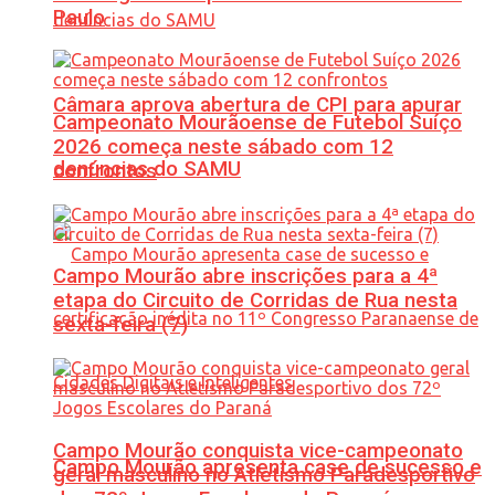
Paulo
Câmara aprova abertura de CPI para apurar
Campeonato Mourãoense de Futebol Suíço
2026 começa neste sábado com 12
denúncias do SAMU
confrontos
Campo Mourão abre inscrições para a 4ª
etapa do Circuito de Corridas de Rua nesta
sexta-feira (7)
Campo Mourão conquista vice-campeonato
Campo Mourão apresenta case de sucesso e
geral masculino no Atletismo Paradesportivo