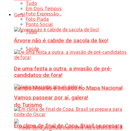
Tudo
Em Dois Tempos
Foto Expressão...
Geral
Foto Piada
Ponto Social
Tudo
Árvore não é cabide de sacola de lixo!
Saúde
De uma festa a outra, a invasão de pré-
candidatos de fora!
Campo Mourão é incluído no Mapa Nacional
Vamos passear por aí, galera!
do Turismo
Em clima de final de Copa, Brasil se prepara