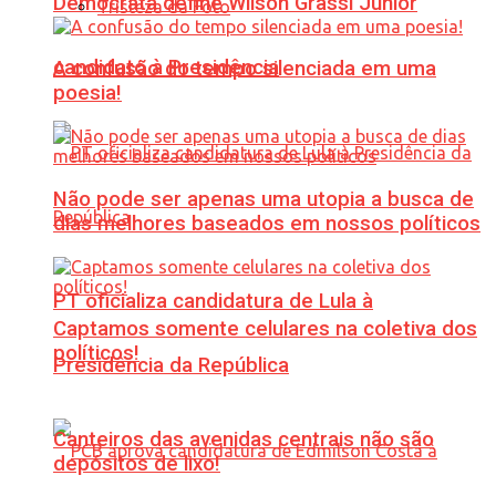
Democrata define Wilson Grassi Júnior
Tristeza da Foto
candidato à Presidência
A confusão do tempo silenciada em uma
poesia!
Não pode ser apenas uma utopia a busca de
dias melhores baseados em nossos políticos
PT oficializa candidatura de Lula à
Captamos somente celulares na coletiva dos
políticos!
Presidência da República
Canteiros das avenidas centrais não são
depósitos de lixo!