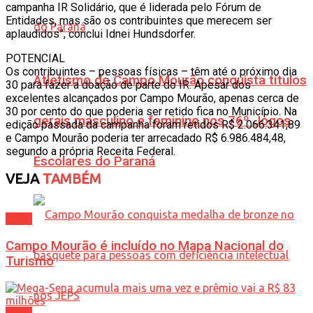
campanha IR Solidário, que é liderada pelo Fórum de
Entidades, mas são os contribuintes que merecem ser
aplaudidos”, conclui Idnei Hundsdorfer.
POTENCIAL
Os contribuintes – pessoas físicas – têm até o próximo dia
Atletismo de Campo Mourão conquista títulos
30 para fazer a doação de parte do IR. Apesar dos
excelentes alcançados por Campo Mourão, apenas cerca de
30 por cento do que poderia ser retido fica no Município. Na
gerais masculino e feminino nos 76º Jogos
edição passada da campanha foram retidos R$ 2.066.341,89
e Campo Mourão poderia ter arrecadado R$ 6.986.484,48,
segundo a própria Receita Federal.
Escolares do Paraná
VEJA
TAMBÉM
Geral
Campo Mourão é incluído no Mapa Nacional do
Turismo