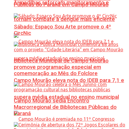
Armadilhas reforçam monitoramento e
Públicas do Paraná em Campo Mourão
tornam combate à dengue mais eficiente
Sábado: Espaço Sou Arte promove o 4º
CircNic
Biblioteca Municipal de Campo Mourão
promove programação especial em
comemoração ao Mês do Folclore
Campo Mourão eleva nota do IDEB para 7,1 e
supera média estadual no ensino municipal
Campo Mourão sedia Encontro
Macrorregional de Bibliotecas Públicas do
Paraná