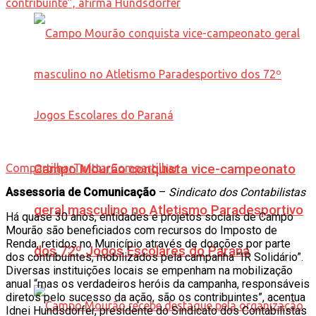
Compartilhar
Campo Mourão conquista vice-campeonato
Twittar
Compartilhar
Assessoria de Comunicação
–
Sindicato dos Contabilistas
geral masculino no Atletismo Paradesportivo
Há quase 30 anos, entidades e projetos sociais de Campo
Mourão são beneficiados com recursos do Imposto de
Renda, retidos no Município através de doações por parte
dos 72º Jogos Escolares do Paraná
dos contribuintes, mobilizados pela campanha “IR Solidário”.
Diversas instituições locais se empenham na mobilização
anual “mas os verdadeiros heróis da campanha, responsáveis
diretos pelo sucesso da ação, são os contribuintes”, acentua
Idnei Hundsdorfer, presidente do Sindicato dos Contabilistas