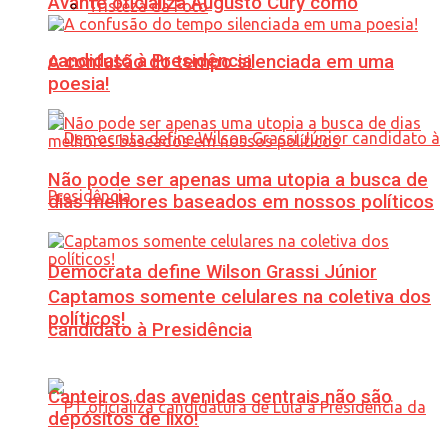
Avante oficializa Augusto Cury como
Tristeza da Foto
candidato à Presidência
A confusão do tempo silenciada em uma
poesia!
Não pode ser apenas uma utopia a busca de
dias melhores baseados em nossos políticos
Democrata define Wilson Grassi Júnior
Captamos somente celulares na coletiva dos
políticos!
candidato à Presidência
Canteiros das avenidas centrais não são
depósitos de lixo!