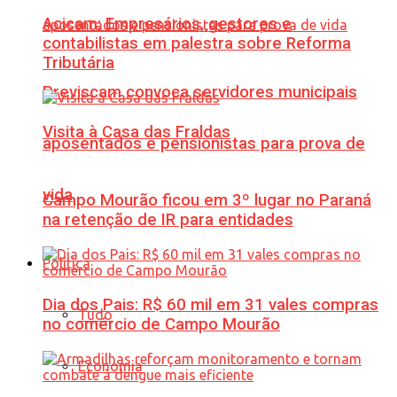
Acicam: Empresários, gestores e
contabilistas em palestra sobre Reforma
Tributária
Previscam convoca servidores municipais
Visita à Casa das Fraldas
aposentados e pensionistas para prova de
vida
Campo Mourão ficou em 3º lugar no Paraná
na retenção de IR para entidades
Política
Dia dos Pais: R$ 60 mil em 31 vales compras
Tudo
no comércio de Campo Mourão
Economia