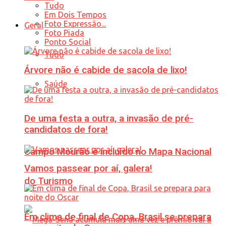
Tudo
Em Dois Tempos
Foto Expressão...
Geral
Foto Piada
Ponto Social
Tudo
Árvore não é cabide de sacola de lixo!
Saúde
De uma festa a outra, a invasão de pré-
candidatos de fora!
Campo Mourão é incluído no Mapa Nacional
Vamos passear por aí, galera!
do Turismo
Em clima de final de Copa, Brasil se prepara