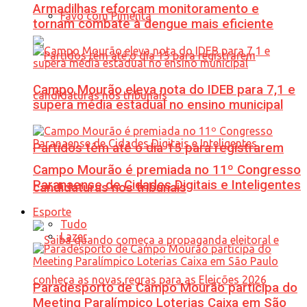
Armadilhas reforçam monitoramento e
Favo com Pimenta
tornam combate à dengue mais eficiente
Campo Mourão eleva nota do IDEB para 7,1 e
supera média estadual no ensino municipal
Partidos têm até o dia 15 para registrarem
Campo Mourão é premiada no 11º Congresso
Paranaense de Cidades Digitais e Inteligentes
candidaturas nos tribunais
Esporte
Tudo
Lazer
Paradesporto de Campo Mourão participa do
Meeting Paralímpico Loterias Caixa em São