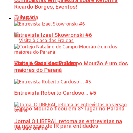
contabilistas em palestra sobre Reforma
Ricardo Borges, Eventos!
Tributária
Entrevista
Entrevista Izael Skowronski #6
Visita à Casa das Fraldas
Cortejo Natalino de Campo Mourão é um dos
maiores do Paraná
Entrevista Roberto Cardoso… #5
Campo Mourão ficou em 3º lugar no Paraná
Jornal O LIBERAL retoma as entrevistas na
na retenção de IR para entidades
versão online