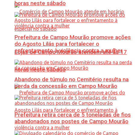
horas neste sábado
Prefeitura de Campo Mourão promove ações
do Agosto Lilás para fortalecer o
enfrentamento à violência contra a mulher
Lojas de Campo Mourão atendem até às 17
horas neste sábado
Abandono de túmulo no Cemitério resulta na
perda da concessão em Campo Mourão
Prefeitura retira cerca de 5 toneladas de fios
abandonados nos postes de Campo Mourão