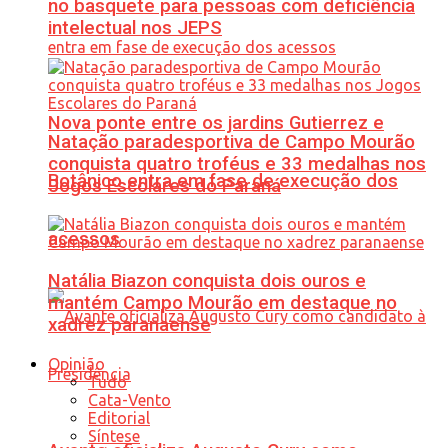
no basquete para pessoas com deficiência
intelectual nos JEPS
Nova ponte entre os jardins Gutierrez e
Natação paradesportiva de Campo Mourão
conquista quatro troféus e 33 medalhas nos
Botânico entra em fase de execução dos
Jogos Escolares do Paraná
acessos
Natália Biazon conquista dois ouros e
mantém Campo Mourão em destaque no
xadrez paranaense
Opinião
Tudo
Cata-Vento
Editorial
Síntese