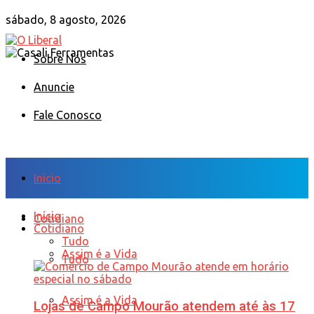
sábado, 8 agosto, 2026
Sobre Nós
Anuncie
Fale Conosco
Início
Início
Cotidiano
Cotidiano
Tudo
Assim é a Vida
Tudo
Assim é a Vida
Lojas de Campo Mourão atendem até às 17