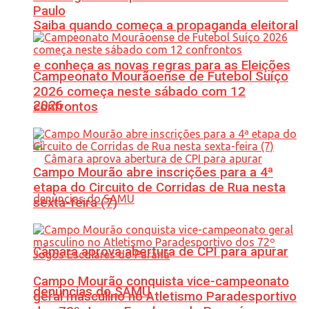
Paulo
Saiba quando começa a propaganda eleitoral
e conheça as novas regras para as Eleições
Campeonato Mourãoense de Futebol Suíço
2026 começa neste sábado com 12
2026
confrontos
Campo Mourão abre inscrições para a 4ª
etapa do Circuito de Corridas de Rua nesta
sexta-feira (7)
Câmara aprova abertura de CPI para apurar
Campo Mourão conquista vice-campeonato
denúncias do SAMU
geral masculino no Atletismo Paradesportivo