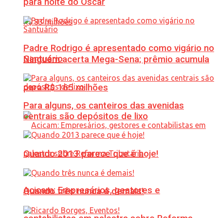
para noite do Oscar
Padre Rodrigo é apresentado como vigário no
Santuário
Ninguém acerta Mega-Sena; prêmio acumula
para R$ 165 milhões
Para alguns, os canteiros das avenidas
centrais são depósitos de lixo
Quando 2013 parece que é hoje!
Acicam: Empresários, gestores e
Quando três nunca é demais!