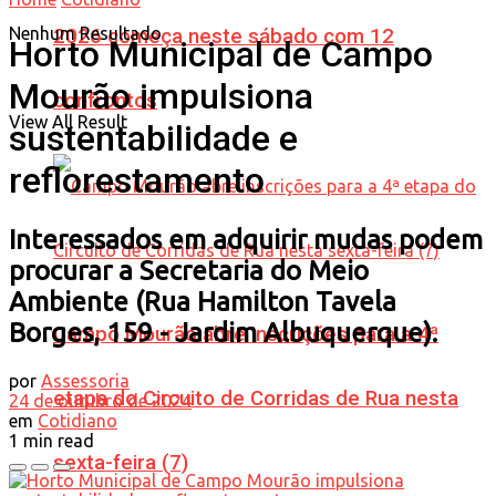
Nenhum Resultado
2026 começa neste sábado com 12
Horto Municipal de Campo
Mourão impulsiona
confrontos
View All Result
sustentabilidade e
reflorestamento
Interessados em adquirir mudas podem
procurar a Secretaria do Meio
Ambiente (Rua Hamilton Tavela
Borges, 159 - Jardim Albuquerque).
Campo Mourão abre inscrições para a 4ª
por
Assessoria
etapa do Circuito de Corridas de Rua nesta
24 de outubro de 2024
em
Cotidiano
1 min read
sexta-feira (7)