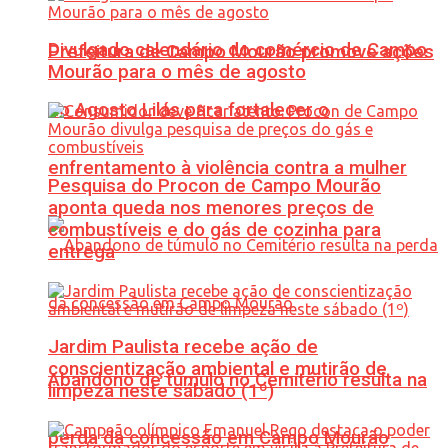
Divulgado calendário do comércio de Campo
Prefeitura de Campo Mourão promove ações
Mourão para o mês de agosto
do Agosto Lilás para fortalecer o
enfrentamento à violência contra a mulher
Pesquisa do Procon de Campo Mourão
aponta queda nos menores preços de
combustíveis e do gás de cozinha para
entrega
Jardim Paulista recebe ação de
conscientização ambiental e mutirão de
Abandono de túmulo no Cemitério resulta na
limpeza neste sábado (1º)
perda da concessão em Campo Mourão