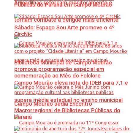
Armadilhas reforçam monitoramento e
Públicas do Paraná em Campo Mourão
tornam combate à dengue mais eficiente
Sábado: Espaço Sou Arte promove o 4º
CircNic
Biblioteca Municipal de Campo Mourão
promove programação especial em
comemoração ao Mês do Folclore
Campo Mourão eleva nota do IDEB para 7,1 e
supera média estadual no ensino municipal
Campo Mourão sedia Encontro
Macrorregional de Bibliotecas Públicas do
Paraná