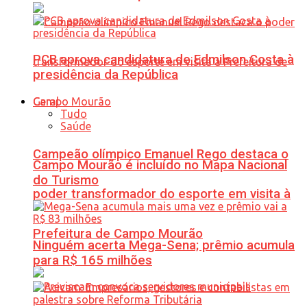
PCB aprova candidatura de Edmilson Costa à
presidência da República
Geral
Tudo
Saúde
Campeão olímpico Emanuel Rego destaca o
Campo Mourão é incluído no Mapa Nacional
do Turismo
poder transformador do esporte em visita à
Prefeitura de Campo Mourão
Ninguém acerta Mega-Sena; prêmio acumula
para R$ 165 milhões