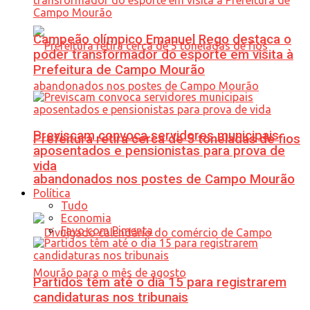
Campeão olímpico Emanuel Rego destaca o
poder transformador do esporte em visita à
Prefeitura de Campo Mourão
Previscam convoca servidores municipais
Prefeitura retira cerca de 5 toneladas de fios
aposentados e pensionistas para prova de
vida
abandonados nos postes de Campo Mourão
Política
Tudo
Economia
Favo com Pimenta
Partidos têm até o dia 15 para registrarem
candidaturas nos tribunais