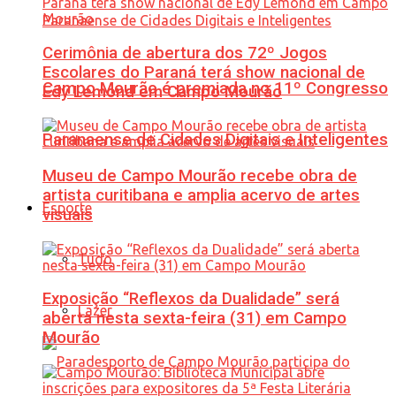
Cerimônia de abertura dos 72º Jogos
Escolares do Paraná terá show nacional de
Campo Mourão é premiada no 11º Congresso
Edy Lemond em Campo Mourão
Paranaense de Cidades Digitais e Inteligentes
Museu de Campo Mourão recebe obra de
artista curitibana e amplia acervo de artes
Esporte
visuais
Tudo
Exposição “Reflexos da Dualidade” será
Lazer
aberta nesta sexta-feira (31) em Campo
Mourão