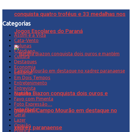
conquista quatro troféus e 33 medalhas nos
Categorias
Jogos Escolares do Paraná
Assim é a Vida
Cata-Vento
Colunas
Cotidiano
Cultura
Destaques
Economia
Editorial
Em Dois Tempos
Entretenimento
Entrevista
Natália Biazon conquista dois ouros e
Esporte
Favo com Pimenta
Foto Expressão…
Foto Piada
mantém Campo Mourão em destaque no
Geral
Lazer
Opinião
xadrez paranaense
Política