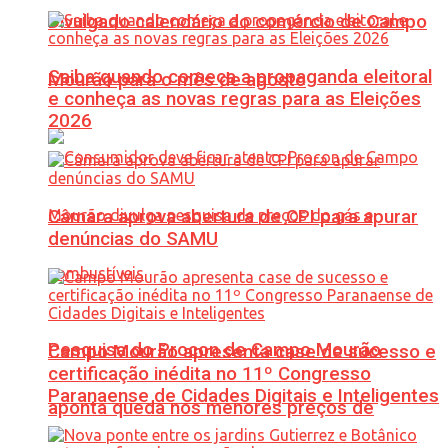
Divulgado calendário do comércio de Campo
Saiba quando começa a propaganda eleitoral
Mourão para o mês de agosto
e conheça as novas regras para as Eleições
2026
Câmara aprova abertura de CPI para apurar
denúncias do SAMU
Pesquisa do Procon de Campo Mourão
Campo Mourão apresenta case de sucesso e
certificação inédita no 11º Congresso
Paranaense de Cidades Digitais e Inteligentes
aponta queda nos menores preços de