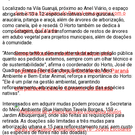
Localizado na Vila Guarujá, próximo ao Anel Viário, o espaço
abriga entre 10 e 12 espécies nativas como gurucaia,
araucária, pitanga e araçá, além de árvores de arborização,
como canela, ipê e resedá. O Horto também se dedica à
compostagem, que é a transformando de restos de árvores
em adubo vegetal para projetos municipais, além de doações
à comunidade.
Campo Mourão recebe destaque pela
“Atendemos tanto a demanda interna da administração pública
quanto aos pedidos externos, sempre com um olhar técnico e
de sustentabilidade”, afirma o coordenador do Horto, José de
Quadros. Franco Freire Sanches, Secretário do Meio
organização dos Jogos Escolares do Paraná
Ambiente e Bem-Estar Animal, reforça a importância do Horto:
“Ele é um pilar na gestão ambiental, garantindo
reflorestamento, arborização e preservação das espécies
em parceria com o Governo do Estado
nativas”.
Interessados em adquirir mudas podem procurar a Secretaria
do Meio Ambiente (Rua Hamilton Tavela Borges, 159 –
Jardim Albuquerque), onde são feitas as requisições para
retirada. As doações são limitadas a três mudas para
arborização urbana e 15 para reflorestamento rural, sem custo
(as espécies de flores não são doadas).