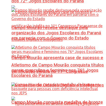
dos 72º Jogos Escolares do Paraná
Campo Mourão recebe destaque pela
organização dos Jogos Escolares do Paraná
em parceria com o Governo do Estado
Campo Mourão apresenta case de sucesso e
Atletismo de Campo Mourão conquista títulos
gerais masculino e feminino nos 76º Jogos
certificação inédita no 11º Congresso
Escolares do Paraná
Paranaense de Cidades Digitais e Inteligentes
Campo Mourão conquista medalha de bronze