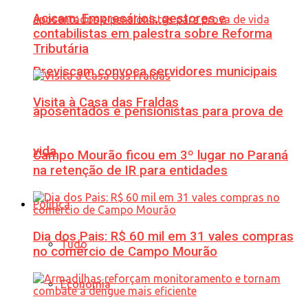
Acicam: Empresários, gestores e
contabilistas em palestra sobre Reforma
Tributária
Previscam convoca servidores municipais
Visita à Casa das Fraldas
aposentados e pensionistas para prova de
vida
Campo Mourão ficou em 3º lugar no Paraná
na retenção de IR para entidades
Política
Dia dos Pais: R$ 60 mil em 31 vales compras
Tudo
no comércio de Campo Mourão
Economia