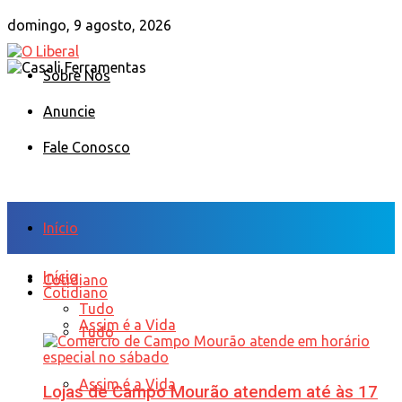
domingo, 9 agosto, 2026
Sobre Nós
Anuncie
Fale Conosco
Início
Início
Cotidiano
Cotidiano
Tudo
Assim é a Vida
Tudo
Assim é a Vida
Lojas de Campo Mourão atendem até às 17