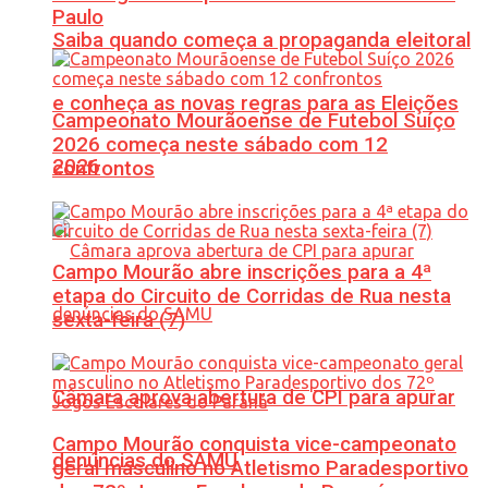
Paulo
Saiba quando começa a propaganda eleitoral
e conheça as novas regras para as Eleições
Campeonato Mourãoense de Futebol Suíço
2026 começa neste sábado com 12
2026
confrontos
Campo Mourão abre inscrições para a 4ª
etapa do Circuito de Corridas de Rua nesta
sexta-feira (7)
Câmara aprova abertura de CPI para apurar
Campo Mourão conquista vice-campeonato
denúncias do SAMU
geral masculino no Atletismo Paradesportivo