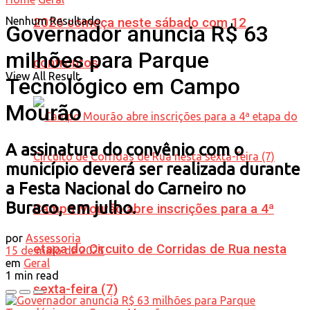
Nenhum Resultado
2026 começa neste sábado com 12
Governador anuncia R$ 63
milhões para Parque
confrontos
View All Result
Tecnológico em Campo
Mourão
A assinatura do convênio com o
município deverá ser realizada durante
a Festa Nacional do Carneiro no
Buraco, em julho.
Campo Mourão abre inscrições para a 4ª
por
Assessoria
etapa do Circuito de Corridas de Rua nesta
15 de maio de 2025
em
Geral
1 min read
sexta-feira (7)