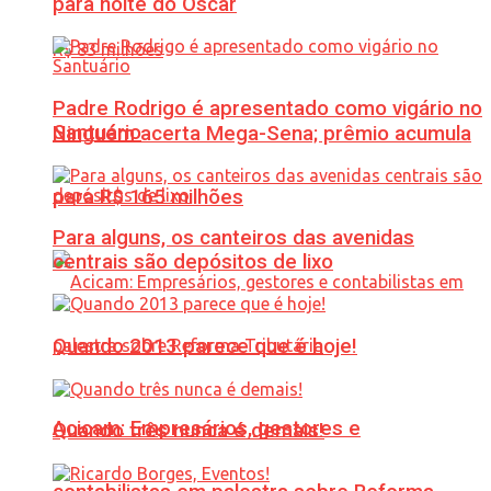
para noite do Oscar
Padre Rodrigo é apresentado como vigário no
Santuário
Ninguém acerta Mega-Sena; prêmio acumula
para R$ 165 milhões
Para alguns, os canteiros das avenidas
centrais são depósitos de lixo
Quando 2013 parece que é hoje!
Acicam: Empresários, gestores e
Quando três nunca é demais!