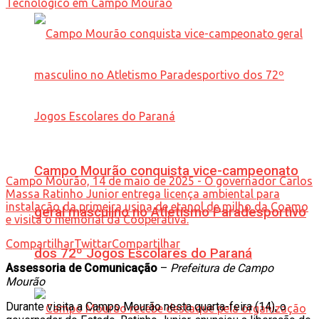
Campo Mourão conquista vice-campeonato
Campo Mourão, 14 de maio de 2025 - O governador Carlos
Massa Ratinho Junior entrega licença ambiental para
instalação da primeira usina de etanol de milho da Coamo
geral masculino no Atletismo Paradesportivo
e visita o memorial da Cooperativa.
Compartilhar
Twittar
Compartilhar
dos 72º Jogos Escolares do Paraná
Assessoria de Comunicação
–
Prefeitura de Campo
Mourão
Durante visita a Campo Mourão nesta quarta-feira (14), o