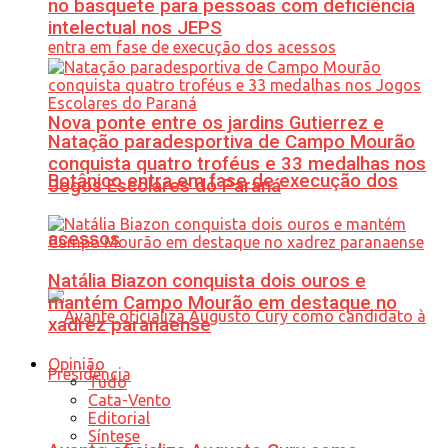
no basquete para pessoas com deficiência
intelectual nos JEPS
Nova ponte entre os jardins Gutierrez e
Natação paradesportiva de Campo Mourão
conquista quatro troféus e 33 medalhas nos
Botânico entra em fase de execução dos
Jogos Escolares do Paraná
acessos
Natália Biazon conquista dois ouros e
mantém Campo Mourão em destaque no
xadrez paranaense
Opinião
Tudo
Cata-Vento
Editorial
Síntese