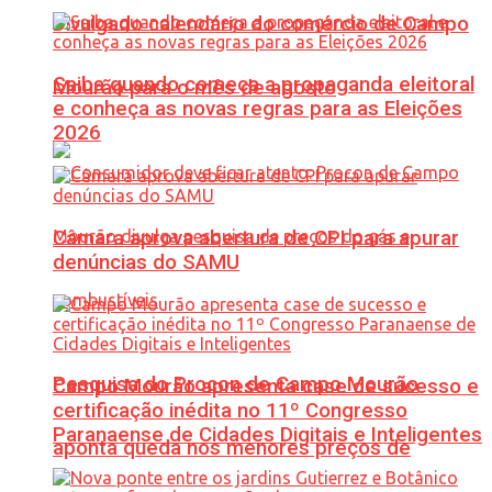
Divulgado calendário do comércio de Campo
Saiba quando começa a propaganda eleitoral
Mourão para o mês de agosto
e conheça as novas regras para as Eleições
2026
Câmara aprova abertura de CPI para apurar
denúncias do SAMU
Pesquisa do Procon de Campo Mourão
Campo Mourão apresenta case de sucesso e
certificação inédita no 11º Congresso
Paranaense de Cidades Digitais e Inteligentes
aponta queda nos menores preços de