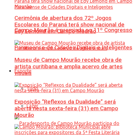
Cerimônia de abertura dos 72º Jogos
Escolares do Paraná terá show nacional de
Campo Mourão é premiada no 11º Congresso
Edy Lemond em Campo Mourão
Paranaense de Cidades Digitais e Inteligentes
Museu de Campo Mourão recebe obra de
artista curitibana e amplia acervo de artes
Esporte
visuais
Tudo
Exposição “Reflexos da Dualidade” será
Lazer
aberta nesta sexta-feira (31) em Campo
Mourão