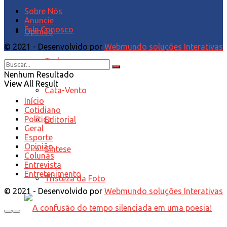
Sobre Nós
Anuncie
Fale Conosco
Opinião
© 2021 - Desenvolvido por
Webmundo soluções Interativas
Tudo
Nenhum Resultado
View All Result
Cata-Vento
Início
Cotidiano
Política
Editorial
Geral
Esporte
Opinião
Síntese
Colunas
Entrevista
Entretenimento
Tristeza da Foto
© 2021 - Desenvolvido por
Webmundo soluções Interativas