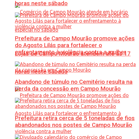
horas neste sábado
Prefeitura de Campo Mourão promove ações
do Agosto Lilás para fortalecer o
enfrentamento à violência contra a mulher
Lojas de Campo Mourão atendem até às 17
horas neste sábado
Abandono de túmulo no Cemitério resulta na
perda da concessão em Campo Mourão
Prefeitura retira cerca de 5 toneladas de fios
abandonados nos postes de Campo Mourão