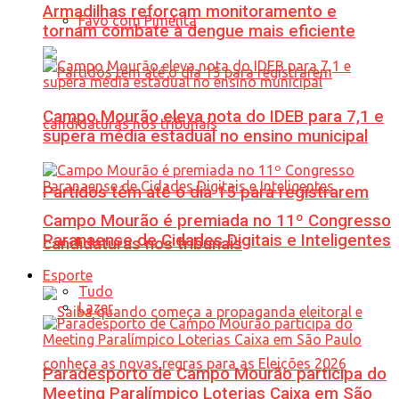
Armadilhas reforçam monitoramento e
Favo com Pimenta
tornam combate à dengue mais eficiente
Campo Mourão eleva nota do IDEB para 7,1 e
supera média estadual no ensino municipal
Partidos têm até o dia 15 para registrarem
Campo Mourão é premiada no 11º Congresso
Paranaense de Cidades Digitais e Inteligentes
candidaturas nos tribunais
Esporte
Tudo
Lazer
Paradesporto de Campo Mourão participa do
Meeting Paralímpico Loterias Caixa em São