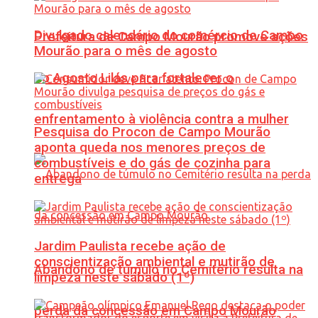
Divulgado calendário do comércio de Campo
Prefeitura de Campo Mourão promove ações
Mourão para o mês de agosto
do Agosto Lilás para fortalecer o
enfrentamento à violência contra a mulher
Pesquisa do Procon de Campo Mourão
aponta queda nos menores preços de
combustíveis e do gás de cozinha para
entrega
Jardim Paulista recebe ação de
conscientização ambiental e mutirão de
Abandono de túmulo no Cemitério resulta na
limpeza neste sábado (1º)
perda da concessão em Campo Mourão