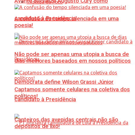
Avante oficializa Augusto Cury como
Tristeza da Foto
candidato à Presidência
A confusão do tempo silenciada em uma
poesia!
Não pode ser apenas uma utopia a busca de
dias melhores baseados em nossos políticos
Democrata define Wilson Grassi Júnior
Captamos somente celulares na coletiva dos
políticos!
candidato à Presidência
Canteiros das avenidas centrais não são
depósitos de lixo!