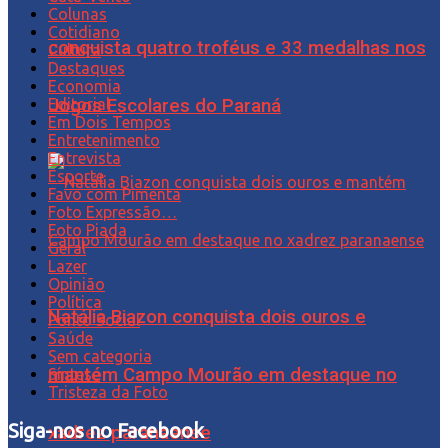
Colunas
Cotidiano
conquista quatro troféus e 33 medalhas nos
Cultura
Destaques
Economia
Jogos Escolares do Paraná
Editorial
Em Dois Tempos
Entretenimento
Entrevista
Esporte
Favo com Pimenta
Foto Expressão…
Foto Piada
Geral
Lazer
Opinião
Política
Natália Biazon conquista dois ouros e
Ponto Social
Saúde
Sem categoria
mantém Campo Mourão em destaque no
Síntese
Tristeza da Foto
Siga-nos no Facebook
xadrez paranaense