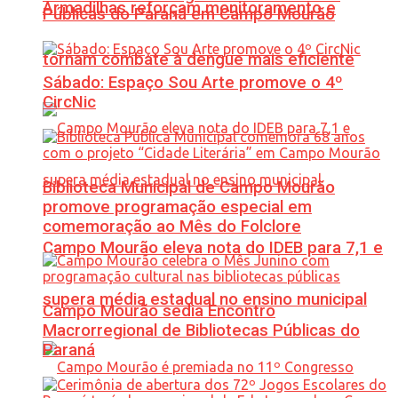
Armadilhas reforçam monitoramento e
Públicas do Paraná em Campo Mourão
tornam combate à dengue mais eficiente
Sábado: Espaço Sou Arte promove o 4º
CircNic
Biblioteca Municipal de Campo Mourão
promove programação especial em
comemoração ao Mês do Folclore
Campo Mourão eleva nota do IDEB para 7,1 e
supera média estadual no ensino municipal
Campo Mourão sedia Encontro
Macrorregional de Bibliotecas Públicas do
Paraná