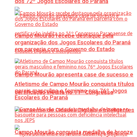
dos 72º Jogos Escolares do Paraná
Campo Mourão recebe destaque pela
organização dos Jogos Escolares do Paraná
em parceria com o Governo do Estado
Campo Mourão apresenta case de sucesso e
Atletismo de Campo Mourão conquista títulos
gerais masculino e feminino nos 76º Jogos
certificação inédita no 11º Congresso
Escolares do Paraná
Paranaense de Cidades Digitais e Inteligentes
Campo Mourão conquista medalha de bronze