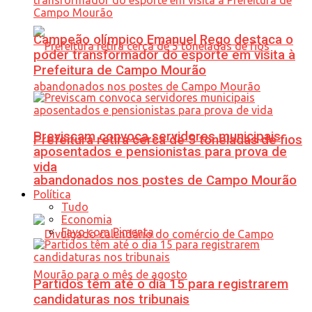
Campeão olímpico Emanuel Rego destaca o
poder transformador do esporte em visita à
Prefeitura de Campo Mourão
Previscam convoca servidores municipais
Prefeitura retira cerca de 5 toneladas de fios
aposentados e pensionistas para prova de
vida
abandonados nos postes de Campo Mourão
Política
Tudo
Economia
Favo com Pimenta
Partidos têm até o dia 15 para registrarem
candidaturas nos tribunais