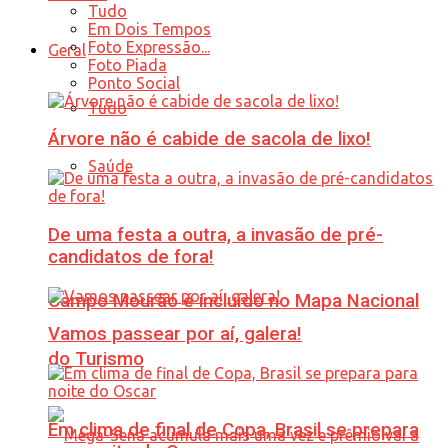
Tudo
Em Dois Tempos
Foto Expressão...
Geral
Foto Piada
Ponto Social
Tudo
Árvore não é cabide de sacola de lixo!
Saúde
De uma festa a outra, a invasão de pré-
candidatos de fora!
Campo Mourão é incluído no Mapa Nacional
Vamos passear por aí, galera!
do Turismo
Em clima de final de Copa, Brasil se prepara