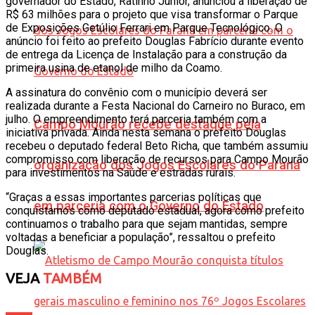
governador do Estado, Ratinho Junior, anunciou a liberação de
R$ 63 milhões para o projeto que visa transformar o Parque
de Exposições Getúlio Ferrari em Parque Tecnológico. O
anúncio foi feito ao prefeito Douglas Fabrício durante evento
de entrega da Licença de Instalação para a construção da
primeira usina de etanol de milho da Coamo.
A assinatura do convênio com o município deverá ser
realizada durante a Festa Nacional do Carneiro no Buraco, em
julho. O empreendimento terá parceria também com a
Campo Mourão recebe destaque pela
iniciativa privada. Ainda nesta semana o prefeito Douglas
recebeu o deputado federal Beto Richa, que também assumiu
compromisso com liberação de recursos para Campo Mourão
organização dos Jogos Escolares do Paraná
para investimentos na Saúde e estradas rurais.
“Graças a essas importantes parcerias políticas que
em parceria com o Governo do Estado
conquistamos como deputado estadual, agora como prefeito
continuamos o trabalho para que sejam mantidas, sempre
voltadas a beneficiar a população”, ressaltou o prefeito
Douglas.
VEJA
TAMBÉM