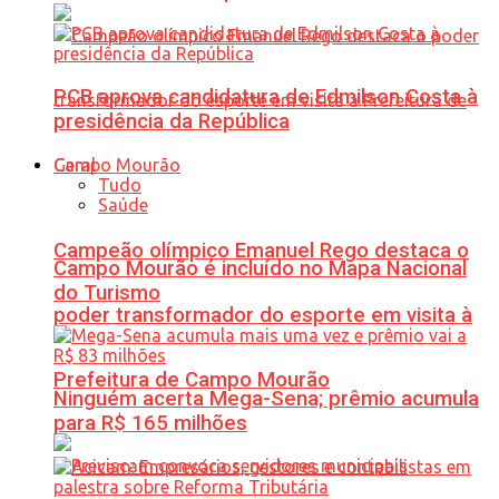
PCB aprova candidatura de Edmilson Costa à
presidência da República
Geral
Tudo
Saúde
Campeão olímpico Emanuel Rego destaca o
Campo Mourão é incluído no Mapa Nacional
do Turismo
poder transformador do esporte em visita à
Prefeitura de Campo Mourão
Ninguém acerta Mega-Sena; prêmio acumula
para R$ 165 milhões