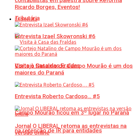
contabilistas em palestra sobre Reforma
Ricardo Borges, Eventos!
Tributária
Entrevista
Entrevista Izael Skowronski #6
Visita à Casa das Fraldas
Cortejo Natalino de Campo Mourão é um dos
maiores do Paraná
Entrevista Roberto Cardoso… #5
Campo Mourão ficou em 3º lugar no Paraná
Jornal O LIBERAL retoma as entrevistas na
na retenção de IR para entidades
versão online