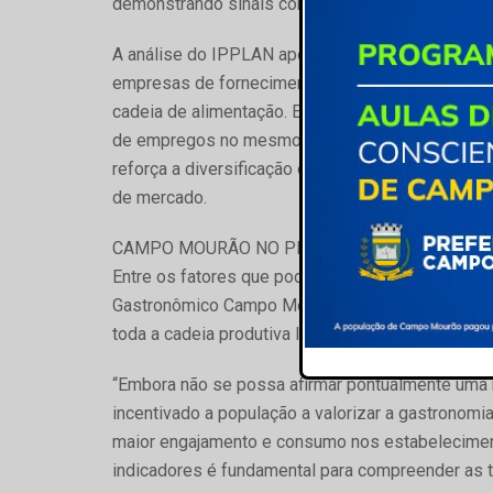
demonstrando sinais consistentes de recuperação
A análise do IPPLAN aponta ainda um dado rele
empresas de fornecimento de alimentos preparad
cadeia de alimentação. Essa subclasse registro
de empregos no mesmo período, passando de 16
reforça a diversificação das formas de atuação 
de mercado.
CAMPO MOURÃO NO PRATO
Entre os fatores que podem ter contribuído para o
Gastronômico Campo Mourão no Prato, realizado
toda a cadeia produtiva local.
“Embora não se possa afirmar pontualmente uma rel
incentivado a população a valorizar a gastronom
maior engajamento e consumo nos estabelecimento
indicadores é fundamental para compreender as 