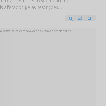
ária da COVID-19, o segmento de
s afetados pelas restrições...
ad