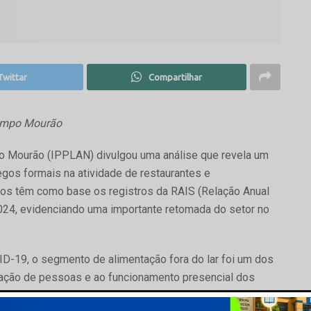
Twittar
Compartilhar
Campo Mourão
o Mourão (IPPLAN) divulgou uma análise que revela um
gos formais na atividade de restaurantes e
dos têm como base os registros da RAIS (Relação Anual
024, evidenciando uma importante retomada do setor no
ID-19, o segmento de alimentação fora do lar foi um dos
lação de pessoas e ao funcionamento presencial dos
alidade e a revalorização do convívio social, o setor vem