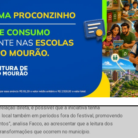
”, ressalta o presidente do IPPLAN, Carlos Facco.
vante na subclasse CNAE 5620-1/01, que corresponde às
os para empresas – um nicho estratégico dentro da
u um crescimento expressivo de 150 por cento no número
 em 2022 para 40 postos de trabalho em 2024. O dado
do setor de gastronomia, ampliando suas possibilidades
 fortalecimento da gastronomia local está o Festival
 duas vezes por ano após a pandemia, e que movimenta
ação direta, é possível que a iniciativa tenha
ia local também em períodos fora do festival, promovendo
s”, analisa Facco, ao acrescentar que a leitura dos
transformações que ocorrem no município.