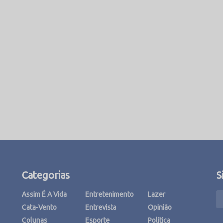
Categorias
S
Assim É A Vida
Entretenimento
Lazer
Cata-Vento
Entrevista
Opinião
Colunas
Esporte
Política