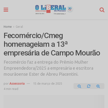
Home
Geral
Fecomércio/Cmeg
homenageiam a 13ª
empresária de Campo Mourão
Fecomércio faz a entrega do Prêmio Mulher
Empreendedora/2025 a empresária e escritora
mourãoense Ester de Abreu Piacentini.
por
Assessoria
15 de março de 2025
4 min read