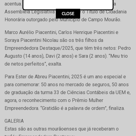
acentua. Seu currículo inclui homenagem recebida da
Assembleia Legislativa do Paraná e o Título de Cidadania
CLOSE
Honorária outorgado pelo Município de Campo Mourão.
Marco Aurélio Piacentini, Carlos Henrique Piacentini e
Soraya Piacentini Nicolau são os três filhos da
Empreendedora Destaque/2025, que têm três netos: Pedro
Augusto (14 anos), Davi (2 anos) e Sara (2 anos). “Meu trio
de netos perfeitos”, exalta.
Para Ester de Abreu Piacentini, 2025 é um ano especial e
para comemorar: 50 anos no mercado de seguros, 50 anos
de graduação da turma 33 de Ciências Contábeis da UEM e,
agora, o reconhecimento com o Prêmio Mulher
Empreendedora. “Gratidão é a palavra de ordem”, finaliza.
GALERIA
Estas são as outras mourãoenses que já receberam o