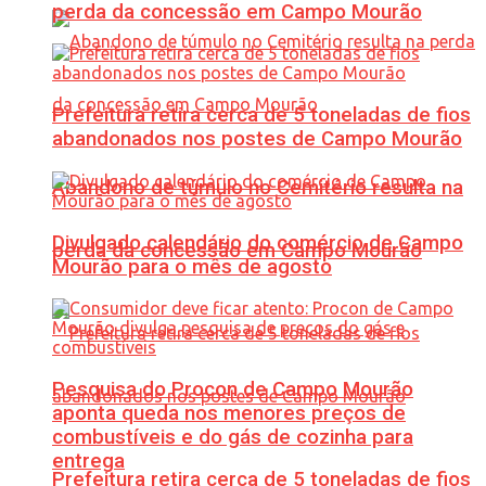
perda da concessão em Campo Mourão
Prefeitura retira cerca de 5 toneladas de fios
abandonados nos postes de Campo Mourão
Abandono de túmulo no Cemitério resulta na
Divulgado calendário do comércio de Campo
perda da concessão em Campo Mourão
Mourão para o mês de agosto
Pesquisa do Procon de Campo Mourão
aponta queda nos menores preços de
combustíveis e do gás de cozinha para
entrega
Prefeitura retira cerca de 5 toneladas de fios