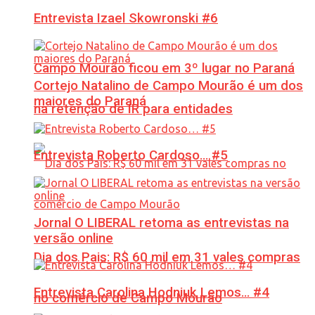
Entrevista Izael Skowronski #6
Campo Mourão ficou em 3º lugar no Paraná
Cortejo Natalino de Campo Mourão é um dos
maiores do Paraná
na retenção de IR para entidades
Entrevista Roberto Cardoso… #5
Jornal O LIBERAL retoma as entrevistas na
versão online
Dia dos Pais: R$ 60 mil em 31 vales compras
Entrevista Carolina Hodniuk Lemos… #4
no comércio de Campo Mourão