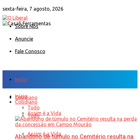
sexta-feira, 7 agosto, 2026
Sobre Nós
Anuncie
Fale Conosco
Início
Início
Cotidiano
Cotidiano
Tudo
Assim é a Vida
Tudo
Assim é a Vida
Abandono de túmulo no Cemitério resulta na