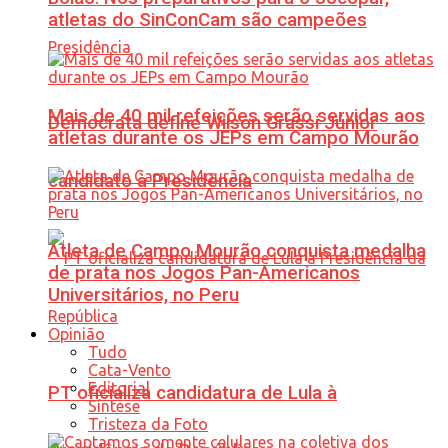
atletas do SinConCam são campeões
Mais de 40 mil refeições serão servidas aos
Democrata define Wilson Grassi Júnior
atletas durante os JEPs em Campo Mourão
candidato à Presidência
Atleta de Campo Mourão conquista medalha
de prata nos Jogos Pan-Americanos
Universitários, no Peru
Opinião
Tudo
Cata-Vento
Editorial
PT oficializa candidatura de Lula à
Síntese
Tristeza da Foto