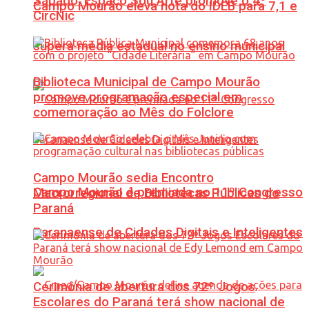
Sábado: Espaço Sou Arte promove o 4º
Campo Mourão eleva nota do IDEB para 7,1 e
CircNic
supera média estadual no ensino municipal
Biblioteca Municipal de Campo Mourão
promove programação especial em
comemoração ao Mês do Folclore
Campo Mourão sedia Encontro
Campo Mourão é premiada no 11º Congresso
Macrorregional de Bibliotecas Públicas do
Paraná
Paranaense de Cidades Digitais e Inteligentes
Cerimônia de abertura dos 72º Jogos
Escolares do Paraná terá show nacional de