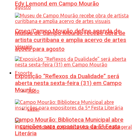
Edy Lemond em Campo Mourão
Cmeg/Campo Mourão define agenda de
Museu de Campo Mourão recebe obra de
artista curitibana e amplia acervo de artes
visuais
ações para agosto
Esporte
Exposição “Reflexos da Dualidade” será
aberta nesta sexta-feira (31) em Campo
Mourão
Tudo
Lazer
Campo Mourão: Biblioteca Municipal abre
inscrições para expositores da 5ª Festa
Literária