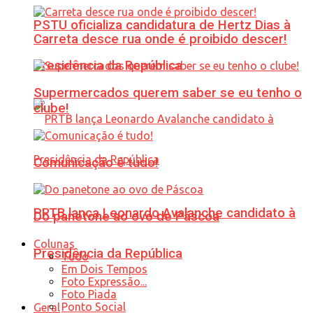
PSTU oficializa candidatura de Hertz Dias à
Carreta desce rua onde é proibido descer!
Presidência da República
Supermercados querem saber se eu tenho o
clube!
Comunicação é tudo!
PRTB lança Leonardo Avalanche candidato à
Do panetone ao ovo de Páscoa
Colunas
Presidência da República
Tudo
Em Dois Tempos
Foto Expressão...
Foto Piada
Ponto Social
Geral