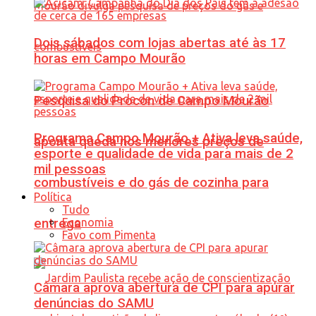
Dois sábados com lojas abertas até às 17
horas em Campo Mourão
Pesquisa do Procon de Campo Mourão
Programa Campo Mourão + Ativa leva saúde,
aponta queda nos menores preços de
esporte e qualidade de vida para mais de 2
mil pessoas
combustíveis e do gás de cozinha para
Política
Tudo
Economia
entrega
Favo com Pimenta
Câmara aprova abertura de CPI para apurar
denúncias do SAMU