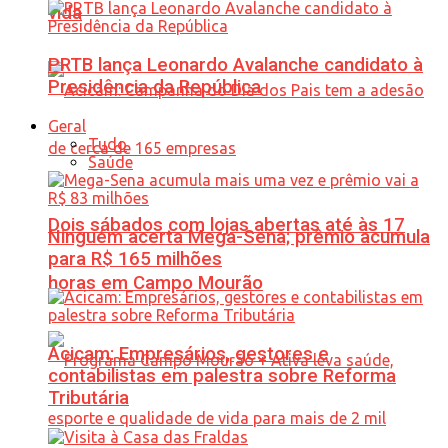
vida
PRTB lança Leonardo Avalanche candidato à
Presidência da República
Geral
Tudo
Saúde
Dois sábados com lojas abertas até às 17
Ninguém acerta Mega-Sena; prêmio acumula
para R$ 165 milhões
horas em Campo Mourão
Acicam: Empresários, gestores e
contabilistas em palestra sobre Reforma
Tributária