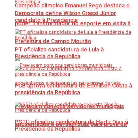
Campeão olímpico Emanuel Rego destaca o
Democrata define Wilson Grassi Júnior
candidato à Presidência
poder transformador do esporte em visita à
Prefeitura de Campo Mourão
PT oficializa candidatura de Lula à
Presidência da República
PCB aprova candidatura de Edmilson Costa à
presidência da República
Previscam convoca servidores municipais
PSTU oficializa candidatura de Hertz Dias à
aposentados e pensionistas para prova de
Presidência da República