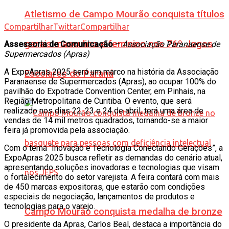
Atletismo de Campo Mourão conquista títulos
Compartilhar
Twittar
Compartilhar
gerais masculino e feminino nos 76º Jogos
Assessoria de Comunicação
–
Associação Paranaense de
Supermercados (Apras)
A ExpoApras 2025 será um marco na história da Associação
Escolares do Paraná
Paranaense de Supermercados (Apras), ao ocupar 100% do
pavilhão do Expotrade Convention Center, em Pinhais, na
Região Metropolitana de Curitiba. O evento, que será
realizado nos dias 22, 23 e 24 de abril, terá uma área de
vendas de 14 mil metros quadrados, tornando-se a maior
feira já promovida pela associação.
Com o tema “Inovação e Tecnologia Conectando Gerações”, a
ExpoApras 2025 busca refletir as demandas do cenário atual,
apresentando soluções inovadoras e tecnologias que visam
o fortalecimento do setor varejista. A feira contará com mais
de 450 marcas expositoras, que estarão com condições
especiais de negociação, lançamentos de produtos e
tecnologias para o varejo.
Campo Mourão conquista medalha de bronze
O presidente da Apras, Carlos Beal, destaca a importância do