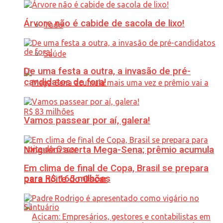
Árvore não é cabide de sacola de lixo!
Tudo
Saúde
De uma festa a outra, a invasão de pré-
candidatos de fora!
Vamos passear por aí, galera!
Ninguém acerta Mega-Sena; prêmio acumula
Em clima de final de Copa, Brasil se prepara
para R$ 165 milhões
para noite do Oscar