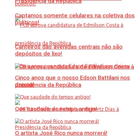
Presidência da República
Captamos somente celulares na coletiva dos
políticos!
Canteiros das avenidas centrais não são
depósitos de lixo!
PCB aprova candidatura de Edmilson Costa à
Cinco anos que o nosso Edson Battilani nos
deixou!
presidência da República
Que saudade do tempo antigo!
O artista José Rico nunca morrerá!