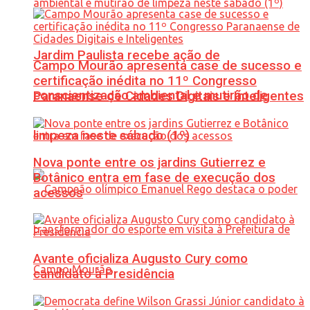
Jardim Paulista recebe ação de
Campo Mourão apresenta case de sucesso e
certificação inédita no 11º Congresso
conscientização ambiental e mutirão de
Paranaense de Cidades Digitais e Inteligentes
limpeza neste sábado (1º)
Nova ponte entre os jardins Gutierrez e
Botânico entra em fase de execução dos
acessos
Avante oficializa Augusto Cury como
candidato à Presidência