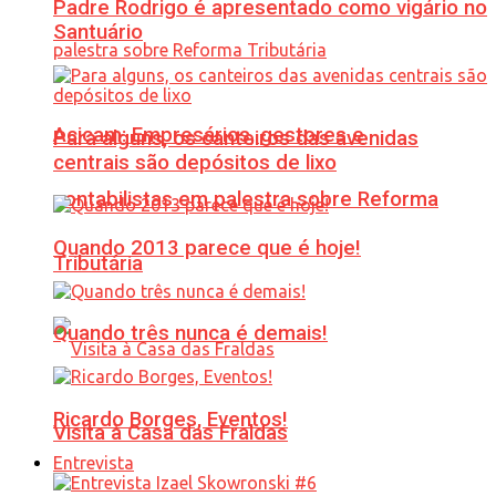
Padre Rodrigo é apresentado como vigário no
Santuário
Acicam: Empresários, gestores e
Para alguns, os canteiros das avenidas
centrais são depósitos de lixo
contabilistas em palestra sobre Reforma
Quando 2013 parece que é hoje!
Tributária
Quando três nunca é demais!
Ricardo Borges, Eventos!
Visita à Casa das Fraldas
Entrevista