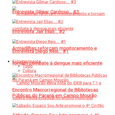
Entrevista Gilmar Cardoso… #3
Entrevista Jair Elias… #2
Armadilhas reforçam monitoramento e
Entrevista Diego Reis… #1
Entretenimento
tornam combate à dengue mais eficiente
Tudo
Cultura
Encontro Macrorregional de Bibliotecas
Públicas do Paraná em Campo Mourão