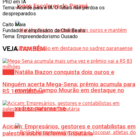
PhD em IA
Jogos Escolares do Paraná
Tema: Acorde para a IA: O futuro não perdoa os
despreparados
Caito Maia
Fundador e empresário da Chili Beans
Tema: Empreendedorismo Ousado
VEJA
TAMBÉM
Natália Biazon conquista dois ouros e
Geral
Ninguém acerta Mega-Sena; prêmio acumula para
mantém Campo Mourão em destaque no
R$ 165 milhões
xadrez paranaense
Geral
Acicam: Empresários, gestores e contabilistas em
palestra sobre Reforma Tributária