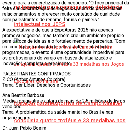
evento para a concretização de negócios. “O foco principal da
no basquete para pessoas com deficiência
feira é a concretização de negócios, além de proporcionar
relacionamentos e oferecer muito conteúdo de qualidade
com palestrantes de renome, fóruns e painéis.”
intelectual nos JEPS
A expectativa é de que a ExpoApras 2025 não apenas
promova negócios, mas também crie um ambiente propício
para a troca de ideias e o fortalecimento de parcerias. “Com
um cronograma robusto de palestrantes e atividades
programadas, o evento é uma oportunidade imperdível para
os profissionais do varejo em busca de atualização e
inovação”, completa o presidente.
PALESTRANTES CONFIRMADOS
ZICO (Arthur Antunes Coimbra)
Tema: Ser Líder: Desafios e Oportunidades
Ana Beatriz Barbosa
Médica psiquiatra e autora de mais de 2,5 milhões de livros
Natação paradesportiva de Campo Mourão
vendidos.
Tema: A problemática da saúde mental no Brasil e nas
organizações
conquista quatro troféus e 33 medalhas nos
Dr. Juan Pablo Boeira