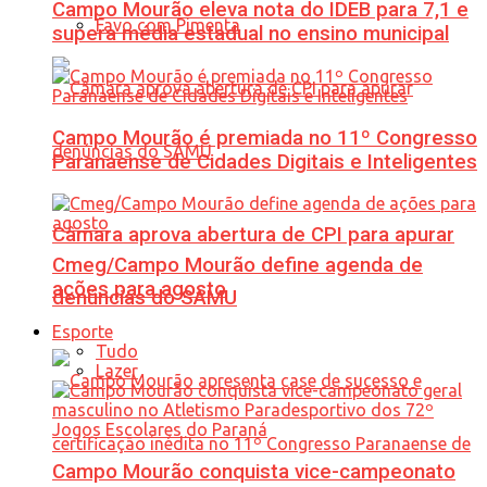
Campo Mourão eleva nota do IDEB para 7,1 e
Favo com Pimenta
supera média estadual no ensino municipal
Campo Mourão é premiada no 11º Congresso
Paranaense de Cidades Digitais e Inteligentes
Câmara aprova abertura de CPI para apurar
Cmeg/Campo Mourão define agenda de
ações para agosto
denúncias do SAMU
Esporte
Tudo
Lazer
Campo Mourão conquista vice-campeonato