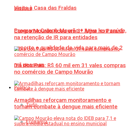
Visita à Casa das Fraldas
Programa Campo Mourão + Ativa leva saúde,
Campo Mourão ficou em 3º lugar no Paraná
na retenção de IR para entidades
esporte e qualidade de vida para mais de 2
mil pessoas
Dia dos Pais: R$ 60 mil em 31 vales compras
no comércio de Campo Mourão
Política
Armadilhas reforçam monitoramento e
Tudo
tornam combate à dengue mais eficiente
Economia