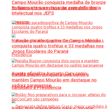
Campo Mourão conquista medalha de bronze
no basquete para pessoas com deficiência
Botânico entra em fase de execução dos
intelectual nos JEPS
acessos
Natação paradesportiva de Campo Mourão
conquista quatro troféus e 33 medalhas nos
Jogos Escolares do Paraná
Avante oficializa Augusto Cury como
Natália Biazon conquista dois ouros e
mantém Campo Mourão em destaque no
xadrez paranaense
candidato à Presidência
Bolão: Nos preparativos para o Jocopar,