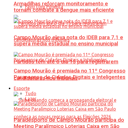
Armadilhas reforçam monitoramento e
Favo com Pimenta
tornam combate à dengue mais eficiente
Campo Mourão eleva nota do IDEB para 7,1 e
supera média estadual no ensino municipal
Partidos têm até o dia 15 para registrarem
Campo Mourão é premiada no 11º Congresso
Paranaense de Cidades Digitais e Inteligentes
candidaturas nos tribunais
Esporte
Tudo
Lazer
Paradesporto de Campo Mourão participa do
Meeting Paralímpico Loterias Caixa em São