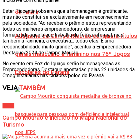
Inclusive com champanhe.
Ester Piacentini observa que a homenagem é gratificante,
mas não constitui-se exclusivamente em reconhecimento
pela sociedade. “Ao receber o prêmio estou representando
todas as mulheres empreendedoras, da empresária
formalizada aquela que trabalha de forma informal, mas
Atletismo de Campo Mourão conquista títulos
também a faxineira, a executiva… todas elas. É uma
responsabilidade muito grande”, acentua a Empreendedora
Destaque/2024 de Campo Mourão.
gerais masculino e feminino nos 76º Jogos
No evento em Foz do Iguaçu serão homenageadas as
Empreendedoras Destaque apontadas pelas 22 unidades da
Escolares do Paraná
Cmeg instaladas nas cidades polos do Paraná.
VEJA
TAMBÉM
Geral
Campo Mourão é incluído no Mapa Nacional do
Turismo