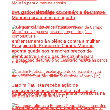
Divulgado calendário do comércio de Campo
Prefeitura de Campo Mourão promove ações
Mourão para o mês de agosto
do Agosto Lilás para fortalecer o
enfrentamento à violência contra a mulher
Pesquisa do Procon de Campo Mourão
aponta queda nos menores preços de
combustíveis e do gás de cozinha para
entrega
Jardim Paulista recebe ação de
conscientização ambiental e mutirão de
Abandono de túmulo no Cemitério resulta na
limpeza neste sábado (1º)
perda da concessão em Campo Mourão