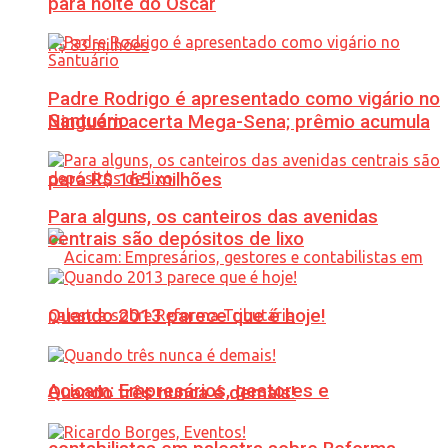
para noite do Oscar
Padre Rodrigo é apresentado como vigário no
Santuário
Ninguém acerta Mega-Sena; prêmio acumula
para R$ 165 milhões
Para alguns, os canteiros das avenidas
centrais são depósitos de lixo
Quando 2013 parece que é hoje!
Acicam: Empresários, gestores e
Quando três nunca é demais!