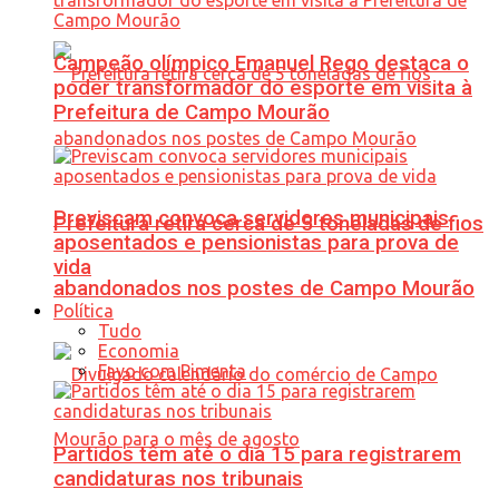
Campeão olímpico Emanuel Rego destaca o
poder transformador do esporte em visita à
Prefeitura de Campo Mourão
Previscam convoca servidores municipais
Prefeitura retira cerca de 5 toneladas de fios
aposentados e pensionistas para prova de
vida
abandonados nos postes de Campo Mourão
Política
Tudo
Economia
Favo com Pimenta
Partidos têm até o dia 15 para registrarem
candidaturas nos tribunais