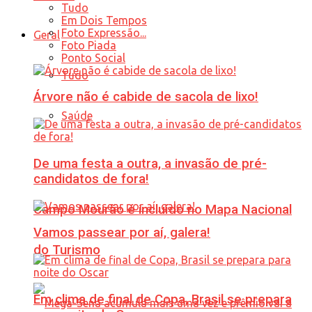
Tudo
Em Dois Tempos
Foto Expressão...
Geral
Foto Piada
Ponto Social
Tudo
Árvore não é cabide de sacola de lixo!
Saúde
De uma festa a outra, a invasão de pré-
candidatos de fora!
Campo Mourão é incluído no Mapa Nacional
Vamos passear por aí, galera!
do Turismo
Em clima de final de Copa, Brasil se prepara