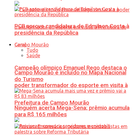
PCB aprova candidatura de Edmilson Costa à
presidência da República
Geral
Tudo
Saúde
Campeão olímpico Emanuel Rego destaca o
Campo Mourão é incluído no Mapa Nacional
do Turismo
poder transformador do esporte em visita à
Prefeitura de Campo Mourão
Ninguém acerta Mega-Sena; prêmio acumula
para R$ 165 milhões