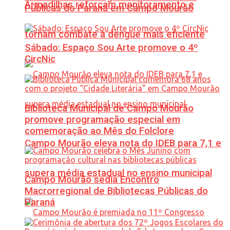
Armadilhas reforçam monitoramento e
Públicas do Paraná em Campo Mourão
tornam combate à dengue mais eficiente
Sábado: Espaço Sou Arte promove o 4º
CircNic
Biblioteca Municipal de Campo Mourão
promove programação especial em
comemoração ao Mês do Folclore
Campo Mourão eleva nota do IDEB para 7,1 e
supera média estadual no ensino municipal
Campo Mourão sedia Encontro
Macrorregional de Bibliotecas Públicas do
Paraná