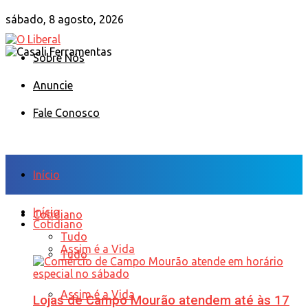
sábado, 8 agosto, 2026
Sobre Nós
Anuncie
Fale Conosco
Início
Início
Cotidiano
Cotidiano
Tudo
Assim é a Vida
Tudo
Assim é a Vida
Lojas de Campo Mourão atendem até às 17