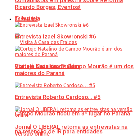
contabilistas em palestra sobre Reforma
Ricardo Borges, Eventos!
Tributária
Entrevista
Entrevista Izael Skowronski #6
Visita à Casa das Fraldas
Cortejo Natalino de Campo Mourão é um dos
maiores do Paraná
Entrevista Roberto Cardoso… #5
Campo Mourão ficou em 3º lugar no Paraná
Jornal O LIBERAL retoma as entrevistas na
na retenção de IR para entidades
versão online