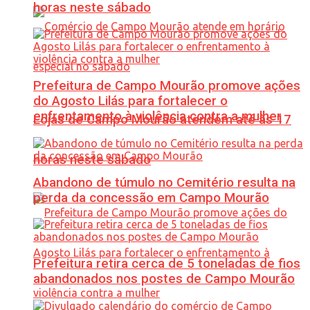
horas neste sábado
Prefeitura de Campo Mourão promove ações
do Agosto Lilás para fortalecer o
enfrentamento à violência contra a mulher
Lojas de Campo Mourão atendem até às 17
horas neste sábado
Abandono de túmulo no Cemitério resulta na
perda da concessão em Campo Mourão
Prefeitura retira cerca de 5 toneladas de fios
abandonados nos postes de Campo Mourão