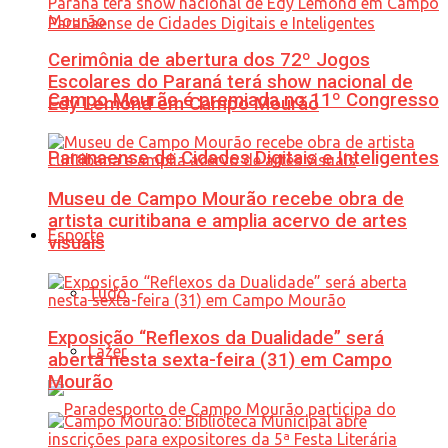
Cerimônia de abertura dos 72º Jogos
Escolares do Paraná terá show nacional de
Campo Mourão é premiada no 11º Congresso
Edy Lemond em Campo Mourão
Paranaense de Cidades Digitais e Inteligentes
Museu de Campo Mourão recebe obra de
artista curitibana e amplia acervo de artes
Esporte
visuais
Tudo
Exposição “Reflexos da Dualidade” será
Lazer
aberta nesta sexta-feira (31) em Campo
Mourão