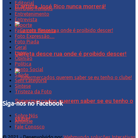
Editorial
O artista José Rico nunca morrerá!
Em Dois Tempos
Entretenimento
Entrevista
Esporte
Favo com Pimenta
Foto Expressão…
Foto Piada
Geral
Lazer
Carreta desce rua onde é proibido descer!
Opinião
Política
Ponto Social
Saúde
Sem categoria
Síntese
Tristeza da Foto
Supermercados querem saber se eu tenho o
Siga-nos no Facebook
Sobre Nós
clube!
Anuncie
Fale Conosco
© 2021 - Desenvolvido por
Webmundo soluções Interativas