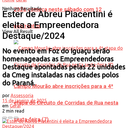
Nenhum Resultado
2026 começa neste sábado com 12
Ester de Abreu Piacentini é
eleita a Empreendedora
confrontos
View All Result
Destaque/2024
No evento em Foz do Iguaçu serão
homenageadas as Empreendedoras
Destaque apontadas pelas 22 unidades
da Cmeg instaladas nas cidades polos
do Paraná.
Campo Mourão abre inscrições para a 4ª
por
Assessoria
15 de janeiro de 2025
etapa do Circuito de Corridas de Rua nesta
em
Geral
2 min read
sexta-feira (7)