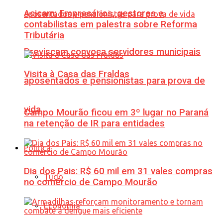
Acicam: Empresários, gestores e
contabilistas em palestra sobre Reforma
Tributária
Previscam convoca servidores municipais
Visita à Casa das Fraldas
aposentados e pensionistas para prova de
vida
Campo Mourão ficou em 3º lugar no Paraná
na retenção de IR para entidades
Política
Dia dos Pais: R$ 60 mil em 31 vales compras
Tudo
no comércio de Campo Mourão
Economia