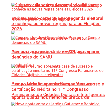
Divulgado calendário do comércio de Campo
Saiba quando começa a propaganda eleitoral
Mourão para o mês de agosto
e conheça as novas regras para as Eleições
2026
Câmara aprova abertura de CPI para apurar
denúncias do SAMU
Pesquisa do Procon de Campo Mourão
Campo Mourão apresenta case de sucesso e
certificação inédita no 11º Congresso
Paranaense de Cidades Digitais e Inteligentes
aponta queda nos menores preços de