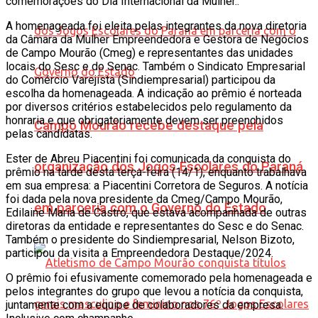
comemorações do Dia Internacional da Mulher..
A homenageada foi eleita pelas integrantes da nova diretoria
da Câmara da Mulher Empreendedora e Gestora de Negócios
de Campo Mourão (Cmeg) e representantes das unidades
locais do Sesc e do Senac. Também o Sindicato Empresarial
do Comércio Varejista (Sindiempresarial) participou da
escolha da homenageada. A indicação ao prêmio é norteada
por diversos critérios estabelecidos pelo regulamento da
honraria e que obrigatoriamente devem ser preenchidos
Campo Mourão recebe destaque pela
pelas candidatas.
Ester de Abreu Piacentini foi comunicada da conquista do
organização dos Jogos Escolares do Paraná
prêmio na tarde desta terça-feira (14/1), enquanto trabalhava
em sua empresa: a Piacentini Corretora de Seguros. A notícia
foi dada pela nova presidente da Cmeg/Campo Mourão,
em parceria com o Governo do Estado
Edilaine Maria de Castro, que estava acompanhada de outras
diretoras da entidade e representantes do Sesc e do Senac.
Também o presidente do Sindiempresarial, Nelson Bizoto,
participou da visita a Empreendedora Destaque/2024.
O prêmio foi efusivamente comemorado pela homenageada e
pelos integrantes do grupo que levou a notícia da conquista,
juntamente com a equipe de colaboradores da empresa.