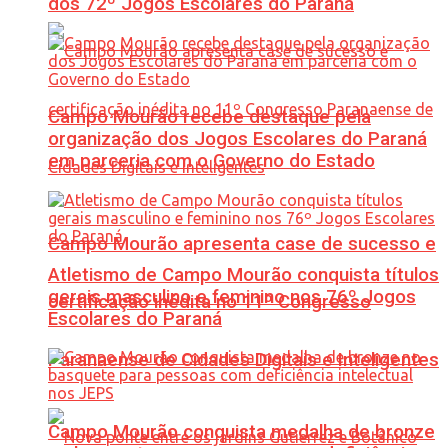
dos 72º Jogos Escolares do Paraná
Campo Mourão recebe destaque pela
organização dos Jogos Escolares do Paraná
em parceria com o Governo do Estado
Campo Mourão apresenta case de sucesso e
Atletismo de Campo Mourão conquista títulos
gerais masculino e feminino nos 76º Jogos
certificação inédita no 11º Congresso
Escolares do Paraná
Paranaense de Cidades Digitais e Inteligentes
Campo Mourão conquista medalha de bronze