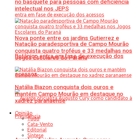
no basquete para pessoas com deficiência
intelectual nos JEPS
Nova ponte entre os jardins Gutierrez e
Natação paradesportiva de Campo Mourão
conquista quatro troféus e 33 medalhas nos
Botânico entra em fase de execução dos
Jogos Escolares do Paraná
acessos
Natália Biazon conquista dois ouros e
mantém Campo Mourão em destaque no
xadrez paranaense
Opinião
Tudo
Cata-Vento
Editorial
Síntese