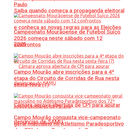
Paulo
Saiba quando começa a propaganda eleitoral
e conheça as novas regras para as Eleições
Campeonato Mourãoense de Futebol Suíço
2026 começa neste sábado com 12
2026
confrontos
Campo Mourão abre inscrições para a 4ª
etapa do Circuito de Corridas de Rua nesta
sexta-feira (7)
Câmara aprova abertura de CPI para apurar
Campo Mourão conquista vice-campeonato
denúncias do SAMU
geral masculino no Atletismo Paradesportivo