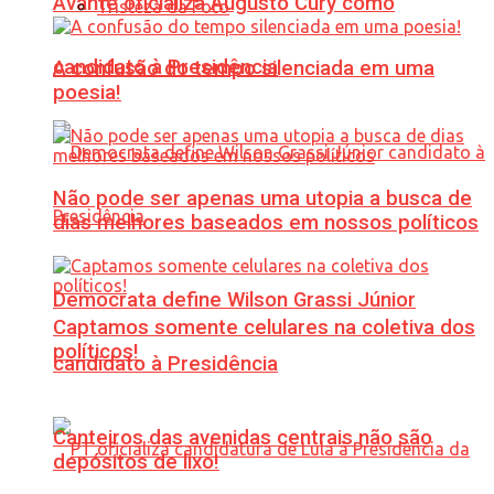
Avante oficializa Augusto Cury como
Tristeza da Foto
candidato à Presidência
A confusão do tempo silenciada em uma
poesia!
Não pode ser apenas uma utopia a busca de
dias melhores baseados em nossos políticos
Democrata define Wilson Grassi Júnior
Captamos somente celulares na coletiva dos
políticos!
candidato à Presidência
Canteiros das avenidas centrais não são
depósitos de lixo!