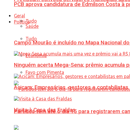
PCB aprova candidatura de Edmilson Costa à p
Geral
Tudo
Política
Saúde
Tudo
Campo Mourão é incluído no Mapa Nacional do
Economia
Ninguém acerta Mega-Sena; prêmio acumula p
Favo com Pimenta
Acicam: Empresários, gestores e contabilistas
Visita à Casa das Fraldas
Partidos têm até o dia 15 para registrarem can