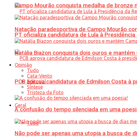
Campo Mourão conquista medalha de bronze no
Natação paradesportiva de Campo Mourão conq
PT oficializa candidatura de Lula à Presidência
Natália Biazon conquista dois ouros e mant
Opinião
Tudo
Cata-Vento
PCB aprova candidatura de Edmilson Costa à p
Editorial
Síntese
Tristeza da Foto
Geral
A confusão do tempo silenciada em uma poesi
Tudo
Não pode ser apenas uma utopia a busca de d