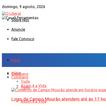
domingo, 9 agosto, 2026
Sobre Nós
Anuncie
Fale Conosco
Início
Início
Cotidiano
Cotidiano
Tudo
Assim é a Vida
Tudo
Lojas de Campo Mourão atendem até às 17 ho
Assim é a Vida