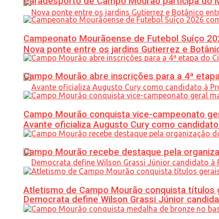
Paradesporto de Campo Mourão participa do M
Campeonato Mourãoense de Futebol Suíço 20
Nova ponte entre os jardins Gutierrez e Botâ
Campo Mourão abre inscrições para a 4ª etapa 
Campo Mourão conquista vice-campeonato gera
Avante oficializa Augusto Cury como candidato
Campo Mourão recebe destaque pela organiza
Atletismo de Campo Mourão conquista títulos 
Democrata define Wilson Grassi Júnior candida