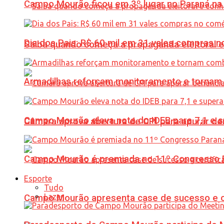
Campo Mourão ficou em 3º lugar no Paraná na 
Dia dos Pais: R$ 60 mil em 31 vales compras
Saiba quando começa a propaganda eleitoral e
Armadilhas reforçam monitoramento e tornam 
Campo Mourão eleva nota do IDEB para 7,1 e s
Câmara aprova abertura de CPI para apurar d
Campo Mourão é premiada no 11º Congresso Pa
Esporte
Tudo
Lazer
Campo Mourão apresenta case de sucesso e cer