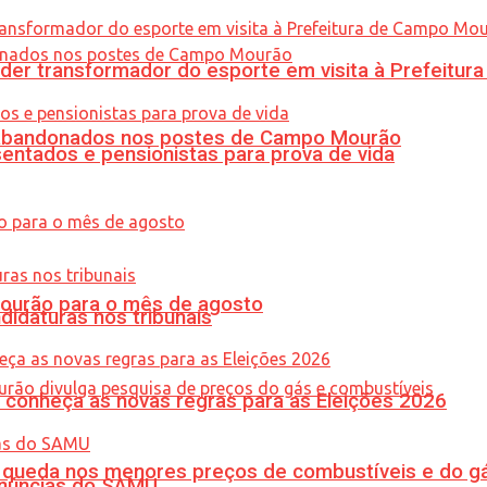
er transformador do esporte em visita à Prefeitu
os abandonados nos postes de Campo Mourão
entados e pensionistas para prova de vida
Mourão para o mês de agosto
didaturas nos tribunais
 conheça as novas regras para as Eleições 2026
queda nos menores preços de combustíveis e do gá
enúncias do SAMU