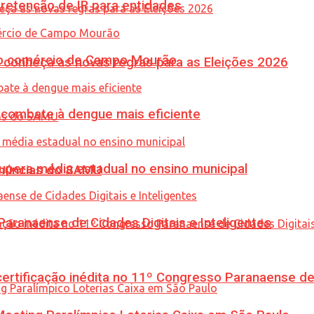
retenção de IR para entidades
 no comércio de Campo Mourão
 conheça as novas regras para as Eleições 2026
combate à dengue mais eficiente
upera média estadual no ensino municipal
enúncias do SAMU
ranaense de Cidades Digitais e Inteligentes
tificação inédita no 11º Congresso Paranaense de C