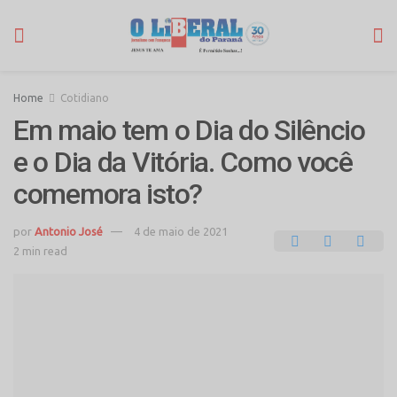
Home
Cotidiano
Em maio tem o Dia do Silêncio
e o Dia da Vitória. Como você
comemora isto?
por
Antonio José
4 de maio de 2021
2 min read