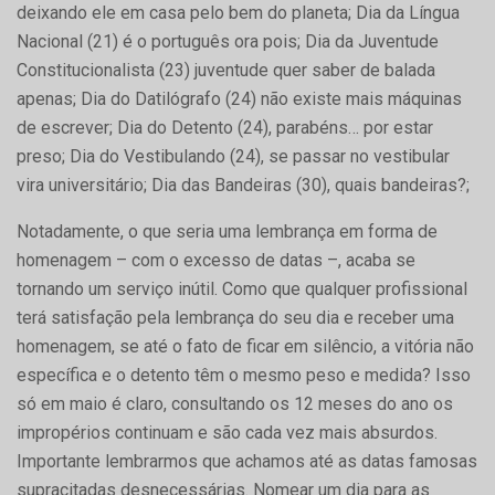
deixando ele em casa pelo bem do planeta; Dia da Língua
Nacional (21) é o português ora pois; Dia da Juventude
Constitucionalista (23) juventude quer saber de balada
apenas; Dia do Datilógrafo (24) não existe mais máquinas
de escrever; Dia do Detento (24), parabéns… por estar
preso; Dia do Vestibulando (24), se passar no vestibular
vira universitário; Dia das Bandeiras (30), quais bandeiras?;
Notadamente, o que seria uma lembrança em forma de
homenagem – com o excesso de datas –, acaba se
tornando um serviço inútil. Como que qualquer profissional
terá satisfação pela lembrança do seu dia e receber uma
homenagem, se até o fato de ficar em silêncio, a vitória não
específica e o detento têm o mesmo peso e medida? Isso
só em maio é claro, consultando os 12 meses do ano os
impropérios continuam e são cada vez mais absurdos.
Importante lembrarmos que achamos até as datas famosas
supracitadas desnecessárias. Nomear um dia para as