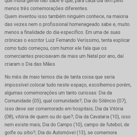
que muita gente não sabe é que, para cada dia tem pelo
menos três comemorações diferentes.
Quem inventou isso também ninguém conhece, na maioria
das vezes nem o profissional homenageado sabe e, muito
menos a finalidade do dia específico. Em uma de suas
crônicas o escritor Luiz Fernando Veríssimo, tenta explicar
como tudo começou, com humor ele fala que os
comerciantes precisavam de mais um Natal por ano, daí
criaram o Dia das Mães.
No mês de maio temos dia de tanta coisa que seria
impossível colocar tudo neste espaço, escolhemos porém,
algumas comemorações um tanto curiosas: Dia da
Comunidade (05), qual comunidade?; Dia do Silêncio (07),
isso deve ser comemorado em hospitais; Dia da Vitória
(08), vitória de quem ou do que?; Dia da Cavalaria (10), isso
nem existe mais; Dia do Campo (10), campo de futebol, de
golfe ou sítio?; Dia do Automóvel (13), se comemora