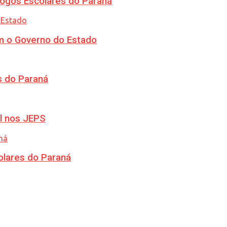
ogos Escolares do Paraná
m o Governo do Estado
s do Paraná
l nos JEPS
olares do Paraná