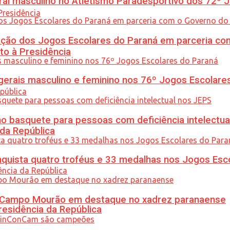
l masculino no Atletismo Paradesportivo dos 72º J
ção dos Jogos Escolares do Paraná em parceria co
to à Presidência
gerais masculino e feminino nos 76º Jogos Escolare
 basquete para pessoas com deficiência intelectua
 da República
uista quatro troféus e 33 medalhas nos Jogos Esc
ém Campo Mourão em destaque no xadrez paranaense
residência da República