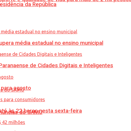
esidência da República
upera média estadual no ensino municipal
ranaense de Cidades Digitais e Inteligentes
para agosto
té às 22 horas nesta sexta-feira
enúncias do SAMU