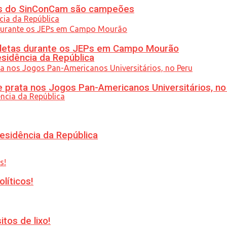
etas do SinConCam são campeões
atletas durante os JEPs em Campo Mourão
esidência da República
 prata nos Jogos Pan-Americanos Universitários, no
esidência da República
líticos!
tos de lixo!