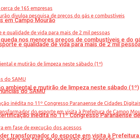
oras em Campo Mourão
queda nos menores preços de combustíveis e do gá
porte e qualidade de vida para mais de 2 mil pesso
ão ambiental e mutirão de limpeza neste sábado (1º)
enúncias do SAMU
tificação inédita no 11º Congresso Paranaense de C
er transformador do esporte em visita à Prefeitu
nico entra em fase de execução dos acessos