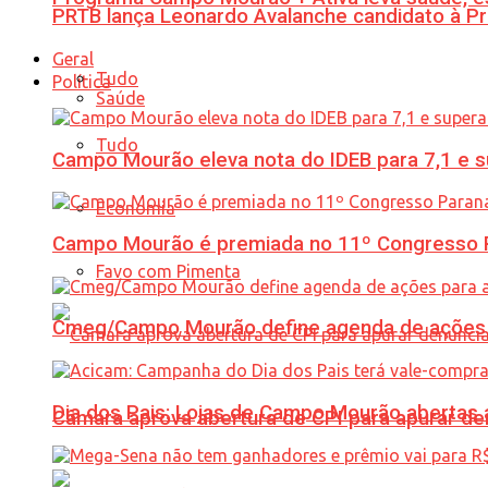
PRTB lança Leonardo Avalanche candidato à Pr
Geral
Tudo
Política
Saúde
Tudo
Campo Mourão eleva nota do IDEB para 7,1 e s
Economia
Campo Mourão é premiada no 11º Congresso Pa
Favo com Pimenta
Cmeg/Campo Mourão define agenda de ações 
Dia dos Pais: Lojas de Campo Mourão abertas a
Câmara aprova abertura de CPI para apurar d