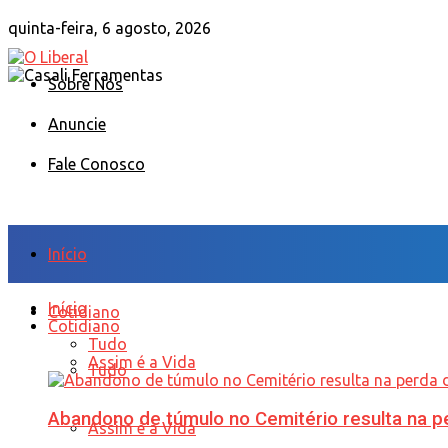
quinta-feira, 6 agosto, 2026
Sobre Nós
Anuncie
Fale Conosco
Início
Início
Cotidiano
Cotidiano
Tudo
Assim é a Vida
Tudo
Abandono de túmulo no Cemitério resulta na
Assim é a Vida