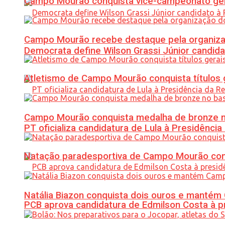
Campo Mourão conquista vice-campeonato gera
Campo Mourão recebe destaque pela organiza
Democrata define Wilson Grassi Júnior candida
Atletismo de Campo Mourão conquista títulos 
Campo Mourão conquista medalha de bronze no
PT oficializa candidatura de Lula à Presidência
Natação paradesportiva de Campo Mourão conq
Natália Biazon conquista dois ouros e mant
PCB aprova candidatura de Edmilson Costa à p