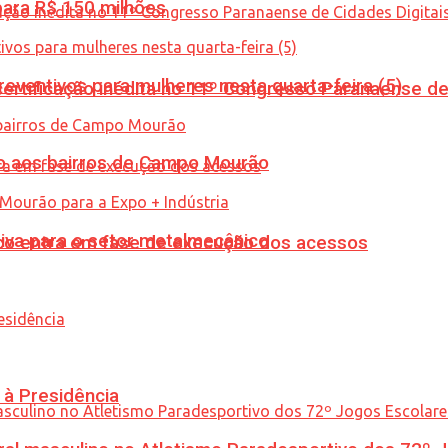
ara R$ 150 milhões
ventivos para mulheres nesta quarta-feira (5)
tificação inédita no 11º Congresso Paranaense de C
to aos bairros de Campo Mourão
siva para o setor metalmecânico
nico entra em fase de execução dos acessos
 à Presidência