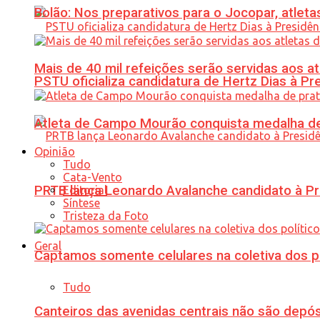
Bolão: Nos preparativos para o Jocopar, atl
Mais de 40 mil refeições serão servidas aos 
PSTU oficializa candidatura de Hertz Dias à Pr
Atleta de Campo Mourão conquista medalha de
Opinião
Tudo
Cata-Vento
PRTB lança Leonardo Avalanche candidato à Pr
Editorial
Síntese
Tristeza da Foto
Geral
Captamos somente celulares na coletiva dos po
Tudo
Canteiros das avenidas centrais não são depósi