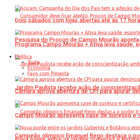
Dois sábados com lojas abertas até às 17 h
Pesquisa do Procon de Campo Mourão aponta 
Programa Campo Mourão + Ativa leva saúde, es
Política
Tudo
Economia
Favo com Pimenta
Jardim Paulista recebe ação de conscientizaç
Câmara aprova abertura de CPI para apurar d
Campo Mourão apresenta case de sucesso e cer
Campeão olímpico Emanuel Rego destaca o pod
Nova ponte entre os jardins Gutierrez e Botâ