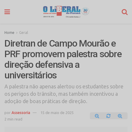
Home
Geral
Diretran de Campo Mourão e
PRF promovem palestra sobre
direção defensiva a
universitários
A palestra não apenas alertou os estudantes sobre
os perigos do trânsito, mas também incentivou a
adoção de boas práticas de direção.
por
Assessoria
15 de maio de 2025
2 min read