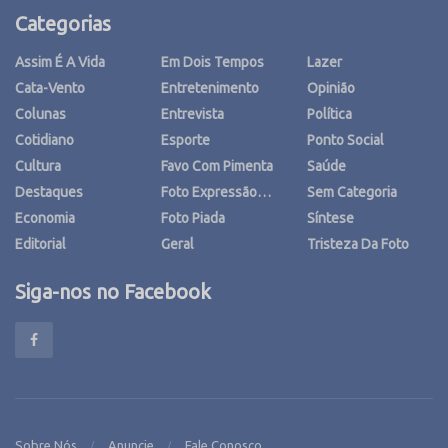
Categorias
Assim É A Vida
Em Dois Tempos
Lazer
Cata-Vento
Entretenimento
Opinião
Colunas
Entrevista
Política
Cotidiano
Esporte
Ponto Social
Cultura
Favo Com Pimenta
Saúde
Destaques
Foto Expressão…
Sem Categoria
Economia
Foto Piada
Síntese
Editorial
Geral
Tristeza Da Foto
Siga-nos no Facebook
Sobre Nós
Anuncie
Fale Conosco