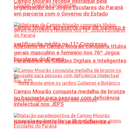
Campo Mourão recebe destaque pela
organização dos Jogos Escolares do Paraná
em parceria com o Governo do Estado
Campo Mourão apresenta case de sucesso e
certificação inédita no 11º Congresso
Atletismo de Campo Mourão conquista títulos
gerais masculino e feminino nos 76º Jogos
Escolares do Paraná
Paranaense de Cidades Digitais e Inteligentes
Campo Mourão conquista medalha de bronze
no basquete para pessoas com deficiência
intelectual nos JEPS
Nova ponte entre os jardins Gutierrez e