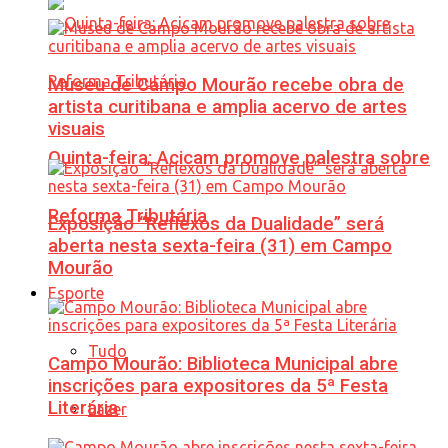
Museu de Campo Mourão recebe obra de
artista curitibana e amplia acervo de artes
visuais
Quinta-feira: Acicam promove palestra sobre
Reforma Tributária
Exposição “Reflexos da Dualidade” será
aberta nesta sexta-feira (31) em Campo
Mourão
Esporte
Tudo
Campo Mourão: Biblioteca Municipal abre
inscrições para expositores da 5ª Festa
Literária
Lazer