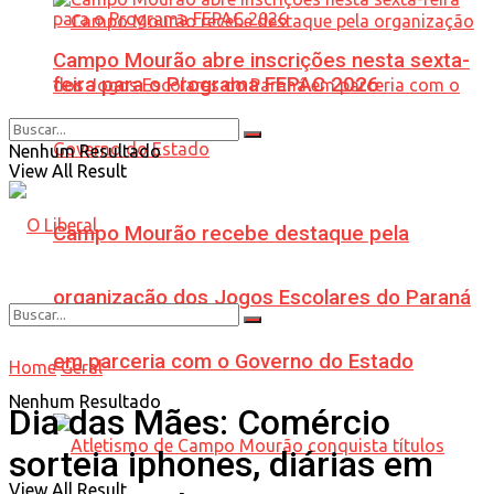
Campo Mourão abre inscrições nesta sexta-
feira para o Programa FEPAC 2026
Nenhum Resultado
View All Result
Campo Mourão recebe destaque pela
organização dos Jogos Escolares do Paraná
em parceria com o Governo do Estado
Home
Geral
Nenhum Resultado
Dia das Mães: Comércio
sorteia iphones, diárias em
View All Result