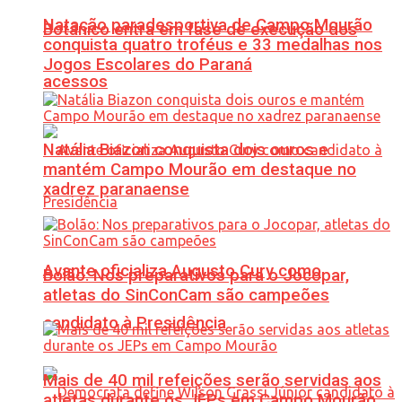
Natação paradesportiva de Campo Mourão
Botânico entra em fase de execução dos
conquista quatro troféus e 33 medalhas nos
Jogos Escolares do Paraná
acessos
Natália Biazon conquista dois ouros e
mantém Campo Mourão em destaque no
xadrez paranaense
Avante oficializa Augusto Cury como
Bolão: Nos preparativos para o Jocopar,
atletas do SinConCam são campeões
candidato à Presidência
Mais de 40 mil refeições serão servidas aos
atletas durante os JEPs em Campo Mourão