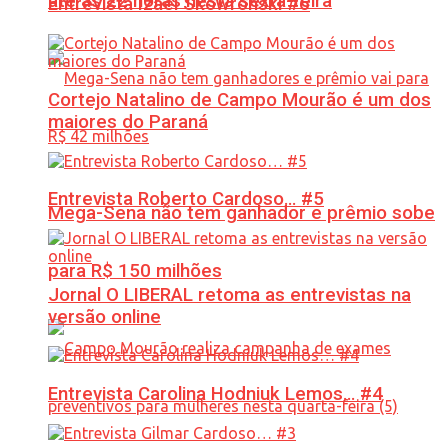
até às 22 horas nesta sexta-feira
Entrevista Izael Skowronski #6
Cortejo Natalino de Campo Mourão é um dos
maiores do Paraná
Entrevista Roberto Cardoso… #5
Mega-Sena não tem ganhador e prêmio sobe
para R$ 150 milhões
Jornal O LIBERAL retoma as entrevistas na
versão online
Entrevista Carolina Hodniuk Lemos… #4