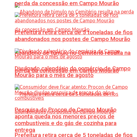
perda da concessão em Campo Mourão
Prefeitura retira cerca de 5 toneladas de fios
abandonados nos postes de Campo Mourão
Abandono de túmulo no Cemitério resulta na
Divulgado calendário do comércio de Campo
perda da concessão em Campo Mourão
Mourão para o mês de agosto
Pesquisa do Procon de Campo Mourão
aponta queda nos menores preços de
combustíveis e do gás de cozinha para
entrega
Prefeitura retira cerca de 5 toneladas de fios