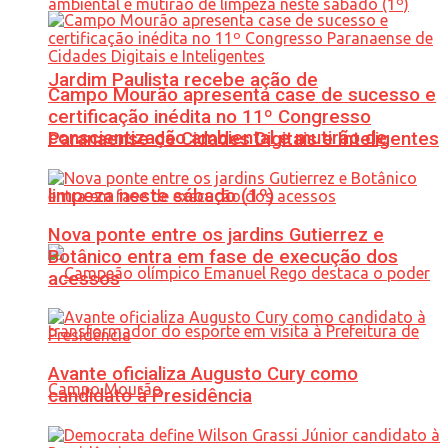
Jardim Paulista recebe ação de
Campo Mourão apresenta case de sucesso e
certificação inédita no 11º Congresso
conscientização ambiental e mutirão de
Paranaense de Cidades Digitais e Inteligentes
limpeza neste sábado (1º)
Nova ponte entre os jardins Gutierrez e
Botânico entra em fase de execução dos
acessos
Avante oficializa Augusto Cury como
candidato à Presidência