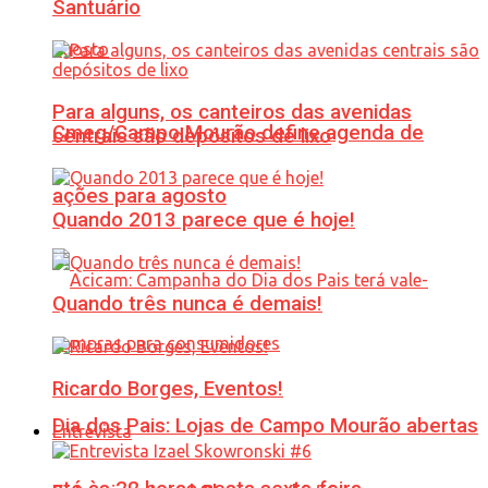
Santuário
Para alguns, os canteiros das avenidas
Cmeg/Campo Mourão define agenda de
centrais são depósitos de lixo
ações para agosto
Quando 2013 parece que é hoje!
Quando três nunca é demais!
Ricardo Borges, Eventos!
Dia dos Pais: Lojas de Campo Mourão abertas
Entrevista