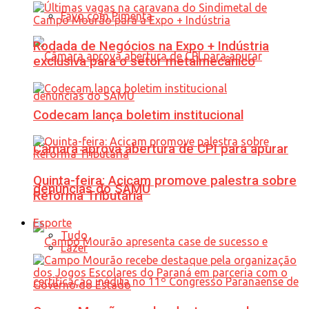
Favo com Pimenta
Rodada de Negócios na Expo + Indústria
exclusiva para o setor metalmecânico
Codecam lança boletim institucional
Câmara aprova abertura de CPI para apurar
Quinta-feira: Acicam promove palestra sobre
denúncias do SAMU
Reforma Tributária
Esporte
Tudo
Lazer