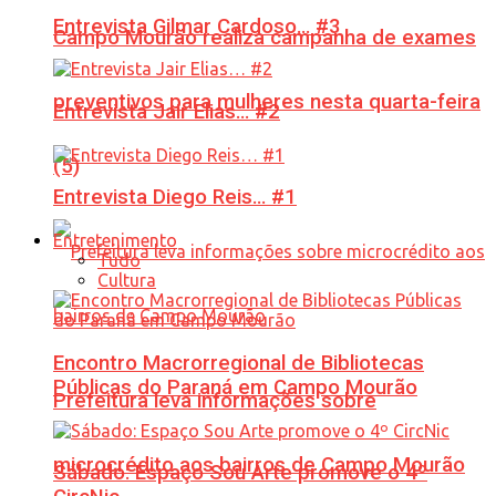
Entrevista Gilmar Cardoso… #3
Campo Mourão realiza campanha de exames
preventivos para mulheres nesta quarta-feira
Entrevista Jair Elias… #2
(5)
Entrevista Diego Reis… #1
Entretenimento
Tudo
Cultura
Encontro Macrorregional de Bibliotecas
Públicas do Paraná em Campo Mourão
Prefeitura leva informações sobre
microcrédito aos bairros de Campo Mourão
Sábado: Espaço Sou Arte promove o 4º