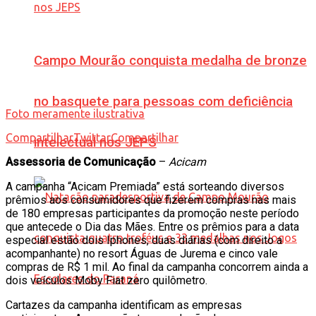
Campo Mourão conquista medalha de bronze
no basquete para pessoas com deficiência
Foto meramente ilustrativa
Compartilhar
Twittar
Compartilhar
intelectual nos JEPS
Assessoria de Comunicação
–
Acicam
A campanha “Acicam Premiada” está sorteando diversos
prêmios aos consumidores que fizerem compras nas mais
de 180 empresas participantes da promoção neste período
que antecede o Dia das Mães. Entre os prêmios para a data
especial estão dois Iphones, duas diárias (com direito a
acompanhante) no resort Águas de Jurema e cinco vale
compras de R$ 1 mil. Ao final da campanha concorrem ainda a
dois veículos Moby Fiat zero quilômetro.
Cartazes da campanha identificam as empresas