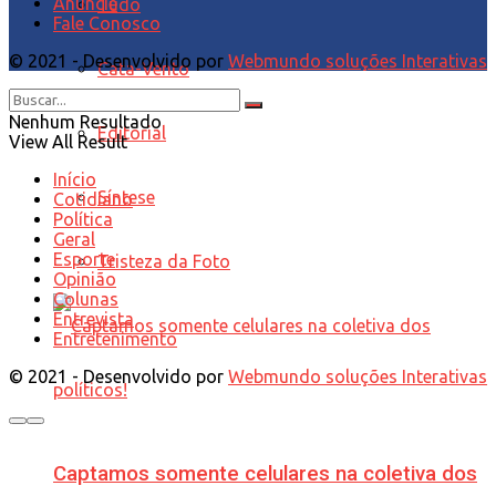
Anuncie
Tudo
Fale Conosco
© 2021 - Desenvolvido por
Webmundo soluções Interativas
Cata-Vento
Nenhum Resultado
Editorial
View All Result
Início
Síntese
Cotidiano
Política
Geral
Esporte
Tristeza da Foto
Opinião
Colunas
Entrevista
Entretenimento
© 2021 - Desenvolvido por
Webmundo soluções Interativas
Captamos somente celulares na coletiva dos