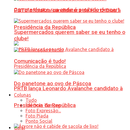
Carreta desce rua onde é proibido descer!
PSTU oficializa candidatura de Hertz Dias à
Presidência da República
Supermercados querem saber se eu tenho o
clube!
Comunicação é tudo!
Do panetone ao ovo de Páscoa
PRTB lança Leonardo Avalanche candidato à
Colunas
Tudo
Presidência da República
Em Dois Tempos
Foto Expressão...
Foto Piada
Ponto Social
Geral