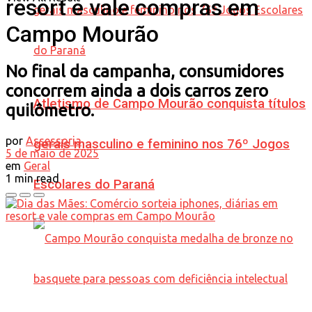
resort e vale compras em
Campo Mourão
No final da campanha, consumidores
concorrem ainda a dois carros zero
Atletismo de Campo Mourão conquista títulos
quilômetro.
por
Assessoria
gerais masculino e feminino nos 76º Jogos
5 de maio de 2025
em
Geral
1 min read
Escolares do Paraná