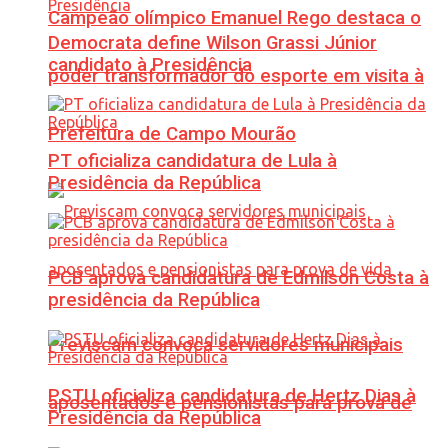
Campeão olímpico Emanuel Rego destaca o
Democrata define Wilson Grassi Júnior
candidato à Presidência
poder transformador do esporte em visita à
Prefeitura de Campo Mourão
PT oficializa candidatura de Lula à
Presidência da República
PCB aprova candidatura de Edmilson Costa à
presidência da República
Previscam convoca servidores municipais
PSTU oficializa candidatura de Hertz Dias à
aposentados e pensionistas para prova de
Presidência da República