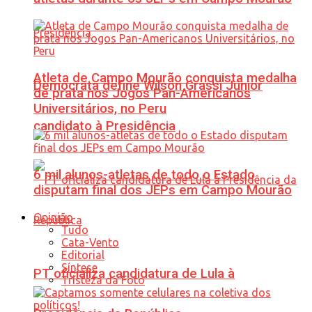
Atleta de Campo Mourão conquista medalha
Democrata define Wilson Grassi Júnior
de prata nos Jogos Pan-Americanos
Universitários, no Peru
candidato à Presidência
6 mil alunos-atletas de todo o Estado
disputam final dos JEPs em Campo Mourão
Opinião
Tudo
Cata-Vento
Editorial
Síntese
PT oficializa candidatura de Lula à
Tristeza da Foto