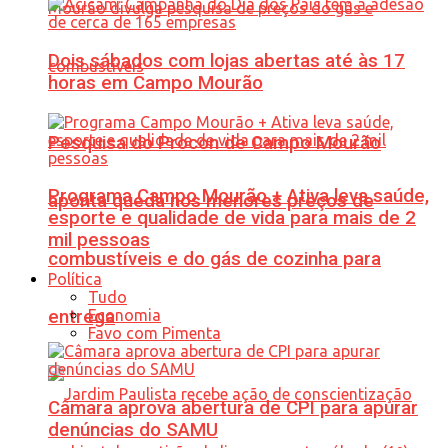
Dois sábados com lojas abertas até às 17
horas em Campo Mourão
Pesquisa do Procon de Campo Mourão
Programa Campo Mourão + Ativa leva saúde,
aponta queda nos menores preços de
esporte e qualidade de vida para mais de 2
mil pessoas
combustíveis e do gás de cozinha para
Política
Tudo
Economia
entrega
Favo com Pimenta
Câmara aprova abertura de CPI para apurar
denúncias do SAMU