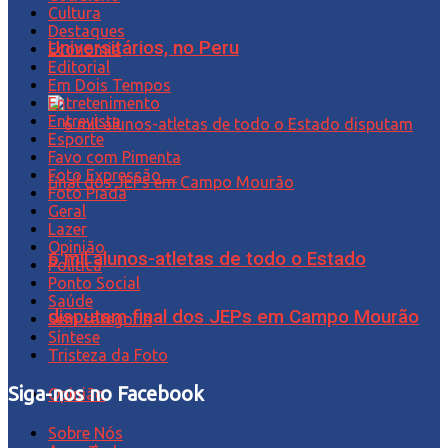
Cultura
Destaques
Universitários, no Peru
Economia
Editorial
Em Dois Tempos
Entretenimento
Entrevista
Esporte
Favo com Pimenta
Foto Expressão…
Foto Piada
Geral
Lazer
Opinião
6 mil alunos-atletas de todo o Estado
Política
Ponto Social
Saúde
disputam final dos JEPs em Campo Mourão
Sem categoria
Síntese
Tristeza da Foto
Siga-nos no Facebook
Opinião
Sobre Nós