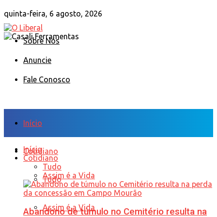
quinta-feira, 6 agosto, 2026
Sobre Nós
Anuncie
Fale Conosco
Início
Início
Cotidiano
Cotidiano
Tudo
Assim é a Vida
Tudo
Assim é a Vida
Abandono de túmulo no Cemitério resulta na