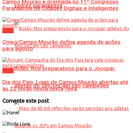
Campo Mourão é premiada no 11º Congresso
xadrez paranaense
Paranaense de Cidades Digitais e Inteligentes
Geral
Cmeg/Campo Mourão define agenda de ações
para agosto
Bolão: Nos preparativos para o Jocopar,
Geral
Dia dos Pais: Lojas de Campo Mourão abertas até
atletas do SinConCam são campeões
às 22 horas nesta sexta-feira
Comente este post