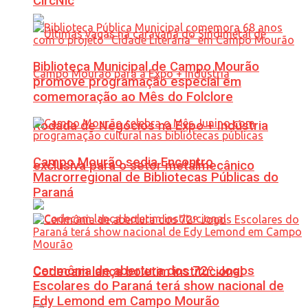
CircNic
Biblioteca Municipal de Campo Mourão
promove programação especial em
comemoração ao Mês do Folclore
Rodada de Negócios na Expo + Indústria
Campo Mourão sedia Encontro
exclusiva para o setor metalmecânico
Macrorregional de Bibliotecas Públicas do
Paraná
Cerimônia de abertura dos 72º Jogos
Codecam lança boletim institucional
Escolares do Paraná terá show nacional de
Edy Lemond em Campo Mourão