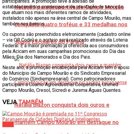
participantes. A promoção teve a adesão de
estabelecimentos comerciais e de prestação de serviços
Natação paradesportiva de Campo Mourão
que atuam nos mais diferentes ramos de atividades,
instalados não apenas na área central de Campo Mourão, mas
também nos bairros.
conquista quatro troféus e 33 medalhas nos
Os cupons são preenchidos eletronicamente (cadastro online
– via QR Code) e o sorteio será realizado através da Loteria
Jogos Escolares do Paraná
Federal. É a maior premiação já oferecida aos consumidores
pela Acicam em suas campanhas promocionais do Dia das
Mães, Dia dos Namorados e Dia dos Pais.
Neste ano, a promoção encabeçada pela Acicam tem o apoio
do Município de Campo Mourão e do Sindicato Empresarial
do Comércio (Sindiempresarial). Como patrocinadores
participam a Coamo Agroindustrial Cooperativa, Unimed
Campo Mourão, Cresol, Sicredi e Jurema Águas Quentes.
VEJA
TAMBÉM
Natália Biazon conquista dois ouros e
mantém Campo Mourão em destaque no
Geral