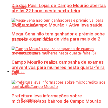
Dia dos Pais: Lojas de Campo Mourão abertas
até às 22 horas nesta sexta-feira
Programa Campo Mourão + Ativa leva saúde,
Mega-Sena não tem ganhador e prêmio sobe
esporte e qualidade de vida para mais de 2
para R$ 150 milhões
mil pessoas
Campo Mourão realiza campanha de exames
preventivos para mulheres nesta quarta-feira
Política
(5)
Tudo
Prefeitura leva informações sobre
Economia
microcrédito aos bairros de Campo Mourão