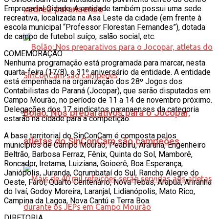
Empresarial Cidade. A entidade também possui uma sede
xadrez paranaense
recreativa, localizada na Asa Leste da cidade (em frente à
escola municipal “Professor Florestan Fernandes”), dotada
de campo de futebol suíço, salão social, etc.
COMEMORAÇÃO
Nenhuma programação está programada para marcar, nesta
quarta-feira (17/8), o 31º aniversário da entidade. A entidade
está empenhada na organização dos 28º Jogos dos
Contabilistas do Paraná (Jocopar), que serão disputados em
Campo Mourão, no período de 11 a 14 de novembro próximo.
Delegações dos 17 sindicatos paranaenses da categoria
Bolão: Nos preparativos para o Jocopar,
estarão na cidade para a competição.
A base territorial do SinConCam é composta pelos
atletas do SinConCam são campeões
municípios de Campo Mourão, Peabiru, Araruna, Engenheiro
Beltrão, Barbosa Ferraz, Fênix, Quinta do Sol, Mamborê,
Roncador, Iretama, Luiziana, Goioerê, Boa Esperança,
Janiópolis, Juranda, Corumbataí do Sul, Rancho Alegre do
Oeste, Farol, Quarto Centenário, Nova Tebas, Arapuã, Ariranha
do Ivaí, Godoy Moreira, Laranjal, Lidianópolis, Mato Rico,
Campina da Lagoa, Nova Cantú e Terra Boa.
DIRETORIA