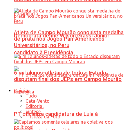
Atleta de Campo Mourão conquista medalha
Democrata define Wilson Grassi Júnior
de prata nos Jogos Pan-Americanos
Universitários, no Peru
candidato à Presidência
6 mil alunos-atletas de todo o Estado
disputam final dos JEPs em Campo Mourão
Opinião
Tudo
Cata-Vento
Editorial
Síntese
PT oficializa candidatura de Lula à
Tristeza da Foto