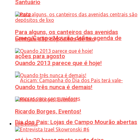
Santuário
Para alguns, os canteiros das avenidas
Cmeg/Campo Mourão define agenda de
centrais são depósitos de lixo
ações para agosto
Quando 2013 parece que é hoje!
Quando três nunca é demais!
Ricardo Borges, Eventos!
Dia dos Pais: Lojas de Campo Mourão abertas
Entrevista