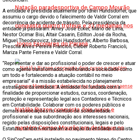
Natação paradesportiva de Campo Mourão
A entidade é presidida atualmente por Idnei Hundsdorfer, que
assumiu o cargo devido o falecimento de Valdir Corral em
decorrência de acidente de trânsito. Pela presidência da
conquista quatro troféus e 33 medalhas nos
entidade já passaram: Arney José Ecker, Mário de Lima,
Nestor Ocimar Bisi, Altair Casarin, Edilton José da Rocha,
Miguel Theodorovicz, Idnei Hundsdorfer, Alberto Barbosa,
Jogos Escolares do Paraná
Prescila Alves Pereira Francioli, Cleber Roberto Francioli,
Mariza Pante Ferreira e Valdir Corral.
“Representar e dar ao profissional o poder de crescer e atuar
como agente transformador, melhorando a sociedade como
um todo e fortalecendo a atuação contábil no meio
empresarial” é a missão estabelecida no planejamento
estratégico da entidade. A entidade foi fundada com a
finalidade de proporcionar estudos, cursos, coordenação,
proteção e representação legal aos Contadores e Técnicos
em Contabilidade. Colaborar com os poderes públicos e
Natália Biazon conquista dois ouros e
demais associações no sentido de solidariedade
profissional e sua subordinação aos interesses nacionais,
regido pelas disposições constitucionais, legais e pelo
mantém Campo Mourão em destaque no
Estatuto, também nortearam a criação da entidade classista.
O SinConCam está instalado no pavimento térreo do Centro