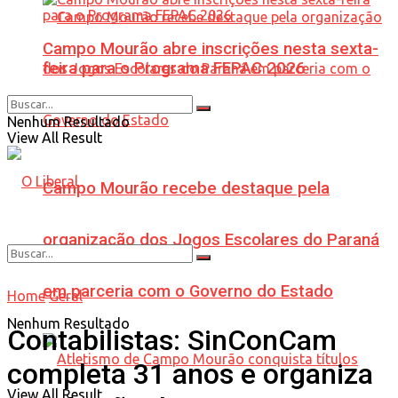
Campo Mourão abre inscrições nesta sexta-
feira para o Programa FEPAC 2026
Nenhum Resultado
View All Result
Campo Mourão recebe destaque pela
organização dos Jogos Escolares do Paraná
em parceria com o Governo do Estado
Home
Geral
Nenhum Resultado
Contabilistas: SinConCam
completa 31 anos e organiza
View All Result