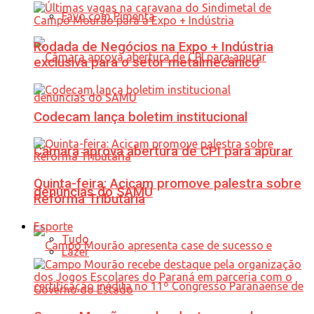
Favo com Pimenta
Rodada de Negócios na Expo + Indústria
exclusiva para o setor metalmecânico
Codecam lança boletim institucional
Câmara aprova abertura de CPI para apurar
Quinta-feira: Acicam promove palestra sobre
denúncias do SAMU
Reforma Tributária
Esporte
Tudo
Lazer