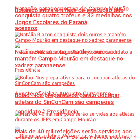
Natação paradesportiva de Campo Mourão
Botânico entra em fase de execução dos
conquista quatro troféus e 33 medalhas nos
Jogos Escolares do Paraná
acessos
Natália Biazon conquista dois ouros e
mantém Campo Mourão em destaque no
xadrez paranaense
Avante oficializa Augusto Cury como
Bolão: Nos preparativos para o Jocopar,
atletas do SinConCam são campeões
candidato à Presidência
Mais de 40 mil refeições serão servidas aos
atletas durante os JEPs em Campo Mourão