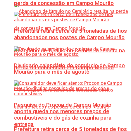
perda da concessão em Campo Mourão
Prefeitura retira cerca de 5 toneladas de fios
abandonados nos postes de Campo Mourão
Abandono de túmulo no Cemitério resulta na
Divulgado calendário do comércio de Campo
perda da concessão em Campo Mourão
Mourão para o mês de agosto
Pesquisa do Procon de Campo Mourão
aponta queda nos menores preços de
combustíveis e do gás de cozinha para
entrega
Prefeitura retira cerca de 5 toneladas de fios