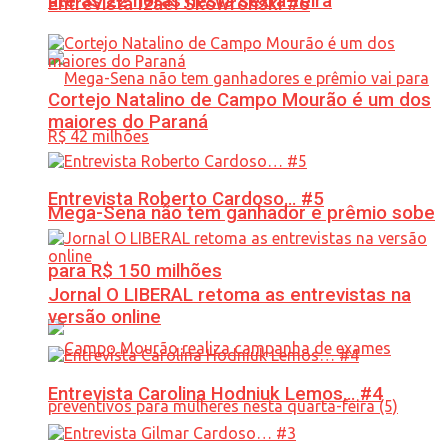
até às 22 horas nesta sexta-feira
Entrevista Izael Skowronski #6
Cortejo Natalino de Campo Mourão é um dos
maiores do Paraná
Entrevista Roberto Cardoso… #5
Mega-Sena não tem ganhador e prêmio sobe
para R$ 150 milhões
Jornal O LIBERAL retoma as entrevistas na
versão online
Entrevista Carolina Hodniuk Lemos… #4