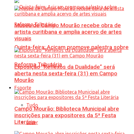
Museu de Campo Mourão recebe obra de
artista curitibana e amplia acervo de artes
visuais
Quinta-feira: Acicam promove palestra sobre
Reforma Tributária
Exposição “Reflexos da Dualidade” será
aberta nesta sexta-feira (31) em Campo
Mourão
Esporte
Tudo
Campo Mourão: Biblioteca Municipal abre
inscrições para expositores da 5ª Festa
Literária
Lazer