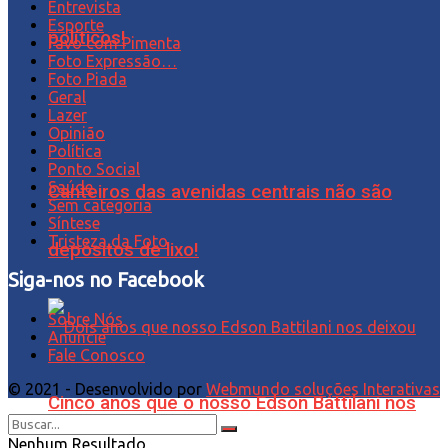
Entrevista
Esporte
políticos!
Favo com Pimenta
Foto Expressão…
Foto Piada
Geral
Lazer
Opinião
Política
Ponto Social
Saúde
Canteiros das avenidas centrais não são
Sem categoria
Síntese
Tristeza da Foto
depósitos de lixo!
Siga-nos no Facebook
Sobre Nós
Anuncie
Fale Conosco
© 2021 - Desenvolvido por
Webmundo soluções Interativas
Cinco anos que o nosso Edson Battilani nos
Nenhum Resultado