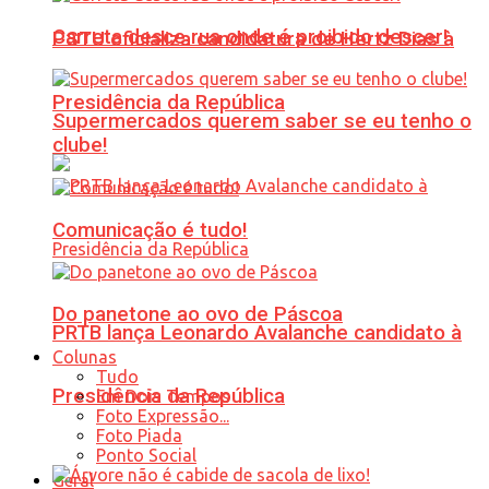
Carreta desce rua onde é proibido descer!
PSTU oficializa candidatura de Hertz Dias à
Presidência da República
Supermercados querem saber se eu tenho o
clube!
Comunicação é tudo!
Do panetone ao ovo de Páscoa
PRTB lança Leonardo Avalanche candidato à
Colunas
Tudo
Presidência da República
Em Dois Tempos
Foto Expressão...
Foto Piada
Ponto Social
Geral