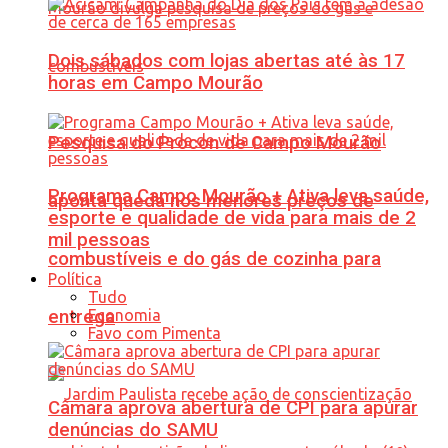
Dois sábados com lojas abertas até às 17
horas em Campo Mourão
Pesquisa do Procon de Campo Mourão
Programa Campo Mourão + Ativa leva saúde,
aponta queda nos menores preços de
esporte e qualidade de vida para mais de 2
mil pessoas
combustíveis e do gás de cozinha para
Política
Tudo
Economia
entrega
Favo com Pimenta
Câmara aprova abertura de CPI para apurar
denúncias do SAMU