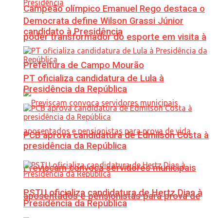
Campeão olímpico Emanuel Rego destaca o
Democrata define Wilson Grassi Júnior
candidato à Presidência
poder transformador do esporte em visita à
Prefeitura de Campo Mourão
PT oficializa candidatura de Lula à
Presidência da República
PCB aprova candidatura de Edmilson Costa à
presidência da República
Previscam convoca servidores municipais
PSTU oficializa candidatura de Hertz Dias à
aposentados e pensionistas para prova de
Presidência da República