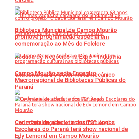
CircNic
Biblioteca Municipal de Campo Mourão
promove programação especial em
comemoração ao Mês do Folclore
Rodada de Negócios na Expo + Indústria
Campo Mourão sedia Encontro
exclusiva para o setor metalmecânico
Macrorregional de Bibliotecas Públicas do
Paraná
Cerimônia de abertura dos 72º Jogos
Codecam lança boletim institucional
Escolares do Paraná terá show nacional de
Edy Lemond em Campo Mourão