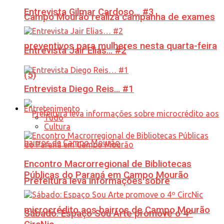
Entrevista Gilmar Cardoso… #3
Campo Mourão realiza campanha de exames
preventivos para mulheres nesta quarta-feira
Entrevista Jair Elias… #2
(5)
Entrevista Diego Reis… #1
Entretenimento
Tudo
Cultura
Encontro Macrorregional de Bibliotecas
Públicas do Paraná em Campo Mourão
Prefeitura leva informações sobre
microcrédito aos bairros de Campo Mourão
Sábado: Espaço Sou Arte promove o 4º