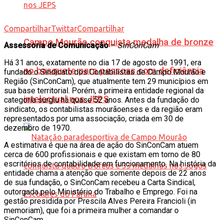
Compartilhar
Twittar
Compartilhar
Campo Mourão conquista medalha de bronze
Assessoria de Comunicação
–
SinConCam
Há 31 anos, exatamente no dia 17 de agosto de 1991, era
no basquete para pessoas com deficiência
fundado o Sindicato dos Contabilistas de Campo Mourão e
Região (SinConCam), que atualmente tem 29 municípios em
sua base territorial. Porém, a primeira entidade regional da
intelectual nos JEPS
categoria surgiu há quase 52 anos. Antes da fundação do
sindicato, os contabilistas mourãoenses e da região eram
representados por uma associação, criada em 30 de
dezembro de 1970.
A estimativa é que na área de ação do SinConCam atuem
cerca de 600 profissionais e que existam em torno de 80
escritórios de contabilidade em funcionamento. Na história da
entidade chama a atenção que somente depois de 22 anos
de sua fundação, o SinConCam recebeu a Carta Sindical,
outorgada pelo Ministério do Trabalho e Emprego. Foi na
gestão presidida por Prescila Alves Pereira Francioli (in
memoriam), que foi a primeira mulher a comandar o
SinConCam.