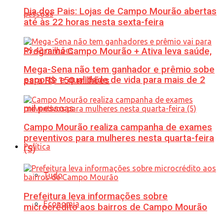
Dia dos Pais: Lojas de Campo Mourão abertas
até às 22 horas nesta sexta-feira
Programa Campo Mourão + Ativa leva saúde,
Mega-Sena não tem ganhador e prêmio sobe
esporte e qualidade de vida para mais de 2
para R$ 150 milhões
mil pessoas
Campo Mourão realiza campanha de exames
preventivos para mulheres nesta quarta-feira
Política
(5)
Tudo
Prefeitura leva informações sobre
Economia
microcrédito aos bairros de Campo Mourão