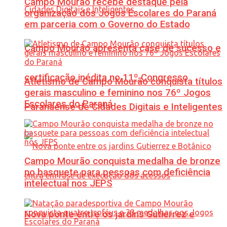
Campo Mourão recebe destaque pela
organização dos Jogos Escolares do Paraná
em parceria com o Governo do Estado
Campo Mourão apresenta case de sucesso e
certificação inédita no 11º Congresso
Atletismo de Campo Mourão conquista títulos
gerais masculino e feminino nos 76º Jogos
Escolares do Paraná
Paranaense de Cidades Digitais e Inteligentes
Campo Mourão conquista medalha de bronze
no basquete para pessoas com deficiência
intelectual nos JEPS
Nova ponte entre os jardins Gutierrez e