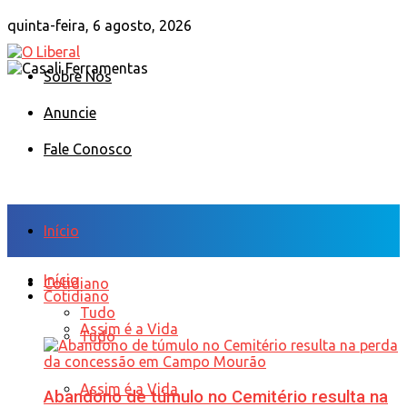
quinta-feira, 6 agosto, 2026
Sobre Nós
Anuncie
Fale Conosco
Início
Início
Cotidiano
Cotidiano
Tudo
Assim é a Vida
Tudo
Assim é a Vida
Abandono de túmulo no Cemitério resulta na