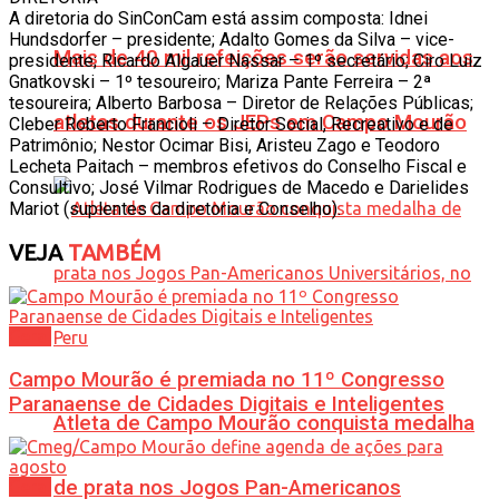
A diretoria do SinConCam está assim composta: Idnei
Hundsdorfer – presidente; Adalto Gomes da Silva – vice-
Mais de 40 mil refeições serão servidas aos
presidente; Ricardo Algauer Nassar – 1º secretário; Ciro Luiz
Gnatkovski – 1º tesoureiro; Mariza Pante Ferreira – 2ª
tesoureira; Alberto Barbosa – Diretor de Relações Públicas;
atletas durante os JEPs em Campo Mourão
Cleber Roberto Francioli – Diretor Social, Recreativo e de
Patrimônio; Nestor Ocimar Bisi, Aristeu Zago e Teodoro
Lecheta Paitach – membros efetivos do Conselho Fiscal e
Consultivo; José Vilmar Rodrigues de Macedo e Darielides
Mariot (suplentes da diretoria e Conselho).
VEJA
TAMBÉM
Geral
Campo Mourão é premiada no 11º Congresso
Paranaense de Cidades Digitais e Inteligentes
Atleta de Campo Mourão conquista medalha
de prata nos Jogos Pan-Americanos
Geral