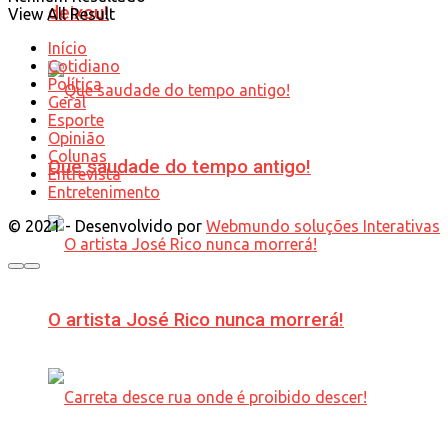
deixou!
View All Result
Início
Cotidiano
Política
Geral
Esporte
Opinião
Colunas
Que saudade do tempo antigo!
Entrevista
Entretenimento
© 2021 - Desenvolvido por
Webmundo soluções Interativas
O artista José Rico nunca morrerá!