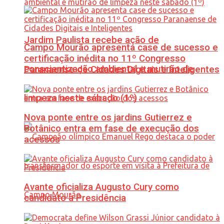
Jardim Paulista recebe ação de
Campo Mourão apresenta case de sucesso e
certificação inédita no 11º Congresso
conscientização ambiental e mutirão de
Paranaense de Cidades Digitais e Inteligentes
limpeza neste sábado (1º)
Nova ponte entre os jardins Gutierrez e
Botânico entra em fase de execução dos
acessos
Avante oficializa Augusto Cury como
candidato à Presidência