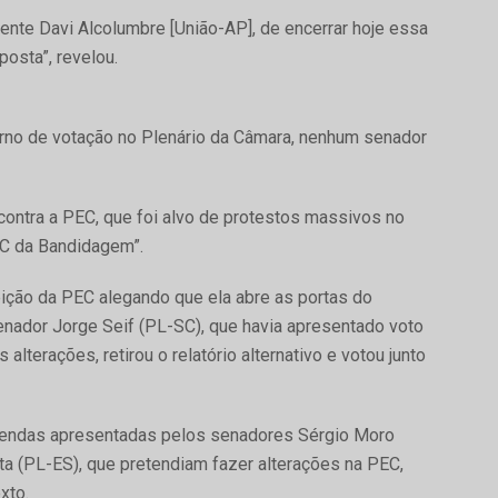
nte Davi Alcolumbre [União-AP], de encerrar hoje essa
posta”, revelou.
urno de votação no Plenário da Câmara, nenhum senador
contra a PEC, que foi alvo de protestos massivos no
EC da Bandidagem”.
eição da PEC alegando que ela abre as portas do
nador Jorge Seif (PL-SC), que havia apresentado voto
terações, retirou o relatório alternativo e votou junto
emendas apresentadas pelos senadores Sérgio Moro
ta (PL-ES), que pretendiam fazer alterações na PEC,
xto.