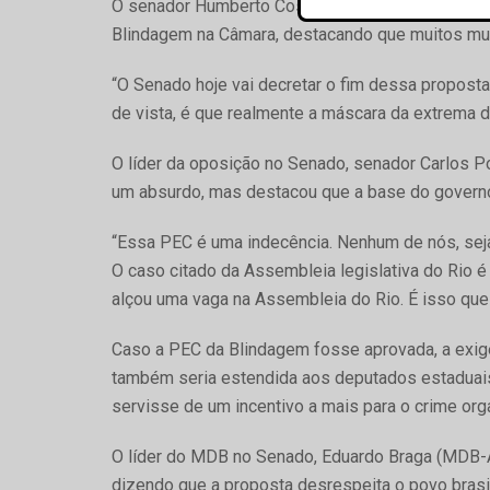
O senador Humberto Costa (PT-PE) lembrou que 
Blindagem na Câmara, destacando que muitos mu
“O Senado hoje vai decretar o fim dessa propost
de vista, é que realmente a máscara da extrema di
O líder da oposição no Senado, senador Carlos P
um absurdo, mas destacou que a base do governo
“Essa PEC é uma indecência. Nenhum de nós, seja 
O caso citado da Assembleia legislativa do Ri
alçou uma vaga na Assembleia do Rio. É isso que
Caso a PEC da Blindagem fosse aprovada, a exig
também seria estendida aos deputados estaduais 
servisse de um incentivo a mais para o crime org
O líder do MDB no Senado, Eduardo Braga (MDB-A
dizendo que a proposta desrespeita o povo brasi