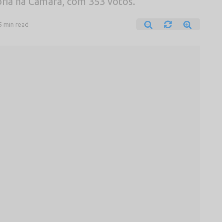
ria na Câmara, com 353 votos.
5 min read