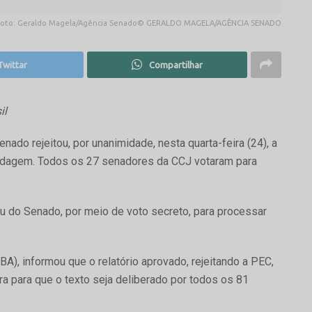
Foto: Geraldo Magela/Agência Senado© GERALDO MAGELA/AGÊNCIA SENADO
Twittar
Compartilhar
il
ado rejeitou, por unanimidade, nesta quarta-feira (24), a
indagem. Todos os 27 senadores da CCJ votaram para
ou do Senado, por meio de voto secreto, para processar
A), informou que o relatório aprovado, rejeitando a PEC,
ira para que o texto seja deliberado por todos os 81