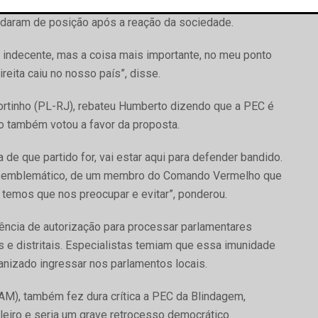
os deputados até rezaram após a aprovação da PEC da
daram de posição após a reação da sociedade.
a indecente, mas a coisa mais importante, no meu ponto
reita caiu no nosso país”, disse.
ortinho (PL-RJ), rebateu Humberto dizendo que a PEC é
 também votou a favor da proposta.
de que partido for, vai estar aqui para defender bandido.
o é emblemático, de um membro do Comando Vermelho que
 temos que nos preocupar e evitar”, ponderou.
ência de autorização para processar parlamentares
e distritais. Especialistas temiam que essa imunidade
anizado ingressar nos parlamentos locais.
M), também fez dura crítica a PEC da Blindagem,
leiro e seria um grave retrocesso democrático.