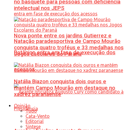
no basquete para pessoas com deficiência
intelectual nos JEPS
Nova ponte entre os jardins Gutierrez e
Natação paradesportiva de Campo Mourão
conquista quatro troféus e 33 medalhas nos
Botânico entra em fase de execução dos
Jogos Escolares do Paraná
acessos
Natália Biazon conquista dois ouros e
mantém Campo Mourão em destaque no
xadrez paranaense
Opinião
Tudo
Cata-Vento
Editorial
Síntese