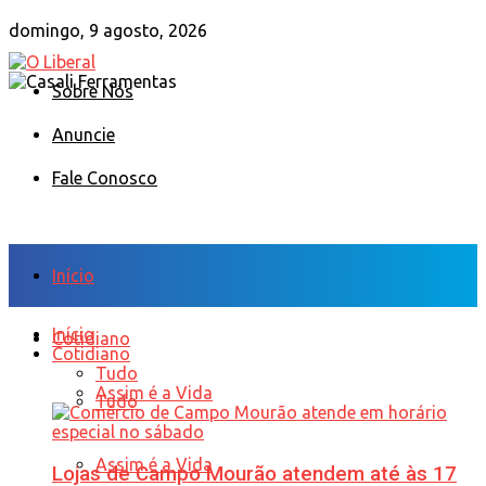
domingo, 9 agosto, 2026
Sobre Nós
Anuncie
Fale Conosco
Início
Início
Cotidiano
Cotidiano
Tudo
Assim é a Vida
Tudo
Assim é a Vida
Lojas de Campo Mourão atendem até às 17