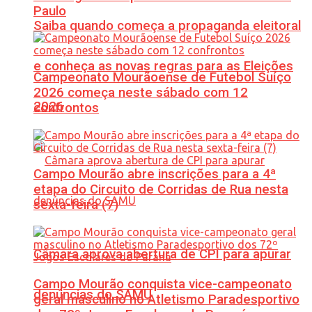
Paulo
Saiba quando começa a propaganda eleitoral
e conheça as novas regras para as Eleições
Campeonato Mourãoense de Futebol Suíço
2026 começa neste sábado com 12
2026
confrontos
Campo Mourão abre inscrições para a 4ª
etapa do Circuito de Corridas de Rua nesta
sexta-feira (7)
Câmara aprova abertura de CPI para apurar
Campo Mourão conquista vice-campeonato
denúncias do SAMU
geral masculino no Atletismo Paradesportivo