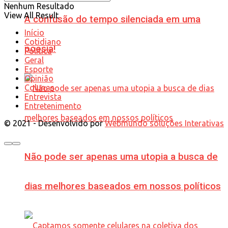
Nenhum Resultado
View All Result
A confusão do tempo silenciada em uma
Início
Cotidiano
poesia!
Política
Geral
Esporte
Opinião
Colunas
Entrevista
Entretenimento
© 2021 - Desenvolvido por
Webmundo soluções Interativas
Não pode ser apenas uma utopia a busca de
dias melhores baseados em nossos políticos