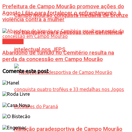
Prefeitura de Campo Mourão promove ações do
Agosto Lilás para fortalecer o enfrentamento à
Campo Mourão conquista medalha de bronze
violência contra a mulher
no basquete para pessoas com deficiência
Cotidiano
intelectual nos JEPS
Abandono de túmulo no Cemitério resulta na
perda da concessão em Campo Mourão
Comente este post
Natação paradesportiva de Campo Mourão