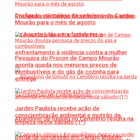
Divulgado calendário do comércio de Campo
Prefeitura de Campo Mourão promove ações
Mourão para o mês de agosto
do Agosto Lilás para fortalecer o
enfrentamento à violência contra a mulher
Pesquisa do Procon de Campo Mourão
aponta queda nos menores preços de
combustíveis e do gás de cozinha para
entrega
Jardim Paulista recebe ação de
conscientização ambiental e mutirão de
Abandono de túmulo no Cemitério resulta na
limpeza neste sábado (1º)
perda da concessão em Campo Mourão