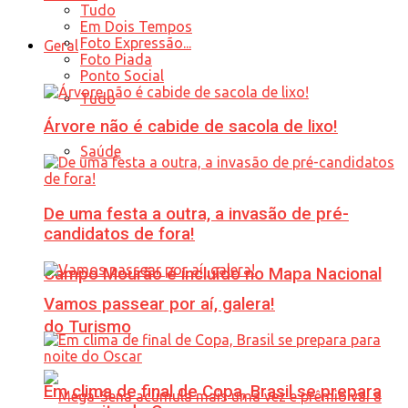
Tudo
Em Dois Tempos
Foto Expressão...
Geral
Foto Piada
Ponto Social
Tudo
Árvore não é cabide de sacola de lixo!
Saúde
De uma festa a outra, a invasão de pré-
candidatos de fora!
Campo Mourão é incluído no Mapa Nacional
Vamos passear por aí, galera!
do Turismo
Em clima de final de Copa, Brasil se prepara