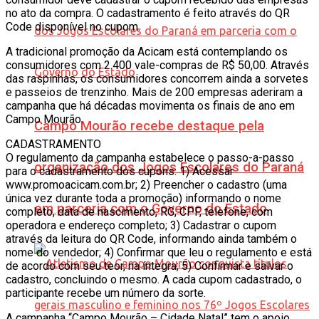
no ato da compra. O cadastramento é feito através do QR
Code disponível no cupom.
A tradicional promoção da Acicam está contemplando os
consumidores com 2.400 vale-compras de R$ 50,00. Através
das raspinhas, os consumidores concorrem ainda a sorvetes
e passeios de trenzinho. Mais de 200 empresas aderiram a
campanha que há décadas movimenta os finais de ano em
Campo Mourão.
Campo Mourão recebe destaque pela
CADASTRAMENTO
O regulamento da campanha estabelece o passo-a-passo
organização dos Jogos Escolares do Paraná
para o cadastramento dos cupons: 1) Acessar
www.promoacicam.com.br; 2) Preencher o cadastro (uma
única vez durante toda a promoção) informando o nome
em parceria com o Governo do Estado
completo, data de nascimento, RG, CPF, telefone, com
operadora e endereço completo; 3) Cadastrar o cupom
através da leitura do QR Code, informando ainda também o
nome do vendedor; 4) Confirmar que leu o regulamento e está
de acordo com seu teor, na íntegra; 5) Confirmar e salvar o
cadastro, concluindo o mesmo. A cada cupom cadastrado, o
participante recebe um número da sorte.
A campanha “Campo Mourão – Cidade Natal” tem o apoio