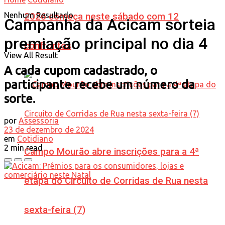
Nenhum Resultado
2026 começa neste sábado com 12
Campanha da Acicam sorteia
premiação principal no dia 4
confrontos
View All Result
A cada cupom cadastrado, o
participante recebe um número da
sorte.
por
Assessoria
23 de dezembro de 2024
em
Cotidiano
2 min read
Campo Mourão abre inscrições para a 4ª
etapa do Circuito de Corridas de Rua nesta
sexta-feira (7)