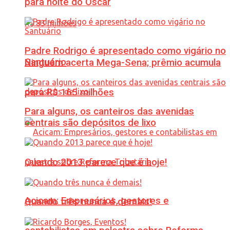
para noite do Oscar
Padre Rodrigo é apresentado como vigário no
Santuário
Ninguém acerta Mega-Sena; prêmio acumula
para R$ 165 milhões
Para alguns, os canteiros das avenidas
centrais são depósitos de lixo
Quando 2013 parece que é hoje!
Acicam: Empresários, gestores e
Quando três nunca é demais!