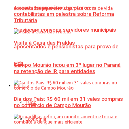
Acicam: Empresários, gestores e
contabilistas em palestra sobre Reforma
Tributária
Previscam convoca servidores municipais
Visita à Casa das Fraldas
aposentados e pensionistas para prova de
vida
Campo Mourão ficou em 3º lugar no Paraná
na retenção de IR para entidades
Política
Dia dos Pais: R$ 60 mil em 31 vales compras
Tudo
no comércio de Campo Mourão
Economia