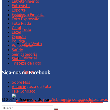
Entretenimento
Entrevista
Esporte
Favo com Pimenta
Opinião
Foto Expressão…
Foto Piada
Geral
Tudo
Lazer
Opinião
Política
Cata-Vento
Ponto Social
Saúde
Sem categoria
Editorial
Síntese
Tristeza da Foto
Siga-nos no Facebook
Síntese
Sobre Nós
Tristeza da Foto
Anuncie
Fale Conosco
© 2021 - Desenvolvido por
Webmundo soluções Interativas