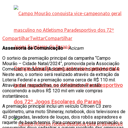
Compartilhar
Twittar
Compartilhar
Assessoria de Comunicação
–
Acicam
O sorteio da premiação principal da campanha “Campo
Mourão – Cidade Natal/2024”, promovida pela Associação
Campo Mourão conquista vice-campeonato
Comercial e Industrial (Acicam), acontece no próximo dia 4.
Neste ano, o sorteio será realizado através da extração da
Loteria Federal e a premiação soma cerca de R$ 110 mil.
geral masculino no Atletismo Paradesportivo
Através das raspadinhas, os consumidores estão
concorrendo a outros R$ 120 mil em vale compras
instantâneos.
dos 72º Jogos Escolares do Paraná
A premiação principal inclui um veículo Citroen C3 zero
quilômetro, uma moto Shineray, notebook, dois televisores de
43 polegadas, lavadora de louças, dois robôs aspiradores e
raquete de beach tennis. Para concorrer a essa premiação, o
consumidor deve cadastrar o cupom recebido das empresas