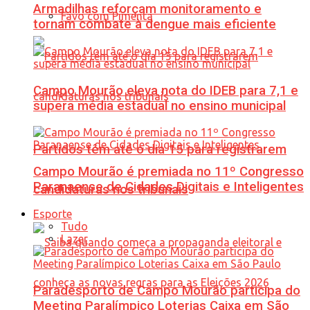
Armadilhas reforçam monitoramento e
Favo com Pimenta
tornam combate à dengue mais eficiente
Campo Mourão eleva nota do IDEB para 7,1 e
supera média estadual no ensino municipal
Partidos têm até o dia 15 para registrarem
Campo Mourão é premiada no 11º Congresso
Paranaense de Cidades Digitais e Inteligentes
candidaturas nos tribunais
Esporte
Tudo
Lazer
Paradesporto de Campo Mourão participa do
Meeting Paralímpico Loterias Caixa em São