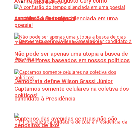
Avante oficializa Augusto Cury como
Tristeza da Foto
candidato à Presidência
A confusão do tempo silenciada em uma
poesia!
Não pode ser apenas uma utopia a busca de
dias melhores baseados em nossos políticos
Democrata define Wilson Grassi Júnior
Captamos somente celulares na coletiva dos
políticos!
candidato à Presidência
Canteiros das avenidas centrais não são
depósitos de lixo!