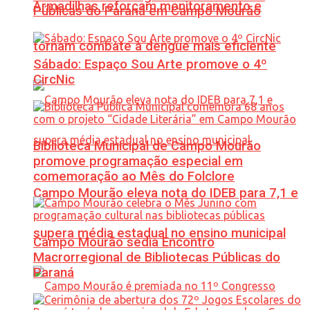
Armadilhas reforçam monitoramento e
Públicas do Paraná em Campo Mourão
tornam combate à dengue mais eficiente
Sábado: Espaço Sou Arte promove o 4º
CircNic
Biblioteca Municipal de Campo Mourão
promove programação especial em
comemoração ao Mês do Folclore
Campo Mourão eleva nota do IDEB para 7,1 e
supera média estadual no ensino municipal
Campo Mourão sedia Encontro
Macrorregional de Bibliotecas Públicas do
Paraná