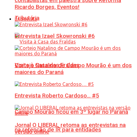
contabilistas em palestra sobre Reforma
Ricardo Borges, Eventos!
Tributária
Entrevista
Entrevista Izael Skowronski #6
Visita à Casa das Fraldas
Cortejo Natalino de Campo Mourão é um dos
maiores do Paraná
Entrevista Roberto Cardoso… #5
Campo Mourão ficou em 3º lugar no Paraná
Jornal O LIBERAL retoma as entrevistas na
na retenção de IR para entidades
versão online