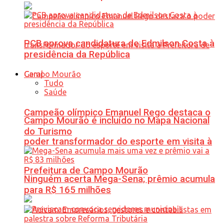
PCB aprova candidatura de Edmilson Costa à
presidência da República
Geral
Tudo
Saúde
Campeão olímpico Emanuel Rego destaca o
Campo Mourão é incluído no Mapa Nacional
do Turismo
poder transformador do esporte em visita à
Prefeitura de Campo Mourão
Ninguém acerta Mega-Sena; prêmio acumula
para R$ 165 milhões