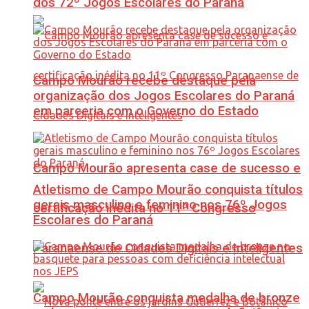
dos 72º Jogos Escolares do Paraná
Campo Mourão recebe destaque pela
organização dos Jogos Escolares do Paraná
em parceria com o Governo do Estado
Campo Mourão apresenta case de sucesso e
Atletismo de Campo Mourão conquista títulos
gerais masculino e feminino nos 76º Jogos
certificação inédita no 11º Congresso
Escolares do Paraná
Paranaense de Cidades Digitais e Inteligentes
Campo Mourão conquista medalha de bronze