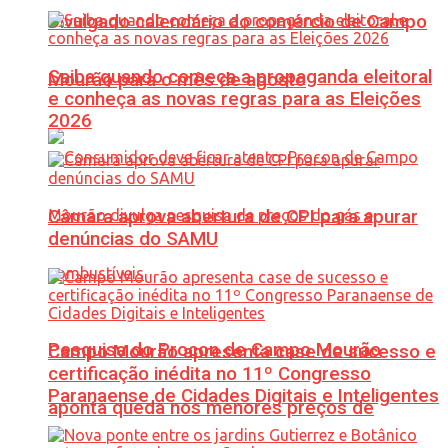
Divulgado calendário do comércio de Campo
Saiba quando começa a propaganda eleitoral
Mourão para o mês de agosto
e conheça as novas regras para as Eleições
2026
Câmara aprova abertura de CPI para apurar
denúncias do SAMU
Pesquisa do Procon de Campo Mourão
Campo Mourão apresenta case de sucesso e
certificação inédita no 11º Congresso
Paranaense de Cidades Digitais e Inteligentes
aponta queda nos menores preços de