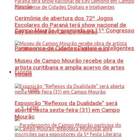
Cerimônia de abertura dos 72º Jogos
Escolares do Paraná terá show nacional de
Campo Mourão é premiada no 11º Congresso
Edy Lemond em Campo Mourão
Paranaense de Cidades Digitais e Inteligentes
Museu de Campo Mourão recebe obra de
artista curitibana e amplia acervo de artes
Esporte
visuais
Tudo
Exposição “Reflexos da Dualidade” será
Lazer
aberta nesta sexta-feira (31) em Campo
Mourão