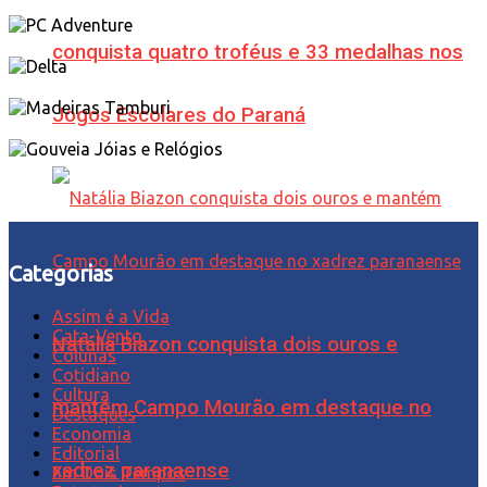
conquista quatro troféus e 33 medalhas nos
Jogos Escolares do Paraná
Categorias
Assim é a Vida
Cata-Vento
Natália Biazon conquista dois ouros e
Colunas
Cotidiano
Cultura
mantém Campo Mourão em destaque no
Destaques
Economia
Editorial
xadrez paranaense
Em Dois Tempos