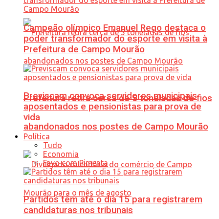
Campeão olímpico Emanuel Rego destaca o
poder transformador do esporte em visita à
Prefeitura de Campo Mourão
Previscam convoca servidores municipais
Prefeitura retira cerca de 5 toneladas de fios
aposentados e pensionistas para prova de
vida
abandonados nos postes de Campo Mourão
Política
Tudo
Economia
Favo com Pimenta
Partidos têm até o dia 15 para registrarem
candidaturas nos tribunais