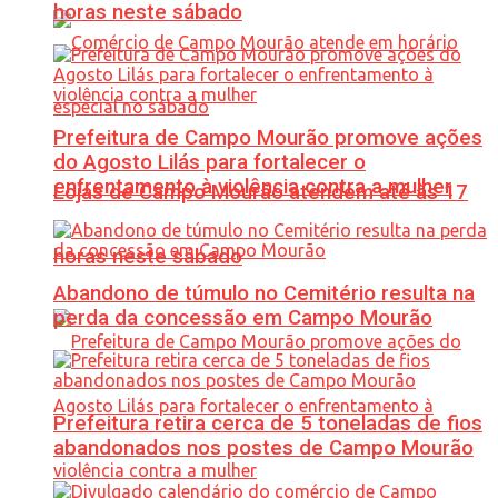
horas neste sábado
Prefeitura de Campo Mourão promove ações
do Agosto Lilás para fortalecer o
enfrentamento à violência contra a mulher
Lojas de Campo Mourão atendem até às 17
horas neste sábado
Abandono de túmulo no Cemitério resulta na
perda da concessão em Campo Mourão
Prefeitura retira cerca de 5 toneladas de fios
abandonados nos postes de Campo Mourão