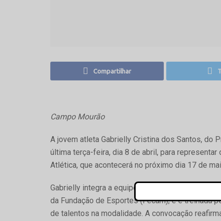
Compartilhar
T
Campo Mourão
A jovem atleta Gabrielly Cristina dos Santos, do 
última terça-feira, dia 8 de abril, para represen
Atlética, que acontecerá no próximo dia 17 de ma
Gabrielly integra a equipe IACM/FECAM/ASSERCA
da Fundação de Esportes (Fecam); e é treinada p
de talentos na modalidade. A convocação reafirm