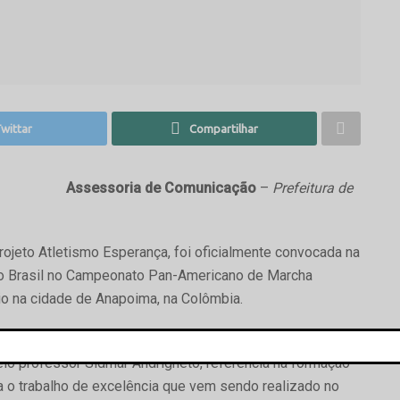
wittar
Compartilhar
Assessoria de Comunicação
–
Prefeitura de
Projeto Atletismo Esperança, foi oficialmente convocada na
tar o Brasil no Campeonato Pan-Americano de Marcha
io na cidade de Anapoima, na Colômbia.
M, mantida pela Prefeitura de Campo Mourão, por meio
elo professor Sidmar Andrigheto, referência na formação
a o trabalho de excelência que vem sendo realizado no