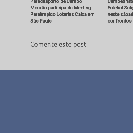
Paradesporto de Campo
Campeonat
Mourão participa do Meeting
Futebol Su
Paralímpico Loterias Caixa em
neste sába
São Paulo
confrontos
Comente este post