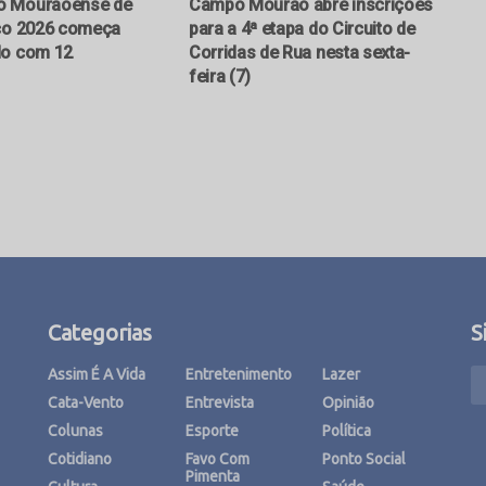
o Mourãoense de
Campo Mourão abre inscrições
íço 2026 começa
para a 4ª etapa do Circuito de
do com 12
Corridas de Rua nesta sexta-
feira (7)
Categorias
S
Assim É A Vida
Entretenimento
Lazer
Cata-Vento
Entrevista
Opinião
Colunas
Esporte
Política
Cotidiano
Favo Com
Ponto Social
Pimenta