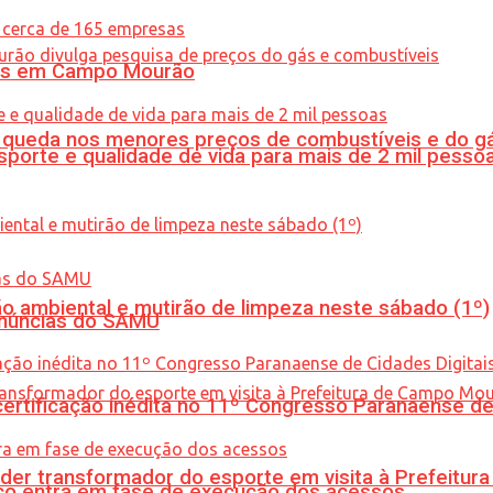
oras em Campo Mourão
queda nos menores preços de combustíveis e do gá
porte e qualidade de vida para mais de 2 mil pesso
ão ambiental e mutirão de limpeza neste sábado (1º)
enúncias do SAMU
tificação inédita no 11º Congresso Paranaense de C
er transformador do esporte em visita à Prefeitu
nico entra em fase de execução dos acessos