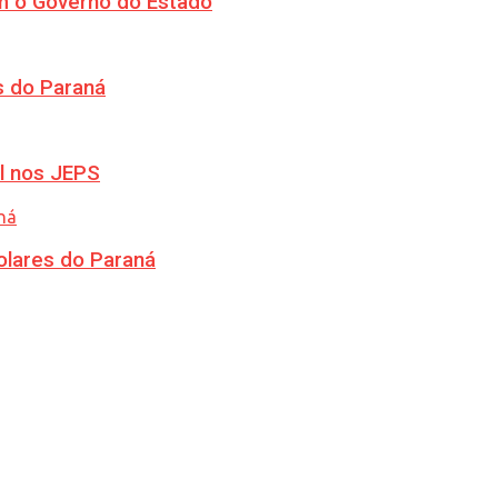
m o Governo do Estado
s do Paraná
l nos JEPS
olares do Paraná