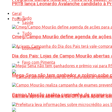
PRTB lança Leonardo Avalanche candidato à Pr
Geral
Tudo
Política
Saúde
Tudo
Cmeg/Campo Mourão define agenda de ações 
Economia
Dia dos Pais: Lojas de Campo Mourão abertas a
Favo com Pimenta
Mega-Sena não tem ganhador e prêmio sobe p
Campo Mourão realiza campanha de exames pre
Câmara aprova abertura de CPI para apurar d