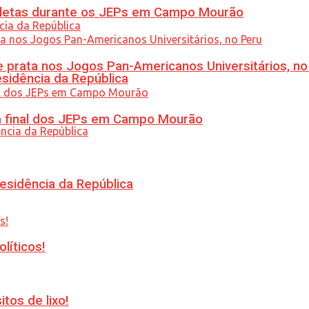
atletas durante os JEPs em Campo Mourão
 prata nos Jogos Pan-Americanos Universitários, no
esidência da República
am final dos JEPs em Campo Mourão
esidência da República
líticos!
tos de lixo!