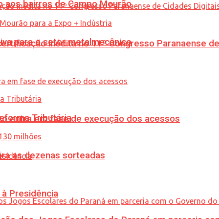
to aos bairros de Campo Mourão
siva para o setor metalmecânico
tificação inédita no 11º Congresso Paranaense de C
eforma Tributária
nico entra em fase de execução dos acessos
ira as dezenas sorteadas
 à Presidência