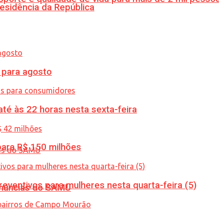
esidência da República
para agosto
té às 22 horas nesta sexta-feira
ara R$ 150 milhões
ventivos para mulheres nesta quarta-feira (5)
enúncias do SAMU