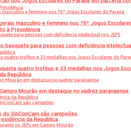
ção dos Jogos Escolares do Paraná em parceria co
gerais masculino e feminino nos 76º Jogos Escolare
to à Presidência
 basquete para pessoas com deficiência intelectua
uista quatro troféus e 33 medalhas nos Jogos Esc
 da República
ém Campo Mourão em destaque no xadrez paranaense
etas do SinConCam são campeões
residência da República