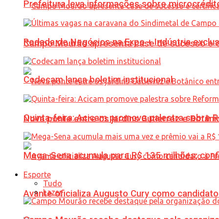
Prefeitura leva informações sobre microcrédi
Rodada de Negócios na Expo + Indústria exclu
Campo Mourão apresenta case de sucesso e cer
Codecam lança boletim institucional
Quinta-feira: Acicam promove palestra sobre R
Nova ponte entre os jardins Gutierrez e Botâ
Mega-Sena acumula para R$ 135 milhões; conf
Esporte
Tudo
Lazer
Avante oficializa Augusto Cury como candidato