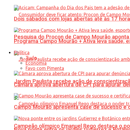
Dois sábados com lojas abertas até às 17 h
Pesquisa do Procon de Campo Mourão aponta 
Programa Campo Mourão + Ativa leva saúde, es
Política
Tudo
Economia
Favo com Pimenta
Jardim Paulista recebe ação de conscientizaç
Câmara aprova abertura de CPI para apurar d
Campo Mourão apresenta case de sucesso e cer
Campeão olímpico Emanuel Rego destaca o pod
Nova ponte entre os jardins Gutierrez e Botâ