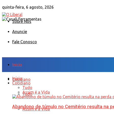
quinta-feira, 6 agosto, 2026
Sobre Nós
Anuncie
Fale Conosco
Início
Início
Cotidiano
Cotidiano
Tudo
Assim é a Vida
Tudo
Abandono de túmulo no Cemitério resulta na
Assim é a Vida