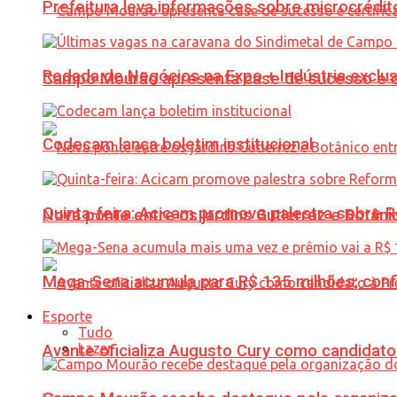
Prefeitura leva informações sobre microcrédi
Rodada de Negócios na Expo + Indústria exclu
Campo Mourão apresenta case de sucesso e cer
Codecam lança boletim institucional
Quinta-feira: Acicam promove palestra sobre R
Nova ponte entre os jardins Gutierrez e Botâ
Mega-Sena acumula para R$ 135 milhões; conf
Esporte
Tudo
Lazer
Avante oficializa Augusto Cury como candidato