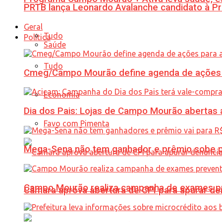
PRTB lança Leonardo Avalanche candidato à Pr
Geral
Tudo
Política
Saúde
Tudo
Cmeg/Campo Mourão define agenda de ações 
Economia
Dia dos Pais: Lojas de Campo Mourão abertas a
Favo com Pimenta
Mega-Sena não tem ganhador e prêmio sobe p
Campo Mourão realiza campanha de exames pre
Câmara aprova abertura de CPI para apurar d