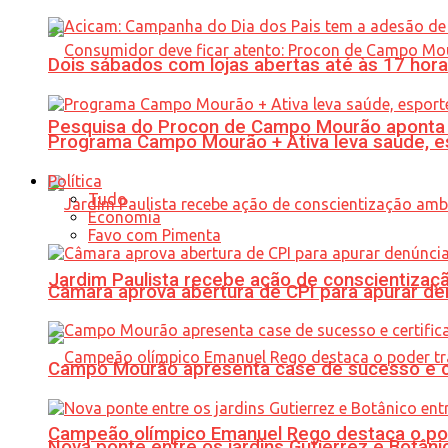
Dois sábados com lojas abertas até às 17 h
Pesquisa do Procon de Campo Mourão aponta 
Programa Campo Mourão + Ativa leva saúde, es
Política
Tudo
Economia
Favo com Pimenta
Jardim Paulista recebe ação de conscientizaç
Câmara aprova abertura de CPI para apurar d
Campo Mourão apresenta case de sucesso e cer
Campeão olímpico Emanuel Rego destaca o pod
Nova ponte entre os jardins Gutierrez e Botâ