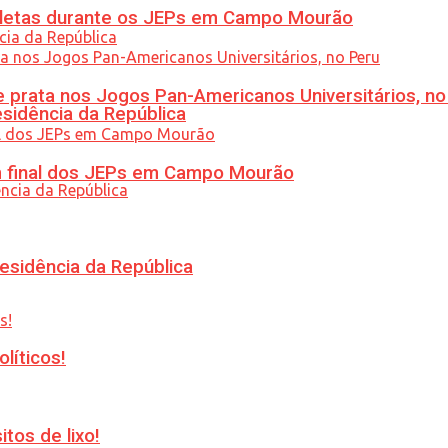
atletas durante os JEPs em Campo Mourão
 prata nos Jogos Pan-Americanos Universitários, no
esidência da República
am final dos JEPs em Campo Mourão
esidência da República
líticos!
tos de lixo!