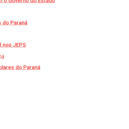
m o Governo do Estado
s do Paraná
l nos JEPS
olares do Paraná