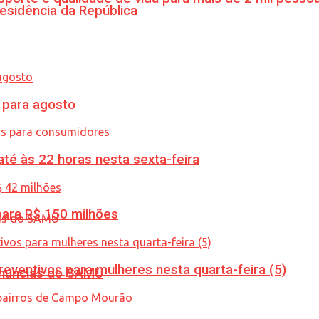
esidência da República
para agosto
té às 22 horas nesta sexta-feira
ara R$ 150 milhões
ventivos para mulheres nesta quarta-feira (5)
enúncias do SAMU