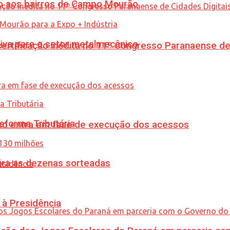
to aos bairros de Campo Mourão
siva para o setor metalmecânico
tificação inédita no 11º Congresso Paranaense de C
eforma Tributária
nico entra em fase de execução dos acessos
ira as dezenas sorteadas
 à Presidência