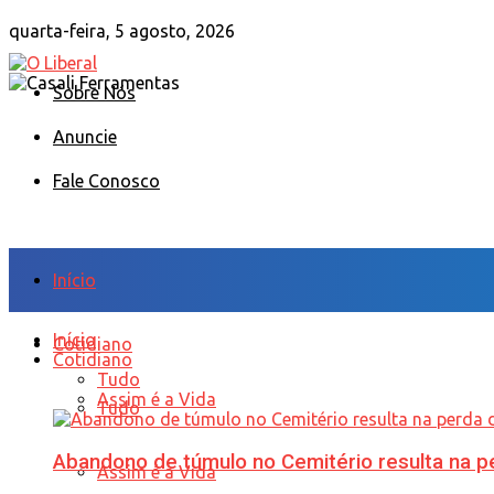
quarta-feira, 5 agosto, 2026
Sobre Nós
Anuncie
Fale Conosco
Início
Início
Cotidiano
Cotidiano
Tudo
Assim é a Vida
Tudo
Abandono de túmulo no Cemitério resulta na
Assim é a Vida