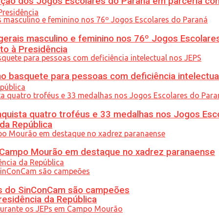
ção dos Jogos Escolares do Paraná em parceria co
gerais masculino e feminino nos 76º Jogos Escolare
to à Presidência
 basquete para pessoas com deficiência intelectua
uista quatro troféus e 33 medalhas nos Jogos Esc
 da República
ém Campo Mourão em destaque no xadrez paranaense
etas do SinConCam são campeões
residência da República