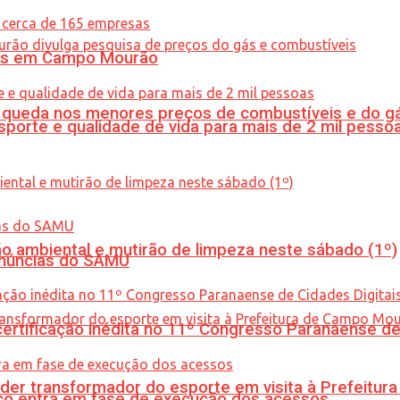
oras em Campo Mourão
queda nos menores preços de combustíveis e do gá
porte e qualidade de vida para mais de 2 mil pesso
ão ambiental e mutirão de limpeza neste sábado (1º)
enúncias do SAMU
tificação inédita no 11º Congresso Paranaense de C
er transformador do esporte em visita à Prefeitu
nico entra em fase de execução dos acessos