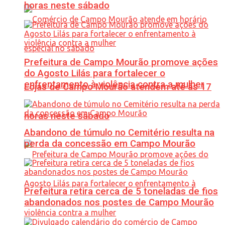
horas neste sábado
Prefeitura de Campo Mourão promove ações
do Agosto Lilás para fortalecer o
enfrentamento à violência contra a mulher
Lojas de Campo Mourão atendem até às 17
horas neste sábado
Abandono de túmulo no Cemitério resulta na
perda da concessão em Campo Mourão
Prefeitura retira cerca de 5 toneladas de fios
abandonados nos postes de Campo Mourão