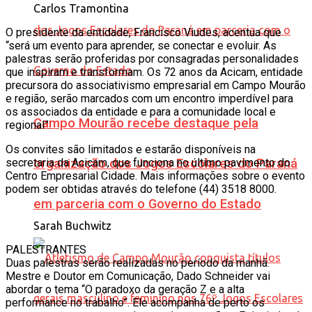
Carlos Tramontina
O presidente da entidade, Francisco Viudes, acentua que
“será um evento para aprender, se conectar e evoluir. As
palestras serão proferidas por consagradas personalidades
que inspiram e transformam. Os 72 anos da Acicam, entidade
precursora do associativismo empresarial em Campo Mourão
e região, serão marcados com um encontro imperdível para
os associados da entidade e para a comunidade local e
Campo Mourão recebe destaque pela
regional”.
Os convites são limitados e estarão disponíveis na
secretaria da Acicam, que funciona no último pavimento do
organização dos Jogos Escolares do Paraná
Centro Empresarial Cidade. Mais informações sobre o evento
podem ser obtidas através do telefone (44) 3518 8000.
em parceria com o Governo do Estado
Sarah Buchwitz
PALESTRANTES
Duas palestras serão realizadas no período da manhã.
Mestre e Doutor em Comunicação, Dado Schneider vai
abordar o tema “O paradoxo da geração Z e a alta
performance no trabalho”. Ele acompanha de perto os