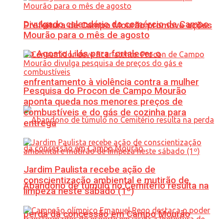
Divulgado calendário do comércio de Campo
Prefeitura de Campo Mourão promove ações
Mourão para o mês de agosto
do Agosto Lilás para fortalecer o
enfrentamento à violência contra a mulher
Pesquisa do Procon de Campo Mourão
aponta queda nos menores preços de
combustíveis e do gás de cozinha para
entrega
Jardim Paulista recebe ação de
conscientização ambiental e mutirão de
Abandono de túmulo no Cemitério resulta na
limpeza neste sábado (1º)
perda da concessão em Campo Mourão