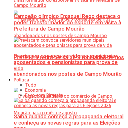
Campeão olímpico Emanuel Rego destaca o
poder transformador do esporte em visita à
Prefeitura de Campo Mourão
Previscam convoca servidores municipais
Prefeitura retira cerca de 5 toneladas de fios
aposentados e pensionistas para prova de
vida
abandonados nos postes de Campo Mourão
Política
Tudo
Economia
Favo com Pimenta
Saiba quando começa a propaganda eleitoral
e conheça as novas regras para as Eleições