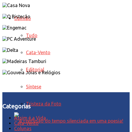
Opinião
Tudo
Cata-Vento
Editorial
Síntese
Tristeza da Foto
Categorias
Assim é a Vida
Cata-Vento
Colunas