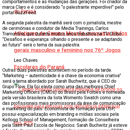
comportamentos e as mudanças das gerações. Foi criador da
marca Claro e é considerado “o palestrante imperdível” pelo
portal BuzzFeed.
A segunda palestra da manhã será com o jornalista, mestre
de cerimônias e condutor de Media Trainings, Carlos
Atletismo de Campo Mourão conquista títulos
Tramontina, que durante muitos anos trabalhou na TV Globo.
“Desafios e esperança: olhando o presente e se adaptando
ao futuro” será o tema da sua palestra.
gerais masculino e feminino nos 76º Jogos
Leo Chaves
Escolares do Paraná
Outras duas palestras acontecem no período da tarde.
“Marketing – autenticidade é a chave da economia criativa”
será o tema abordado por Sarah Buchwitz, que é CEO do
Grupo Flow. Ela foi eleita como uma das melhores Chief
Marketing Officers (CMOs) do Brasil pela Forbes e nomeada
pela versão brasileira da lista Womento Swatch como uma
das profissionais mais promissoras da área de comunicação
e marketing do país. Economista de formação pela USP,
possui especialização em branding e mídias sociais pela
Kellogg School of Management, formação de Conselheira
pela Saint Paul Escola de Negócios. Sarah Buchwitz já esteve