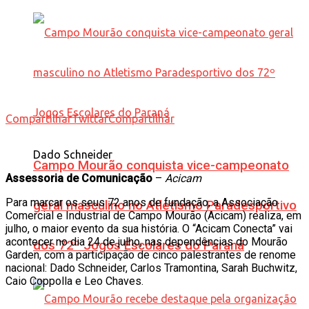
Compartilhar
Twittar
Compartilhar
Dado Schneider
Campo Mourão conquista vice-campeonato
Assessoria de Comunicação
–
Acicam
Para marcar os seus 72 anos de fundação, a Associação
geral masculino no Atletismo Paradesportivo
Comercial e Industrial de Campo Mourão (Acicam) realiza, em
julho, o maior evento da sua história. O “Acicam Conecta” vai
acontecer no dia 24 de julho, nas dependências do Mourão
dos 72º Jogos Escolares do Paraná
Garden, com a participação de cinco palestrantes de renome
nacional: Dado Schneider, Carlos Tramontina, Sarah Buchwitz,
Caio Coppolla e Leo Chaves.