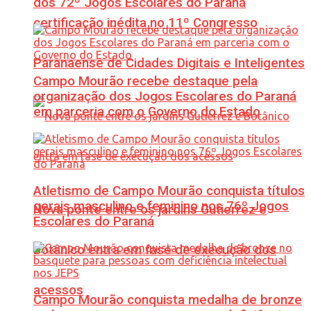
dos 72º Jogos Escolares do Paraná
certificação inédita no 11º Congresso
Paranaense de Cidades Digitais e Inteligentes
Campo Mourão recebe destaque pela
organização dos Jogos Escolares do Paraná
em parceria com o Governo do Estado
Atletismo de Campo Mourão conquista títulos
gerais masculino e feminino nos 76º Jogos
Nova ponte entre os jardins Gutierrez e
Escolares do Paraná
Botânico entra em fase de execução dos
acessos
Campo Mourão conquista medalha de bronze