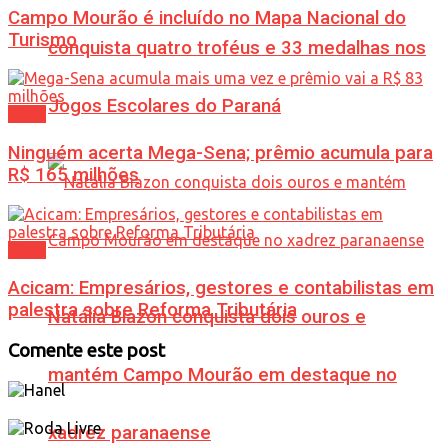
Campo Mourão é incluído no Mapa Nacional do
Turismo
conquista quatro troféus e 33 medalhas nos
Jogos Escolares do Paraná
Geral
Ninguém acerta Mega-Sena; prêmio acumula para
R$ 165 milhões
Geral
Acicam: Empresários, gestores e contabilistas em
palestra sobre Reforma Tributária
Natália Biazon conquista dois ouros e
Comente este post
mantém Campo Mourão em destaque no
xadrez paranaense