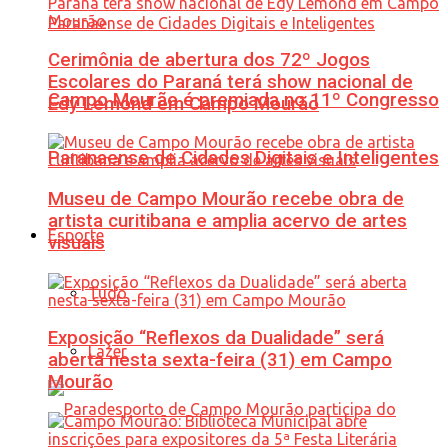
Cerimônia de abertura dos 72º Jogos
Escolares do Paraná terá show nacional de
Campo Mourão é premiada no 11º Congresso
Edy Lemond em Campo Mourão
Paranaense de Cidades Digitais e Inteligentes
Museu de Campo Mourão recebe obra de
artista curitibana e amplia acervo de artes
Esporte
visuais
Tudo
Exposição “Reflexos da Dualidade” será
Lazer
aberta nesta sexta-feira (31) em Campo
Mourão