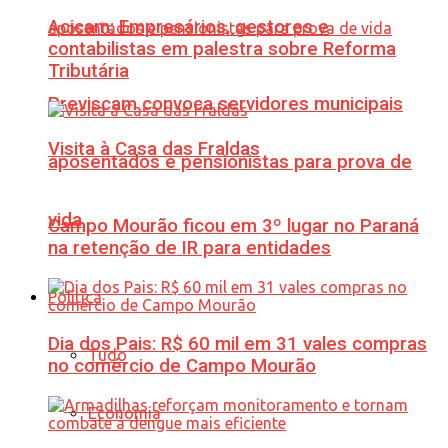
Acicam: Empresários, gestores e
contabilistas em palestra sobre Reforma
Tributária
Previscam convoca servidores municipais
Visita à Casa das Fraldas
aposentados e pensionistas para prova de
vida
Campo Mourão ficou em 3º lugar no Paraná
na retenção de IR para entidades
Política
Dia dos Pais: R$ 60 mil em 31 vales compras
Tudo
no comércio de Campo Mourão
Economia