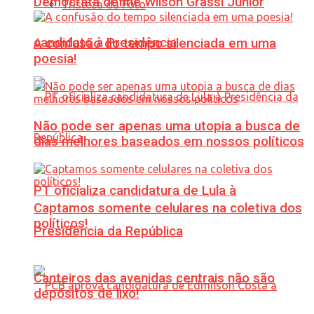
Democrata define Wilson Grassi Júnior
Tristeza da Foto
candidato à Presidência
A confusão do tempo silenciada em uma
poesia!
Não pode ser apenas uma utopia a busca de
dias melhores baseados em nossos políticos
PT oficializa candidatura de Lula à
Captamos somente celulares na coletiva dos
políticos!
Presidência da República
Canteiros das avenidas centrais não são
depósitos de lixo!