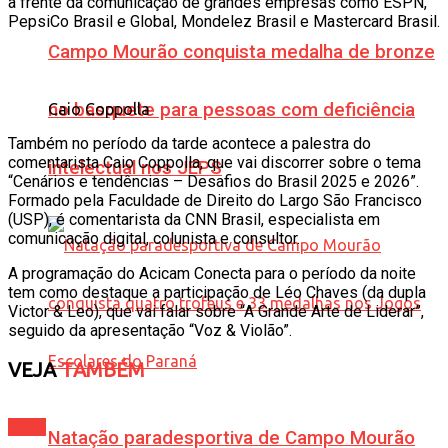
à frente da comunicação de grandes empresas como ESPN,
PepsiCo Brasil e Global, Mondelez Brasil e Mastercard Brasil.
Campo Mourão conquista medalha de bronze
no basquete para pessoas com deficiência
Caio Coppolla
Também no período da tarde acontece a palestra do
comentarista Caio Coppolla, que vai discorrer sobre o tema
intelectual nos JEPS
“Cenários e tendências – Desafios do Brasil 2025 e 2026”.
Formado pela Faculdade de Direito do Largo São Francisco
(USP), é comentarista da CNN Brasil, especialista em
comunicação digital, colunista e consultor.
A programação do Acicam Conecta para o período da noite
tem como destaque a participação de Léo Chaves (da dupla
Victor & Leo), que vai falar sobre “A Grande Arte de Liderar”,
seguido da apresentação “Voz & Violão”.
VEJA
TAMBÉM
Geral
Natação paradesportiva de Campo Mourão