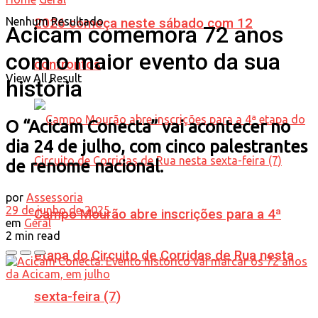
Nenhum Resultado
2026 começa neste sábado com 12
Acicam comemora 72 anos
com o maior evento da sua
confrontos
View All Result
história
O “Acicam Conecta” vai acontecer no
dia 24 de julho, com cinco palestrantes
de renome nacional.
por
Assessoria
29 de junho de 2025
Campo Mourão abre inscrições para a 4ª
em
Geral
2 min read
etapa do Circuito de Corridas de Rua nesta
sexta-feira (7)