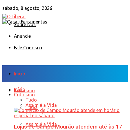
sábado, 8 agosto, 2026
Sobre Nós
Anuncie
Fale Conosco
Início
Início
Cotidiano
Cotidiano
Tudo
Assim é a Vida
Tudo
Assim é a Vida
Lojas de Campo Mourão atendem até às 17