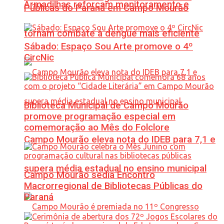
Armadilhas reforçam monitoramento e
Públicas do Paraná em Campo Mourão
tornam combate à dengue mais eficiente
Sábado: Espaço Sou Arte promove o 4º
CircNic
Biblioteca Municipal de Campo Mourão
promove programação especial em
comemoração ao Mês do Folclore
Campo Mourão eleva nota do IDEB para 7,1 e
supera média estadual no ensino municipal
Campo Mourão sedia Encontro
Macrorregional de Bibliotecas Públicas do
Paraná