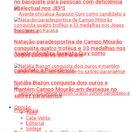
no basquete para pessoas com deficiência
intelectual nos JEPS
Natação paradesportiva de Campo Mourão
conquista quatro troféus e 33 medalhas nos
Avante oficializa Augusto Cury como
Jogos Escolares do Paraná
candidato à Presidência
Natália Biazon conquista dois ouros e
mantém Campo Mourão em destaque no
xadrez paranaense
Opinião
Tudo
Cata-Vento
Editorial
Síntese