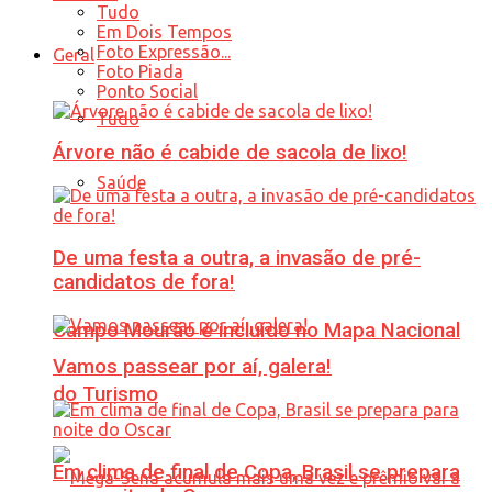
Tudo
Em Dois Tempos
Foto Expressão...
Geral
Foto Piada
Ponto Social
Tudo
Árvore não é cabide de sacola de lixo!
Saúde
De uma festa a outra, a invasão de pré-
candidatos de fora!
Campo Mourão é incluído no Mapa Nacional
Vamos passear por aí, galera!
do Turismo
Em clima de final de Copa, Brasil se prepara