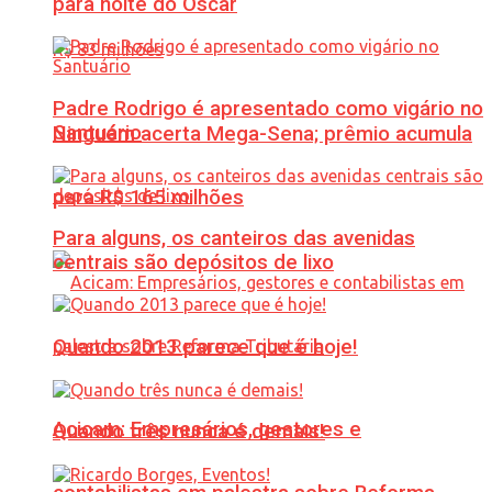
para noite do Oscar
Padre Rodrigo é apresentado como vigário no
Santuário
Ninguém acerta Mega-Sena; prêmio acumula
para R$ 165 milhões
Para alguns, os canteiros das avenidas
centrais são depósitos de lixo
Quando 2013 parece que é hoje!
Acicam: Empresários, gestores e
Quando três nunca é demais!