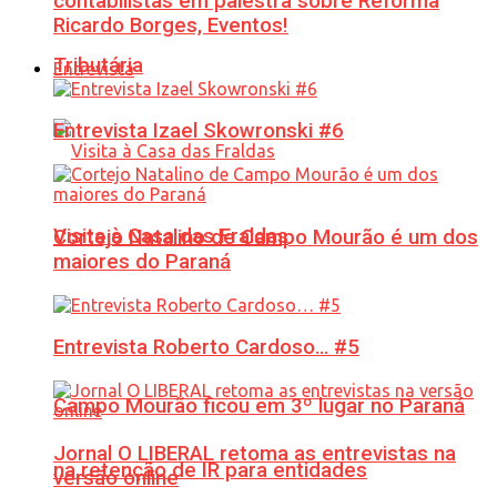
contabilistas em palestra sobre Reforma
Ricardo Borges, Eventos!
Tributária
Entrevista
Entrevista Izael Skowronski #6
Visita à Casa das Fraldas
Cortejo Natalino de Campo Mourão é um dos
maiores do Paraná
Entrevista Roberto Cardoso… #5
Campo Mourão ficou em 3º lugar no Paraná
Jornal O LIBERAL retoma as entrevistas na
na retenção de IR para entidades
versão online