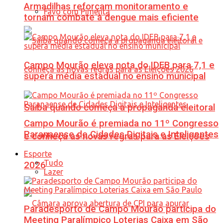
Armadilhas reforçam monitoramento e
Favo com Pimenta
tornam combate à dengue mais eficiente
Campo Mourão eleva nota do IDEB para 7,1 e
supera média estadual no ensino municipal
Saiba quando começa a propaganda eleitoral
Campo Mourão é premiada no 11º Congresso
Paranaense de Cidades Digitais e Inteligentes
e conheça as novas regras para as Eleições
Esporte
Tudo
2026
Lazer
Paradesporto de Campo Mourão participa do
Meeting Paralímpico Loterias Caixa em São