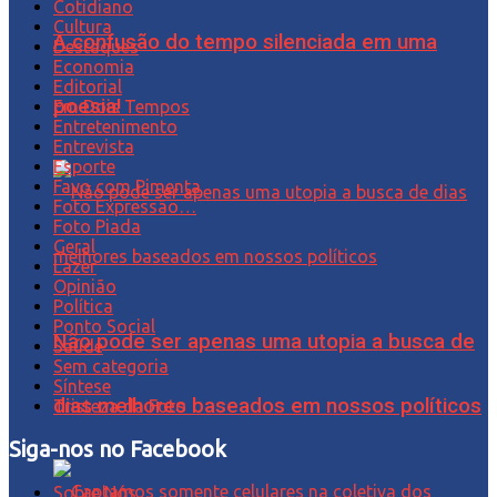
Cotidiano
Cultura
A confusão do tempo silenciada em uma
Destaques
Economia
Editorial
poesia!
Em Dois Tempos
Entretenimento
Entrevista
Esporte
Favo com Pimenta
Foto Expressão…
Foto Piada
Geral
Lazer
Opinião
Política
Ponto Social
Não pode ser apenas uma utopia a busca de
Saúde
Sem categoria
Síntese
dias melhores baseados em nossos políticos
Tristeza da Foto
Siga-nos no Facebook
Sobre Nós