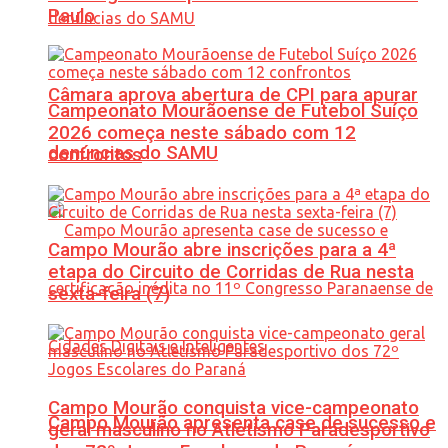
Paulo
Câmara aprova abertura de CPI para apurar
Campeonato Mourãoense de Futebol Suíço
2026 começa neste sábado com 12
denúncias do SAMU
confrontos
Campo Mourão abre inscrições para a 4ª
etapa do Circuito de Corridas de Rua nesta
sexta-feira (7)
Campo Mourão conquista vice-campeonato
Campo Mourão apresenta case de sucesso e
geral masculino no Atletismo Paradesportivo