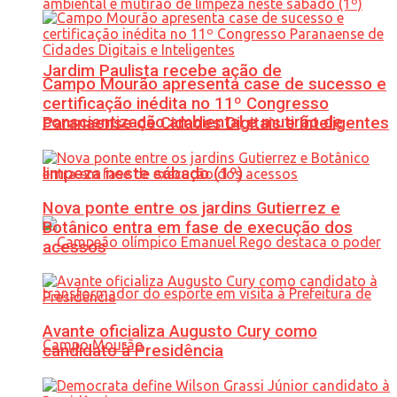
Jardim Paulista recebe ação de
Campo Mourão apresenta case de sucesso e
certificação inédita no 11º Congresso
conscientização ambiental e mutirão de
Paranaense de Cidades Digitais e Inteligentes
limpeza neste sábado (1º)
Nova ponte entre os jardins Gutierrez e
Botânico entra em fase de execução dos
acessos
Avante oficializa Augusto Cury como
candidato à Presidência