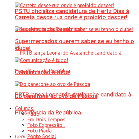
PSTU oficializa candidatura de Hertz Dias à
Carreta desce rua onde é proibido descer!
Presidência da República
Supermercados querem saber se eu tenho o
clube!
Comunicação é tudo!
PRTB lança Leonardo Avalanche candidato à
Do panetone ao ovo de Páscoa
Colunas
Presidência da República
Tudo
Em Dois Tempos
Foto Expressão...
Foto Piada
Ponto Social
Geral