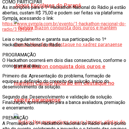
COMO PARTICIPAR
Jogos Escolares do Paraná
As inscrições para o 1º Hackathon Nacional do Rádio já estão
abertas, custam R$ 75,00 e podem ser feitas via plataforma
Sympla, acessando o link:
https://www.sympla.com.br/evento/1-hackathon-nacional-do-
radio/3101397
Leia o regulamento e garanta sua participação no 1º
Hackathon Nacional do Rádio.
PROGRAMAÇÃO
O Hackathon ocorrerá em dois dias consecutivos, conforme o
cronograma abaixo:
Natália Biazon conquista dois ouros e
Primeiro dia: Apresentação do problema, formação de
equipes e definição do conceito da solução. Início do
mantém Campo Mourão em destaque no
desenvolvimento da solução.
Segundo dia: Desenvolvimento e validação da solução.
xadrez paranaense
Finalização, apresentação para a banca avaliadora, premiação
e encerramento.
PREMIAÇÃO
A Premiação do 1º Hackathon Nacional do Rádio será o ponto
alto do evento, celebrando a inovação e o talento das equipes