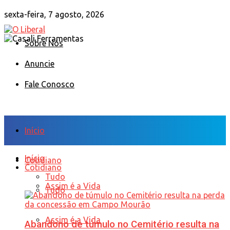
sexta-feira, 7 agosto, 2026
Sobre Nós
Anuncie
Fale Conosco
Início
Início
Cotidiano
Cotidiano
Tudo
Assim é a Vida
Tudo
Assim é a Vida
Abandono de túmulo no Cemitério resulta na