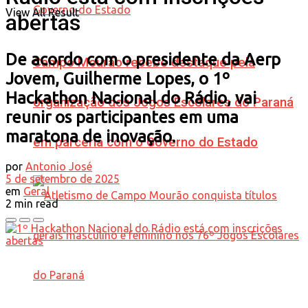
View All Result
abertas
De acordo com o presidente da Aerp
Campo Mourão recebe destaque pela
Jovem, Guilherme Lopes, o 1º
Hackathon Nacional do Rádio, vai
organização dos Jogos Escolares do Paraná
reunir os participantes em uma
maratona de inovação.
em parceria com o Governo do Estado
por
Antonio José
5 de setembro de 2025
em
Geral
2 min read