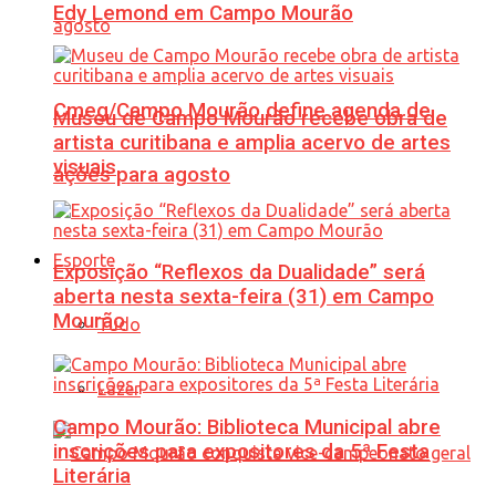
Edy Lemond em Campo Mourão
Cmeg/Campo Mourão define agenda de
Museu de Campo Mourão recebe obra de
artista curitibana e amplia acervo de artes
visuais
ações para agosto
Esporte
Exposição “Reflexos da Dualidade” será
aberta nesta sexta-feira (31) em Campo
Mourão
Tudo
Lazer
Campo Mourão: Biblioteca Municipal abre
inscrições para expositores da 5ª Festa
Literária