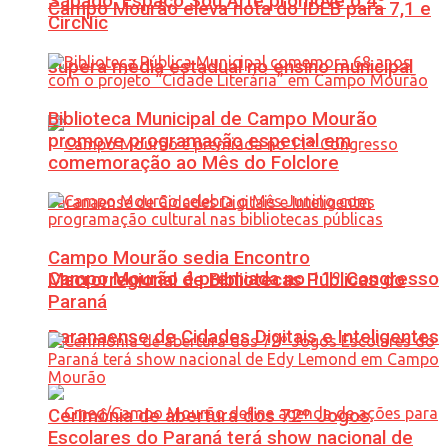
Sábado: Espaço Sou Arte promove o 4º
Campo Mourão eleva nota do IDEB para 7,1 e
CircNic
supera média estadual no ensino municipal
Biblioteca Municipal de Campo Mourão
promove programação especial em
comemoração ao Mês do Folclore
Campo Mourão sedia Encontro
Campo Mourão é premiada no 11º Congresso
Macrorregional de Bibliotecas Públicas do
Paraná
Paranaense de Cidades Digitais e Inteligentes
Cerimônia de abertura dos 72º Jogos
Escolares do Paraná terá show nacional de