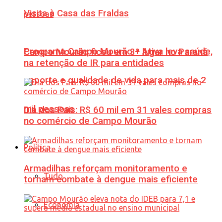
Visita à Casa das Fraldas
Programa Campo Mourão + Ativa leva saúde,
Campo Mourão ficou em 3º lugar no Paraná
na retenção de IR para entidades
esporte e qualidade de vida para mais de 2
mil pessoas
Dia dos Pais: R$ 60 mil em 31 vales compras
no comércio de Campo Mourão
Política
Armadilhas reforçam monitoramento e
Tudo
tornam combate à dengue mais eficiente
Economia