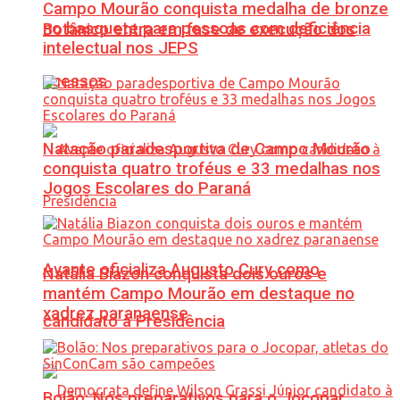
Campo Mourão conquista medalha de bronze
no basquete para pessoas com deficiência
Botânico entra em fase de execução dos
intelectual nos JEPS
acessos
Natação paradesportiva de Campo Mourão
conquista quatro troféus e 33 medalhas nos
Jogos Escolares do Paraná
Avante oficializa Augusto Cury como
Natália Biazon conquista dois ouros e
mantém Campo Mourão em destaque no
xadrez paranaense
candidato à Presidência
Bolão: Nos preparativos para o Jocopar,