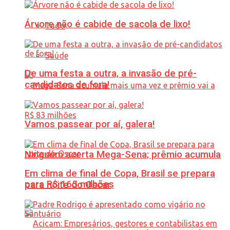
Árvore não é cabide de sacola de lixo!
Tudo
Saúde
De uma festa a outra, a invasão de pré-
candidatos de fora!
Vamos passear por aí, galera!
Ninguém acerta Mega-Sena; prêmio acumula
Em clima de final de Copa, Brasil se prepara
para R$ 165 milhões
para noite do Oscar