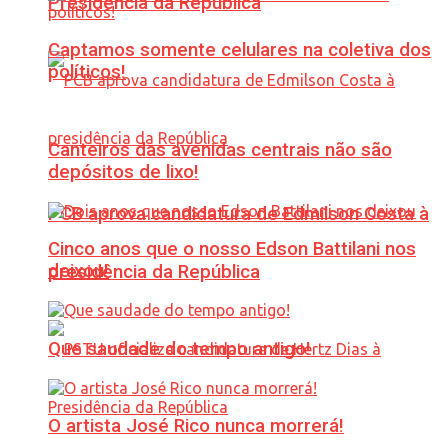
Presidência da República
Captamos somente celulares na coletiva dos
políticos!
Canteiros das avenidas centrais não são
depósitos de lixo!
PCB aprova candidatura de Edmilson Costa à
Cinco anos que o nosso Edson Battilani nos
deixou!
presidência da República
Que saudade do tempo antigo!
O artista José Rico nunca morrerá!