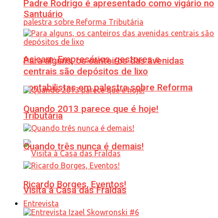
Padre Rodrigo é apresentado como vigário no
Santuário
Acicam: Empresários, gestores e
Para alguns, os canteiros das avenidas
centrais são depósitos de lixo
contabilistas em palestra sobre Reforma
Quando 2013 parece que é hoje!
Tributária
Quando três nunca é demais!
Ricardo Borges, Eventos!
Visita à Casa das Fraldas
Entrevista