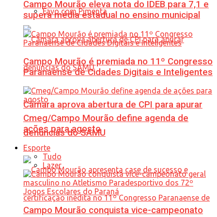
Campo Mourão eleva nota do IDEB para 7,1 e
Favo com Pimenta
supera média estadual no ensino municipal
Campo Mourão é premiada no 11º Congresso
Paranaense de Cidades Digitais e Inteligentes
Câmara aprova abertura de CPI para apurar
Cmeg/Campo Mourão define agenda de
ações para agosto
denúncias do SAMU
Esporte
Tudo
Lazer
Campo Mourão conquista vice-campeonato