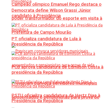
Campeão olímpico Emanuel Rego destaca o
Democrata define Wilson Grassi Júnior
candidato à Presidência
poder transformador do esporte em visita à
Prefeitura de Campo Mourão
PT oficializa candidatura de Lula à
Presidência da República
PCB aprova candidatura de Edmilson Costa à
presidência da República
Previscam convoca servidores municipais
PSTU oficializa candidatura de Hertz Dias à
aposentados e pensionistas para prova de
Presidência da República