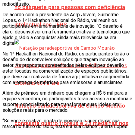
radiodifusão.
no basquete para pessoas com deficiência
De acordo com o presidente da Aerp Jovem, Guilherme
Lopes, o 1º Hackathon Nacional do Rádio, vai reunir os
intelectual nos JEPS
participantes em uma maratona de inovação. “O desafio é
claro: desenvolver uma ferramenta criativa e tecnológica que
ajude o rádio a conquistar ainda mais relevância na era
digital”.
No 1º Hackathon Nacional do Rádio, os participantes terão o
desafio de desenvolver soluções que tragam inovação ao
setor. As propostas apresentadas pelas equipes deverão
estar focadas na comercialização de espaços publicitários,
que deve ser realizada de forma ágil, intuitiva e segmentada
com a entrega de métricas para emissoras e anunciantes.
Além de prêmios em dinheiro que chegam a R$ 5 mil para a
equipe vencedora, os participantes terão acesso a mentoria e
suporte especializado para transformar suas ideias em
Natação paradesportiva de Campo Mourão
soluções reais para o mercado.
“Se você é criativo, gosta de inovação e quer deixar sua
conquista quatro troféus e 33 medalhas nos
marca no futuro do rádio, esta é a sua chance”, alerta Lopes.