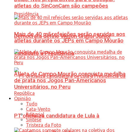
atletas do SinConCam são campeões
Mais de 40 mil refeições serão servidas aos
Democrata define Wilson Grassi Júnior
atletas durante os JEPs em Campo Mourão
candidato à Presidência
Atleta de Campo Mourão conquista medalha
de prata nos Jogos Pan-Americanos
Universitários, no Peru
Opinião
Tudo
Cata-Vento
Editorial
PT oficializa candidatura de Lula à
Síntese
Tristeza da Foto