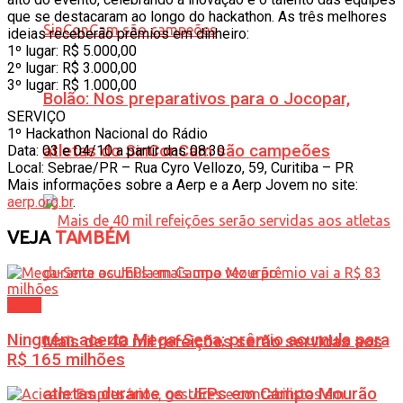
que se destacaram ao longo do hackathon. As três melhores
ideias receberão prêmios em dinheiro:
1º lugar: R$ 5.000,00
2º lugar: R$ 3.000,00
3º lugar: R$ 1.000,00
Bolão: Nos preparativos para o Jocopar,
SERVIÇO
1º Hackathon Nacional do Rádio
atletas do SinConCam são campeões
Data: 03 e 04/10 a partir das 08:30
Local: Sebrae/PR – Rua Cyro Vellozo, 59, Curitiba – PR
Mais informações sobre a Aerp e a Aerp Jovem no site:
aerp.org.br
.
VEJA
TAMBÉM
Geral
Ninguém acerta Mega-Sena; prêmio acumula para
Mais de 40 mil refeições serão servidas aos
R$ 165 milhões
atletas durante os JEPs em Campo Mourão