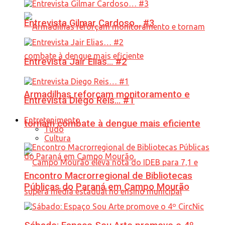
Entrevista Gilmar Cardoso… #3
Entrevista Jair Elias… #2
Armadilhas reforçam monitoramento e
Entrevista Diego Reis… #1
Entretenimento
tornam combate à dengue mais eficiente
Tudo
Cultura
Encontro Macrorregional de Bibliotecas
Públicas do Paraná em Campo Mourão