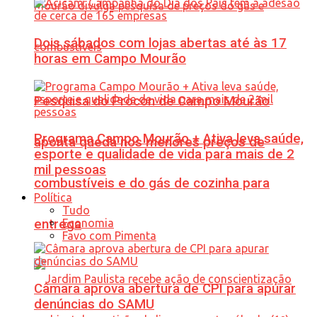
Dois sábados com lojas abertas até às 17
horas em Campo Mourão
Pesquisa do Procon de Campo Mourão
Programa Campo Mourão + Ativa leva saúde,
aponta queda nos menores preços de
esporte e qualidade de vida para mais de 2
mil pessoas
combustíveis e do gás de cozinha para
Política
Tudo
Economia
entrega
Favo com Pimenta
Câmara aprova abertura de CPI para apurar
denúncias do SAMU