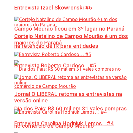
Entrevista Izael Skowronski #6
Campo Mourão ficou em 3º lugar no Paraná
Cortejo Natalino de Campo Mourão é um dos
maiores do Paraná
na retenção de IR para entidades
Entrevista Roberto Cardoso… #5
Jornal O LIBERAL retoma as entrevistas na
versão online
Dia dos Pais: R$ 60 mil em 31 vales compras
Entrevista Carolina Hodniuk Lemos… #4
no comércio de Campo Mourão