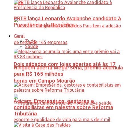
vida
PRTB lança Leonardo Avalanche candidato à
Presidência da República
Geral
Tudo
Saúde
Dois sábados com lojas abertas até às 17
Ninguém acerta Mega-Sena; prêmio acumula
para R$ 165 milhões
horas em Campo Mourão
Acicam: Empresários, gestores e
contabilistas em palestra sobre Reforma
Tributária