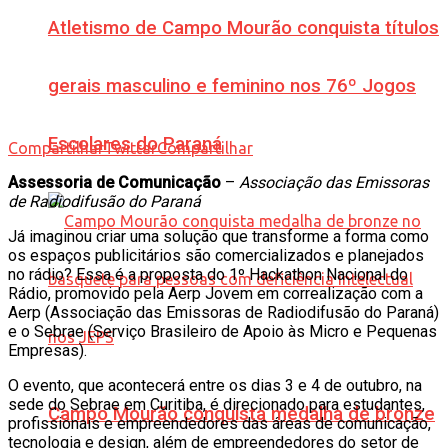
Atletismo de Campo Mourão conquista títulos
gerais masculino e feminino nos 76º Jogos
Escolares do Paraná
Compartilhar
Twittar
Compartilhar
Assessoria de Comunicação
–
Associação das Emissoras
de Radiodifusão do Paraná
Já imaginou criar uma solução que transforme a forma como
os espaços publicitários são comercializados e planejados
no rádio? Essa é a proposta do 1º Hackathon Nacional do
Rádio, promovido pela Aerp Jovem em correalização com a
Aerp (Associação das Emissoras de Radiodifusão do Paraná)
e o Sebrae (Serviço Brasileiro de Apoio às Micro e Pequenas
Empresas).
O evento, que acontecerá entre os dias 3 e 4 de outubro, na
sede do Sebrae em Curitiba, é direcionado para estudantes,
Campo Mourão conquista medalha de bronze
profissionais e empreendedores das áreas de comunicação,
tecnologia e design, além de empreendedores do setor de