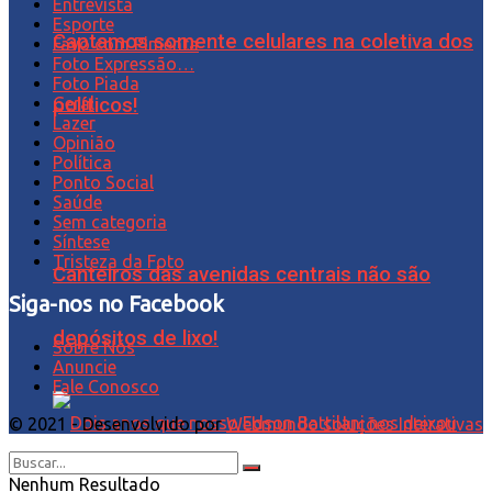
Entrevista
Esporte
Captamos somente celulares na coletiva dos
Favo com Pimenta
Foto Expressão…
Foto Piada
Geral
políticos!
Lazer
Opinião
Política
Ponto Social
Saúde
Sem categoria
Síntese
Tristeza da Foto
Canteiros das avenidas centrais não são
Siga-nos no Facebook
depósitos de lixo!
Sobre Nós
Anuncie
Fale Conosco
© 2021 - Desenvolvido por
Webmundo soluções Interativas
Nenhum Resultado