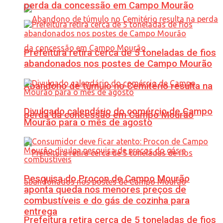
perda da concessão em Campo Mourão
Prefeitura retira cerca de 5 toneladas de fios
abandonados nos postes de Campo Mourão
Abandono de túmulo no Cemitério resulta na
Divulgado calendário do comércio de Campo
perda da concessão em Campo Mourão
Mourão para o mês de agosto
Pesquisa do Procon de Campo Mourão
aponta queda nos menores preços de
combustíveis e do gás de cozinha para
entrega
Prefeitura retira cerca de 5 toneladas de fios