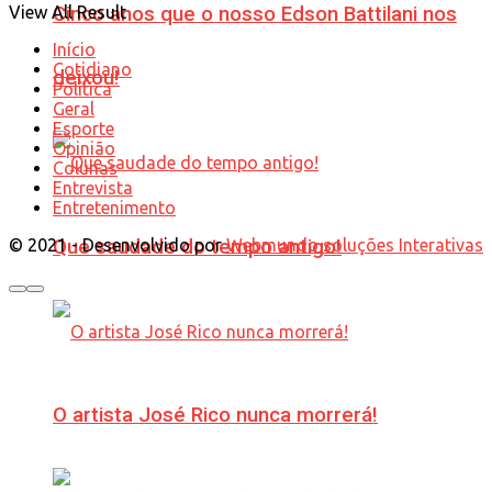
View All Result
Cinco anos que o nosso Edson Battilani nos
Início
Cotidiano
deixou!
Política
Geral
Esporte
Opinião
Colunas
Entrevista
Entretenimento
Que saudade do tempo antigo!
© 2021 - Desenvolvido por
Webmundo soluções Interativas
O artista José Rico nunca morrerá!