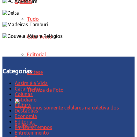
Opinião
Tudo
Cata-Vento
Editorial
Categorias
Síntese
Assim é a Vida
Cata-Vento
Tristeza da Foto
Colunas
Cotidiano
Cultura
Destaques
Economia
Editorial
Em Dois Tempos
Entretenimento