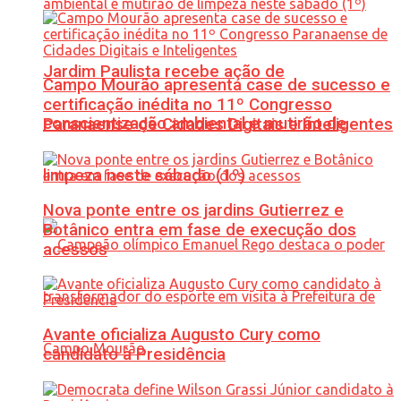
Jardim Paulista recebe ação de
Campo Mourão apresenta case de sucesso e
certificação inédita no 11º Congresso
conscientização ambiental e mutirão de
Paranaense de Cidades Digitais e Inteligentes
limpeza neste sábado (1º)
Nova ponte entre os jardins Gutierrez e
Botânico entra em fase de execução dos
acessos
Avante oficializa Augusto Cury como
candidato à Presidência