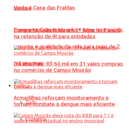
Visita à Casa das Fraldas
Programa Campo Mourão + Ativa leva saúde,
Campo Mourão ficou em 3º lugar no Paraná
na retenção de IR para entidades
esporte e qualidade de vida para mais de 2
mil pessoas
Dia dos Pais: R$ 60 mil em 31 vales compras
no comércio de Campo Mourão
Política
Armadilhas reforçam monitoramento e
Tudo
tornam combate à dengue mais eficiente
Economia