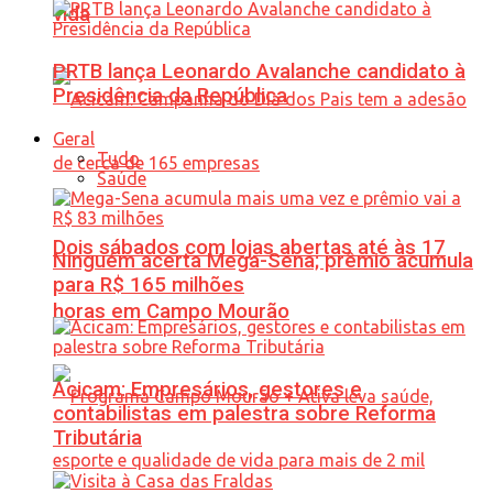
vida
PRTB lança Leonardo Avalanche candidato à
Presidência da República
Geral
Tudo
Saúde
Dois sábados com lojas abertas até às 17
Ninguém acerta Mega-Sena; prêmio acumula
para R$ 165 milhões
horas em Campo Mourão
Acicam: Empresários, gestores e
contabilistas em palestra sobre Reforma
Tributária