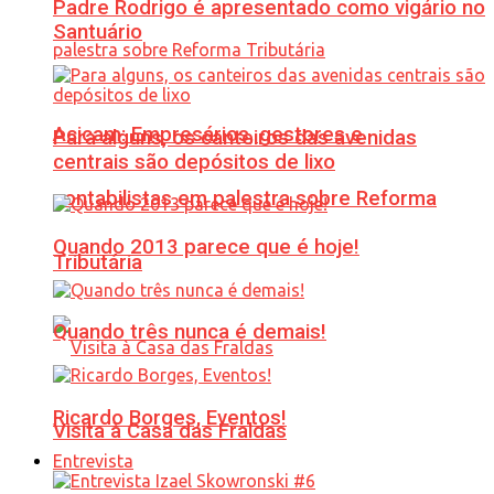
Padre Rodrigo é apresentado como vigário no
Santuário
Acicam: Empresários, gestores e
Para alguns, os canteiros das avenidas
centrais são depósitos de lixo
contabilistas em palestra sobre Reforma
Quando 2013 parece que é hoje!
Tributária
Quando três nunca é demais!
Ricardo Borges, Eventos!
Visita à Casa das Fraldas
Entrevista