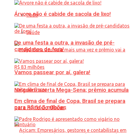
Árvore não é cabide de sacola de lixo!
Tudo
Saúde
De uma festa a outra, a invasão de pré-
candidatos de fora!
Vamos passear por aí, galera!
Ninguém acerta Mega-Sena; prêmio acumula
Em clima de final de Copa, Brasil se prepara
para R$ 165 milhões
para noite do Oscar