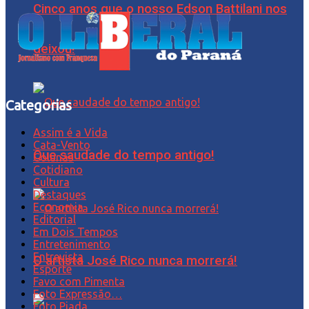
Cinco anos que o nosso Edson Battilani nos
deixou!
Categorias
Assim é a Vida
Cata-Vento
Que saudade do tempo antigo!
Colunas
Cotidiano
Cultura
Destaques
Economia
Editorial
Em Dois Tempos
Entretenimento
Entrevista
O artista José Rico nunca morrerá!
Esporte
Favo com Pimenta
Foto Expressão…
Foto Piada