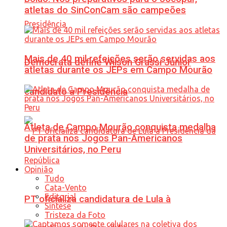
atletas do SinConCam são campeões
Mais de 40 mil refeições serão servidas aos
Democrata define Wilson Grassi Júnior
atletas durante os JEPs em Campo Mourão
candidato à Presidência
Atleta de Campo Mourão conquista medalha
de prata nos Jogos Pan-Americanos
Universitários, no Peru
Opinião
Tudo
Cata-Vento
Editorial
PT oficializa candidatura de Lula à
Síntese
Tristeza da Foto