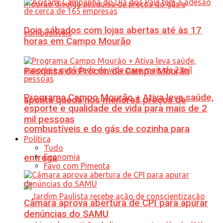
Dois sábados com lojas abertas até às 17
horas em Campo Mourão
Pesquisa do Procon de Campo Mourão
Programa Campo Mourão + Ativa leva saúde,
aponta queda nos menores preços de
esporte e qualidade de vida para mais de 2
mil pessoas
combustíveis e do gás de cozinha para
Política
Tudo
Economia
entrega
Favo com Pimenta
Câmara aprova abertura de CPI para apurar
denúncias do SAMU