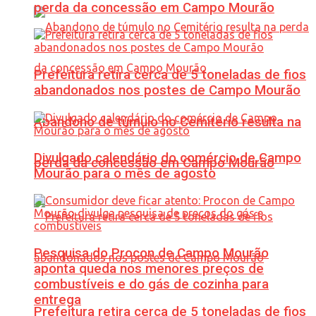
perda da concessão em Campo Mourão
Prefeitura retira cerca de 5 toneladas de fios
abandonados nos postes de Campo Mourão
Abandono de túmulo no Cemitério resulta na
Divulgado calendário do comércio de Campo
perda da concessão em Campo Mourão
Mourão para o mês de agosto
Pesquisa do Procon de Campo Mourão
aponta queda nos menores preços de
combustíveis e do gás de cozinha para
entrega
Prefeitura retira cerca de 5 toneladas de fios