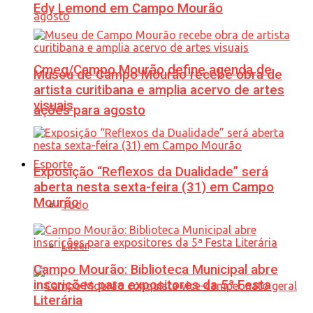
Edy Lemond em Campo Mourão
Cmeg/Campo Mourão define agenda de
Museu de Campo Mourão recebe obra de
artista curitibana e amplia acervo de artes
visuais
ações para agosto
Esporte
Exposição “Reflexos da Dualidade” será
aberta nesta sexta-feira (31) em Campo
Mourão
Tudo
Lazer
Campo Mourão: Biblioteca Municipal abre
inscrições para expositores da 5ª Festa
Literária