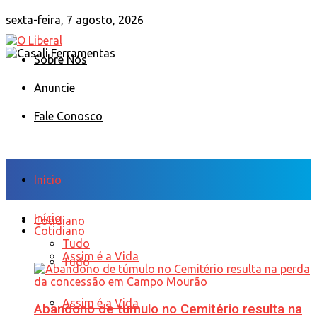
sexta-feira, 7 agosto, 2026
Sobre Nós
Anuncie
Fale Conosco
Início
Início
Cotidiano
Cotidiano
Tudo
Assim é a Vida
Tudo
Assim é a Vida
Abandono de túmulo no Cemitério resulta na