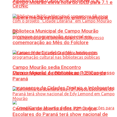
Sábado: Espaço Sou Arte promove o 4º
Campo Mourão eleva nota do IDEB para 7,1 e
CircNic
supera média estadual no ensino municipal
Biblioteca Municipal de Campo Mourão
promove programação especial em
comemoração ao Mês do Folclore
Campo Mourão sedia Encontro
Campo Mourão é premiada no 11º Congresso
Macrorregional de Bibliotecas Públicas do
Paraná
Paranaense de Cidades Digitais e Inteligentes
Cerimônia de abertura dos 72º Jogos
Escolares do Paraná terá show nacional de