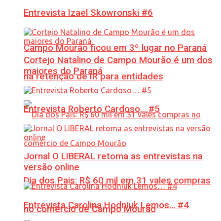
Entrevista Izael Skowronski #6
Campo Mourão ficou em 3º lugar no Paraná
Cortejo Natalino de Campo Mourão é um dos
maiores do Paraná
na retenção de IR para entidades
Entrevista Roberto Cardoso… #5
Jornal O LIBERAL retoma as entrevistas na
versão online
Dia dos Pais: R$ 60 mil em 31 vales compras
Entrevista Carolina Hodniuk Lemos… #4
no comércio de Campo Mourão