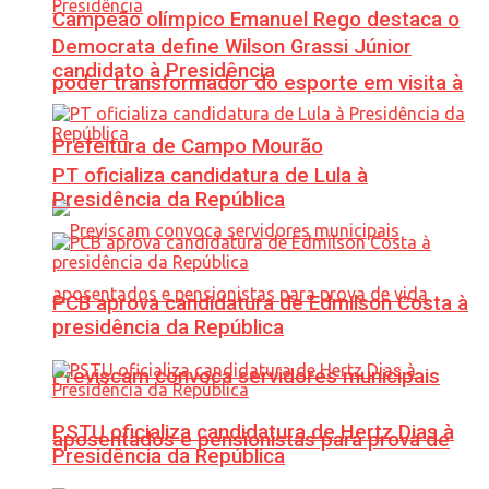
Campeão olímpico Emanuel Rego destaca o
Democrata define Wilson Grassi Júnior
candidato à Presidência
poder transformador do esporte em visita à
Prefeitura de Campo Mourão
PT oficializa candidatura de Lula à
Presidência da República
PCB aprova candidatura de Edmilson Costa à
presidência da República
Previscam convoca servidores municipais
PSTU oficializa candidatura de Hertz Dias à
aposentados e pensionistas para prova de
Presidência da República