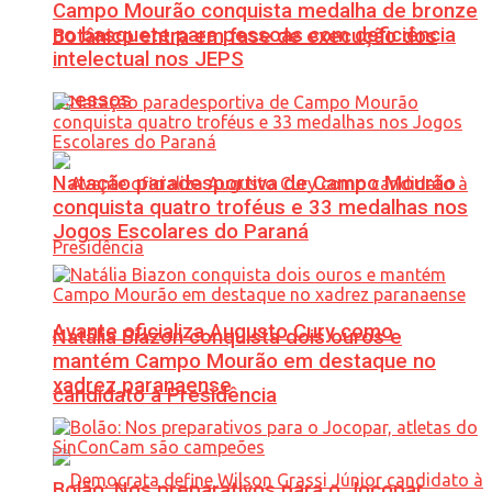
Campo Mourão conquista medalha de bronze
no basquete para pessoas com deficiência
Botânico entra em fase de execução dos
intelectual nos JEPS
acessos
Natação paradesportiva de Campo Mourão
conquista quatro troféus e 33 medalhas nos
Jogos Escolares do Paraná
Avante oficializa Augusto Cury como
Natália Biazon conquista dois ouros e
mantém Campo Mourão em destaque no
xadrez paranaense
candidato à Presidência
Bolão: Nos preparativos para o Jocopar,