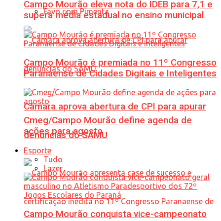
Campo Mourão eleva nota do IDEB para 7,1 e
Favo com Pimenta
supera média estadual no ensino municipal
Campo Mourão é premiada no 11º Congresso
Paranaense de Cidades Digitais e Inteligentes
Câmara aprova abertura de CPI para apurar
Cmeg/Campo Mourão define agenda de
ações para agosto
denúncias do SAMU
Esporte
Tudo
Lazer
Campo Mourão conquista vice-campeonato