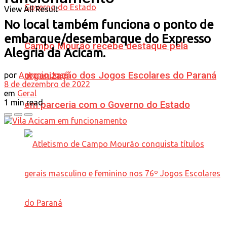
View All Result
No local também funciona o ponto de
embarque/desembarque do Expresso
Campo Mourão recebe destaque pela
Alegria da Acicam.
organização dos Jogos Escolares do Paraná
por
Antonio José
8 de dezembro de 2022
em
Geral
1 min read
em parceria com o Governo do Estado