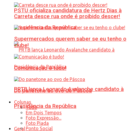
PSTU oficializa candidatura de Hertz Dias à
Carreta desce rua onde é proibido descer!
Presidência da República
Supermercados querem saber se eu tenho o
clube!
Comunicação é tudo!
PRTB lança Leonardo Avalanche candidato à
Do panetone ao ovo de Páscoa
Colunas
Presidência da República
Tudo
Em Dois Tempos
Foto Expressão...
Foto Piada
Ponto Social
Geral