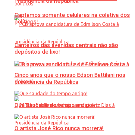
Presidência da República
Captamos somente celulares na coletiva dos
políticos!
Canteiros das avenidas centrais não são
depósitos de lixo!
PCB aprova candidatura de Edmilson Costa à
Cinco anos que o nosso Edson Battilani nos
deixou!
presidência da República
Que saudade do tempo antigo!
O artista José Rico nunca morrerá!