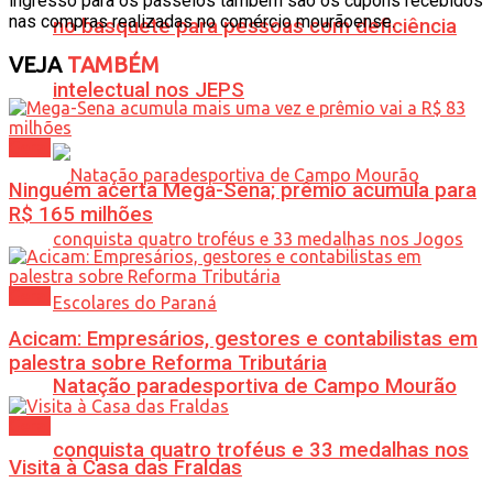
ingresso para os passeios também são os cupons recebidos
nas compras realizadas no comércio mourãoense.
no basquete para pessoas com deficiência
VEJA
TAMBÉM
intelectual nos JEPS
Geral
Ninguém acerta Mega-Sena; prêmio acumula para
R$ 165 milhões
Geral
Acicam: Empresários, gestores e contabilistas em
palestra sobre Reforma Tributária
Natação paradesportiva de Campo Mourão
Geral
conquista quatro troféus e 33 medalhas nos
Visita à Casa das Fraldas