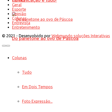
Comunicação é tudo!
Política
Geral
Esporte
Opinião
Colunas
Entrevista
Entretenimento
© 2021 - Desenvolvido por
Webmundo soluções Interativas
Do panetone ao ovo de Páscoa
Colunas
Tudo
Em Dois Tempos
Foto Expressão...