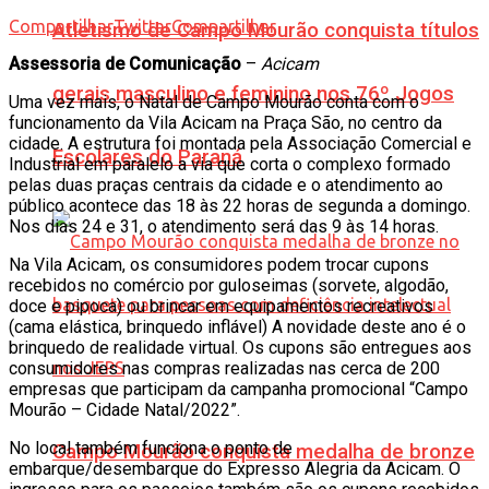
Compartilhar
Twittar
Compartilhar
Atletismo de Campo Mourão conquista títulos
Assessoria de Comunicação
–
Acicam
gerais masculino e feminino nos 76º Jogos
Uma vez mais, o Natal de Campo Mourão conta com o
funcionamento da Vila Acicam na Praça São, no centro da
cidade. A estrutura foi montada pela Associação Comercial e
Escolares do Paraná
Industrial em paralelo a via que corta o complexo formado
pelas duas praças centrais da cidade e o atendimento ao
público acontece das 18 às 22 horas de segunda a domingo.
Nos dias 24 e 31, o atendimento será das 9 às 14 horas.
Na Vila Acicam, os consumidores podem trocar cupons
recebidos no comércio por guloseimas (sorvete, algodão,
doce e pipoca) ou brincar em equipamentos recreativos
(cama elástica, brinquedo inflável) A novidade deste ano é o
brinquedo de realidade virtual. Os cupons são entregues aos
consumidores nas compras realizadas nas cerca de 200
empresas que participam da campanha promocional “Campo
Mourão – Cidade Natal/2022”.
No local também funciona o ponto de
Campo Mourão conquista medalha de bronze
embarque/desembarque do Expresso Alegria da Acicam. O