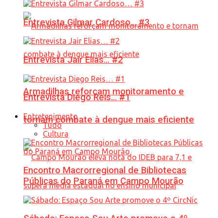
Entrevista Gilmar Cardoso… #3
Entrevista Jair Elias… #2
Armadilhas reforçam monitoramento e
Entrevista Diego Reis… #1
Entretenimento
tornam combate à dengue mais eficiente
Tudo
Cultura
Encontro Macrorregional de Bibliotecas
Públicas do Paraná em Campo Mourão