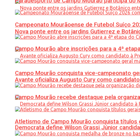
Paradesporto de Campo Mourão participa do M
Campeonato Mourãoense de Futebol Suíço 20
Nova ponte entre os jardins Gutierrez e Botâ
Campo Mourão abre inscrições para a 4ª etapa 
Campo Mourão conquista vice-campeonato gera
Avante oficializa Augusto Cury como candidato
Campo Mourão recebe destaque pela organiza
Atletismo de Campo Mourão conquista títulos 
Democrata define Wilson Grassi Júnior candida