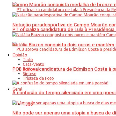
Campo Mourão conquista medalha de bronze no
Natação paradesportiva de Campo Mourão conq
PT oficializa candidatura de Lula à Presidência
Natália Biazon conquista dois ouros e mant
Opinião
Tudo
Cata-Vento
PCB aprova candidatura de Edmilson Costa à p
Editorial
Síntese
Tristeza da Foto
Geral
A confusão do tempo silenciada em uma poesi
Tudo
Não pode ser apenas uma utopia a busca de d