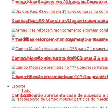
Campo Mourão ficou em 3º lugar no Paraná na 
Dia dos Pais: R$ 60 mil em 31 vales compras
Saiba quando começa a propaganda eleitoral e
Armadilhas reforçam monitoramento e tornam 
Campo Mourão eleva nota do IDEB para 7,1 e s
Câmara aprova abertura de CPI para apurar d
Campo Mourão é premiada no 11º Congresso Pa
Esporte
Tudo
Lazer
Campo Mourão apresenta case de sucesso e cer