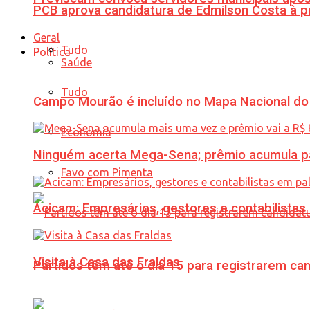
PCB aprova candidatura de Edmilson Costa à p
Geral
Tudo
Política
Saúde
Tudo
Campo Mourão é incluído no Mapa Nacional do
Economia
Ninguém acerta Mega-Sena; prêmio acumula p
Favo com Pimenta
Acicam: Empresários, gestores e contabilistas
Visita à Casa das Fraldas
Partidos têm até o dia 15 para registrarem can