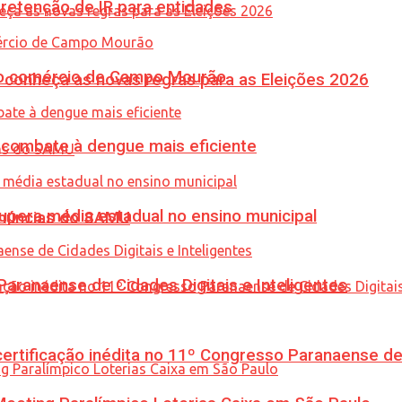
retenção de IR para entidades
 no comércio de Campo Mourão
 conheça as novas regras para as Eleições 2026
combate à dengue mais eficiente
upera média estadual no ensino municipal
enúncias do SAMU
ranaense de Cidades Digitais e Inteligentes
tificação inédita no 11º Congresso Paranaense de C