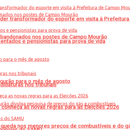
er transformador do esporte em visita à Prefeitu
os abandonados nos postes de Campo Mourão
entados e pensionistas para prova de vida
Mourão para o mês de agosto
didaturas nos tribunais
 conheça as novas regras para as Eleições 2026
queda nos menores preços de combustíveis e do gá
enúncias do SAMU