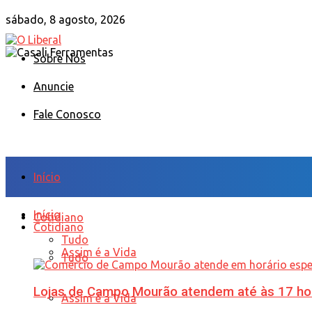
sábado, 8 agosto, 2026
Sobre Nós
Anuncie
Fale Conosco
Início
Início
Cotidiano
Cotidiano
Tudo
Assim é a Vida
Tudo
Lojas de Campo Mourão atendem até às 17 ho
Assim é a Vida