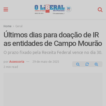
Home
Geral
Últimos dias para doação de IR
as entidades de Campo Mourão
O prazo fixado pela Receita Federal vence no dia 30.
por
Assessoria
29 de maio de 2025
2 min read