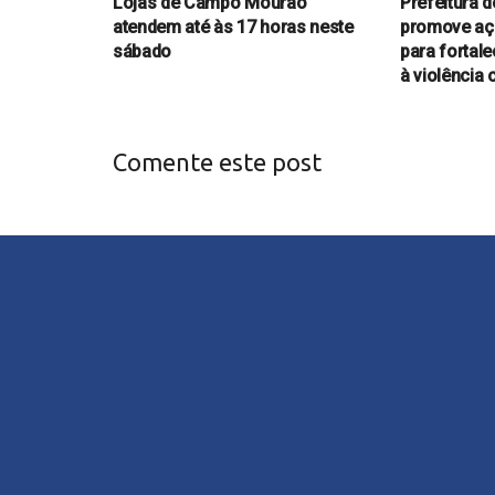
Lojas de Campo Mourão
Prefeitura
atendem até às 17 horas neste
promove açõ
sábado
para fortal
à violência 
Comente este post