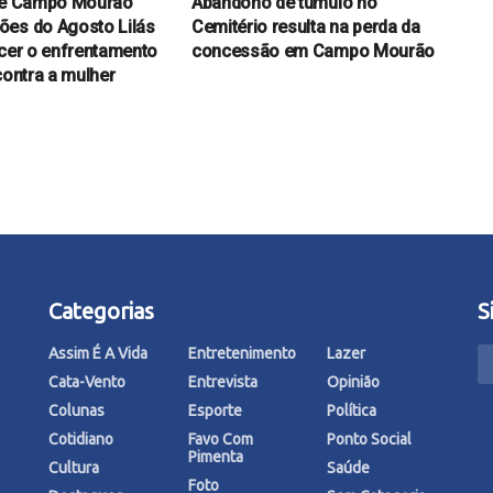
 de Campo Mourão
Abandono de túmulo no
es do Agosto Lilás
Cemitério resulta na perda da
ecer o enfrentamento
concessão em Campo Mourão
contra a mulher
Categorias
S
Assim É A Vida
Entretenimento
Lazer
Cata-Vento
Entrevista
Opinião
Colunas
Esporte
Política
Cotidiano
Favo Com
Ponto Social
Pimenta
Cultura
Saúde
Foto