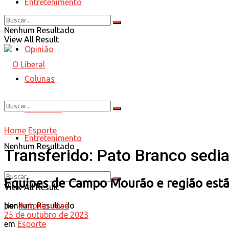
Entretenimento
Esporte
Nenhum Resultado
View All Result
Opinião
Colunas
Entrevista
Home
Esporte
Entretenimento
Nenhum Resultado
Transferido: Pato Branco sedi
Equipes de Campo Mourão e região estã
View All Result
por
Antonio José
Nenhum Resultado
25 de outubro de 2023
em
Esporte