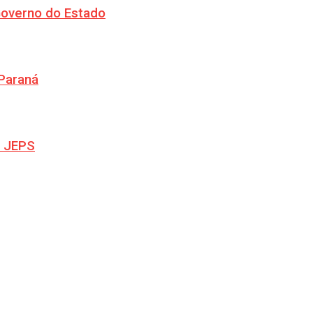
Governo do Estado
 Paraná
s JEPS