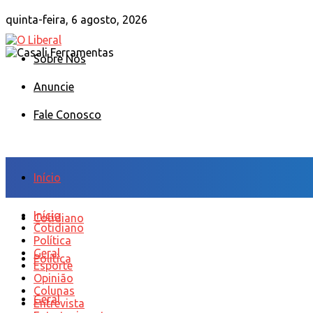
quinta-feira, 6 agosto, 2026
Sobre Nós
Anuncie
Fale Conosco
Início
Início
Cotidiano
Cotidiano
Política
Geral
Política
Esporte
Opinião
Colunas
Geral
Entrevista