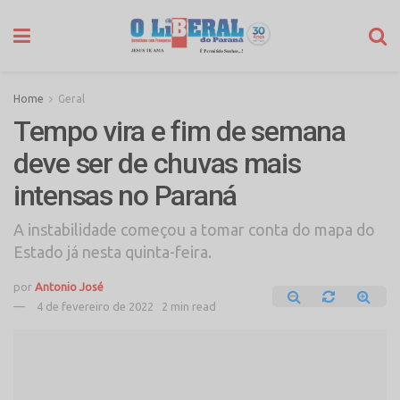
Home
Geral
Tempo vira e fim de semana
deve ser de chuvas mais
intensas no Paraná
A instabilidade começou a tomar conta do mapa do
Estado já nesta quinta-feira.
por
Antonio José
4 de fevereiro de 2022
2 min read